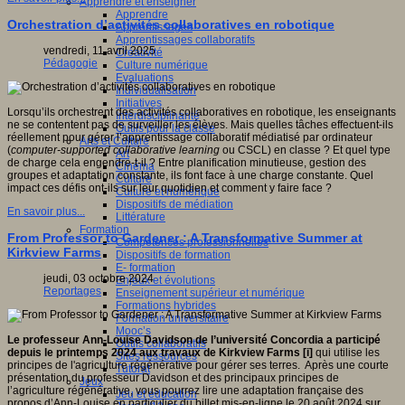
Apprendre et enseigner
Apprendre
Orchestration d’activités collaboratives en robotique
Apprentissages
Apprentissages collaboratifs
vendredi, 11 avril 2025
Créativité
Pédagogie
Culture numérique
Evaluations
Individualisation
Initiatives
Lorsqu’ils orchestrent des activités collaboratives en robotique, les enseignants
Interdisciplinarité
ne se contentent pas de surveiller les élèves. Mais quelles tâches effectuent-ils
Outils pour la classe
réellement pour gérer l’apprentissage collaboratif médiatisé par ordinateur
Arts et Culture
(
computer-supported collaborative learning
ou CSCL) en classe ? Et quel type
Art
de charge cela engendre-t-il ? Entre planification minutieuse, gestion des
Cinéma
groupes et adaptation constante, ils font face à une charge constante. Quel
Culture
impact ces défis ont-ils sur leur quotidien et comment y faire face ?
Culture et numérique
Dispositifs de médiation
En savoir plus...
Littérature
Formation
From Professor to Gardener : A Transformative Summer at
Compétences professionnelles
Kirkview Farms
Dispositifs de formation
E- formation
jeudi, 03 octobre 2024
Enjeux et évolutions
Reportages
Enseignement supérieur et numérique
Formations hybrides
Formation universitaire
Mooc’s
Le professeur Ann-Louise Davidson de l’université Concordia a participé
Outils collaboratifs
depuis le printemps 2024 aux travaux de Kirkview Farms [i]
qui utilise les
Sites ressources
principes de l'agriculture régénérative pour gérer ses terres. Après une courte
Tutorat
présentation du professeur Davidson et des principaux principes de
Jeux
l’agriculture régénérative, vous pourrez lire une adaptation française des
Jeu et éducation
propos d’Ann-Louise en particulier du billet mis-en-ligne le 20 août 2024 sur