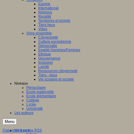
Europe
International
Régions
Ruralité
Territoires et projets
Tiers lieux
Villes
Vivre ensemble
Citoyenneté
Culture européenne
Démocratie
Egalité Hommes/Femmes
Ethique
Gouvernance
Inclusion
Laïcité
Ressources citoyenneté
Tiers - lieux
Vie scolaire et sociale
Niveaux
Périscolaire
Ecole maternelle
Ecole élémentaire
Collège
Lycée
Université
Les auteurs
Menu
S'abonner à ce flux RSS
S'informer