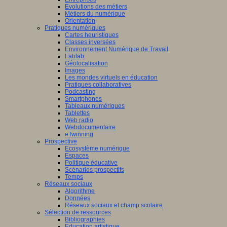
Evolutions des métiers
Métiers du numérique
Orientation
Pratiques numériques
Cartes heuristiques
Classes inversées
Environnement Numérique de Travail
Fablab
Géolocalisation
Images
Les mondes virtuels en éducation
Pratiques collaboratives
Podcasting
Smartphones
Tableaux numériques
Tablettes
Web radio
Webdocumentaire
eTwinning
Prospective
Ecosystème numérique
Espaces
Politique éducative
Scénarios prospectifs
Temps
Réseaux sociaux
Algorithme
Données
Réseaux sociaux et champ scolaire
Sélection de ressources
Bibliographies
Education artistique