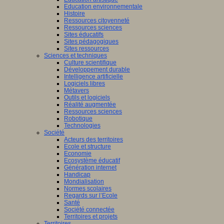
Education environnementale
Histoire
Ressources citoyenneté
Ressources sciences
Sites éducatifs
Sites pédagogiques
Sites ressources
Sciences et techniques
Culture scientifique
Développement durable
Intelligence artificielle
Logiciels libres
Métavers
Outils et logiciels
Réalité augmentée
Ressources sciences
Robotique
Technologies
Société
Acteurs des territoires
Ecole et structure
Economie
Ecosystème éducatif
Génération internet
Handicap
Mondialisation
Normes scolaires
Regards sur l’Ecole
Santé
Société connectée
Territoires et projets
Territoires