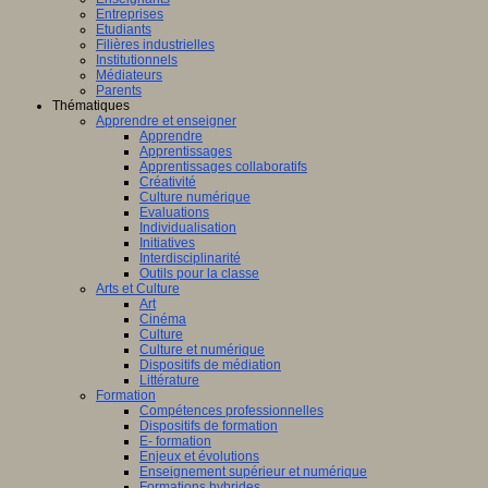
Entreprises
Etudiants
Filières industrielles
Institutionnels
Médiateurs
Parents
Thématiques
Apprendre et enseigner
Apprendre
Apprentissages
Apprentissages collaboratifs
Créativité
Culture numérique
Evaluations
Individualisation
Initiatives
Interdisciplinarité
Outils pour la classe
Arts et Culture
Art
Cinéma
Culture
Culture et numérique
Dispositifs de médiation
Littérature
Formation
Compétences professionnelles
Dispositifs de formation
E- formation
Enjeux et évolutions
Enseignement supérieur et numérique
Formations hybrides