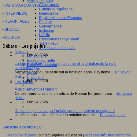
Vivre ensemble
Citoyenneté
-
FAITS MARQUANTS
Culture européenne
-
INTERVIEWS
Démocratie
Egalité Hommes/Femmes
-
REPORTAGES
Ethique
Gouvernance
-
BREVES
Inclusion
Laïcité
-
AGENDA
Ressources citoyenneté
Tiers - lieux
Débats - Les plus lus
Vie scolaire et sociale
Niveaux
Feb 18 2026
Périscolaire
Ecole maternelle
La forme scolaire française, l’autorité et la tentation de la note
Ecole élémentaire
sommative
Collège
Septième post d’une série sur la notation dans le système…
En savoir
Lycée
plus...
Université
Feb 10 2026
Les auteurs
À quoi servent les vieux ?
Ce titre reprend celui d’un article de Réjean Bergeron paru…
En savoir
plus...
Feb 24 2026
Docimologie : l’attaque frontale contre le pouvoir enseignant
Huitième post – Une série sur la notation dans le…
En savoir plus...
Souscrire à ce flux RSS
Mentions légales
| contact[@]anae.education |
Accessibilité : non conforme