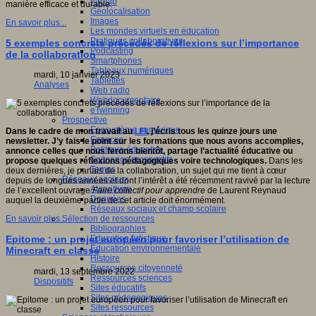
Fablab
manière efficace et durable.
Géolocalisation
Images
En savoir plus...
Les mondes virtuels en éducation
Pratiques collaboratives
5 exemples concrets précédés de réflexions sur l’importance
Podcasting
de la collaboration
Smartphones
Tableaux numériques
mardi, 10 janvier 2023
Tablettes
Analyses
Web radio
Webdocumentaire
eTwinning
Prospective
Ecosystème numérique
Dans le cadre de mon travail au
LFI
, j’écris tous les quinze jours une
Espaces
newsletter. J’y fais le point sur les formations que nous avons accomplies,
Politique éducative
annonce celles que nous ferons bientôt, partage l’actualité éducative ou
Scénarios prospectifs
propose quelques réflexions pédagogiques voire technologiques.
Dans les
Temps
deux dernières, je parlais de la collaboration, un sujet qui me tient à cœur
Réseaux sociaux
depuis de longues années et dont l’intérêt a été récemment ravivé par la lecture
Algorithme
de l’excellent ouvrage
Faire collectif pour apprendre
de Laurent Reynaud
Données
auquel la deuxième partie de cet article doit énormément.
Réseaux sociaux et champ scolaire
Sélection de ressources
En savoir plus...
Bibliographies
Education artistique
Epitome : un projet européen pour favoriser l’utilisation de
Education environnementale
Minecraft en classe
Histoire
Ressources citoyenneté
mardi, 13 septembre 2022
Ressources sciences
Dispositifs
Sites éducatifs
Sites pédagogiques
Sites ressources