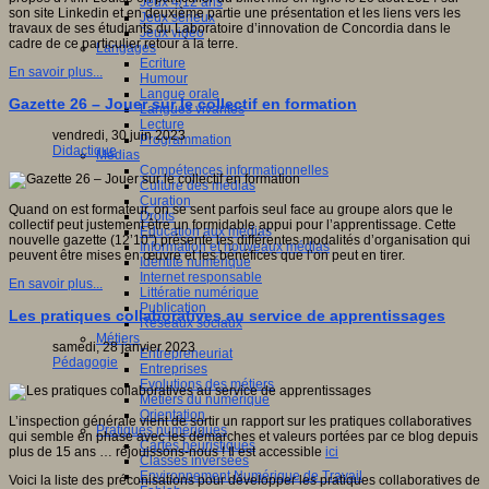
Jeux 4/12 ans
son site Linkedin et en deuxième partie une présentation et les liens vers les
Jeux sérieux
travaux de ses étudiants du Laboratoire d’innovation de Concordia dans le
Jeux vidéo
cadre de ce particulier retour à la terre.
Langages
Ecriture
En savoir plus...
Humour
Langue orale
Gazette 26 – Jouer sur le collectif en formation
Langues vivantes
Lecture
vendredi, 30 juin 2023
Programmation
Didactique
Médias
Compétences informationnelles
Culture des médias
Curation
Quand on est formateur, on se sent parfois seul face au groupe alors que le
Droits
collectif peut justement être un formidable appui pour l’apprentissage. Cette
Education aux médias
nouvelle gazette (12’10”) présente les différentes modalités d’organisation qui
Information et nouveaux médias
peuvent être mises en œuvre et les bénéfices que l’on peut en tirer.
Identité numérique
Internet responsable
En savoir plus...
Littératie numérique
Publication
Les pratiques collaboratives au service de apprentissages
Réseaux sociaux
Métiers
samedi, 28 janvier 2023
Entrepreneuriat
Pédagogie
Entreprises
Evolutions des métiers
Métiers du numérique
Orientation
L’inspection générale vient de sortir un rapport sur les pratiques collaboratives
Pratiques numériques
qui semble en phase avec les démarches et valeurs portées par ce blog depuis
Cartes heuristiques
plus de 15 ans … réjouissons-nous ! Il est accessible
ici
Classes inversées
Environnement Numérique de Travail
Voici la liste des préconisations pour développer les pratiques collaboratives de