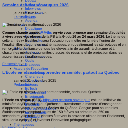
Débats
Faits marquants
Semaine des mathématiques 2026
Interviews
Reportages
jeudi, 05 février 2026
Brèves
Fait marquant
Agenda
Innover
Didactique
Dispositifs
Comme chaque année,
M@ths
en-vie vous propose une semaine d’activités
Pédagogie
à vivre avec vos élèves de la PS à la 6ᵉ, du 16 au 24 mars 2026.
Le thème de
Recherche
cette année, « Égalités », sera l’occasion de mettre en lumière l’enjeu de
Technologies
l’égalité filles-garçons en mathématiques, en questionnant les stéréotypes et en
Savoir(s)
renforçant la confiance de tous les élèves afin de garantir à chacune et à
Analyses
chacun les mêmes opportunités d’accès, de réussite et de projection dans les
Conférences
apprentissages mathématiques.
Outils
En savoir plus...
Pratiques
Acteurs de l'éducation
L’École en réseau : apprendre ensemble, partout au Québec
Animateurs
Chercheurs
Collectivités
samedi, 01 novembre 2025
Editeurs
Pédagogie
EdTech
Encadrement
Enseignants
L’
École en réseau (ÉER)
,
https://eer.qc.ca/en-savoir-plus
est une initiative du
Entreprises
ministère de l’Éducation du Québec qui transforme la manière d’enseigner et
Etudiants
d’apprendre dans les
petites écoles
du Québec. Conçue pour soutenir les
Filières industrielles
établissements comptant moins de 150 élèves au primaire ou 250 au
Institutionnels
secondaire, elle relie les classes à travers la province afin de briser l’isolement,
Médiateurs
stimuler la curiosité et favoriser l’innovation pédagogique.
Parents
Thématiques
En savoir plus...