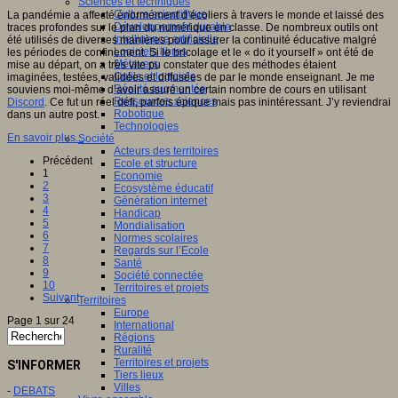
Sciences et techniques
Culture scientifique
La pandémie a affecté énormément d’écoliers à travers le monde et laissé des
Développement durable
traces profondes sur le plan du numérique en classe. De nombreux outils ont
Intelligence artificielle
été utilisés de diverses manières pour assurer la continuité éducative malgré
Logiciels libres
les périodes de confinement. Si le bricolage et le « do it yourself » ont été de
Métavers
mise au départ, on a très vite pu constater que des méthodes étaient
Outils et logiciels
imaginées, testées, validées et diffusées de par le monde enseignant. Je me
Réalité augmentée
souviens moi-même d’avoir assuré un certain nombre de cours en utilisant
Ressources sciences
Discord
. Ce fut un réel défi, parfois épique mais pas inintéressant. J’y reviendrai
Robotique
dans un autre post.
Technologies
En savoir plus...
Société
Acteurs des territoires
Précédent
Ecole et structure
1
Economie
2
Ecosystème éducatif
3
Génération internet
4
Handicap
5
Mondialisation
6
Normes scolaires
7
Regards sur l’Ecole
8
Santé
9
Société connectée
10
Territoires et projets
Suivant
Territoires
Europe
Page 1 sur 24
International
Régions
Ruralité
Territoires et projets
S'INFORMER
Tiers lieux
Villes
-
DEBATS