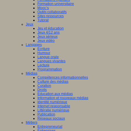
Formation universitaire
Mooc’s
Outils collaboratifs
Sites ressources
Tutorat
Jeux
Jeu et éducation
Jeux 4/12 ans
Jeux sérieux
Jeux vidéo
Langages
Ecriture
Humour
Langue orale
Langues vivantes
Lecture
Programmation
Médias
Compétences informationnelles
Culture des médias
Curation
Droits
Education aux médias
Information et nouveaux médias
Identité numérique
Internet responsable
Littératie numérique
Publication
Réseaux sociaux
Métiers
Entrepreneuriat
Entreprises