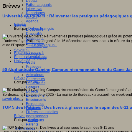
Débats
Faits marquants
Brèves
Interviews
Reportages
Université de Poitiers : Réinventer les pratiques pédagogiques 
Brèves
Agenda
Brèves
Innover
Écrit par
Détrée François
Didactique
Dispositifs
Pédagogie
L’université de Poitiers a organisé le 16 décembre dans ses locaux la clôture d
Recherche
et de l’Espace.*…
En savoir plus...
Technologies
Savoir(s)
Espaces immersifs
Analyses
Enjeux et évolutions
Conférences
Université
Outils
Pratiques
50 étudiants du Gaming Campus récompensés lors du Game Jam 
Acteurs de l'éducation
Animateurs
Brèves
Chercheurs
Écrit par
An@é
Collectivités
Editeurs
EdTech
Bordeaux, le 15 décembre 2025 - La mairie de Bordeaux a accueilli ce week-en
Encadrement
savoir plus...
Enseignants
Entreprises
TOP 5 des lectures : Des livres à glisser sous le sapin des 8-11 
Etudiants
Filières industrielles
Brèves
Institutionnels
Écrit par
An@é
Médiateurs
Parents
Thématiques