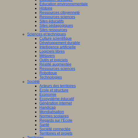
Education environnementale
Histoire
Ressources citoyenneté
Ressources sciences
Sites éducatifs
Sites pédagogiques
Sites ressources
Sciences et techniques
Culture scientifique
Développement durable
Intelligence artificielle
Logiciels libres
Métavers
Outils et logiciels
Réalité augmentée
Ressources sciences
Robotique
Technologies
Société
Acteurs des territoires
Ecole et structure
Economie
Ecosystème éducatif
Génération internet
Handicap
Mondialisation
Normes scolaires
Regards sur l’Ecole
Santé
Société connectée
Territoires et projets
Territoires