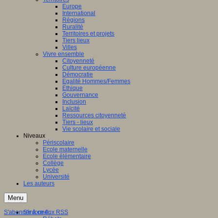
Europe
International
Régions
Ruralité
Territoires et projets
Tiers lieux
Villes
Vivre ensemble
Citoyenneté
Culture européenne
Démocratie
Egalité Hommes/Femmes
Ethique
Gouvernance
Inclusion
Laïcité
Ressources citoyenneté
Tiers - lieux
Vie scolaire et sociale
Niveaux
Périscolaire
Ecole maternelle
Ecole élémentaire
Collège
Lycée
Université
Les auteurs
Menu
S'abonner à ce flux RSS
S'informer