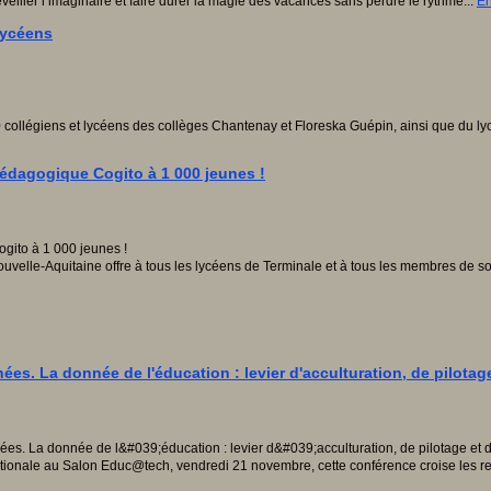
veiller l’imaginaire et faire durer la magie des vacances sans perdre le rythme...
En
lycéens
0 collégiens et lycéens des collèges Chantenay et Floreska Guépin, ainsi que du 
 pédagogique Cogito à 1 000 jeunes !
Nouvelle-Aquitaine offre à tous les lycéens de Terminale et à tous les membres de 
. La donnée de l'éducation : levier d'acculturation, de pilotage 
tionale au Salon Educ@tech, vendredi 21 novembre, cette conférence croise les reg