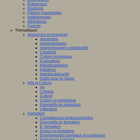
Entreprises
Etudiants
Filières industrielles
Institutionnels
Médiateurs
Parents
Thématiques
Apprendre et enseigner
Apprendre
Apprentissages
Apprentissages collaboratifs
Créativité
Culture numérique
Evaluations
Individualisation
Initiatives
Interdisciplinarité
Outils pour la classe
Arts et Culture
Art
Cinéma
Culture
Culture et numérique
Dispositifs de médiation
Littérature
Formation
Compétences professionnelles
Dispositifs de formation
E- formation
Enjeux et évolutions
Enseignement supérieur et numérique
Formations hybrides