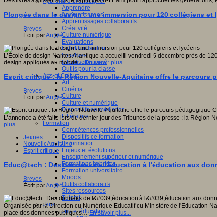
Des livres à glisser sous le sapin des 8-11 ans pour rapprocher les générations, é
Apprendre et enseigner
Apprendre
Plongée dans le design : une immersion pour 120 collégiens et 
Apprentissages
Apprentissages collaboratifs
Créativité
Brèves
Culture numérique
Écrit par
An@é
Evaluations
Individualisation
Initiatives
L’École de design Nantes Atlantique a accueilli vendredi 5 décembre près de 12
Interdisciplinarité
design appliqués au monde…
En savoir plus...
Outils pour la classe
Arts et Culture
Esprit critique : la Région Nouvelle-Aquitaine offre le parcours
Art
Cinéma
Brèves
Culture
Écrit par
An@é
Culture et numérique
Dispositifs de médiation
Littérature
L’annonce a été faite lors du dernier jour des Tribunes de la presse : la Région 
Formation
plus...
Compétences professionnelles
Dispositifs de formation
Jeunes
E- formation
NouvelleAquitaine
Enjeux et évolutions
Esprit critique
Enseignement supérieur et numérique
Formations hybrides
Educ@tech : Des données de l'éducation à l'éducation aux données
Formation universitaire
Mooc’s
Brèves
Outils collaboratifs
Écrit par
An@é
Sites ressources
Tutorat
Jeux
Organisée par la Direction du Numérique Educatif du Ministère de l'Education Na
Jeu et éducation
place des données publiques…
En savoir plus...