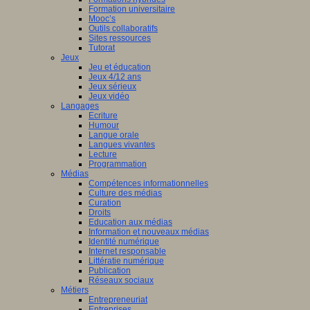
Formation universitaire
Mooc’s
Outils collaboratifs
Sites ressources
Tutorat
Jeux
Jeu et éducation
Jeux 4/12 ans
Jeux sérieux
Jeux vidéo
Langages
Ecriture
Humour
Langue orale
Langues vivantes
Lecture
Programmation
Médias
Compétences informationnelles
Culture des médias
Curation
Droits
Education aux médias
Information et nouveaux médias
Identité numérique
Internet responsable
Littératie numérique
Publication
Réseaux sociaux
Métiers
Entrepreneuriat
Entreprises