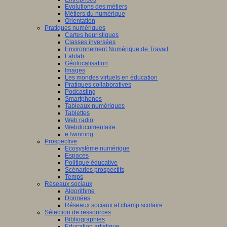
Evolutions des métiers
Métiers du numérique
Orientation
Pratiques numériques
Cartes heuristiques
Classes inversées
Environnement Numérique de Travail
Fablab
Géolocalisation
Images
Les mondes virtuels en éducation
Pratiques collaboratives
Podcasting
Smartphones
Tableaux numériques
Tablettes
Web radio
Webdocumentaire
eTwinning
Prospective
Ecosystème numérique
Espaces
Politique éducative
Scénarios prospectifs
Temps
Réseaux sociaux
Algorithme
Données
Réseaux sociaux et champ scolaire
Sélection de ressources
Bibliographies
Education artistique