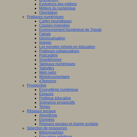
Evolutions des métiers
Métiers du numérique
Orientation
Pratiques numériques
Cartes heuristiques
Classes inversées
Environnement Numérique de Travail
Fablab
Géolocalisation
Images
Les mondes virtuels en éducation
Pratiques collaboratives
Podcasting
Smartphones
Tableaux numériques
Tablettes
Web radio
Webdocumentaire
eTwinning
Prospective
Ecosystème numérique
Espaces
Politique éducative
Scénarios prospectifs
Temps
Réseaux sociaux
Algorithme
Données
Réseaux sociaux et champ scolaire
Sélection de ressources
Bibliographies
Education artistique