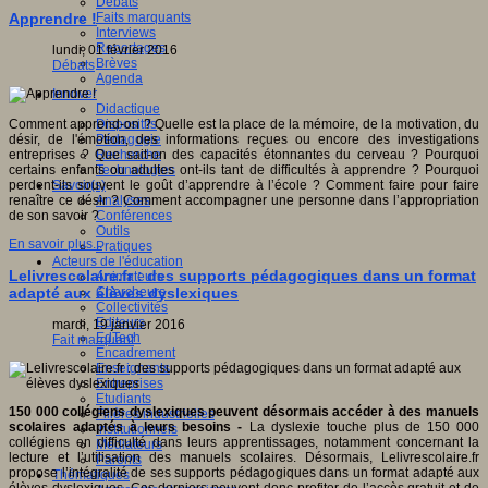
Débats
Faits marquants
Apprendre !
Interviews
Reportages
lundi, 01 février 2016
Brèves
Débats
Agenda
Innover
Didactique
Dispositifs
Comment apprend-on ? Quelle est la place de la mémoire, de la motivation, du
Pédagogie
désir, de l'émotion, des informations reçues ou encore des investigations
Recherche
entreprises ? Que sait-on des capacités étonnantes du cerveau ? Pourquoi
Technologies
certains enfants ou adultes ont-ils tant de difficultés à apprendre ? Pourquoi
Savoir(s)
perdent-ils souvent le goût d’apprendre à l’école ? Comment faire pour faire
Analyses
renaître ce désir ? Comment accompagner une personne dans l’appropriation
Conférences
de son savoir ?
Outils
En savoir plus...
Pratiques
Acteurs de l'éducation
Lelivrescolaire.fr : des supports pédagogiques dans un format
Animateurs
Chercheurs
adapté aux élèves dyslexiques
Collectivités
Editeurs
mardi, 19 janvier 2016
EdTech
Fait marquant
Encadrement
Enseignants
Entreprises
Etudiants
150 000 collégiens dyslexiques peuvent désormais accéder à des manuels
Filières industrielles
scolaires adaptés à leurs besoins -
La dyslexie touche plus de 150 000
Institutionnels
collégiens en difficulté dans leurs apprentissages, notamment concernant la
Médiateurs
lecture et l’utilisation des manuels scolaires. Désormais, Lelivrescolaire.fr
Parents
propose l’intégralité de ses supports pédagogiques dans un format adapté aux
Thématiques