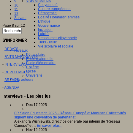
Vivre ensemble
9
Citoyenneté
10
Culture européenne
11
Démocratie
12
Egalité Hommes/Femmes
Suivant
Ethique
Page 8 sur 12
Gouvernance
Inclusion
Laïcité
Ressources citoyenneté
S'INFORMER
Tiers - lieux
Vie scolaire et sociale
-
DEBATS
Niveaux
Périscolaire
-
FAITS MARQUANTS
Ecole maternelle
Ecole élémentaire
-
INTERVIEWS
Collège
Lycée
-
REPORTAGES
Université
Les auteurs
-
BREVES
-
AGENDA
Interviews - Les plus lus
Dec 17 2025
FR Salon Educatech 2025 - Réseau Canopé et Manutan Collectivités
signent une convention de partenariat.
Alexandra Wisniewski, directrice générale par intérim de "Réseau
Canopé" et…
En savoir plus...
Nov 12 2025