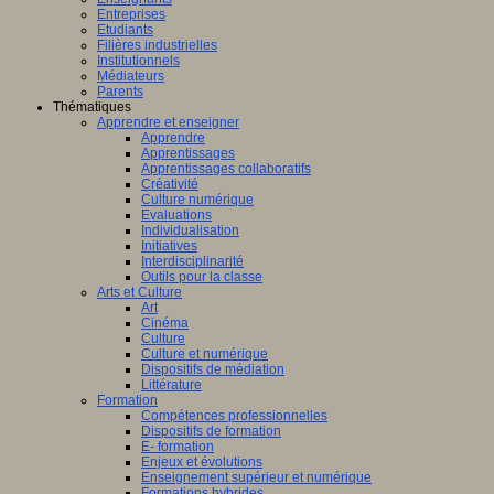
Entreprises
Etudiants
Filières industrielles
Institutionnels
Médiateurs
Parents
Thématiques
Apprendre et enseigner
Apprendre
Apprentissages
Apprentissages collaboratifs
Créativité
Culture numérique
Evaluations
Individualisation
Initiatives
Interdisciplinarité
Outils pour la classe
Arts et Culture
Art
Cinéma
Culture
Culture et numérique
Dispositifs de médiation
Littérature
Formation
Compétences professionnelles
Dispositifs de formation
E- formation
Enjeux et évolutions
Enseignement supérieur et numérique
Formations hybrides