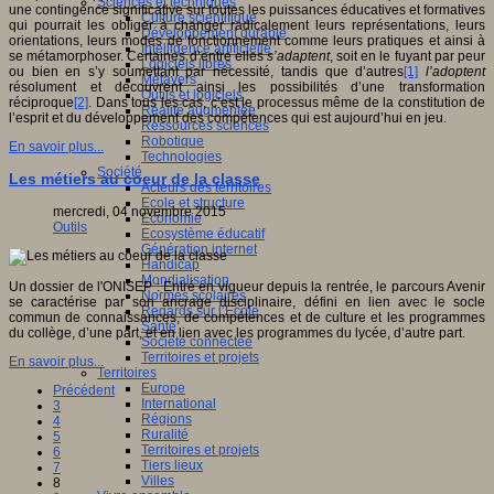
Sciences et techniques
une contingence significative sur toutes les puissances éducatives et formatives
Culture scientifique
qui pourrait les obliger à changer radicalement leurs représentations, leurs
Développement durable
orientations, leurs modes de fonctionnement comme leurs pratiques et ainsi à
Intelligence artificielle
se métamorphoser. Certaines d’entre elles
s’adaptent
, soit en le fuyant par peur
Logiciels libres
ou bien en s’y soumettant par nécessité, tandis que d’autres
[1]
l’adoptent
Métavers
résolument et découvrent ainsi les possibilités d’une transformation
Outils et logiciels
réciproque
[2]
. Dans tous les cas, c’est le processus même de la constitution de
Réalité augmentée
l’esprit et du développement des compétences qui est aujourd’hui en jeu.
Ressources sciences
Robotique
En savoir plus...
Technologies
Société
Les métiers au coeur de la classe
Acteurs des territoires
Ecole et structure
mercredi, 04 novembre 2015
Economie
Outils
Ecosystème éducatif
Génération internet
Handicap
Mondialisation
Un dossier de l'ONISEP : Entré en vigueur depuis la rentrée, le parcours Avenir
Normes scolaires
se caractérise par son ancrage disciplinaire, défini en lien avec le socle
Regards sur l’Ecole
commun de connaissances, de compétences et de culture et les programmes
Santé
du collège, d’une part, et en lien avec les programmes du lycée, d’autre part.
Société connectée
Territoires et projets
En savoir plus...
Territoires
Europe
Précédent
International
3
Régions
4
Ruralité
5
Territoires et projets
6
Tiers lieux
7
Villes
8