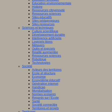
Education environnementale
Histoire
Ressources citoyenneté
Ressources sciences
Sites éducatifs
Sites pédagogiques
Sites ressources
Sciences et techniques
Culture scientifique
Développement durable
Intelligence artificielle
Logiciels libres
Métavers
Outils et logiciels
Réalité augmentée
Ressources sciences
Robotique
Technologies
Société
Acteurs des territoires
Ecole et structure
Economie
Ecosystème éducatif
Génération internet
Handicap
Mondialisation
Normes scolaires
Regards sur l’Ecole
Santé
Société connectée
Territoires et projets
Territoires