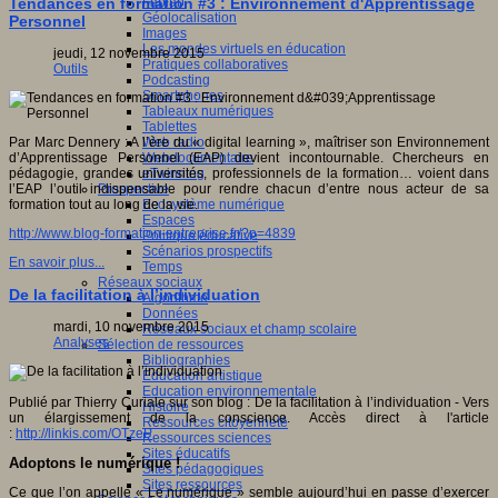
Fablab
Tendances en formation #3 : Environnement d'Apprentissage
Géolocalisation
Personnel
Images
Les mondes virtuels en éducation
jeudi, 12 novembre 2015
Pratiques collaboratives
Outils
Podcasting
Smartphones
Tableaux numériques
Tablettes
Web radio
Par Marc Dennery : A l’ère du « digital learning », maîtriser son Environnement
Webdocumentaire
d’Apprentissage Personnel (EAP) devient incontournable. Chercheurs en
eTwinning
pédagogie, grandes universités, professionnels de la formation… voient dans
Prospective
l’EAP l’outil indispensable pour rendre chacun d’entre nous acteur de sa
Ecosystème numérique
formation tout au long de la vie.
Espaces
http://www.blog-formation-entreprise.fr/?p=4839
Politique éducative
Scénarios prospectifs
En savoir plus...
Temps
Réseaux sociaux
De la facilitation à l’individuation
Algorithme
Données
mardi, 10 novembre 2015
Réseaux sociaux et champ scolaire
Analyses
Sélection de ressources
Bibliographies
Education artistique
Education environnementale
Publié par Thierry Curiale sur son blog : De la facilitation à l’individuation - Vers
Histoire
un élargissement de la conscience. Accès direct à l'article
Ressources citoyenneté
:
http://linkis.com/OTzeP
Ressources sciences
Sites éducatifs
Adoptons le numérique !
Sites pédagogiques
Sites ressources
Ce que l’on appelle « Le numérique » semble aujourd’hui en passe d’exercer