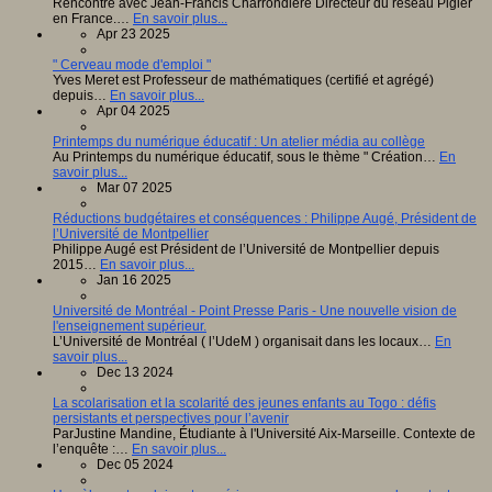
Rencontre avec Jean-Francis Charrondière Directeur du réseau Pigier
en France.…
En savoir plus...
Apr 23 2025
" Cerveau mode d'emploi "
Yves Meret est Professeur de mathématiques (certifié et agrégé)
depuis…
En savoir plus...
Apr 04 2025
Printemps du numérique éducatif : Un atelier média au collège
Au Printemps du numérique éducatif, sous le thème " Création…
En
savoir plus...
Mar 07 2025
Réductions budgétaires et conséquences : Philippe Augé, Président de
l’Université de Montpellier
Philippe Augé est Président de l’Université de Montpellier depuis
2015…
En savoir plus...
Jan 16 2025
Université de Montréal - Point Presse Paris - Une nouvelle vision de
l'enseignement supérieur.
L’Université de Montréal ( l’UdeM ) organisait dans les locaux…
En
savoir plus...
Dec 13 2024
La scolarisation et la scolarité des jeunes enfants au Togo : défis
persistants et perspectives pour l’avenir
ParJustine Mandine, Étudiante à l'Université Aix-Marseille. Contexte de
l’enquête :…
En savoir plus...
Dec 05 2024