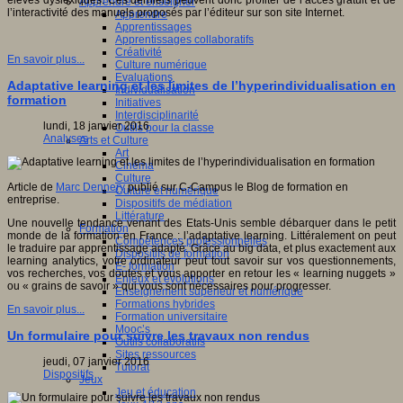
élèves dyslexiques. Ces derniers peuvent donc profiter de l’accès gratuit et de
Apprendre et enseigner
l’interactivité des manuels proposés par l’éditeur sur son site Internet.
Apprendre
Apprentissages
Apprentissages collaboratifs
Créativité
En savoir plus...
Culture numérique
Evaluations
Adaptative learning et les limites de l’hyperindividualisation en
Individualisation
formation
Initiatives
Interdisciplinarité
lundi, 18 janvier 2016
Outils pour la classe
Analyses
Arts et Culture
Art
Cinéma
Culture
Article de
Marc Dennery
publié sur C-Campus le Blog de formation en
Culture et numérique
entreprise.
Dispositifs de médiation
Littérature
Une nouvelle tendance venant des Etats-Unis semble débarquer dans le petit
Formation
monde de la formation en France : l’adaptative learning. Littéralement on peut
Compétences professionnelles
le traduire par apprentissage adapté. Grâce au big data, et plus exactement aux
Dispositifs de formation
learning analytics, votre ordinateur peut tout savoir sur vos questionnements,
E- formation
vos recherches, vos doutes et vous apporter en retour les « learning nuggets »
Enjeux et évolutions
ou « grains de savoir » qui vous sont nécessaires pour progresser.
Enseignement supérieur et numérique
Formations hybrides
En savoir plus...
Formation universitaire
Mooc’s
Un formulaire pour suivre les travaux non rendus
Outils collaboratifs
Sites ressources
jeudi, 07 janvier 2016
Tutorat
Dispositifs
Jeux
Jeu et éducation