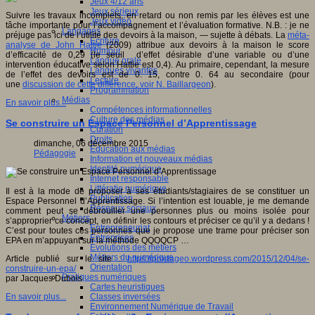
Jeux 4/12 ans
Jeux sérieux
Suivre les travaux incomplets, en retard ou non remis par les élèves est une
Jeux vidéo
tâche importante pour l’accompagnement et l’évaluation formative. N.B. : je ne
Langages
préjuge pas ici de l’utilité des devoirs à la maison, — sujette à débats. La
méta-
Ecriture
analyse de John Hattie
(2009) attribue aux devoirs à la maison le score
Humour
d’efficacité de 0,29 (le seuil d’effet désirable d’une variable ou d’une
Langue orale
intervention éducative selon Hattie est 0,4). Au primaire, cependant, la mesure
Langues vivantes
de l’effet des devoirs est de 0. 15, contre 0. 64 au secondaire (pour
Lecture
une
discussion de cette différence, voir N. Baillargeon
).
Programmation
Médias
En savoir plus...
Compétences informationnelles
Culture des médias
Se construire un Espace Personnel d’Apprentissage
Curation
Droits
dimanche, 06 décembre 2015
Education aux médias
Pédagogie
Information et nouveaux médias
Identité numérique
Internet responsable
Littératie numérique
Il est à la mode de proposer à ses étudiants/stagiaires de se constituer un
Publication
Espace Personnel d’Apprentissage. Si l’intention est louable, je me demande
Réseaux sociaux
comment peut se débrouiller une personnes plus ou moins isolée pour
Métiers
s’approprier ce concept, en définir les contours et préciser ce qu’il y a dedans !
Entrepreneuriat
C’est pour toutes ces personnes que je propose une trame pour préciser son
Entreprises
EPA en m’appuyant sur la méthode QQOQCP …
Evolutions des métiers
Métiers du numérique
Article publié sur le site :
https://prodageo.wordpress.com/2015/12/04/se-
Orientation
construire-un-epa/
Pratiques numériques
par Jacques Dubois
Cartes heuristiques
Classes inversées
En savoir plus...
Environnement Numérique de Travail