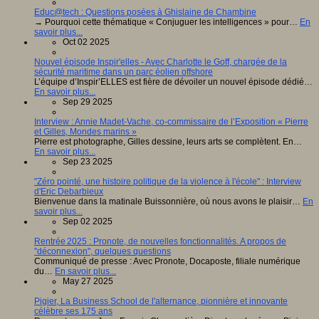
Educ@tech : Questions posées à Ghislaine de Chambine
→ Pourquoi cette thématique « Conjuguer les intelligences » pour…
En
savoir plus...
Oct 02 2025
Nouvel épisode Inspir'elles - Avec Charlotte le Goff, chargée de la
sécurité maritime dans un parc éolien offshore
L’équipe d’Inspir’ELLES est fière de dévoiler un nouvel épisode dédié…
En savoir plus...
Sep 29 2025
Interview : Annie Madet-Vache, co-commissaire de l’Exposition « Pierre
et Gilles, Mondes marins »
Pierre est photographe, Gilles dessine, leurs arts se complètent. En…
En savoir plus...
Sep 23 2025
"Zéro pointé, une histoire politique de la violence à l'école" : Interview
d'Eric Debarbieux
Bienvenue dans la matinale Buissonnière, où nous avons le plaisir…
En
savoir plus...
Sep 02 2025
Rentrée 2025 : Pronote, de nouvelles fonctionnalités. A propos de
"déconnexion", quelques questions
Communiqué de presse : Avec Pronote, Docaposte, filiale numérique
du…
En savoir plus...
May 27 2025
Pigier, La Business School de l'alternance, pionnière et innovante
célèbre ses 175 ans