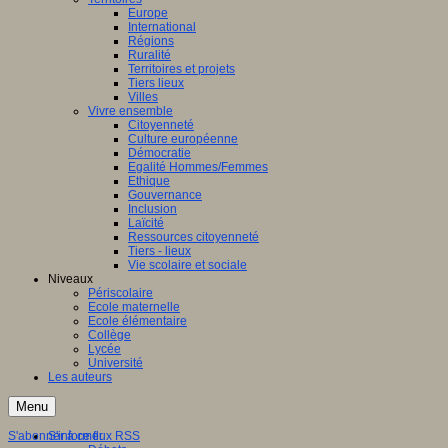
Europe
International
Régions
Ruralité
Territoires et projets
Tiers lieux
Villes
Vivre ensemble
Citoyenneté
Culture européenne
Démocratie
Egalité Hommes/Femmes
Ethique
Gouvernance
Inclusion
Laïcité
Ressources citoyenneté
Tiers - lieux
Vie scolaire et sociale
Niveaux
Périscolaire
Ecole maternelle
Ecole élémentaire
Collège
Lycée
Université
Les auteurs
Menu
S'abonner à ce flux RSS
S'informer