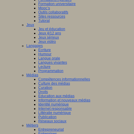
Formation universitaire
Mooc’s
Outils collaboratifs
Sites ressources
Tutorat
Jeux
Jeu et éducation
Jeux 4/12 ans
Jeux sérieux
Jeux vidéo
Langages
Ecriture
Humour
Langue orale
Langues vivantes
Lecture
Programmation
Médias
Compétences informationnelles
Culture des médias
Curation
Droits
Education aux médias
Information et nouveaux médias
Identité numérique
Internet responsable
Littératie numérique
Publication
Réseaux sociaux
Métiers
Entrepreneuriat
Entreprises