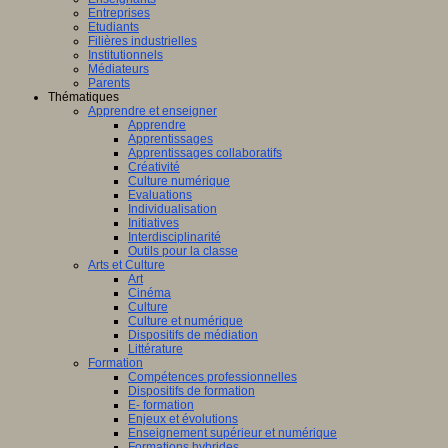
Entreprises
Etudiants
Filières industrielles
Institutionnels
Médiateurs
Parents
Thématiques
Apprendre et enseigner
Apprendre
Apprentissages
Apprentissages collaboratifs
Créativité
Culture numérique
Evaluations
Individualisation
Initiatives
Interdisciplinarité
Outils pour la classe
Arts et Culture
Art
Cinéma
Culture
Culture et numérique
Dispositifs de médiation
Littérature
Formation
Compétences professionnelles
Dispositifs de formation
E- formation
Enjeux et évolutions
Enseignement supérieur et numérique
Formations hybrides