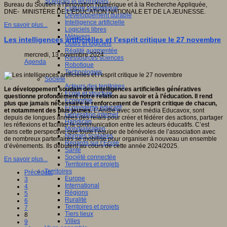
Sciences et techniques
Bureau du Soutien à l'Innovation Numérique et à la Recherche Appliquée,
Culture scientifique
DNE- MINISTÈRE DE L'ÉDUCATION NATIONALE ET DE LA JEUNESSE.
Développement durable
Intelligence artificielle
En savoir plus...
Logiciels libres
Métavers
Les intelligences artificielles et l’esprit critique le 27 novembre
Outils et logiciels
Réalité augmentée
mercredi, 13 novembre 2024
Ressources sciences
Agenda
Robotique
Technologies
Société
Acteurs des territoires
Le développement soudain des intelligences artificielles génératives
Ecole et structure
questionne profondément notre relation au savoir et à l’éducation.
Il rend
Economie
plus que jamais nécessaire le renforcement de l’esprit critique de chacun,
Ecosystème éducatif
et notamment des plus jeunes.
L'An@é avec son média Educavox, sont
Génération internet
depuis de longues années des relais pour créer et fédérer des actions, partager
Handicap
les réflexions et faciliter la communication entre les acteurs éducatifs.
C’est
Mondialisation
dans cette perspective que toute l’équipe de bénévoles de l’association avec
Normes scolaires
de nombreux partenaires se mobilise pour organiser à nouveau un ensemble
Regards sur l’Ecole
d’évènements. Ils débutent au cours de cette année 2024/2025.
Santé
Société connectée
En savoir plus...
Territoires et projets
Territoires
Précédent
Europe
3
International
4
Régions
5
Ruralité
6
Territoires et projets
7
Tiers lieux
8
Villes
9