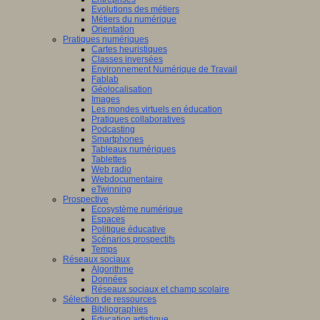
Evolutions des métiers
Métiers du numérique
Orientation
Pratiques numériques
Cartes heuristiques
Classes inversées
Environnement Numérique de Travail
Fablab
Géolocalisation
Images
Les mondes virtuels en éducation
Pratiques collaboratives
Podcasting
Smartphones
Tableaux numériques
Tablettes
Web radio
Webdocumentaire
eTwinning
Prospective
Ecosystème numérique
Espaces
Politique éducative
Scénarios prospectifs
Temps
Réseaux sociaux
Algorithme
Données
Réseaux sociaux et champ scolaire
Sélection de ressources
Bibliographies
Education artistique