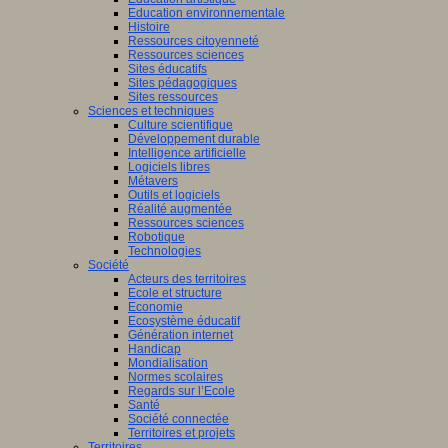
Education environnementale
Histoire
Ressources citoyenneté
Ressources sciences
Sites éducatifs
Sites pédagogiques
Sites ressources
Sciences et techniques
Culture scientifique
Développement durable
Intelligence artificielle
Logiciels libres
Métavers
Outils et logiciels
Réalité augmentée
Ressources sciences
Robotique
Technologies
Société
Acteurs des territoires
Ecole et structure
Economie
Ecosystème éducatif
Génération internet
Handicap
Mondialisation
Normes scolaires
Regards sur l’Ecole
Santé
Société connectée
Territoires et projets
Territoires