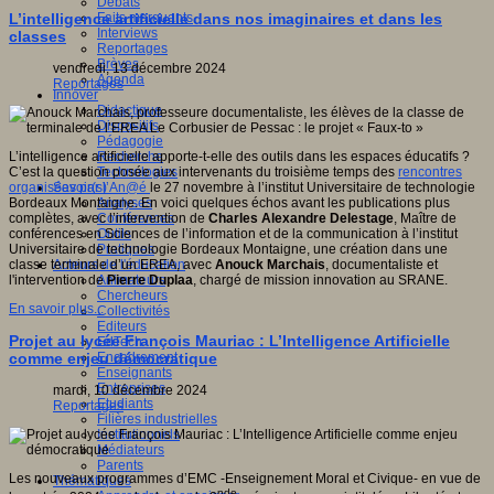
Débats
Faits marquants
L’intelligence artificielle dans nos imaginaires et dans les
Interviews
classes
Reportages
Brèves
vendredi, 13 décembre 2024
Agenda
Reportages
Innover
Didactique
Dispositifs
Pédagogie
Recherche
L’intelligence artificielle apporte-t-elle des outils dans les espaces éducatifs ?
Technologies
C’est la question posée aux intervenants du troisième temps des
rencontres
Savoir(s)
organisées par l’An@é
le 27 novembre à l’institut Universitaire de technologie
Analyses
Bordeaux Montaigne. En voici quelques échos avant les publications plus
Conférences
complètes, avec l’intervention de
Charles Alexandre Delestage
, Maître de
Outils
conférences en Sciences de l’information et de la communication à l’institut
Pratiques
Universitaire de technologie Bordeaux Montaigne, une création dans une
Acteurs de l'éducation
classe terminale d’un EREA, avec
Anouck Marchais
, documentaliste et
Animateurs
l'intervention de
Pierre Duplaa
, chargé de mission innovation au SRANE.
Chercheurs
En savoir plus...
Collectivités
Editeurs
Projet au lycée François Mauriac : L’Intelligence Artificielle
EdTech
Encadrement
comme enjeu démocratique
Enseignants
Entreprises
mardi, 10 décembre 2024
Etudiants
Reportages
Filières industrielles
Institutionnels
Médiateurs
Parents
Les nouveaux programmes d’EMC -Enseignement Moral et Civique- en vue de
Thématiques
nde