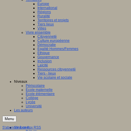
Europe
International
Régions
Ruralité
Territoires et projets
Tiers lieux
Villes
Vivre ensemble
Citoyenneté
Culture européenne
Démocratie
Egalité Hommes/Femmes
Ethique
Gouvernance
Inclusion
Laïcité
Ressources citoyenneté
Tiers - lieux
Vie scolaire et sociale
Niveaux
Périscolaire
Ecole maternelle
Ecole élémentaire
Collège
Lycée
Université
Les auteurs
Menu
S'abonner à ce flux RSS
S'informer