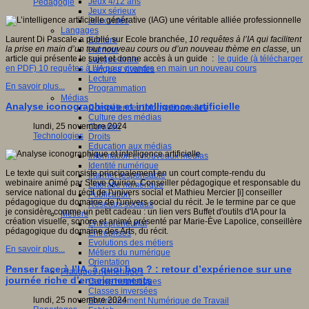
Jeux 4/12 ans
Pédagogie
Jeux sérieux
Jeux vidéo
Langages
Laurent Di Pascale a publié sur Ecole branchée,
10 requêtes à l
’IA qui facilitent
Ecriture
la prise en main d
’un tout nouveau cours ou d
’un nouveau th
ème en classe
,
un
Humour
article qui présente le sujet et donne accès à un guide :
le guide (à télécharger
Langue orale
en PDF) 10 requêtes à l’IA pour prendre en main un nouveau cours
Langues vivantes
Lecture
En savoir plus...
Programmation
Médias
Analyse iconographique et intelligence artificielle
Compétences informationnelles
Culture des médias
lundi, 25 novembre 2024
Curation
Technologies
Droits
Education aux médias
Information et nouveaux médias
Identité numérique
Le texte qui suit consiste principalement en un court compte-rendu du
Internet responsable
webinaire animé par Steve Quirion, Conseiller pédagogique et responsable du
Littératie numérique
service national du récit de l'univers social et Mathieu Mercier [i] conseiller
Publication
pédagogique du domaine de l'univers social du récit. Je le termine par ce que
Réseaux sociaux
je considère comme un petit cadeau : un lien vers Buffet d'outils d'IA pour la
Métiers
création visuelle, sonore et animé présenté par Marie-Ève Lapolice, conseillère
Entrepreneuriat
pédagogique du domaine des Arts, du récit.
Entreprises
Evolutions des métiers
En savoir plus...
Métiers du numérique
Orientation
Penser face à l’IA, à quoi bon ? : retour d’expérience sur une
Pratiques numériques
journée riche d’enseignements
Cartes heuristiques
Classes inversées
lundi, 25 novembre 2024
Environnement Numérique de Travail