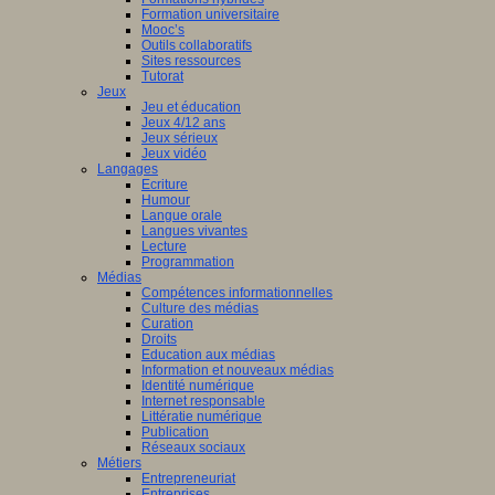
Formation universitaire
Mooc’s
Outils collaboratifs
Sites ressources
Tutorat
Jeux
Jeu et éducation
Jeux 4/12 ans
Jeux sérieux
Jeux vidéo
Langages
Ecriture
Humour
Langue orale
Langues vivantes
Lecture
Programmation
Médias
Compétences informationnelles
Culture des médias
Curation
Droits
Education aux médias
Information et nouveaux médias
Identité numérique
Internet responsable
Littératie numérique
Publication
Réseaux sociaux
Métiers
Entrepreneuriat
Entreprises