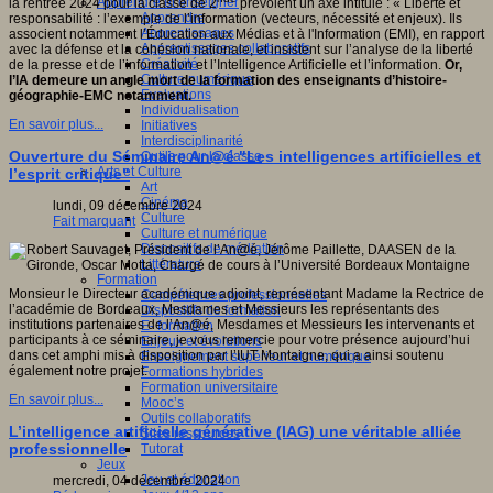
Apprendre et enseigner
la rentrée 2024 pour la classe de 2
prévoient un axe intitulé : « Liberté et
Apprendre
responsabilité : l’exemple de l’information (vecteurs, nécessité et enjeux). Ils
Apprentissages
associent notamment l’Éducation aux Médias et à l'Information (EMI), en rapport
Apprentissages collaboratifs
avec la défense et la cohésion nationale, et insistent sur l’analyse de la liberté
Créativité
de la presse et de l’information et l’Intelligence Artificielle et l’information.
Or,
Culture numérique
l’IA demeure un angle mort de la formation des enseignants d’histoire-
Evaluations
géographie-EMC notamment.
Individualisation
En savoir plus...
Initiatives
Interdisciplinarité
Ouverture du Séminaire An@é "Les intelligences artificielles et
Outils pour la classe
Arts et Culture
l’esprit critique"
Art
Cinéma
lundi, 09 décembre 2024
Culture
Fait marquant
Culture et numérique
Dispositifs de médiation
Littérature
Formation
Monsieur le Directeur académique adjoint, représentant Madame la Rectrice de
Compétences professionnelles
l’académie de Bordeaux, Mesdames et Messieurs les représentants des
Dispositifs de formation
institutions partenaires de l’An@é, Mesdames et Messieurs les intervenants et
E- formation
participants à ce séminaire, je vous remercie pour votre présence aujourd’hui
Enjeux et évolutions
dans cet amphi mis à disposition par l’IUT Montaigne, qui a ainsi soutenu
Enseignement supérieur et numérique
également notre projet.
Formations hybrides
Formation universitaire
En savoir plus...
Mooc’s
Outils collaboratifs
L’intelligence artificielle générative (IAG) une véritable alliée
Sites ressources
professionnelle
Tutorat
Jeux
Jeu et éducation
mercredi, 04 décembre 2024