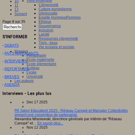
Vivre ensemble
10
Citoyenneté
11
Culture européenne
12
Démocratie
Suivant
Egalité Hommes/Femmes
Page 8 sur 35
Ethique
Gouvernance
Inclusion
Laïcité
S'INFORMER
Ressources citoyenneté
Tiers - lieux
-
DEBATS
Vie scolaire et sociale
Niveaux
-
FAITS MARQUANTS
Périscolaire
Ecole maternelle
-
INTERVIEWS
Ecole élémentaire
Collège
-
REPORTAGES
Lycée
Université
-
BREVES
Les auteurs
-
AGENDA
Interviews - Les plus lus
Dec 17 2025
FR Salon Educatech 2025 - Réseau Canopé et Manutan Collectivités
signent une convention de partenariat.
Alexandra Wisniewski, directrice générale par intérim de "Réseau
Canopé" et…
En savoir plus...
Nov 12 2025