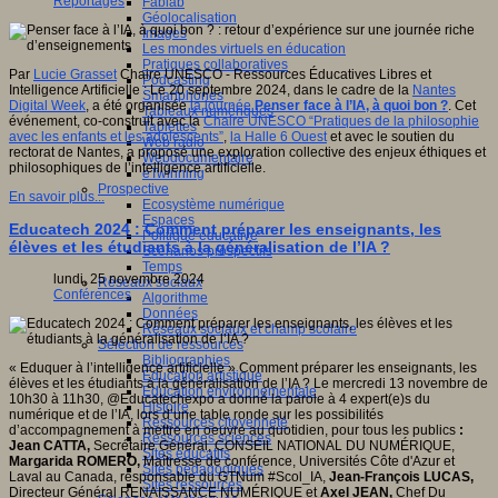
Reportages
Fablab
Géolocalisation
Images
Les mondes virtuels en éducation
Pratiques collaboratives
Par
Lucie Grasset
Chaire UNESCO - Ressources Éducatives Libres et
Podcasting
Intelligence Artificielle : Le 20 septembre 2024, dans le cadre de la
Nantes
Smartphones
Digital Week
, a été organisée
la journée
Penser face à l’IA, à quoi bon ?
. Cet
Tableaux numériques
événement, co-construit avec la
Chaire UNESCO “Pratiques de la philosophie
Tablettes
avec les enfants et les adolescents”
,
la Halle 6 Ouest
et avec le soutien du
Web radio
rectorat de Nantes, a proposé une exploration collective des enjeux éthiques et
Webdocumentaire
philosophiques de l’intelligence artificielle.
eTwinning
Prospective
En savoir plus...
Ecosystème numérique
Espaces
Educatech 2024 : Comment préparer les enseignants, les
Politique éducative
élèves et les étudiants à la généralisation de l’IA ?
Scénarios prospectifs
Temps
lundi, 25 novembre 2024
Réseaux sociaux
Conférences
Algorithme
Données
Réseaux sociaux et champ scolaire
Sélection de ressources
Bibliographies
« Eduquer à l’intelligence artificielle » Comment préparer les enseignants, les
Education artistique
élèves et les étudiants à la généralisation de l’IA ? Le mercredi 13 novembre de
Education environnementale
10h30 à 11h30, @Educatechexpo a donné la parole à 4 expert(e)s du
Histoire
numérique et de l’IA, lors d’une table ronde sur les possibilités
Ressources citoyenneté
d’accompagnement à mettre en oeuvre au quotidien, pour tous les publics
:
Ressources sciences
Jean CATTA,
Secrétaire Général, CONSEIL NATIONAL DU NUMÉRIQUE,
Sites éducatifs
Margarida ROMERO,
Maîtresse de conférence, Universités Côte d'Azur et
Sites pédagogiques
Laval au Canada, responsable du GTNum #Scol_IA,
Jean-François LUCAS,
Sites ressources
Directeur Général RENAISSANCE NUMÉRIQUE et
Axel JEAN,
Chef Du