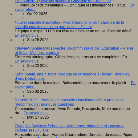
Educ@tech : Questions posées à Ghislaine de Chambine
→ Pourquoi cette thématique « Conjuguer les intelligences » pour…
En
savoir plus...
Oct 02 2025
Nouvel épisode Inspir'elles - Avec Charlotte le Goff, chargée de la
sécurité maritime dans un parc éolien offshore
L’équipe d’Inspir’ELLES est fière de dévoiler un nouvel épisode dédié…
En savoir plus...
Sep 29 2025
Interview : Annie Madet-Vache, co-commissaire de l’Exposition « Pierre
et Gilles, Mondes marins »
Pierre est photographe, Gilles dessine, leurs arts se complètent. En…
En savoir plus...
Sep 23 2025
"Zéro pointé, une histoire politique de la violence à l'école" : Interview
d'Eric Debarbieux
Bienvenue dans la matinale Buissonnière, où nous avons le plaisir…
En
savoir plus...
Sep 02 2025
Rentrée 2025 : Pronote, de nouvelles fonctionnalités. A propos de
"déconnexion", quelques questions
Communiqué de presse : Avec Pronote, Docaposte, filiale numérique
du…
En savoir plus...
May 27 2025
Pigier, La Business School de l'alternance, pionnière et innovante
célèbre ses 175 ans
Rencontre avec Jean-Francis Charrondière Directeur du réseau Pigier