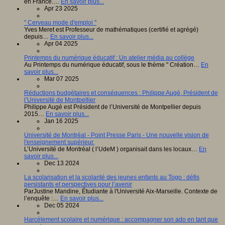
en France.…
En savoir plus...
Apr 23 2025
" Cerveau mode d'emploi "
Yves Meret est Professeur de mathématiques (certifié et agrégé)
depuis…
En savoir plus...
Apr 04 2025
Printemps du numérique éducatif : Un atelier média au collège
Au Printemps du numérique éducatif, sous le thème " Création…
En
savoir plus...
Mar 07 2025
Réductions budgétaires et conséquences : Philippe Augé, Président de
l’Université de Montpellier
Philippe Augé est Président de l’Université de Montpellier depuis
2015…
En savoir plus...
Jan 16 2025
Université de Montréal - Point Presse Paris - Une nouvelle vision de
l'enseignement supérieur.
L’Université de Montréal ( l’UdeM ) organisait dans les locaux…
En
savoir plus...
Dec 13 2024
La scolarisation et la scolarité des jeunes enfants au Togo : défis
persistants et perspectives pour l’avenir
ParJustine Mandine, Étudiante à l'Université Aix-Marseille. Contexte de
l’enquête :…
En savoir plus...
Dec 05 2024
Harcèlement scolaire et numérique : accompagner son ado en tant que