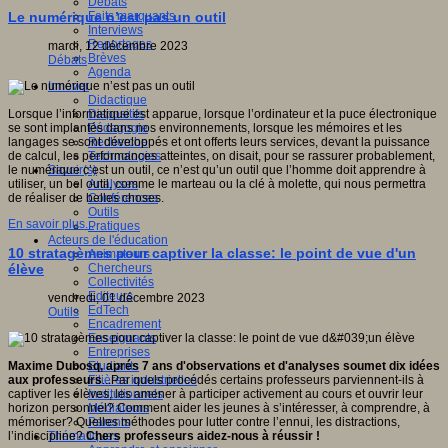
Débats
Faits marquants
Le numérique n’est pas un outil
Interviews
Reportages
mardi, 12 décembre 2023
Brèves
Débats
Agenda
Innover
Didactique
Dispositifs
Lorsque l’informatique est apparue, lorsque l’ordinateur et la puce électronique
Pédagogie
se sont implantés dans nos environnements, lorsque les mémoires et les
Recherche
langages se sont développés et ont offerts leurs services, devant la puissance
Technologies
de calcul, les performances atteintes, on disait, pour se rassurer probablement,
Savoir(s)
le numérique c’est un outil, ce n’est qu’un outil que l’homme doit apprendre à
Analyses
utiliser, un bel outil, comme le marteau ou la clé à molette, qui nous permettra
Conférences
de réaliser de belles choses.
Outils
En savoir plus...
Pratiques
Acteurs de l'éducation
10 stratagèmes pour captiver la classe: le point de vue d'un
Animateurs
Chercheurs
élève
Collectivités
Editeurs
vendredi, 01 décembre 2023
EdTech
Outils
Encadrement
Enseignants
Entreprises
Etudiants
Maxime Dubosq, aprés 7 ans d'observations et d'analyses soumet dix idées
Filières industrielles
aux professeurs
...Par quels procédés certains professeurs parviennent-ils à
Institutionnels
captiver les élèves, les amener à participer activement au cours et ouvrir leur
Médiateurs
horizon personnel? Comment aider les jeunes à s’intéresser, à comprendre, à
Parents
mémoriser? Quelles méthodes pour lutter contre l’ennui, les distractions,
Thématiques
l’indiscipline?
Chers professeurs aidez-nous à réussir !