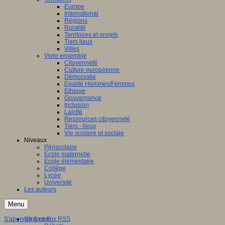
Europe
International
Régions
Ruralité
Territoires et projets
Tiers lieux
Villes
Vivre ensemble
Citoyenneté
Culture européenne
Démocratie
Egalité Hommes/Femmes
Ethique
Gouvernance
Inclusion
Laïcité
Ressources citoyenneté
Tiers - lieux
Vie scolaire et sociale
Niveaux
Périscolaire
Ecole maternelle
Ecole élémentaire
Collège
Lycée
Université
Les auteurs
Menu
S'abonner à ce flux RSS
S'informer