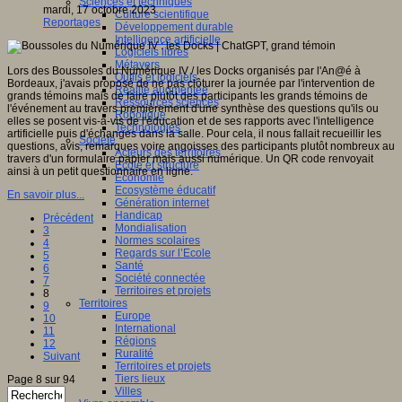
Sciences et techniques
mardi, 17 octobre 2023
Culture scientifique
Reportages
Développement durable
Intelligence artificielle
Logiciels libres
Métavers
Lors des Boussoles du Numérique IV / les Docks organisés par l'An@é à
Outils et logiciels
Bordeaux, j'avais proposé de ne pas clôturer la journée par l'intervention de
Réalité augmentée
grands témoins mais de faire plutôt des participants les grands témoins de
Ressources sciences
l'événement au travers premièrement d'une synthèse des questions qu'ils ou
Robotique
elles se posent vis-à-vis de l'éducation et de ses rapports avec l'intelligence
Technologies
artificielle puis d'échanges dans la salle. Pour cela, il nous fallait recueillir les
Société
questions, avis, remarques voire angoisses des participants plutôt nombreux au
Acteurs des territoires
travers d'un formulaire papier mais aussi numérique. Un QR code renvoyait
Ecole et structure
ainsi à un petit questionnaire en ligne.
Economie
Ecosystème éducatif
En savoir plus...
Génération internet
Handicap
Précédent
Mondialisation
3
Normes scolaires
4
Regards sur l’Ecole
5
Santé
6
Société connectée
7
Territoires et projets
8
Territoires
9
Europe
10
International
11
Régions
12
Ruralité
Suivant
Territoires et projets
Tiers lieux
Page 8 sur 94
Villes