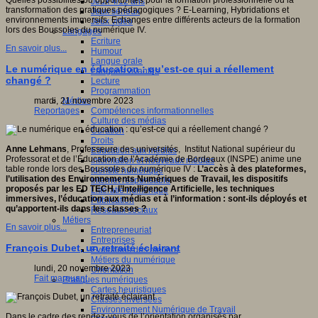
Quelles possibilités ou opportunités pour la formation professionnelle ou la
Jeux 4/12 ans
transformation des pratiques pédagogiques ? E-Learning, Hybridations et
Jeux sérieux
environnements immersifs. Echanges entre différents acteurs de la formation
Jeux vidéo
lors des Boussoles du numérique IV.
Langages
Ecriture
En savoir plus...
Humour
Langue orale
Le numérique en éducation : qu’est-ce qui a réellement
Langues vivantes
changé ?
Lecture
Programmation
Médias
mardi, 21 novembre 2023
Compétences informationnelles
Reportages
Culture des médias
Curation
Droits
Anne Lehmans
, Professeure des universités, Institut National supérieur du
Education aux médias
Professorat et de l’Éducation de l'Académie de Bordeaux (INSPE) anime une
Information et nouveaux médias
table ronde lors des Boussoles du numérique IV :
L’accès à des plateformes,
Identité numérique
l’utilisation des Environnements Numériques de Travail, les dispositifs
Internet responsable
proposés par les ED TECH, l’Intelligence Artificielle, les techniques
Littératie numérique
immersives, l’éducation aux médias et à l’information : sont-ils déployés et
Publication
qu’apportent-ils dans les classes ?
Réseaux sociaux
Métiers
En savoir plus...
Entrepreneuriat
Entreprises
François Dubet, un retraité éclairant
Evolutions des métiers
Métiers du numérique
lundi, 20 novembre 2023
Orientation
Fait marquant
Pratiques numériques
Cartes heuristiques
Classes inversées
Environnement Numérique de Travail
Dans le cadre des rendez-vous de l’orientation organisés par