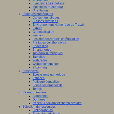
Evolutions des métiers
Métiers du numérique
Orientation
Pratiques numériques
Cartes heuristiques
Classes inversées
Environnement Numérique de Travail
Fablab
Géolocalisation
Images
Les mondes virtuels en éducation
Pratiques collaboratives
Podcasting
Smartphones
Tableaux numériques
Tablettes
Web radio
Webdocumentaire
eTwinning
Prospective
Ecosystème numérique
Espaces
Politique éducative
Scénarios prospectifs
Temps
Réseaux sociaux
Algorithme
Données
Réseaux sociaux et champ scolaire
Sélection de ressources
Bibliographies
Education artistique