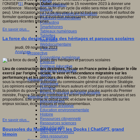
Fablab
l’ONISEP
[1]
,
François Dubet
était invité le 15 novembre 2023 à donner une
Géolocalisation
conférence : Massification, la fin d’un cycle (la vidéo sera mise en ligne d’ici
Images
peu). Une occasion pour lui de résumer à grand trait ses constats et surtout de
Les mondes virtuels en éducation
formuler quelques pistes d’évolution nécessaires, et pour nous de rapprocher
Pratiques collaboratives
quelques récentes tribunes.
Podcasting
Smartphones
En savoir plus...
Tableaux numériques
Tablettes
La force du destin : poids des héritages et parcours scolaires
Web radio
Webdocumentaire
jeudi, 09 novembre 2023
eTwinning
Analyses
Prospective
Ecosystème numérique
Espaces
Politique éducative
Lieu de construction des destinées, l’école en France peine à déjouer le rôle
Scénarios prospectifs
exercé par l’origine sociale, le sexe et l’ascendance migratoire sur les
Temps
performances et les parcours des élèves.
Cette Note d’analyse
est publiée
Réseaux sociaux
sous la responsabilité éditoriale du commissaire général de France Stratégie.
Algorithme
Les opinions exprimées engagent leurs auteurs et n’ont pas vocation à refléter
Données
la position du gouvernement. Institution autonome placée auprès du Premier
Réseaux sociaux et champ scolaire
ministre, France Stratégie contribue à l’action publique par ses analyses et ses
Sélection de ressources
propositions. Elle anime le débat public et éclaire les choix collectifs sur les
Bibliographies
enjeux sociaux, économiques et environnementaux.
Education artistique
Education environnementale
Histoire
Ressources citoyenneté
En savoir plus...
Ressources sciences
Sites éducatifs
Boussoles du Numérique IV : les Docks | ChatGPT, grand
Sites pédagogiques
témoin
Sites ressources