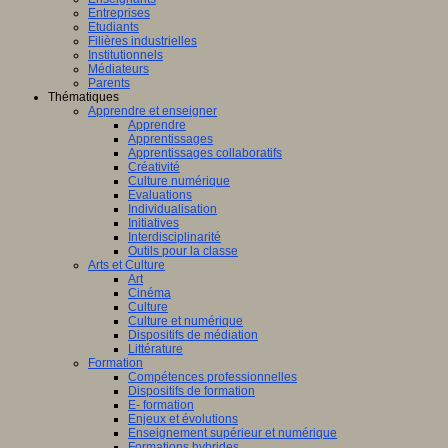
Entreprises
Etudiants
Filières industrielles
Institutionnels
Médiateurs
Parents
Thématiques
Apprendre et enseigner
Apprendre
Apprentissages
Apprentissages collaboratifs
Créativité
Culture numérique
Evaluations
Individualisation
Initiatives
Interdisciplinarité
Outils pour la classe
Arts et Culture
Art
Cinéma
Culture
Culture et numérique
Dispositifs de médiation
Littérature
Formation
Compétences professionnelles
Dispositifs de formation
E- formation
Enjeux et évolutions
Enseignement supérieur et numérique
Formations hybrides