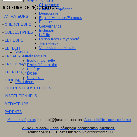
Vivre ensemble
Citoyenneté
ACTEURS DE L'EDUCATION
Culture européenne
Démocratie
-
ANIMATEURS
Egalité Hommes/Femmes
Ethique
-
CHERCHEURS
Gouvernance
Inclusion
-
COLLECTIVITES
Laïcité
Ressources citoyenneté
-
EDITEURS
Tiers - lieux
Vie scolaire et sociale
-
EDTECH
Niveaux
-
ENCADREMENT
Périscolaire
Ecole maternelle
-
ENSEIGNANTS
Ecole élémentaire
Collège
-
ENTREPRISES
Lycée
Université
-
ETUDIANTS
Les auteurs
-
FILIERES INDUSTRIELLES
-
INSTITUTIONNELS
-
MEDIATEURS
-
PARENTS
Mentions légales
| contact[@]anae.education |
Accessibilité : non conforme
© 2023 Educavox, Ecole, pédagogie, enseignement, formation
Creation Sylvie CECI - Sites Internet / Référencement SEO