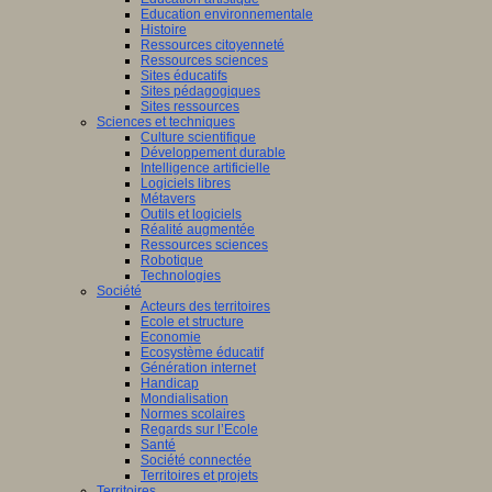
Education environnementale
Histoire
Ressources citoyenneté
Ressources sciences
Sites éducatifs
Sites pédagogiques
Sites ressources
Sciences et techniques
Culture scientifique
Développement durable
Intelligence artificielle
Logiciels libres
Métavers
Outils et logiciels
Réalité augmentée
Ressources sciences
Robotique
Technologies
Société
Acteurs des territoires
Ecole et structure
Economie
Ecosystème éducatif
Génération internet
Handicap
Mondialisation
Normes scolaires
Regards sur l’Ecole
Santé
Société connectée
Territoires et projets
Territoires