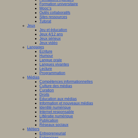
Formation universitaire
Mooc’s
Outils collaboratifs
Sites ressources
Tutorat
Jeux
Jeu et éducation
Jeux 4/12 ans
Jeux sérieux
Jeux vidéo
Langages
Ecriture
Humour
Langue orale
Langues vivantes
Lecture
Programmation
Médias
Compétences informationnelles
Culture des médias
Curation
Droits
Education aux médias
Information et nouveaux médias
Identité numérique
Internet responsable
Littératie numérique
Publication
Réseaux sociaux
Métiers
Entrepreneuriat
Entreprises