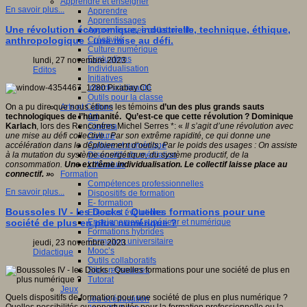
Apprendre et enseigner
En savoir plus...
Apprendre
Apprentissages
Une révolution économique, industrielle, technique, éthique,
Apprentissages collaboratifs
Créativité
anthropologique : une mise au défi.
Culture numérique
Evaluations
lundi, 27 novembre 2023
Individualisation
Editos
Initiatives
Interdisciplinarité
Outils pour la classe
Arts et Culture
On a pu dire que nous étions les témoins
d’un des plus grands sauts
Art
technologiques de l’humanité. Qu’est-ce que cette révolution ? Dominique
Cinéma
Karlach
, lors des Rencontres Michel Serres *: «
Il s’agit d’une révolution avec
Culture
une mise au défi collective : Par son extrême rapidité, ce qui donne une
Culture et numérique
accélération dans le déploiement d’outils; Par le poids des usages : On assiste
Dispositifs de médiation
à la mutation du système énergétique, du système productif, de la
Littérature
consommation.
Une extrême individualisation. Le collectif laisse place au
Formation
connectif. »
Compétences professionnelles
En savoir plus...
Dispositifs de formation
E- formation
Boussoles IV - les Docks : Quelles formations pour une
Enjeux et évolutions
Enseignement supérieur et numérique
société de plus en plus numérique ?
Formations hybrides
Formation universitaire
jeudi, 23 novembre 2023
Mooc’s
Didactique
Outils collaboratifs
Sites ressources
Tutorat
Jeux
Quels dispositifs de formation pour une société de plus en plus numérique ?
Jeu et éducation