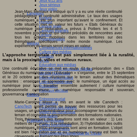
Jeux 4/12 ans
Jeux sérieux
Jeux vidéo
Jean-Marc Merriaux a indiqué qu’il y a eu une réelle continuité
Langages
pédagogique et continuité administrative. Le taux des usages
Ecriture
numériques a été plus important qu’avant le confinement. Et
Humour
cette situation met en valeur les futurs « Etats Généraux du
Langue orale
numérique pour l'éducation » prévus à Poitiers les 4 et 5
Langues vivantes
novembre prochain et qui seront précédés de rencontres avec
Lecture
tous les acteurs mobilisés dans les territoires sur des
Programmation
thématiques spécifiques à notre monde numérique. Les
Médias
expériences du terrain seront mises en valeur.
Compétences informationnelles
Culture des médias
L’approche territoriale n’est pas simplement liée à la ruralité,
Curation
mais à la proximité, villes et milieux ruraux.
Droits
Education aux médias
Une continuité éducative se met en route. Et la préparation des « Etats
Information et nouveaux médias
Généraux du numérique pour l’Éducation » s’organise, entre le 15 septembre
Identité numérique
et le 20 octobre par des réunions sur le terrain autour des thématiques
Internet responsable
suivantes : enseigner et apprendre avec le numérique, un égal accès au
Littératie numérique
numérique pour tous, travailler ensemble autrement / culture numérique
Publication
professionnelle commune, un numérique responsable et souverain,
Réseaux sociaux
gouvernance et anticipation
Métiers
Entrepreneuriat
Marie-Caroline Missir a mis en avant le site Canotech :
Entreprises
CanoTech
ayant permis de trouver des ressources pour les
Evolutions des métiers
usages, un guichet-médiateur pour accompagner les acteurs du
Métiers du numérique
terrain et connaitre la programmation des formations nationales.
Orientation
Trois thématiques des formations sont mis en valeur : 1) Les
Pratiques numériques
métiers de l’humain, 2) la remédiation, 3) l’hybridation des outils
Cartes heuristiques
numériques. 85000 enseignants sont ainsi en formation. L’objet
Classes inversées
est bien l’éducation par et au numérique. L’enjeu est bien la
Environnement Numérique de Travail
citoyenneté en formant des êtres libres.