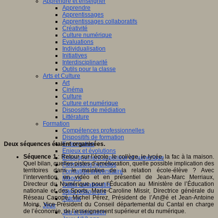
Apprendre et enseigner
Apprendre
Apprentissages
Apprentissages collaboratifs
Créativité
Culture numérique
Evaluations
Individualisation
Initiatives
Interdisciplinarité
Outils pour la classe
Arts et Culture
Art
Cinéma
Culture
Culture et numérique
Dispositifs de médiation
Littérature
Formation
Compétences professionnelles
Dispositifs de formation
Deux séquences étaient organisées.
E- formation
Enjeux et évolutions
Séquence 1
: Retour sur l’école, le collège, le lycée, la fac à la maison.
Enseignement supérieur et numérique
Quel bilan, quelles pistes d’amélioration, quelle possible implication des
Formations hybrides
territoires dans le maintien de la relation école-élève ? Avec
Formation universitaire
l’intervention, en vidéo et en présentiel de Jean-Marc Merriaux,
Mooc’s
Directeur du Numérique pour l’Éducation au Ministère de l’Éducation
Outils collaboratifs
nationale et des Sports, Marie-Caroline Missir, Directrice générale du
Sites ressources
Réseau Canopé, Michel Pérez, Président de l’An@é et Jean-Antoine
Tutorat
Moins, Vice-Président du Conseil départemental du Cantal en charge
Jeux
de l’économie, de l’enseignement supérieur et du numérique.
Jeu et éducation