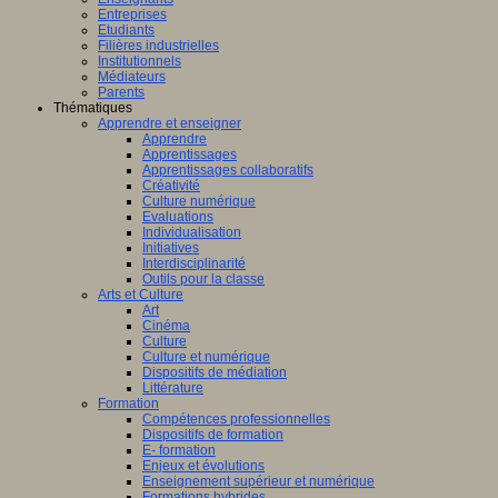
Entreprises
Etudiants
Filières industrielles
Institutionnels
Médiateurs
Parents
Thématiques
Apprendre et enseigner
Apprendre
Apprentissages
Apprentissages collaboratifs
Créativité
Culture numérique
Evaluations
Individualisation
Initiatives
Interdisciplinarité
Outils pour la classe
Arts et Culture
Art
Cinéma
Culture
Culture et numérique
Dispositifs de médiation
Littérature
Formation
Compétences professionnelles
Dispositifs de formation
E- formation
Enjeux et évolutions
Enseignement supérieur et numérique
Formations hybrides