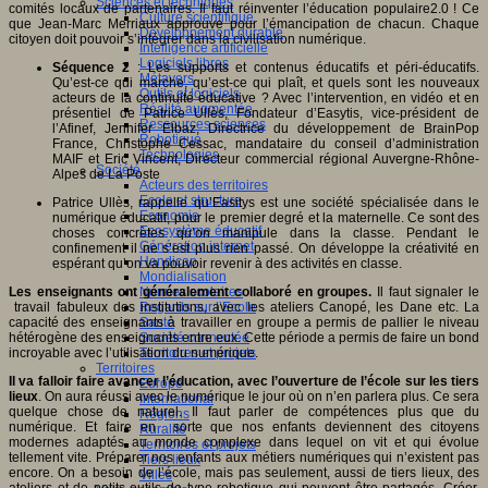
Sciences et techniques
comités locaux de partenaires. Il faut réinventer l’éducation populaire2.0 ! Ce
Culture scientifique
que Jean-Marc Merriaux approuve pour l’émancipation de chacun. Chaque
Développement durable
citoyen doit pouvoir s’intégrer dans la civilisation numérique.
Intelligence artificielle
Logiciels libres
Séquence 2
: Les supports et contenus éducatifs et péri-éducatifs.
Métavers
Qu’est-ce qui marche, qu’est-ce qui plaît, et quels sont les nouveaux
Outils et logiciels
acteurs de la continuité éducative ? Avec l’intervention, en vidéo et en
Réalité augmentée
présentiel de Patrice Ullès, Fondateur d’Easytis, vice-président de
Ressources sciences
l’Afinef, Jennifer Elbaz, Directrice du développement de BrainPop
Robotique
France, Christophe Cessac, mandataire du conseil d’administration
Technologies
MAIF et Eric Vincent, Directeur commercial régional Auvergne-Rhône-
Société
Alpes de La Poste
Acteurs des territoires
Ecole et structure
Patrice Ullès, rappelle qu’Easitys est une société spécialisée dans le
Economie
numérique éducatif, pour le premier degré et la maternelle. Ce sont des
Ecosystème éducatif
choses concrètes qu’on manipule dans la classe. Pendant le
Génération internet
confinement il ne s’est plus rien passé. On développe la créativité en
Handicap
espérant qu’on va pouvoir revenir à des activités en classe.
Mondialisation
Normes scolaires
Les enseignants ont généralement collaboré en groupes.
Il faut signaler le
Regards sur l’Ecole
travail fabuleux des institutions, avec les ateliers Canopé, les Dane etc. La
Santé
capacité des enseignants à travailler en groupe a permis de pallier le niveau
Société connectée
hétérogène des enseignants entre eux. Cette période a permis de faire un bond
Territoires et projets
incroyable avec l’utilisation du numérique.
Territoires
Il va falloir faire avancer l’éducation, avec l’ouverture de l’école sur les tiers
Europe
lieux
. On aura réussi avec le numérique le jour où on n’en parlera plus. Ce sera
International
quelque chose de naturel. Il faut parler de compétences plus que du
Régions
numérique. Et faire en sorte que nos enfants deviennent des citoyens
Ruralité
modernes adaptés au monde complexe dans lequel on vit et qui évolue
Territoires et projets
tellement vite. Préparer nos enfants aux métiers numériques qui n’existent pas
Tiers lieux
encore. On a besoin de l’école, mais pas seulement, aussi de tiers lieux, des
Villes