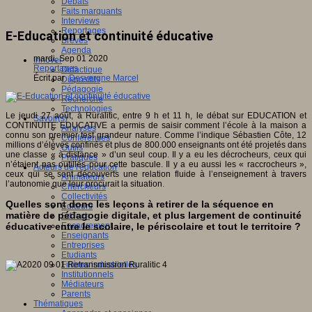
Débats
Faits marquants
Interviews
Reportages
E-Education et continuité éducative
Brèves
Agenda
mardi, Sep 01 2020
Innover
Reportages
Didactique
Écrit par
Desvergne Marcel
Dispositifs
Pédagogie
Recherche
Technologies
Le jeudi 27 août, à Ruralitic, entre 9 h et 11 h, le débat sur EDUCATION et
Savoir(s)
CONTINUITE EDUCATIVE a permis de saisir comment l’école à la maison a
Analyses
connu son premier test grandeur nature. Comme l’indique Sébastien Côte, 12
Conférences
millions d’élèves confinés et plus de 800.000 enseignants ont été projetés dans
Outils
une classe « à distance » d’un seul coup. Il y a eu les décrocheurs, ceux qui
Pratiques
n’étaient pas outillés pour cette bascule. Il y a eu aussi les « raccrocheurs »,
Acteurs de l'éducation
ceux qui se sont découverts une relation fluide à l’enseignement à travers
Animateurs
l’autonomie que leur procurait la situation.
Chercheurs
Collectivités
Quelles sont donc les leçons à retirer de la séquence en
Editeurs
matière de pédagogie digitale, et plus largement de continuité
EdTech
éducative entre le scolaire, le périscolaire et tout le territoire ?
Encadrement
Enseignants
Entreprises
Etudiants
Filières industrielles
Institutionnels
Médiateurs
Parents
Thématiques