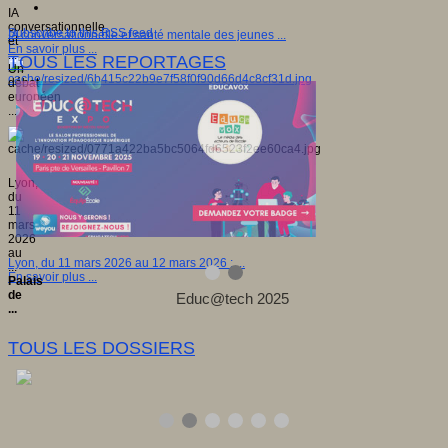
IA
conversationnelle
Subscribe to this RSS feed
IA conversationnelle et santé mentale des jeunes ...
et
En savoir plus ...
...
TOUS LES REPORTAGES
Un
débat
européen
...
Lyon,
du
11
mars
2026
au
Lyon, du 11 mars 2026 au 12 mars 2026 : ...
...
En savoir plus ...
Palais
de
...
TOUS LES DOSSIERS