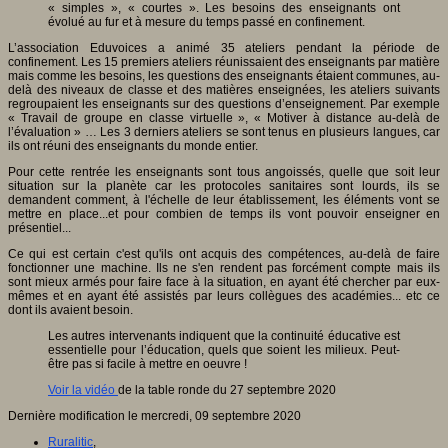
« simples », « courtes ». Les besoins des enseignants ont
évolué au fur et à mesure du temps passé en confinement.
L’association Eduvoices a animé 35 ateliers pendant la période de
confinement. Les 15 premiers ateliers réunissaient des enseignants par matière
mais comme les besoins, les questions des enseignants étaient communes, au-
delà des niveaux de classe et des matières enseignées, les ateliers suivants
regroupaient les enseignants sur des questions d’enseignement. Par exemple
« Travail de groupe en classe virtuelle », « Motiver à distance au-delà de
l’évaluation » … Les 3 derniers ateliers se sont tenus en plusieurs langues, car
ils ont réuni des enseignants du monde entier.
Pour cette rentrée les enseignants sont tous angoissés, quelle que soit leur
situation sur la planète car les protocoles sanitaires sont lourds, ils se
demandent comment, à l'échelle de leur établissement, les éléments vont se
mettre en place...et pour combien de temps ils vont pouvoir enseigner en
présentiel...
Ce qui est certain c'est qu'ils ont acquis des compétences, au-delà de faire
fonctionner une machine. Ils ne s'en rendent pas forcément compte mais ils
sont mieux armés pour faire face à la situation, en ayant été chercher par eux-
mêmes et en ayant été assistés par leurs collègues des académies... etc ce
dont ils avaient besoin.
Les autres intervenants indiquent que la continuité éducative est
essentielle pour l’éducation, quels que soient les milieux. Peut-
être pas si facile à mettre en oeuvre !
Voir la vidéo
de la table ronde du 27 septembre 2020
Dernière modification le mercredi, 09 septembre 2020
Ruralitic
,