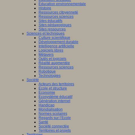
Education environnementale
Histoire
Ressources citoyenneté
Ressources sciences
Sites éducatifs
Sites pédagogiques
Sites ressources
Sciences et techniques
Culture scientifique
Développement durable
Intelligence artificielle
Logiciels libres
Métavers
Outils et logiciels
Réalité augmentée
Ressources sciences
Robotique
Technologies
Société
Acteurs des territoires
Ecole et structure
Economie
Ecosystème éducatif
Génération internet
Handicap
Mondialisation
Normes scolaires
Regards sur l’Ecole
Santé
Société connectée
Territoires et projets
Territoires