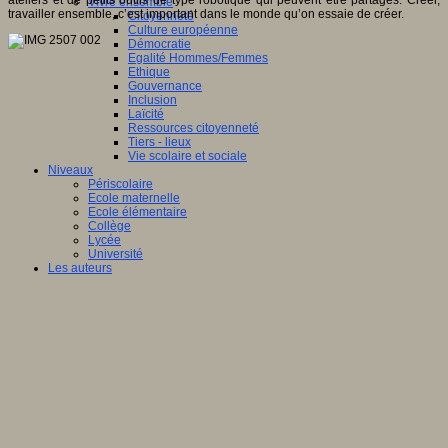
ateliers et de petits outils de type robotique qui peuvent être partagés. Créer,
Vivre ensemble
travailler ensemble, c’est important dans le monde qu’on essaie de créer.
Citoyenneté
Culture européenne
Démocratie
Egalité Hommes/Femmes
Ethique
Gouvernance
Inclusion
Laïcité
Ressources citoyenneté
Tiers - lieux
Vie scolaire et sociale
Niveaux
Périscolaire
Ecole maternelle
Ecole élémentaire
Collège
Lycée
Université
Les auteurs