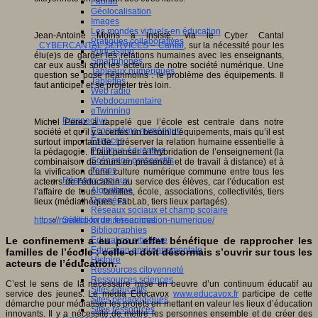
Fablab
Géolocalisation
Images
Les mondes virtuels en éducation
Jean-Antoine Moins a insisté, via le Cyber Cantal
Pratiques collaboratives
CYBERCANTAL SERVICES – Cantal
, sur la nécessité pour les
Podcasting
élu(e)s de garder les relations humaines avec les enseignants,
Smartphones
car eux aussi sont les acteurs de notre société numérique. Une
Tableaux numériques
question se pose néanmoins : le problème des équipements. Il
Tablettes
faut anticiper et se projeter très loin.
Web radio
Webdocumentaire
eTwinning
Prospective
Michel Perez a rappelé que l’école est centrale dans notre
Ecosystème numérique
société et qu’il y a certes un besoin d’équipements, mais qu’il est
Espaces
surtout important de préserver la relation humaine essentielle à
Politique éducative
la pédagogie. Il faut penser à l’hybridation de l’enseignement (la
Scénarios prospectifs
combinaison de cours en présence et de travail à distance) et à
Temps
la vivification d’une culture numérique commune entre tous les
Réseaux sociaux
acteurs de l’éducation au service des élèves, car l’éducation est
Algorithme
l’affaire de tous : familles, école, associations, collectivités, tiers
Données
lieux (médiathèques, FabLab, tiers lieux partagés).
Réseaux sociaux et champ scolaire
https://ruralitic-forum.fr/reanimation-numerique/
Sélection de ressources
Bibliographies
Education artistique
Le confinement a eu pour effet bénéfique de rapprocher les
Education environnementale
familles de l’école : celle-ci doit désormais s’ouvrir sur tous les
Histoire
acteurs de l’éducation.
Ressources citoyenneté
Ressources sciences
C’est le sens de la nécessaire mise en oeuvre d’un continuum éducatif au
Sites éducatifs
service des jeunes. Le média Educavox
www.educavox.fr
participe de cette
Sites pédagogiques
démarche pour médiatiser les projets en mettant en valeur les lieux d’éducation
Sites ressources
innovants. Il y a nécessité de mettre les personnes ensemble et de créer des