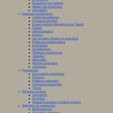
Evolutions des métiers
Métiers du numérique
Orientation
Pratiques numériques
Cartes heuristiques
Classes inversées
Environnement Numérique de Travail
Fablab
Géolocalisation
Images
Les mondes virtuels en éducation
Pratiques collaboratives
Podcasting
Smartphones
Tableaux numériques
Tablettes
Web radio
Webdocumentaire
eTwinning
Prospective
Ecosystème numérique
Espaces
Politique éducative
Scénarios prospectifs
Temps
Réseaux sociaux
Algorithme
Données
Réseaux sociaux et champ scolaire
Sélection de ressources
Bibliographies
Education artistique