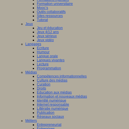
Formation universitaire
Mooc’s
Outils collaboratifs
Sites ressources
Tutorat
Jeux
Jeu et éducation
Jeux 4/12 ans
Jeux sérieux
Jeux vidéo
Langages
Ecriture
Humour
Langue orale
Langues vivantes
Lecture
Programmation
Médias
Compétences informationnelles
Culture des médias
Curation
Droits
Education aux médias
Information et nouveaux médias
Identité numérique
Internet responsable
Littératie numérique
Publication
Réseaux sociaux
Métiers
Entrepreneuriat
Entreprises