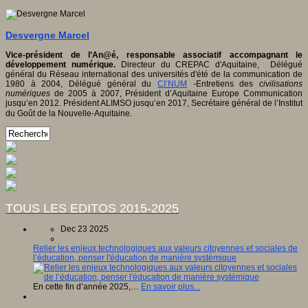
Desvergne Marcel
Vice-président de l’An@é, responsable associatif accompagnant le
développement numérique.
Directeur du CREPAC d'Aquitaine, Délégué
général du Réseau international des universités d'été de la communication de
1980 à 2004, Délégué général du
CI’NUM
-Entretiens des
civilisations
numériques
de 2005 à 2007, Président d’Aquitaine Europe Communication
jusqu’en 2012. Président ALIMSO jusqu’en 2017, Secrétaire général de l’Institut
du Goût de la Nouvelle-Aquitaine.
TOUS LES EDITOS 2015-2025
Dec 23 2025
Relier les enjeux technologiques aux valeurs citoyennes et sociales de
l’éducation, penser l'éducation de manière systémique
En cette fin d’année 2025,…
En savoir plus...