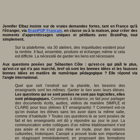
Jennifer Elbaz insiste sur de vraies demandes fortes, tant en France qu’à
l’étranger, via
BrainPOP Français,
en classe ou à la maison, pour créer des
moments d'apprentissages uniques et pétillants avec BrainPop, tout
simplement.
Sur la plateforme, via 30 ateliers, des inquiétudes existent pour
la rentrée. Il faut, ensemble, produire et échanger, même si cela
est difficile. La nécessité de garder les liens est nécessaire.
Aux questions posées par Sébastien Côte : qu'est-ce qui plaît le plus,
qu'est-ce qui n'a pas marché, bref où sont les bonnes idées et les fausses
bonnes idées en matière de numérique pédagogique ? Elle répond via
l’angle international.
Quel que soit l’endroit sur la planète, les besoins des
enseignants sont les mêmes. Garder le lien avec leurs élèves.
Les questions qui se sont posées ne sont pas logicielles, elles
sont pédagogiques.
Comment, à distance, on fait pour partager
des documents écrits, audios, vidéos de manière SIMPLE et
CLAIRE pour tous (élèves ET enseignants) ? Comment est-ce
qu’on évalue les élèves sans les avoir dans la même salle,
comme d’habitude ? Toutes ces questions là se sont posées de
fait et les enseignants ont dû y répondre au jour le jour. La
communication entre collègues d’un même établissement n’est
pas aisée et ne s’est pas mise en route, pour des raisons
culturelles, historiques. Canopé a prouvé toute son importance
en réagissant immédiatement, en proposant des formations