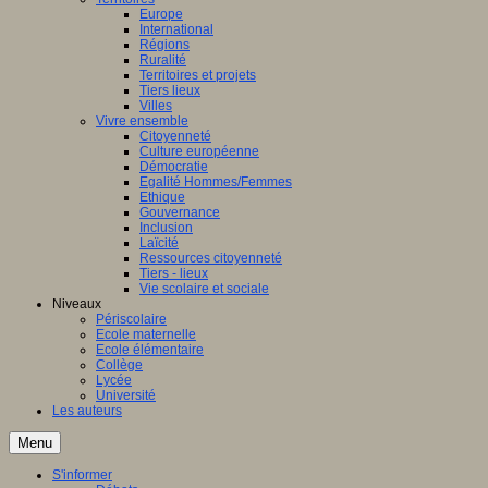
Europe
International
Régions
Ruralité
Territoires et projets
Tiers lieux
Villes
Vivre ensemble
Citoyenneté
Culture européenne
Démocratie
Egalité Hommes/Femmes
Ethique
Gouvernance
Inclusion
Laïcité
Ressources citoyenneté
Tiers - lieux
Vie scolaire et sociale
Niveaux
Périscolaire
Ecole maternelle
Ecole élémentaire
Collège
Lycée
Université
Les auteurs
Menu
S'informer