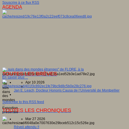
Souscrire à ce flux RSS
AGENDA
"Je suis dans des mondes étranges" de FLORE, à la
TOUTES LES BRÈVES
...
En savoir plus ...
Apr 10 2026
"Je
suis
Jan E. Leach, Docteur Honoris Causa de l’Université de Montpellier
dans
des
mondes
Subscribe to this RSS feed
...
Expostion
TOUTES LES CHRONIQUES
présentée
...
Mar 27 2026
Réveil attendu !!