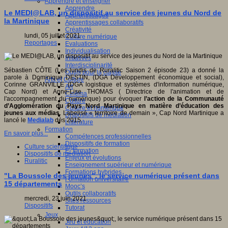
Apprendre et enseigner
Apprendre
Le MEDI@LAB, un dispositif au service des jeunes du Nord de
Apprentissages
la Martinique
Apprentissages collaboratifs
Créativité
lundi, 05 juillet 2021
Culture numérique
Reportages
Evaluations
Individualisation
Initiatives
Interdisciplinarité
Sébastien CÔTE (Les lundis de Ruralitic Saison 2 épisode 23) a donné la
Outils pour la classe
parole à Dominique DESTIN, (DGA Développement économique et social),
Arts et Culture
Corinne GRANVILLE (DGA logistique et systèmes d'information numérique,
Art
Cap Nord) et Anne-Lise THOMAS ( Directrice de l'animation et de
Cinéma
l'accompagnement du numérique) pour évoquer
l’action de la
Communauté
Culture
d’Agglomération du Pays Nord Martinique
en matière d’éducation des
Culture et numérique
jeunes aux médias
. Labelisé « territoire de demain », Cap Nord Martinique a
Dispositifs de médiation
lancé le
Medialab
dès 2015.
Littérature
Formation
En savoir plus...
Compétences professionnelles
Dispositifs de formation
Culture scientifique
E- formation
Dispositifs de médiation
Enjeux et évolutions
Ruralitic
Enseignement supérieur et numérique
Formations hybrides
"La Boussole des jeunes", le service numérique présent dans
Formation universitaire
15 départements
Mooc’s
Outils collaboratifs
mercredi, 23 juin 2021
Sites ressources
Dispositifs
Tutorat
Jeux
Jeu et éducation