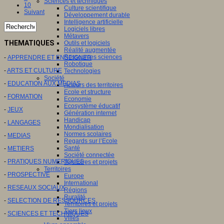
Sciences et techniques
10
Culture scientifique
Suivant
Développement durable
Intelligence artificielle
Logiciels libres
Métavers
THEMATIQUES
Outils et logiciels
Réalité augmentée
Ressources sciences
-
APPRENDRE ET ENSEIGNER
Robotique
-
ARTS ET CULTURE
Technologies
Société
-
EDUCATION AUX MEDIAS
Acteurs des territoires
Ecole et structure
-
FORMATION
Economie
Ecosystème éducatif
-
JEUX
Génération internet
Handicap
-
LANGAGES
Mondialisation
Normes scolaires
-
MEDIAS
Regards sur l’Ecole
Santé
-
METIERS
Société connectée
-
PRATIQUES NUMERIQUES
Territoires et projets
Territoires
-
PROSPECTIVE
Europe
International
-
RESEAUX SOCIAUX
Régions
Ruralité
-
SELECTION DE RESSOURCES
Territoires et projets
Tiers lieux
-
SCIENCES ET TECHNIQUES
Villes