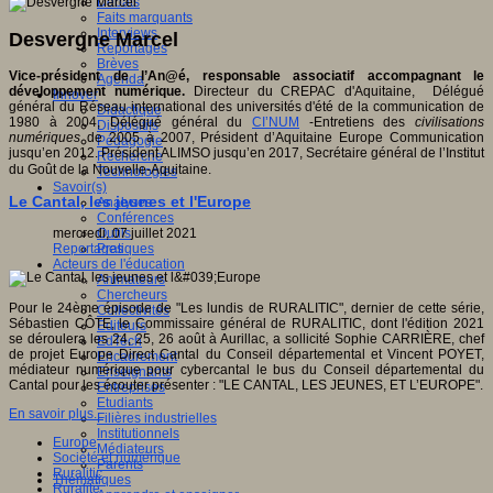
Débats
Faits marquants
Interviews
Desvergne Marcel
Reportages
Brèves
Vice-président de l’An@é, responsable associatif accompagnant le
Agenda
développement numérique.
Directeur du CREPAC d'Aquitaine, Délégué
Innover
général du Réseau international des universités d'été de la communication de
Didactique
1980 à 2004, Délégué général du
CI’NUM
-Entretiens des
civilisations
Dispositifs
numériques
de 2005 à 2007, Président d’Aquitaine Europe Communication
Pédagogie
jusqu’en 2012. Président ALIMSO jusqu’en 2017, Secrétaire général de l’Institut
Recherche
du Goût de la Nouvelle-Aquitaine.
Technologies
Savoir(s)
Le Cantal, les jeunes et l'Europe
Analyses
Conférences
mercredi, 07 juillet 2021
Outils
Reportages
Pratiques
Acteurs de l'éducation
Animateurs
Chercheurs
Pour le 24ème épisode de "Les lundis de RURALITIC", dernier de cette série,
Collectivités
Sébastien CÔTE, le Commissaire général de RURALITIC, dont l'édition 2021
Editeurs
se déroulera les 24, 25, 26 août à Aurillac, a sollicité Sophie CARRIÈRE, chef
EdTech
de projet Europe Direct Cantal du Conseil départemental et Vincent POYET,
Encadrement
médiateur numérique pour cybercantal le bus du Conseil départemental du
Enseignants
Cantal pour les écouter présenter : "LE CANTAL, LES JEUNES, ET L’EUROPE".
Entreprises
Etudiants
En savoir plus...
Filières industrielles
Institutionnels
Europe
Médiateurs
Société et numérique
Parents
Ruralitic
Thématiques
Ruralité