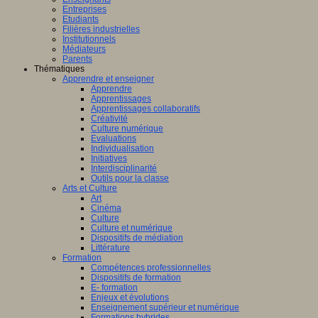
Entreprises
Etudiants
Filières industrielles
Institutionnels
Médiateurs
Parents
Thématiques
Apprendre et enseigner
Apprendre
Apprentissages
Apprentissages collaboratifs
Créativité
Culture numérique
Evaluations
Individualisation
Initiatives
Interdisciplinarité
Outils pour la classe
Arts et Culture
Art
Cinéma
Culture
Culture et numérique
Dispositifs de médiation
Littérature
Formation
Compétences professionnelles
Dispositifs de formation
E- formation
Enjeux et évolutions
Enseignement supérieur et numérique
Formations hybrides