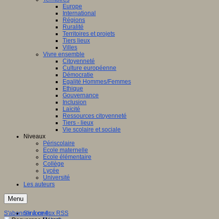
Europe
International
Régions
Ruralité
Territoires et projets
Tiers lieux
Villes
Vivre ensemble
Citoyenneté
Culture européenne
Démocratie
Egalité Hommes/Femmes
Ethique
Gouvernance
Inclusion
Laïcité
Ressources citoyenneté
Tiers - lieux
Vie scolaire et sociale
Niveaux
Périscolaire
Ecole maternelle
Ecole élémentaire
Collège
Lycée
Université
Les auteurs
Menu
S'abonner à ce flux RSS
S'informer