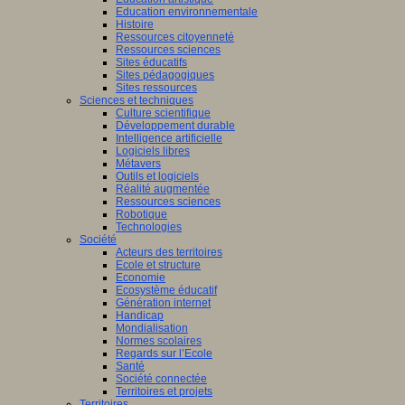
Education environnementale
Histoire
Ressources citoyenneté
Ressources sciences
Sites éducatifs
Sites pédagogiques
Sites ressources
Sciences et techniques
Culture scientifique
Développement durable
Intelligence artificielle
Logiciels libres
Métavers
Outils et logiciels
Réalité augmentée
Ressources sciences
Robotique
Technologies
Société
Acteurs des territoires
Ecole et structure
Economie
Ecosystème éducatif
Génération internet
Handicap
Mondialisation
Normes scolaires
Regards sur l’Ecole
Santé
Société connectée
Territoires et projets
Territoires