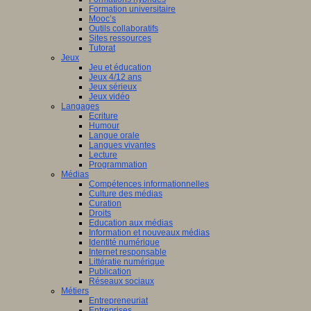
Formation universitaire
Mooc’s
Outils collaboratifs
Sites ressources
Tutorat
Jeux
Jeu et éducation
Jeux 4/12 ans
Jeux sérieux
Jeux vidéo
Langages
Ecriture
Humour
Langue orale
Langues vivantes
Lecture
Programmation
Médias
Compétences informationnelles
Culture des médias
Curation
Droits
Education aux médias
Information et nouveaux médias
Identité numérique
Internet responsable
Littératie numérique
Publication
Réseaux sociaux
Métiers
Entrepreneuriat
Entreprises