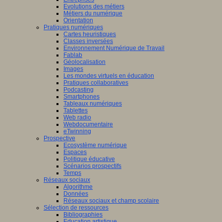
Evolutions des métiers
Métiers du numérique
Orientation
Pratiques numériques
Cartes heuristiques
Classes inversées
Environnement Numérique de Travail
Fablab
Géolocalisation
Images
Les mondes virtuels en éducation
Pratiques collaboratives
Podcasting
Smartphones
Tableaux numériques
Tablettes
Web radio
Webdocumentaire
eTwinning
Prospective
Ecosystème numérique
Espaces
Politique éducative
Scénarios prospectifs
Temps
Réseaux sociaux
Algorithme
Données
Réseaux sociaux et champ scolaire
Sélection de ressources
Bibliographies
Education artistique