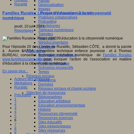
Ruralitic
Fablab
Ruralité
Géolocalisation
Images
Familles Rurales : Projet d'éducation à la citoyenneté
Les mondes virtuels en éducation
Pratiques collaboratives
numérique
Podcasting
Smartphones
jeudi, 10 juin 2021
Tableaux numériques
Reportages
Tablettes
Web radio
Webdocumentaire
eTwinning
Pour l'épisode 20 des Lundis de Ruralitic, Sébastien CÔTE, a donné la parole
Prospective
à Aurore SAADA, conseillère technique enfance jeunesse et à Thomas
Ecosystème numérique
BUREAU, conseiller technique médiation numérique de
Familles Rurales
Espaces
www.famillesrurales.org
pour évoquer l'action de l'association en matière
Politique éducative
d'éducation à la citoyenneté numérique.
Scénarios prospectifs
En savoir plus...
Temps
Réseaux sociaux
Acteurs des territoires
Algorithme
Médiations
Données
Ruralitic
Réseaux sociaux et champ scolaire
Sélection de ressources
Précédent
Bibliographies
1
Education artistique
2
Education environnementale
3
Histoire
4
Ressources citoyenneté
5
Ressources sciences
6
Sites éducatifs
7
Sites pédagogiques
8
Sites ressources
9