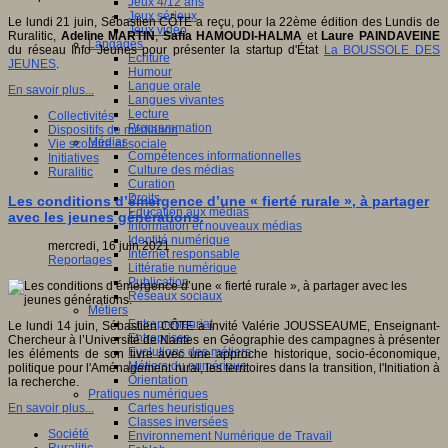
Jeux 4/12 ans
Jeux sérieux
Le lundi 21 juin, Sébastien CÔTE a reçu, pour la 22ème édition des Lundis de
Jeux vidéo
Ruralitic,
Adeline MARTIN
,
Safia HAMOUDI-HALMA
et
Laure PAINDAVEINE
Langages
du réseau Info Jeunes pour présenter la startup d'État
La BOUSSOLE DES
Ecriture
JEUNES
.
Humour
Langue orale
En savoir plus...
Langues vivantes
Lecture
Collectivités
Programmation
Dispositifs de médiation
Médias
Vie scolaire et sociale
Compétences informationnelles
Initiatives
Culture des médias
Ruralitic
Curation
Droits
Les conditions d’émergence d’une « fierté rurale », à partager
Education aux médias
avec les jeunes générations.
Information et nouveaux médias
Identité numérique
mercredi, 16 juin 2021
Internet responsable
Reportages
Littératie numérique
Publication
Réseaux sociaux
Métiers
Entrepreneuriat
Le lundi 14 juin, Sébastien CÔTE a invité Valérie JOUSSEAUME, Enseignant-
Entreprises
Chercheur à l’Université de Nantes en Géographie des campagnes à présenter
Evolutions des métiers
les éléments de son livre avec une approche historique, socio-économique,
Métiers du numérique
politique pour l'Aménagement rural, les territoires dans la transition, l'Initiation à
Orientation
la recherche.
Pratiques numériques
Cartes heuristiques
En savoir plus...
Classes inversées
Société
Environnement Numérique de Travail