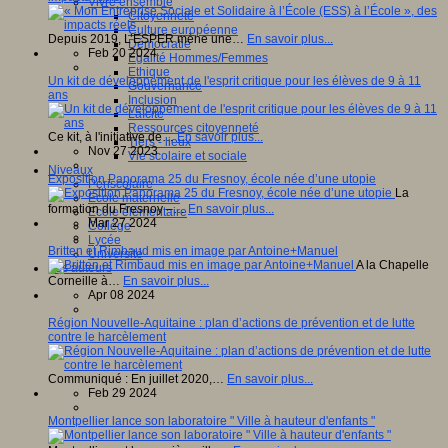
Vivre ensemble
Citoyenneté
Culture européenne
Depuis 2019, L’ESPER mène une…
En savoir plus...
Démocratie
Feb 20 2024
Egalité Hommes/Femmes
Ethique
Un kit de développement de l'esprit critique pour les élèves de 9 à 11
Gouvernance
ans
Inclusion
Laïcité
Ressources citoyenneté
Ce kit, à l'initiative de…
En savoir plus...
Tiers - lieux
Nov 27 2023
Vie scolaire et sociale
Niveaux
Exposition Panorama 25 du Fresnoy, école née d’une utopie
Périscolaire
La
Ecole maternelle
formation du Fresnoy –…
En savoir plus...
Ecole élémentaire
Mar 27 2024
Collège
Lycée
Britten et Rimbaud mis en image par Antoine+Manuel
Université
A la Chapelle
Les auteurs
Corneille à…
En savoir plus...
Apr 08 2024
Région Nouvelle-Aquitaine : plan d’actions de prévention et de lutte
contre le harcèlement
Communiqué : En juillet 2020,…
En savoir plus...
Feb 29 2024
Montpellier lance son laboratoire " Ville à hauteur d'enfants "