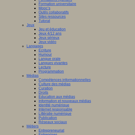
Formation universitaire
Mooc’s
Outils collaboratifs
Sites ressources
Tutorat
Jeux
Jeu et éducation
Jeux 4/12 ans
Jeux sérieux
Jeux vidéo
Langages
Ecriture
Humour
Langue orale
Langues vivantes
Lecture
Programmation
Médias
Compétences informationnelles
Culture des médias
Curation
Droits
Education aux médias
Information et nouveaux médias
Identité numérique
Internet responsable
Littératie numérique
Publication
Réseaux sociaux
Métiers
Entrepreneuriat
Entreprises