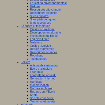
Education environnementale
Histoire
Ressources citoyenneté
Ressources sciences
Sites éducatifs
Sites pédagogiques
Sites ressources
Sciences et techniques
Culture scientifique
Développement durable
Intelligence artificielle
Logiciels libres
Métavers
Outils et logiciels
Réalité augmentée
Ressources sciences
Robotique
Technologies
Société
Acteurs des territoires
Ecole et structure
Economie
Ecosystème éducatif
Génération internet
Handicap
Mondialisation
Normes scolaires
Regards sur l’Ecole
Santé
Société connectée
Territoires et projets
Territoires