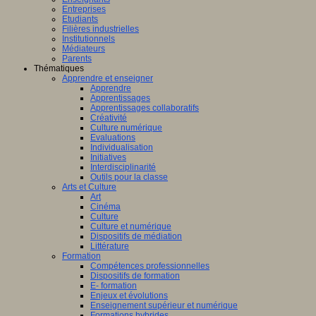
Entreprises
Etudiants
Filières industrielles
Institutionnels
Médiateurs
Parents
Thématiques
Apprendre et enseigner
Apprendre
Apprentissages
Apprentissages collaboratifs
Créativité
Culture numérique
Evaluations
Individualisation
Initiatives
Interdisciplinarité
Outils pour la classe
Arts et Culture
Art
Cinéma
Culture
Culture et numérique
Dispositifs de médiation
Littérature
Formation
Compétences professionnelles
Dispositifs de formation
E- formation
Enjeux et évolutions
Enseignement supérieur et numérique
Formations hybrides