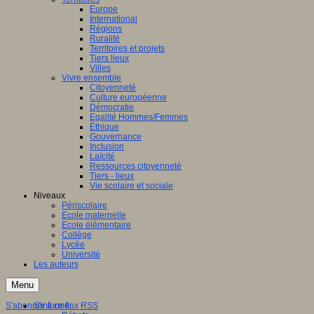
Europe
International
Régions
Ruralité
Territoires et projets
Tiers lieux
Villes
Vivre ensemble
Citoyenneté
Culture européenne
Démocratie
Egalité Hommes/Femmes
Ethique
Gouvernance
Inclusion
Laïcité
Ressources citoyenneté
Tiers - lieux
Vie scolaire et sociale
Niveaux
Périscolaire
Ecole maternelle
Ecole élémentaire
Collège
Lycée
Université
Les auteurs
Menu
S'abonner à ce flux RSS
S'informer