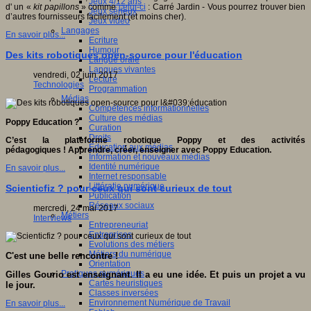
Jeux 4/12 ans
d' un «
kit papillons
» comme
celui-ci
: Carré Jardin - Vous pourrez trouver bien
Jeux sérieux
d’autres fournisseurs facilement (et moins cher).
Jeux vidéo
Langages
En savoir plus...
Ecriture
Humour
Des kits robotiques open-source pour l'éducation
Langue orale
Langues vivantes
vendredi, 02 juin 2017
Lecture
Technologies
Programmation
Médias
Compétences informationnelles
Culture des médias
Poppy Education ?
Curation
Droits
C’est la plateforme robotique Poppy et des activités
Education aux médias
pédagogiques ! Apprendre, créer, enseigner avec Poppy Education.
Information et nouveaux médias
Identité numérique
En savoir plus...
Internet responsable
Littératie numérique
Scienticfiz ? pour ceux qui sont curieux de tout
Publication
Réseaux sociaux
mercredi, 24 mai 2017
Métiers
Interviews
Entrepreneuriat
Entreprises
Evolutions des métiers
Métiers du numérique
C'est une belle rencontre !
Orientation
Pratiques numériques
Gilles Gourio est enseignant. Il a eu une idée. Et puis un projet a vu
Cartes heuristiques
le jour.
Classes inversées
Environnement Numérique de Travail
En savoir plus...