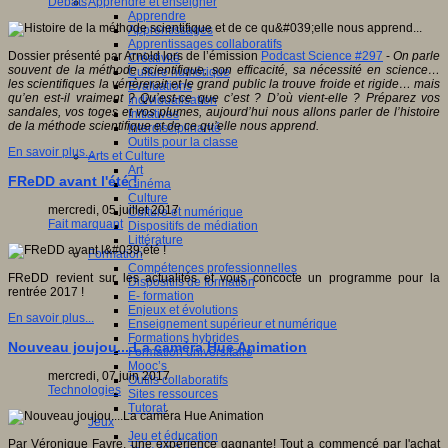
Apprendre et enseigner
Débats
Apprendre
Apprentissages
Apprentissages collaboratifs
Dossier présenté par Arnold lors de l’émission
Podcast Science #297
-
On parle
Créativité
souvent de la méthode scientifique, son efficacité, sa nécessité en science…
Culture numérique
les scientifiques la vénèrerait et le grand public la trouve froide et rigide… mais
Evaluations
qu’en est-il vraiment ? Qu’est-ce que c’est ? D’où vient-elle ? Préparez vos
Individualisation
sandales, vos toges et vos plumes, aujourd’hui nous allons parler de l’histoire
Initiatives
de la méthode scientifique et de ce qu’elle nous apprend.
Interdisciplinarité
Outils pour la classe
En savoir plus...
Arts et Culture
Art
FReDD avant l'été !
Cinéma
Culture
mercredi, 05 juillet 2017
Culture et numérique
Fait marquant
Dispositifs de médiation
Littérature
Formation
Compétences professionnelles
FReDD revient sur les actualités et vous concocte un programme pour la
Dispositifs de formation
rentrée 2017 !
E- formation
Enjeux et évolutions
En savoir plus...
Enseignement supérieur et numérique
Formations hybrides
Nouveau joujou....La caméra Hue Animation
Formation universitaire
Mooc’s
mercredi, 07 juin 2017
Outils collaboratifs
Technologies
Sites ressources
Tutorat
Jeux
Jeu et éducation
Par Véronique Favre, une expérience gagnante! Tout a commencé par l'achat