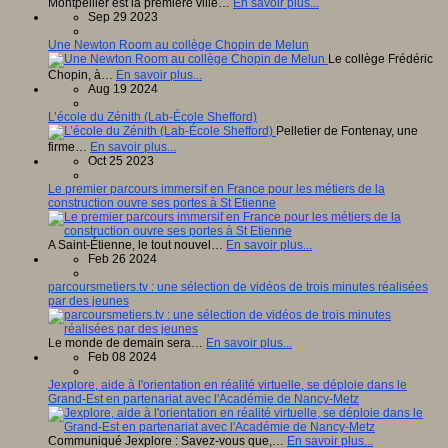
Montpellier est la première ville…
En savoir plus...
Sep 29 2023
Une Newton Room au collège Chopin de Melun
Le collège Frédéric
Chopin, à…
En savoir plus...
Aug 19 2024
L’école du Zénith (Lab-École Shefford)
Pelletier de Fontenay, une
firme…
En savoir plus...
Oct 25 2023
Le premier parcours immersif en France pour les métiers de la
construction ouvre ses portes à St Etienne
A Saint-Étienne, le tout nouvel…
En savoir plus...
Feb 26 2024
parcoursmetiers.tv : une sélection de vidéos de trois minutes réalisées
par des jeunes
Le monde de demain sera…
En savoir plus...
Feb 08 2024
Jexplore, aide à l'orientation en réalité virtuelle, se déploie dans le
Grand-Est en partenariat avec l'Académie de Nancy-Metz
Communiqué Jexplore : Savez-vous que,…
En savoir plus...