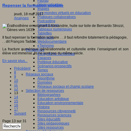
Fablab
Géolocalisation
Repenser la formation scolaire
Images
Les mondes virtuels en éducation
jeudi, 18 mai 2017
Pratiques collaboratives
Analyses
Podcasting
Smartphones
Tableaux numériques
Tablettes
Il faut repenser la formation scolaire . . .il faut refondre totalement la pédagogie,
Web radio
. . dit François Taddéi.
Webdocumentaire
eTwinning
La fracture numérique générationnelle et culturelle entre l’enseignant et son
Prospective
élève est immense. Ils ne sont pas du même siècle.
Ecosystème numérique
Espaces
En savoir plus...
Politique éducative
Scénarios prospectifs
Précédent
Temps
8
Réseaux sociaux
9
Algorithme
10
Données
11
Réseaux sociaux et champ scolaire
12
Sélection de ressources
13
Bibliographies
14
Education artistique
15
Education environnementale
16
Histoire
17
Ressources citoyenneté
Suivant
Ressources sciences
Sites éducatifs
Page 13 sur 31
Sites pédagogiques
Sites ressources