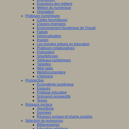
Evolutions des métiers
Métiers du numérique
Orientation
Pratiques numériques
Cartes heuristiques
Classes inversées
Environnement Numérique de Travail
Fablab
Géolocalisation
Images
Les mondes virtuels en éducation
Pratiques collaboratives
Podcasting
Smartphones
Tableaux numériques
Tablettes
Web radio
Webdocumentaire
eTwinning
Prospective
Ecosystème numérique
Espaces
Politique éducative
Scénarios prospectifs
Temps
Réseaux sociaux
Algorithme
Données
Réseaux sociaux et champ scolaire
Sélection de ressources
Bibliographies
Education artistique