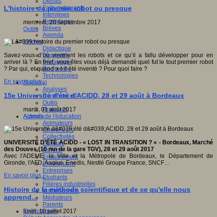
Débats
Faits marquants
L'histoire du premier robot ou presque
Interviews
Reportages
mercredi, 20 septembre 2017
Brèves
Outils
Agenda
Innover
Didactique
Dispositifs
Savez-vous d’où viennent les robots et ce qu’il a fallu développer pour en
Pédagogie
arriver là ? En bref, vous êtes vous déjà demandé quel fut le tout premier robot
Recherche
? Par qui, et quand a-t-il été inventé ? Pour quoi faire ?
Technologies
En savoir plus...
Savoir(s)
Analyses
15e Université d'été d'ACIDD, 28 et 29 août à Bordeaux
Conférences
Outils
Pratiques
mardi, 01 août 2017
Acteurs de l'éducation
Agenda
Animateurs
Chercheurs
Collectivités
UNIVERSITÉ D’ÉTÉ ACIDD -
« LOST IN TRANSITION ? » -
Bordeaux, Marché
Editeurs
des Douves (10 mn de la gare TGV),
28 et 29 août 2017
EdTech
Avec l'ADEME, la Ville et la Métropole de Bordeaux, le Département de
Encadrement
Gironde, l'AFD, Aaqius, Enedis, Nestlé Groupe France, SNCF…
Enseignants
Entreprises
En savoir plus...
Etudiants
Filières industrielles
Histoire de la méthode scientifique et de ce qu'elle nous
Institutionnels
apprend...
Médiateurs
Parents
Thématiques
lundi, 10 juillet 2017