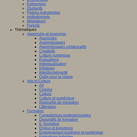
Entreprises
Etudiants
Filières industrielles
Institutionnels
Médiateurs
Parents
Thématiques
Apprendre et enseigner
Apprendre
Apprentissages
Apprentissages collaboratifs
Créativité
Culture numérique
Evaluations
Individualisation
Initiatives
Interdisciplinarité
Outils pour la classe
Arts et Culture
Art
Cinéma
Culture
Culture et numérique
Dispositifs de médiation
Littérature
Formation
Compétences professionnelles
Dispositifs de formation
E- formation
Enjeux et évolutions
Enseignement supérieur et numérique
Formations hybrides