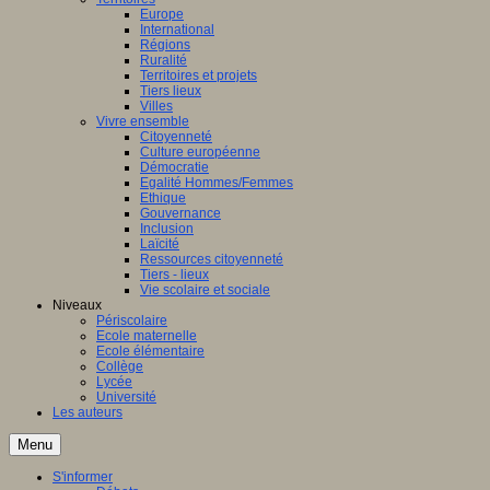
Europe
International
Régions
Ruralité
Territoires et projets
Tiers lieux
Villes
Vivre ensemble
Citoyenneté
Culture européenne
Démocratie
Egalité Hommes/Femmes
Ethique
Gouvernance
Inclusion
Laïcité
Ressources citoyenneté
Tiers - lieux
Vie scolaire et sociale
Niveaux
Périscolaire
Ecole maternelle
Ecole élémentaire
Collège
Lycée
Université
Les auteurs
Menu
S'informer