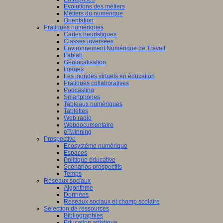
Evolutions des métiers
Métiers du numérique
Orientation
Pratiques numériques
Cartes heuristiques
Classes inversées
Environnement Numérique de Travail
Fablab
Géolocalisation
Images
Les mondes virtuels en éducation
Pratiques collaboratives
Podcasting
Smartphones
Tableaux numériques
Tablettes
Web radio
Webdocumentaire
eTwinning
Prospective
Ecosystème numérique
Espaces
Politique éducative
Scénarios prospectifs
Temps
Réseaux sociaux
Algorithme
Données
Réseaux sociaux et champ scolaire
Sélection de ressources
Bibliographies
Education artistique