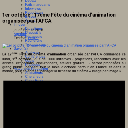
Débats
Faits marquants
Interviews
Reportages
1er octobre : 17ème Fête du cinéma d’animation
Brèves
organisée par l’AFCA
Agenda
Innover
Didactique
jeudi, Sep 13 2018
Dispositifs
Agenda
Pédagogie
Écrit par
An@é
Recherche
Technologies
Savoir(s)
Analyses
ème
La 17
Fête du cinéma d’animation
organisée par l’AFCA commence ce
Conférences
er
lundi,
1
octobre
. Plus de 1000 initiatives - projections, rencontres avec les
Outils
artistes, expositions, ciné-concerts, ateliers gratuits… - seront proposées au
Pratiques
grand public, pendant tout le mois d’octobre partout en France et dans le
Acteurs de l'éducation
monde, pour célébrer et partager la richesse du cinéma « image par image ».
Animateurs
Chercheurs
Collectivités
Editeurs
EdTech
Encadrement
Enseignants
Entreprises
Etudiants
Filières industrielles
Institutionnels
Médiateurs
Parents
Thématiques