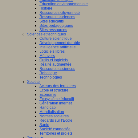
Education environnementale
Histoire
Ressources citoyenneté
Ressources sciences
Sites éducatifs
Sites pédagogiques
Sites ressources
Sciences et techniques
Culture scientifique
Développement durable
Intelligence artificielle
Logiciels libres
Métavers
Outils et logiciels
Réalité augmentée
Ressources sciences
Robotique
Technologies
Société
Acteurs des territoires
Ecole et structure
Economie
Ecosystème éducatif
Génération internet
Handicap
Mondialisation
Normes scolaires
Regards sur l’Ecole
Santé
Société connectée
Territoires et projets
Territoires