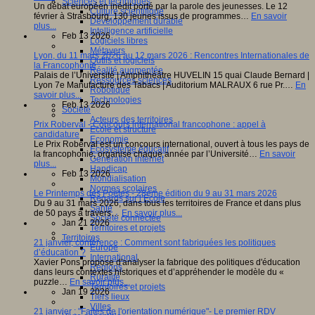
Sciences et techniques
Un débat européen inédit porté par la parole des jeunesses. Le 12
Culture scientifique
février à Strasbourg, 130 jeunes issus de programmes…
En savoir
Développement durable
plus...
Intelligence artificielle
Feb 13 2026
Logiciels libres
Métavers
Lyon, du 11 mars 2026 au 12 mars 2026 : Rencontres Internationales de
Outils et logiciels
la Francophonie
Réalité augmentée
Palais de l’Université | Amphithéâtre HUVELIN 15 quai Claude Bernard |
Ressources sciences
Lyon 7e Manufacture des Tabacs | Auditorium MALRAUX 6 rue Pr.…
En
Robotique
savoir plus...
Technologies
Feb 13 2026
Société
Acteurs des territoires
Prix Roberval - Concours international francophone : appel à
Ecole et structure
candidature
Economie
Le Prix Roberval est un concours international, ouvert à tous les pays de
Ecosystème éducatif
la francophonie, organisé chaque année par l’Université…
En savoir
Génération internet
plus...
Handicap
Feb 13 2026
Mondialisation
Normes scolaires
Le Printemps des Poètes - 28ème édition du 9 au 31 mars 2026
Regards sur l’Ecole
Du 9 au 31 mars 2026, dans tous les territoires de France et dans plus
Santé
de 50 pays à travers…
En savoir plus...
Société connectée
Jan 21 2026
Territoires et projets
Territoires
21 janvier, conférence : Comment sont fabriquées les politiques
Europe
d’éducation ?
International
Xavier Pons propose d'analyser la fabrique des politiques d'éducation
Régions
dans leurs contextes historiques et d’appréhender le modèle du «
Ruralité
puzzle…
En savoir plus...
Territoires et projets
Jan 19 2026
Tiers lieux
Villes
21 janvier : "Faites de l'orientation numérique"- Le premier RDV