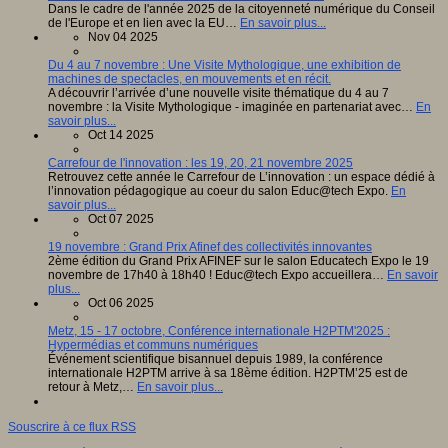
Dans le cadre de l'année 2025 de la citoyenneté numérique du Conseil
de l'Europe et en lien avec la EU…
En savoir plus...
Nov 04 2025
Du 4 au 7 novembre : Une Visite Mythologique, une exhibition de
machines de spectacles, en mouvements et en récit.
A découvrir l’arrivée d’une nouvelle visite thématique du 4 au 7
novembre : la Visite Mythologique - imaginée en partenariat avec…
En
savoir plus...
Oct 14 2025
Carrefour de l'innovation : les 19, 20, 21 novembre 2025
Retrouvez cette année le Carrefour de L’innovation : un espace dédié à
l’innovation pédagogique au coeur du salon Educ@tech Expo.
En
savoir plus...
Oct 07 2025
19 novembre : Grand Prix Afinef des collectivités innovantes
2ème édition du Grand Prix AFINEF sur le salon Educatech Expo le 19
novembre de 17h40 à 18h40 ! Educ@tech Expo accueillera…
En savoir
plus...
Oct 06 2025
Metz, 15 - 17 octobre, Conférence internationale H2PTM'2025 :
Hypermédias et communs numériques
Événement scientifique bisannuel depuis 1989, la conférence
internationale H2PTM arrive à sa 18ème édition. H2PTM’25 est de
retour à Metz,…
En savoir plus...
Souscrire à ce flux RSS