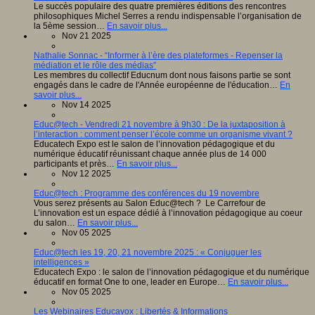
Le succès populaire des quatre premières éditions des rencontres
philosophiques Michel Serres a rendu indispensable l’organisation de
la 5ème session…
En savoir plus...
Nov 21 2025
Nathalie Sonnac - “Informer à l’ère des plateformes - Repenser la
médiation et le rôle des médias”
Les membres du collectif Educnum dont nous faisons partie se sont
engagés dans le cadre de l'Année européenne de l'éducation…
En
savoir plus...
Nov 14 2025
Educ@tech - Vendredi 21 novembre à 9h30 : De la juxtaposition à
l’interaction : comment penser l’école comme un organisme vivant ?
Educatech Expo est le salon de l’innovation pédagogique et du
numérique éducatif réunissant chaque année plus de 14 000
participants et près…
En savoir plus...
Nov 12 2025
Educ@tech : Programme des conférences du 19 novembre
Vous serez présents au Salon Educ@tech ? Le Carrefour de
L’innovation est un espace dédié à l’innovation pédagogique au coeur
du salon…
En savoir plus...
Nov 05 2025
Educ@tech les 19, 20, 21 novembre 2025 : « Conjuguer les
intelligences »
Educatech Expo : le salon de l’innovation pédagogique et du numérique
éducatif en format One to one, leader en Europe…
En savoir plus...
Nov 05 2025
Les Webinaires Educavox : Libertés & Informations