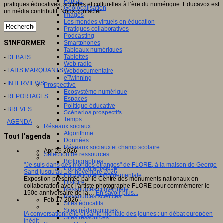
Fablab
pratiques éducatives, sociales et culturelles à l’ère du numérique. Educavox est
Géolocalisation
un média contributif. Nous contacter.
Images
Les mondes virtuels en éducation
Pratiques collaboratives
Podcasting
S'INFORMER
Smartphones
Tableaux numériques
Tablettes
-
DEBATS
Web radio
-
FAITS MARQUANTS
Webdocumentaire
eTwinning
-
INTERVIEWS
Prospective
Ecosystème numérique
-
REPORTAGES
Espaces
Politique éducative
-
BREVES
Scénarios prospectifs
Temps
-
AGENDA
Réseaux sociaux
Algorithme
Tout l'agenda
Données
Réseaux sociaux et champ scolaire
Apr 26 2026
Sélection de ressources
Bibliographies
"Je suis dans des mondes étranges" de FLORE, à la maison de George
Education artistique
Sand jusqu'au 1er novembre 2026
Education environnementale
Expostion présentée par le Centre des monuments nationaux en
Histoire
collaboration avec l'artiste photographe FLORE pour commémorer le
Ressources citoyenneté
150e anniversaire de la…
En savoir plus...
Ressources sciences
Feb 17 2026
Sites éducatifs
Sites pédagogiques
IA conversationnelle et santé mentale des jeunes : un débat européen
Sites ressources
inédit