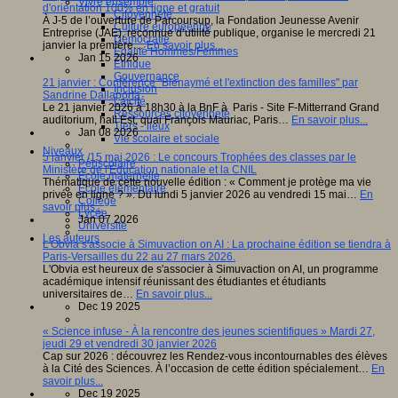
Vivre ensemble
d'orientation 100% en ligne et gratuit
Citoyenneté
À J-5 de l’ouverture de Parcoursup, la Fondation Jeunesse Avenir
Culture européenne
Entreprise (JAE), reconnue d’utilité publique, organise le mercredi 21
Démocratie
janvier la première…
En savoir plus...
Egalité Hommes/Femmes
Jan 15 2026
Ethique
Gouvernance
21 janvier : Conférence "Bienaymé et l'extinction des familles" par
Inclusion
Sandrine Dallaporta
Laïcité
Le 21 janvier 2026 à 18h30 à la BnF à Paris - Site F-Mitterrand Grand
Ressources citoyenneté
auditorium, hall Est, quai François Mauriac, Paris…
En savoir plus...
Tiers - lieux
Jan 08 2026
Vie scolaire et sociale
Niveaux
5 janvier /15 mai 2026 : Le concours Trophées des classes par le
Périscolaire
Ministère de l'Éducation nationale et la CNIL
Ecole maternelle
Thématique de cette nouvelle édition : « Comment je protège ma vie
Ecole élémentaire
privée en ligne ? ». Du lundi 5 janvier 2026 au vendredi 15 mai…
En
Collège
savoir plus...
Lycée
Jan 07 2026
Université
Les auteurs
L'Obvia s'associe à Simuvaction on AI : La prochaine édition se tiendra à
Paris-Versailles du 22 au 27 mars 2026.
L'Obvia est heureux de s'associer à Simuvaction on AI, un programme
académique intensif réunissant des étudiantes et étudiants
universitaires de…
En savoir plus...
Dec 19 2025
« Science infuse - À la rencontre des jeunes scientifiques » Mardi 27,
jeudi 29 et vendredi 30 janvier 2026
Cap sur 2026 : découvrez les Rendez-vous incontournables des élèves
à la Cité des Sciences. À l’occasion de cette édition spécialement…
En
savoir plus...
Dec 19 2025