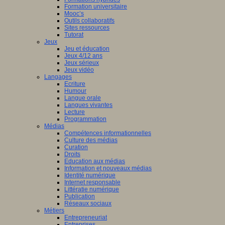
Formation universitaire
Mooc’s
Outils collaboratifs
Sites ressources
Tutorat
Jeux
Jeu et éducation
Jeux 4/12 ans
Jeux sérieux
Jeux vidéo
Langages
Ecriture
Humour
Langue orale
Langues vivantes
Lecture
Programmation
Médias
Compétences informationnelles
Culture des médias
Curation
Droits
Education aux médias
Information et nouveaux médias
Identité numérique
Internet responsable
Littératie numérique
Publication
Réseaux sociaux
Métiers
Entrepreneuriat
Entreprises