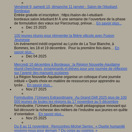
Vendredi 9, samedi 10, dimanche 11 janvier - Salon de l'étudiant,
Bordeaux
Entrée gratuite et inscription : https://salon-de-l-etudiant-
bordeaux.salon.letudiant.fr/ À une semaine de l’ouverture de la phase
de formulation des vœux sur Parcoursup, prévue…
En savoir plus...
Dec 15 2025
100 jeunes réunis pour réinventer la filière viticole avec Fusion
Jeunesse
Un événement inédit organisé au Lycée de La Tour Blanche, à
Bommes, les 18 et 19 décembre. Pour la première fois dans…
En
savoir plus...
Dec 04 2025
Mercredi 10 décembre à Bordeaux : la Région Nouvelle-Aquitaine
réunit chercheurs, enseignants et élèves pour une journée de réflexion
sur l’avenir des manuels scolaires
La Région Nouvelle-Aquitaine organise un colloque d’une journée
intitulé « Quels choix en matière de ressources pour apprendre au
lycée…
En savoir plus...
Nov 27 2025
Forindustrie, l’Univers Extraordinaire : Au Grand Défi 2025 plus de 100
000 jeunes de toutes les régions du 17 novembre au 5 décembre
Forindustrie, l’Univers Extraordinaire, l’outil pédagogique innovant qui
fait découvrir la richesse des métiers de l’industrie aux jeunes en quête
d’orientation…
En savoir plus...
Nov 25 2025
Du 8 au 11 novembre : Rencontres Michel Serres : « Quelle humanité
voulons-nous pour demain ? Du corps au cosmos. »