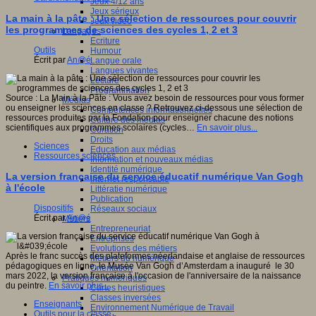
Jeux 4/12 ans
Jeux sérieux
La main à la pâte : Une sélection de ressources pour couvrir
Jeux vidéo
les programmes de sciences des cycles 1, 2 et 3
Langages
Ecriture
Outils
Humour
Écrit par
An@é
Langue orale
Langues vivantes
Lecture
Programmation
Source : La Main à la Pâte : Vous avez besoin de ressources pour vous former
Médias
ou enseigner les sciences en classe ? Retrouvez ci-dessous une sélection de
Compétences informationnelles
ressources produites par la Fondation pour enseigner chacune des notions
Culture des médias
scientifiques aux programmes scolaires (cycles…
En savoir plus...
Curation
Droits
Sciences
Education aux médias
Ressources sciences
Information et nouveaux médias
Identité numérique
La version française du service éducatif numérique Van Gogh
Internet responsable
à l'école
Littératie numérique
Publication
Dispositifs
Réseaux sociaux
Écrit par
An@é
Métiers
Entrepreneuriat
Entreprises
Evolutions des métiers
Après le franc succès des plateformes néerlandaise et anglaise de ressources
Métiers du numérique
pédagogiques en ligne, le Musée Van Gogh d’Amsterdam a inauguré le 30
Orientation
mars 2022, la version française à l'occasion de l'anniversaire de la naissance
Pratiques numériques
du peintre.
En savoir plus...
Cartes heuristiques
Classes inversées
Enseignants
Environnement Numérique de Travail
Outils pour la classe