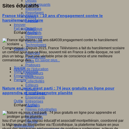
Débats
Faits marquants
Sites éducatifs
Interviews
Reportages
France télévisions : 10 ans d'engagement contre le
Brèves
harcèlement scolaire
Agenda
Innover
Fait marquant
Didactique
Écrit par
An@é
Dispositifs
Pédagogie
Recherche
Technologies
Communiqué : Depuis 2015, France Télévisions a fait du harcèlement scolaire
Savoir(s)
un combat pour que ce fléau, souvent nié en France à cette époque, ne soit
Analyses
plus un tabou. Pour une véritable prise de conscience et une meilleure
Conférences
connaissance des…
En savoir plus...
Outils
Pratiques
Société
Acteurs de l'éducation
Vivre ensemble
Animateurs
Enseignants
Chercheurs
Parents
Collectivités
Editeurs
Nature en jeux, c’est parti : 74 jeux gratuits en ligne pour
EdTech
apprendre et protéger notre planète
Encadrement
Enseignants
Outils
Entreprises
Écrit par
An@é
Etudiants
Filières industrielles
Institutionnels
Médiateurs
Issu d’un projet du réseau éducatif et associatif montpelliérain, coordonné par
Parents
la Métropole de Montpellier via l'Écolothèque, la plateforme Nature en jeux
Thématiques
réunit des ressources pédagogiques de nombreux partenaires, acteurs de