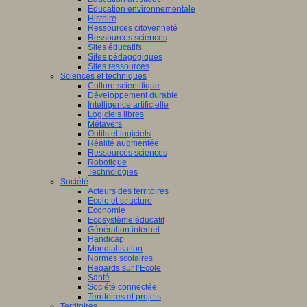
Education environnementale
Histoire
Ressources citoyenneté
Ressources sciences
Sites éducatifs
Sites pédagogiques
Sites ressources
Sciences et techniques
Culture scientifique
Développement durable
Intelligence artificielle
Logiciels libres
Métavers
Outils et logiciels
Réalité augmentée
Ressources sciences
Robotique
Technologies
Société
Acteurs des territoires
Ecole et structure
Economie
Ecosystème éducatif
Génération internet
Handicap
Mondialisation
Normes scolaires
Regards sur l’Ecole
Santé
Société connectée
Territoires et projets
Territoires