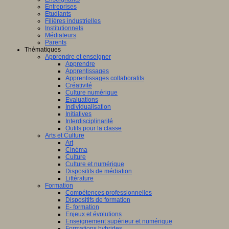
Entreprises
Etudiants
Filières industrielles
Institutionnels
Médiateurs
Parents
Thématiques
Apprendre et enseigner
Apprendre
Apprentissages
Apprentissages collaboratifs
Créativité
Culture numérique
Evaluations
Individualisation
Initiatives
Interdisciplinarité
Outils pour la classe
Arts et Culture
Art
Cinéma
Culture
Culture et numérique
Dispositifs de médiation
Littérature
Formation
Compétences professionnelles
Dispositifs de formation
E- formation
Enjeux et évolutions
Enseignement supérieur et numérique
Formations hybrides