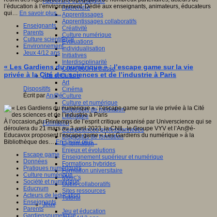
Apprendre et enseigner
l’éducation à l’environnement. Dédié aux enseignants, animateurs, éducateurs
Apprendre
qui…
En savoir plus...
Apprentissages
Apprentissages collaboratifs
Enseignants
Créativité
Parents
Culture numérique
Culture scientifique
Evaluations
Environnement
Individualisation
Jeux 4/12 ans
Initiatives
Interdisciplinarité
« Les Gardiens du numérique » : l’escape game sur la vie
Outils pour la classe
privée à la Cité des sciences et de l’industrie à Paris
Arts et Culture
Art
Dispositifs
Cinéma
Écrit par
An@é
Culture
Culture et numérique
Dispositifs de médiation
Littérature
À l’occasion du Printemps de l’esprit critique organisé par Universcience qui se
Formation
déroulera du 21 mars au 3 avril 2023, la CNIL, le Groupe VYV et l’An@é-
Compétences professionnelles
Educavox proposent l’escape game « Les Gardiens du numérique » à la
Dispositifs de formation
Bibliothèque des…
En savoir plus...
E- formation
Enjeux et évolutions
Escape game
Enseignement supérieur et numérique
Données
Formations hybrides
Pratiques numériques
Formation universitaire
Culture numérique
Mooc’s
Société et numérique
Outils collaboratifs
Educnum
Sites ressources
Acteurs de leducation
Tutorat
Enseignants
Jeux
Parents
Jeu et éducation
Gardiensnumerique