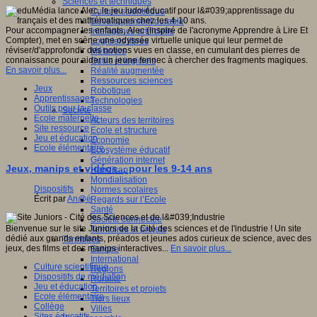
Sciences et techniques
Culture scientifique
Développement durable
Pour accompagner les enfants, Alec (inspiré de l'acronyme Apprendre à Lire Et
Intelligence artificielle
Compter), met en scène une odyssée virtuelle unique qui leur permet de
Logiciels libres
réviser/d'approfondir des notions vues en classe, en cumulant des pierres de
Métavers
connaissance pour aider un jeune fennec à chercher des fragments magiques.
Outils et logiciels
En savoir plus...
Réalité augmentée
Ressources sciences
Jeux
Robotique
Apprentissages
Technologies
Outils pour la classe
Société
Ecole maternelle
Acteurs des territoires
Site ressource
Ecole et structure
Jeu et éducation
Economie
Ecole élémentaire
Ecosystème éducatif
Génération internet
Jeux, manips et vidéos... pour les 9-14 ans
Handicap
Mondialisation
Dispositifs
Normes scolaires
Écrit par
An@é
Regards sur l’Ecole
Santé
Société connectée
Bienvenue sur le site Juniors de la Cité des sciences et de l'industrie ! Un site
Territoires et projets
dédié aux grands enfants, préados et jeunes ados curieux de science, avec des
Territoires
jeux, des films et des manips interactives...
En savoir plus...
Europe
International
Culture scientifique
Régions
Dispositifs de médiation
Ruralité
Jeu et éducation
Territoires et projets
Ecole élémentaire
Tiers lieux
Collège
Villes
Sites éducatifs