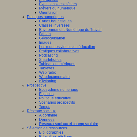
Evolutions des métiers
Métiers du numérique
Orientation
Pratiques numériques
Cartes heuristiques
Classes inversées
Environnement Numérique de Travail
Fablab
Géolocalisation
Images
Les mondes virtuels en éducation
Pratiques collaboratives
Podcasting
Smartphones
Tableaux numériques
Tablettes
Web radio
Webdocumentaire
eTwinning
Prospective
Ecosystème numérique
Espaces
Politique éducative
Scénarios prospectifs
Temps
Réseaux sociaux
Algorithme
Données
Réseaux sociaux et champ scolaire
Sélection de ressources
Bibliographies
Education artistique