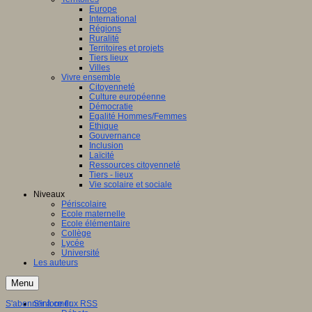
Europe
International
Régions
Ruralité
Territoires et projets
Tiers lieux
Villes
Vivre ensemble
Citoyenneté
Culture européenne
Démocratie
Egalité Hommes/Femmes
Ethique
Gouvernance
Inclusion
Laïcité
Ressources citoyenneté
Tiers - lieux
Vie scolaire et sociale
Niveaux
Périscolaire
Ecole maternelle
Ecole élémentaire
Collège
Lycée
Université
Les auteurs
Menu
S'abonner à ce flux RSS
S'informer