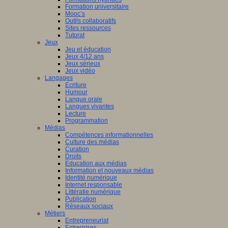
Formation universitaire
Mooc’s
Outils collaboratifs
Sites ressources
Tutorat
Jeux
Jeu et éducation
Jeux 4/12 ans
Jeux sérieux
Jeux vidéo
Langages
Ecriture
Humour
Langue orale
Langues vivantes
Lecture
Programmation
Médias
Compétences informationnelles
Culture des médias
Curation
Droits
Education aux médias
Information et nouveaux médias
Identité numérique
Internet responsable
Littératie numérique
Publication
Réseaux sociaux
Métiers
Entrepreneuriat
Entreprises