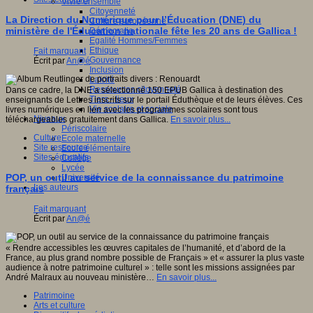
Vivre ensemble
Citoyenneté
La Direction du Numérique pour l’Éducation (DNE) du
Culture européenne
ministère de l'Éducation nationale fête les 20 ans de Gallica !
Démocratie
Egalité Hommes/Femmes
Ethique
Fait marquant
Gouvernance
Écrit par
An@é
Inclusion
Laïcité
Ressources citoyenneté
Dans ce cadre, la DNE a sélectionné 150 EPUB Gallica à destination des
Tiers - lieux
enseignants de Lettres inscrits sur le portail Éduthèque et de leurs élèves. Ces
Vie scolaire et sociale
livres numériques en lien avec les programmes scolaires sont tous
Niveaux
téléchargeables gratuitement dans Gallica.
En savoir plus...
Périscolaire
Culture
Ecole maternelle
Site ressource
Ecole élémentaire
Sites éducatifs
Collège
Lycée
POP, un outil au service de la connaissance du patrimoine
Université
Les auteurs
français
Fait marquant
Écrit par
An@é
« Rendre accessibles les œuvres capitales de l’humanité, et d’abord de la
France, au plus grand nombre possible de Français » et « assurer la plus vaste
audience à notre patrimoine culturel » : telle sont les missions assignées par
André Malraux au nouveau ministère…
En savoir plus...
Patrimoine
Arts et culture