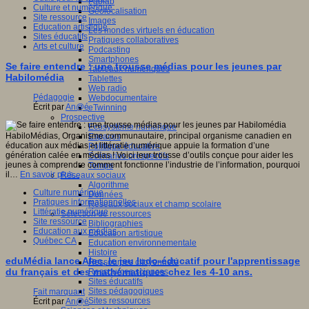
Fablab
Culture et numérique
Géolocalisation
Site ressource
Images
Education artistique
Les mondes virtuels en éducation
Sites éducatifs
Pratiques collaboratives
Arts et culture
Podcasting
Smartphones
Se faire entendre : une trousse médias pour les jeunes par
Tableaux numériques
Habilomédia
Tablettes
Web radio
Pédagogie
Webdocumentaire
Écrit par
An@é
eTwinning
Prospective
Ecosystème numérique
HabiloMédias, Organisme communautaire, principal organisme canadien en
Espaces
éducation aux médias et littératie numérique appuie la formation d’une
Politique éducative
génération calée en médias ! Voici leur trousse d’outils conçue pour aider les
Scénarios prospectifs
jeunes à comprendre comment fonctionne l’industrie de l’information, pourquoi
Temps
il…
En savoir plus...
Réseaux sociaux
Algorithme
Culture numérique
Données
Pratiques informationnelles
Réseaux sociaux et champ scolaire
Littératie numérique
Sélection de ressources
Site ressource
Bibliographies
Education aux médias
Education artistique
Québec CA
Education environnementale
Histoire
eduMédia lance Alec, le jeu ludo-éducatif pour l'apprentissage
Ressources citoyenneté
du français et des mathématiques chez les 4-10 ans.
Ressources sciences
Sites éducatifs
Sites pédagogiques
Fait marquant
Sites ressources
Écrit par
An@é