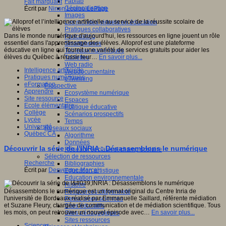
Fablab
Fait marquant
Géolocalisation
Écrit par
Ninon Louise LePage
Images
Les mondes virtuels en éducation
Pratiques collaboratives
Dans le monde numérique d'aujourd'hui, les ressources en ligne jouent un rôle
Podcasting
essentiel dans l'apprentissage des élèves. Alloprof est une plateforme
Smartphones
éducative en ligne qui fournit une variété de services gratuits pour aider les
Tableaux numériques
élèves du Québec à réussir leur…
En savoir plus...
Tablettes
Web radio
Intelligence artificielle
Webdocumentaire
Pratiques numériques
eTwinning
eFormation
Prospective
Apprendre
Ecosystème numérique
Site ressource
Espaces
Ecole élémentaire
Politique éducative
Collège
Scénarios prospectifs
Lycée
Temps
Université
Réseaux sociaux
Québec CA
Algorithme
Données
Découvrir la série de l'INRIA : Désassemblons le numérique
Réseaux sociaux et champ scolaire
Sélection de ressources
Recherche
Bibliographies
Écrit par
Desvergne Marcel
Education artistique
Education environnementale
Histoire
Désassemblons le numérique est un format original du Centre Inria de
Ressources citoyenneté
l'université de Bordeaux réalisé par Emmanuelle Saillard, référente médiation
Ressources sciences
et Suzane Fleury, chargée de communication et de médiation scientifique. Tous
Sites éducatifs
les mois, on peut retrouver un nouvel épisode avec…
En savoir plus...
Sites pédagogiques
Sites ressources
Sciences