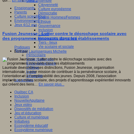
qui…
En savoir plus...
Vivre ensemble
Citoyenneté
Enseignants
Culture européenne
Parents
Démocratie
Culture scientifique
Egalité Hommes/Femmes
Environnement
Ethique
Jeux 4/12 ans
Gouvernance
Inclusion
Fusion Jeunesse : Lutter contre le décrochage scolaire avec
Laïcité
des programmes innovants dans les établissements
Ressources citoyenneté
Tiers - lieux
Vie scolaire et sociale
Pratiques
Niveaux
Écrit par
Laurissergues Michelle
Périscolaire
Ecole maternelle
Ecole élémentaire
Lauréate de nombreuses distinctions, Fusion Jeunesse, organisation
Collège
internationale, a pour mission de contribuer à la persévérance scolaire, à
Lycée
l’orientation et à l’employabilité des jeunes. Depuis 2008, l'association
Université
implante, en milieu scolaire, des projets d’apprentissage expérientiel innovants
Les auteurs
qui créent des liens…
En savoir plus...
Québec CA
Inclusion
NouvelleAquitaine
Jeux vidéo
Dispositifs de médiation
Jeu et éducation
Culture et numérique
Initiatives
Ecosystème éducatif
Ecosystème numérique