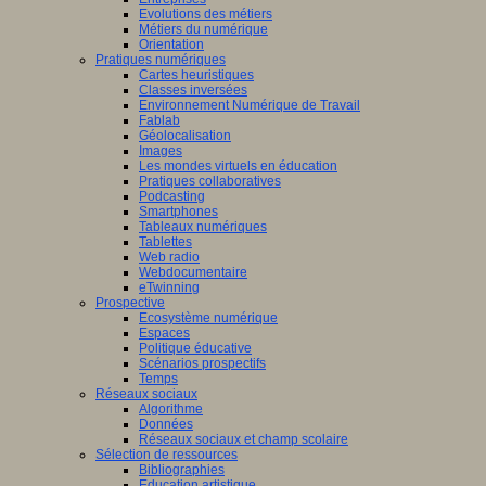
Evolutions des métiers
Métiers du numérique
Orientation
Pratiques numériques
Cartes heuristiques
Classes inversées
Environnement Numérique de Travail
Fablab
Géolocalisation
Images
Les mondes virtuels en éducation
Pratiques collaboratives
Podcasting
Smartphones
Tableaux numériques
Tablettes
Web radio
Webdocumentaire
eTwinning
Prospective
Ecosystème numérique
Espaces
Politique éducative
Scénarios prospectifs
Temps
Réseaux sociaux
Algorithme
Données
Réseaux sociaux et champ scolaire
Sélection de ressources
Bibliographies
Education artistique