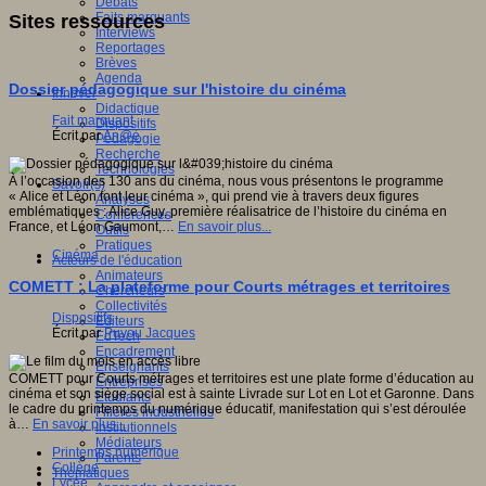
Débats
Faits marquants
Sites ressources
Interviews
Reportages
Brèves
Agenda
Dossier pédagogique sur l'histoire du cinéma
Innover
Didactique
Fait marquant
Dispositifs
Écrit par
An@é
Pédagogie
Recherche
Technologies
À l’occasion des 130 ans du cinéma, nous vous présentons le programme
Savoir(s)
« Alice et Léon font leur cinéma », qui prend vie à travers deux figures
Analyses
emblématiques : Alice Guy, première réalisatrice de l’histoire du cinéma en
Conférences
France, et Léon Gaumont,…
En savoir plus...
Outils
Pratiques
Cinéma
Acteurs de l'éducation
Animateurs
COMETT : La plateforme pour Courts métrages et territoires
Chercheurs
Collectivités
Dispositifs
Editeurs
Écrit par
Puyou Jacques
EdTech
Encadrement
Enseignants
COMETT pour Courts métrages et territoires est une plate forme d’éducation au
Entreprises
cinéma et son siège social est à sainte Livrade sur Lot en Lot et Garonne. Dans
Etudiants
le cadre du printemps du numérique éducatif, manifestation qui s’est déroulée
Filières industrielles
à…
En savoir plus...
Institutionnels
Médiateurs
Printemps numérique
Parents
Collège
Thématiques
Lycée