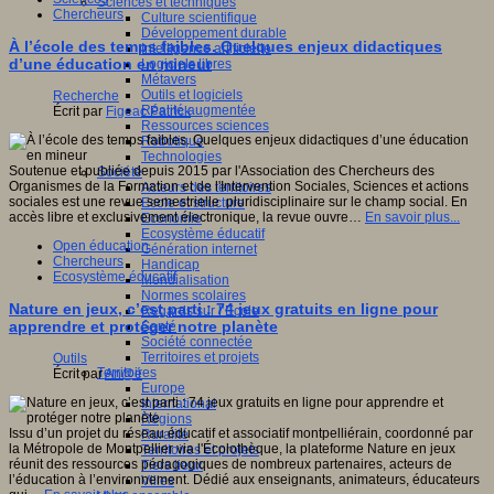
Sciences et techniques
Chercheurs
Culture scientifique
Développement durable
À l’école des temps faibles. Quelques enjeux didactiques
Intelligence artificielle
d’une éducation en mineur
Logiciels libres
Métavers
Outils et logiciels
Recherche
Réalité augmentée
Écrit par
Figeac Patrick
Ressources sciences
Robotique
Technologies
Soutenue et publiée depuis 2015 par l'Association des Chercheurs des
Société
Organismes de la Formation et de l'Intervention Sociales, Sciences et actions
Acteurs des territoires
sociales est une revue semestrielle pluridisciplinaire sur le champ social. En
Ecole et structure
accès libre et exclusivement électronique, la revue ouvre…
En savoir plus...
Economie
Ecosystème éducatif
Open éducation
Génération internet
Chercheurs
Handicap
Ecosystème éducatif
Mondialisation
Normes scolaires
Nature en jeux, c’est parti : 74 jeux gratuits en ligne pour
Regards sur l’Ecole
apprendre et protéger notre planète
Santé
Société connectée
Territoires et projets
Outils
Territoires
Écrit par
An@é
Europe
International
Régions
Issu d’un projet du réseau éducatif et associatif montpelliérain, coordonné par
Ruralité
la Métropole de Montpellier via l'Écolothèque, la plateforme Nature en jeux
Territoires et projets
réunit des ressources pédagogiques de nombreux partenaires, acteurs de
Tiers lieux
l’éducation à l’environnement. Dédié aux enseignants, animateurs, éducateurs
Villes