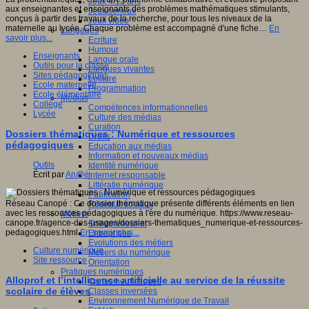
Jeux 4/12 ans
aux enseignantes et enseignants des problèmes mathématiques stimulants,
Jeux sérieux
conçus à partir des travaux de la recherche, pour tous les niveaux de la
Jeux vidéo
maternelle au lycée. Chaque problème est accompagné d'une fiche…
En
Langages
savoir plus...
Ecriture
Humour
Enseignants
Langue orale
Outils pour la classe
Langues vivantes
Sites pédagogiques
Lecture
Ecole maternelle
Programmation
Ecole élémentaire
Médias
Collège
Compétences informationnelles
Lycée
Culture des médias
Curation
Dossiers thématiques : Numérique et ressources
Droits
pédagogiques
Education aux médias
Information et nouveaux médias
Outils
Identité numérique
Écrit par
An@é
Internet responsable
Littératie numérique
Publication
Réseau Canopé : Ce dossier thématique présente différents éléments en lien
Réseaux sociaux
avec les ressources pédagogiques à l'ère du numérique. https://www.reseau-
Métiers
canope.fr/agence-des-usages/dossiers-thematiques_numerique-et-ressources-
Entrepreneuriat
pedagogiques.html
En savoir plus...
Entreprises
Evolutions des métiers
Culture numérique
Métiers du numérique
Site ressource
Orientation
Pratiques numériques
Alloprof et l’intelligence artificielle au service de la réussite
Cartes heuristiques
scolaire de élèves
Classes inversées
Environnement Numérique de Travail