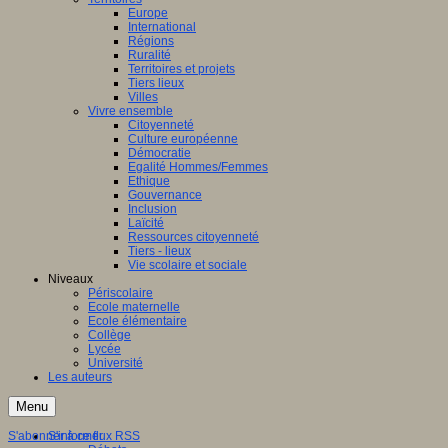
Europe
International
Régions
Ruralité
Territoires et projets
Tiers lieux
Villes
Vivre ensemble
Citoyenneté
Culture européenne
Démocratie
Egalité Hommes/Femmes
Ethique
Gouvernance
Inclusion
Laïcité
Ressources citoyenneté
Tiers - lieux
Vie scolaire et sociale
Niveaux
Périscolaire
Ecole maternelle
Ecole élémentaire
Collège
Lycée
Université
Les auteurs
Menu
S'abonner à ce flux RSS
S'informer