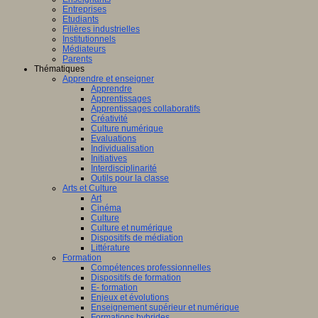
Entreprises
Etudiants
Filières industrielles
Institutionnels
Médiateurs
Parents
Thématiques
Apprendre et enseigner
Apprendre
Apprentissages
Apprentissages collaboratifs
Créativité
Culture numérique
Evaluations
Individualisation
Initiatives
Interdisciplinarité
Outils pour la classe
Arts et Culture
Art
Cinéma
Culture
Culture et numérique
Dispositifs de médiation
Littérature
Formation
Compétences professionnelles
Dispositifs de formation
E- formation
Enjeux et évolutions
Enseignement supérieur et numérique
Formations hybrides