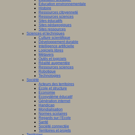
Education environnementale
Histoire
Ressources citoyenneté
Ressources sciences
Sites éducatifs
Sites pédagogiques
Sites ressources
Sciences et techniques
Culture scientifique
Développement durable
Intelligence artificielle
Logiciels libres
Métavers
Outils et logiciels
Réalité augmentée
Ressources sciences
Robotique
Technologies
Société
Acteurs des territoires
Ecole et structure
Economie
Ecosystème éducatif
Génération internet
Handicap
Mondialisation
Normes scolaires
Regards sur l’Ecole
Santé
Société connectée
Territoires et projets
Territoires