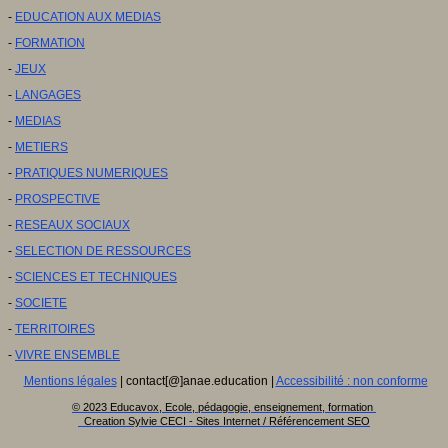
-
EDUCATION AUX MEDIAS
-
FORMATION
-
JEUX
-
LANGAGES
-
MEDIAS
-
METIERS
-
PRATIQUES NUMERIQUES
-
PROSPECTIVE
-
RESEAUX SOCIAUX
-
SELECTION DE RESSOURCES
-
SCIENCES ET TECHNIQUES
-
SOCIETE
-
TERRITOIRES
-
VIVRE ENSEMBLE
Mentions légales
| contact[@]anae.education |
Accessibilité : non conforme
© 2023 Educavox, Ecole, pédagogie, enseignement, formation
Creation Sylvie CECI - Sites Internet / Référencement SEO