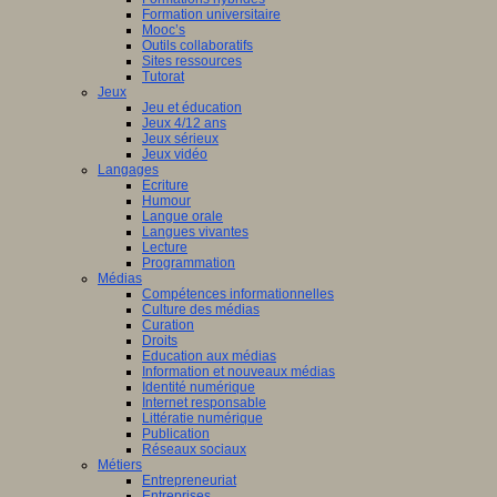
Formation universitaire
Mooc’s
Outils collaboratifs
Sites ressources
Tutorat
Jeux
Jeu et éducation
Jeux 4/12 ans
Jeux sérieux
Jeux vidéo
Langages
Ecriture
Humour
Langue orale
Langues vivantes
Lecture
Programmation
Médias
Compétences informationnelles
Culture des médias
Curation
Droits
Education aux médias
Information et nouveaux médias
Identité numérique
Internet responsable
Littératie numérique
Publication
Réseaux sociaux
Métiers
Entrepreneuriat
Entreprises