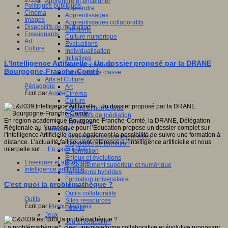
Apprendre et enseigner
Politiques publiques
Apprendre
Cinéma
Apprentissages
Images
Apprentissages collaboratifs
Dispositifs de médiation
Créativité
Enseignants
Culture numérique
Art
Evaluations
Culture
Individualisation
Initiatives
L'Intelligence Artificielle : Un dossier proposé par la DRANE
Interdisciplinarité
Bourgogne-Franche-Comté
Outils pour la classe
Arts et Culture
Pédagogie
Art
Écrit par
An@é
Cinéma
Culture
Culture et numérique
Dispositifs de médiation
En région académique Bourgogne-Franche-Comté, la DRANE, Délégation
Littérature
Régionale au Numérique pour l’Education propose un dossier complet sur
Formation
l'Intelligence Artificielle avec également la possibilité de suivre une formation à
Compétences professionnelles
distance. L’actualité fait souvent référence à l’intelligence artificielle et nous
Dispositifs de formation
interpelle sur…
En savoir plus...
E- formation
Enjeux et évolutions
Enseigner et apprendre
Enseignement supérieur et numérique
Intelligence artificielle
Formations hybrides
Formation universitaire
C'est quoi la problémathèque ?
Mooc’s
Outils collaboratifs
Outils
Sites ressources
Écrit par
Puyou Jacques
Tutorat
Jeux
Jeu et éducation
La problémathèque*, c’est une plateforme collaborative et évolutive proposant