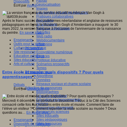
Fablab
Dispositifs
Géolocalisation
Écrit par
An@é
Images
Les mondes virtuels en éducation
Pratiques collaboratives
Podcasting
Après le franc succès des plateformes néerlandaise et anglaise de ressources
Smartphones
pédagogiques en ligne, le Musée Van Gogh d’Amsterdam a inauguré le 30
Tableaux numériques
mars 2022, la version française à l'occasion de l'anniversaire de la naissance
Tablettes
du peintre.
En savoir plus...
Web radio
Enseignants
Webdocumentaire
Outils pour la classe
eTwinning
Culture et numérique
Prospective
Site ressource
Ecosystème numérique
Education artistique
Espaces
Sites éducatifs
Politique éducative
Arts et culture
Scénarios prospectifs
Temps
Entre école et musée, quels dispositifs ? Pour quels
Réseaux sociaux
Algorithme
apprentissages ?
Données
Réseaux sociaux et champ scolaire
Débats
Sélection de ressources
Écrit par
Universcience
Bibliographies
Education artistique
Education environnementale
Mercredi 4 décembre se déroulait le deuxième T’éduc à la Cité des Sciences
Histoire
consacré cette fois aux relations entre école et musée. Comment faire de
Ressources citoyenneté
l’élève un visiteur ? Comment repenser la visite scolaire au musée ? Deux
Ressources sciences
questions au…
En savoir plus...
Sites éducatifs
Sites pédagogiques
Enseignants
Sites ressources
Dispositifs de médiation