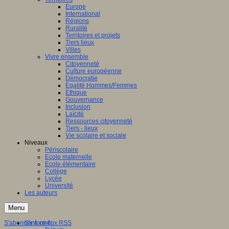
Europe
International
Régions
Ruralité
Territoires et projets
Tiers lieux
Villes
Vivre ensemble
Citoyenneté
Culture européenne
Démocratie
Egalité Hommes/Femmes
Ethique
Gouvernance
Inclusion
Laïcité
Ressources citoyenneté
Tiers - lieux
Vie scolaire et sociale
Niveaux
Périscolaire
Ecole maternelle
Ecole élémentaire
Collège
Lycée
Université
Les auteurs
Menu
S'abonner à ce flux RSS
S'informer