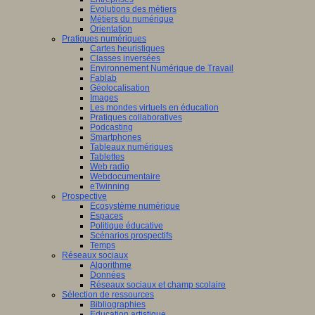
Evolutions des métiers
Métiers du numérique
Orientation
Pratiques numériques
Cartes heuristiques
Classes inversées
Environnement Numérique de Travail
Fablab
Géolocalisation
Images
Les mondes virtuels en éducation
Pratiques collaboratives
Podcasting
Smartphones
Tableaux numériques
Tablettes
Web radio
Webdocumentaire
eTwinning
Prospective
Ecosystème numérique
Espaces
Politique éducative
Scénarios prospectifs
Temps
Réseaux sociaux
Algorithme
Données
Réseaux sociaux et champ scolaire
Sélection de ressources
Bibliographies
Education artistique