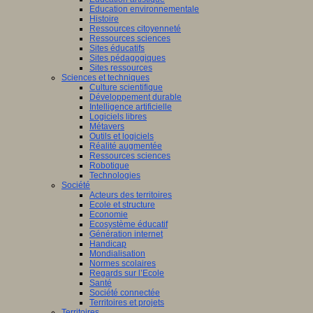
Education environnementale
Histoire
Ressources citoyenneté
Ressources sciences
Sites éducatifs
Sites pédagogiques
Sites ressources
Sciences et techniques
Culture scientifique
Développement durable
Intelligence artificielle
Logiciels libres
Métavers
Outils et logiciels
Réalité augmentée
Ressources sciences
Robotique
Technologies
Société
Acteurs des territoires
Ecole et structure
Economie
Ecosystème éducatif
Génération internet
Handicap
Mondialisation
Normes scolaires
Regards sur l’Ecole
Santé
Société connectée
Territoires et projets
Territoires