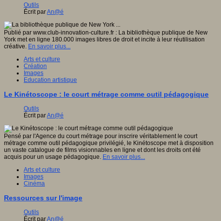
Outils
Écrit par
An@é
Publié par www.club-innovation-culture.fr : La bibliothèque publique de New
York met en ligne 180.000 images libres de droit et incite à leur réutilisation
créative.
En savoir plus...
Arts et culture
Création
Images
Education artistique
Le Kinétoscope : le court métrage comme outil pédagogique
Outils
Écrit par
An@é
Pensé par l'Agence du court métrage pour inscrire véritablement le court
métrage comme outil pédagogique privilégié, le Kinétoscope met à disposition
un vaste catalogue de films visionnables en ligne et dont les droits ont été
acquis pour un usage pédagogique.
En savoir plus...
Arts et culture
Images
Cinéma
Ressources sur l'image
Outils
Écrit par
An@é