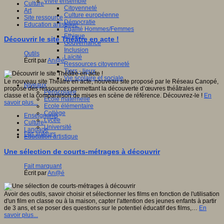
Vivre ensemble
Culture
Citoyenneté
Art
Culture européenne
Site ressource
Démocratie
Education artistique
Egalité Hommes/Femmes
Ethique
Découvrir le site Théâtre en acte !
Gouvernance
Inclusion
Outils
Laïcité
Écrit par
An@é
Ressources citoyenneté
Tiers - lieux
Vie scolaire et sociale
Le nouveau site Théâtre en acte, nouveau site proposé par le Réseau Canopé,
Niveaux
propose des ressources permettant la découverte d’œuvres théâtrales en
Périscolaire
classe et la comparaison de mises en scène de référence. Découvrez-le !
En
Ecole maternelle
savoir plus...
Ecole élémentaire
Collège
Enseignants
Lycée
Culture
Université
Langage
Les auteurs
Education artistique
Une sélection de courts-métrages à découvrir
Fait marquant
Écrit par
An@é
Avoir des outils, savoir choisir et sélectionner les films en fonction de l'utilisation
d'un film en classe ou à la maison, capter l'attention des jeunes enfants à partir
de 3 ans, et se poser des questions sur le potentiel éducatif des films,…
En
savoir plus...