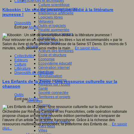
Sciences et techniques
Culture
Culture scientifique
Développement durable
Kibookin : Un site de prescription dédié à la littérature
Intelligence artificielle
jeunesse !
Logiciels libres
Métavers
Dispositifs
Outils et logiciels
Écrit par
An@é
Réalité augmentée
Ressources sciences
Robotique
Pour retrouver en un seul site tous les titres « lus et recommandés » par le
Technologies
Salon du livre et de la presse Jeunesse de la Seine ST Denis. En moins de 5
Société
minutes, vous pouvez ainsi mettre la main…
En savoir plus...
Acteurs des territoires
Ecole et structure
Collectivités
Economie
Editeurs
Ecosystème éducatif
Culture
Génération internet
Littérature
Handicap
Dispositifs de médiation
Mondialisation
Normes scolaires
Les Enfants de la Zique : Une ressource culturelle sur la
Regards sur l’Ecole
chanson
Santé
Société connectée
Outils
Territoires et projets
Écrit par
An@é
Territoires
Europe
International
Orchestrée par Réseau Canopé et les Francofolies, cette opération nationale
Régions
propose chaque année une nouvelle édition permettant de s’emparer de
Ruralité
l’œuvre d’un artiste de la scène francophone. Grâce à la richesse des
Territoires et projets
ressources multimédias proposées, la plateforme des Enfants de…
En savoir
Tiers lieux
plus...
Villes