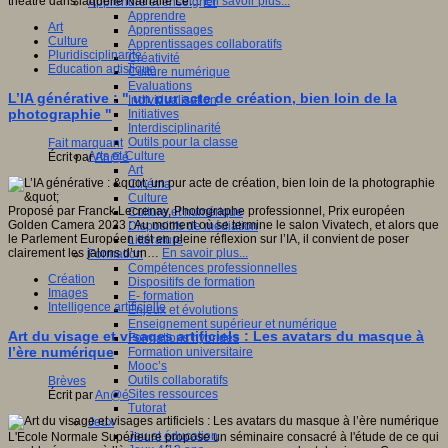
théâtre dans laquelle Nathalie Le…
En savoir plus...
Apprendre et enseigner
Apprendre
Art
Apprentissages
Culture
Apprentissages collaboratifs
Pluridisciplinarité
Créativité
Education artistique
Culture numérique
Evaluations
L’IA générative : " un pur acte de création, bien loin de la
Individualisation
photographie "
Initiatives
Interdisciplinarité
Outils pour la classe
Fait marquant
Arts et Culture
Écrit par
An@é
Art
Cinéma
Culture
Proposé par Franck Lecrenay, Photographe professionnel, Prix européen
Culture et numérique
Golden Camera 2023 : Au moment où se termine le salon Vivatech, et alors que
Dispositifs de médiation
le Parlement Européen est en pleine réflexion sur l’IA, il convient de poser
Littérature
clairement les jalons d’un…
En savoir plus...
Formation
Compétences professionnelles
Création
Dispositifs de formation
Images
E- formation
Intelligence artificielle
Enjeux et évolutions
Enseignement supérieur et numérique
Art du visage et visages artificiels : Les avatars du masque à
Formations hybrides
l’ère numérique
Formation universitaire
Mooc’s
Outils collaboratifs
Brèves
Sites ressources
Écrit par
An@é
Tutorat
Jeux
Jeu et éducation
L'Ecole Normale Supérieure propose un séminaire consacré à l'étude de ce qui