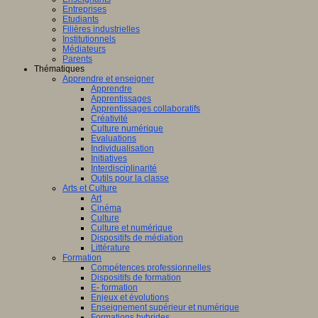
Entreprises
Etudiants
Filières industrielles
Institutionnels
Médiateurs
Parents
Thématiques
Apprendre et enseigner
Apprendre
Apprentissages
Apprentissages collaboratifs
Créativité
Culture numérique
Evaluations
Individualisation
Initiatives
Interdisciplinarité
Outils pour la classe
Arts et Culture
Art
Cinéma
Culture
Culture et numérique
Dispositifs de médiation
Littérature
Formation
Compétences professionnelles
Dispositifs de formation
E- formation
Enjeux et évolutions
Enseignement supérieur et numérique
Formations hybrides