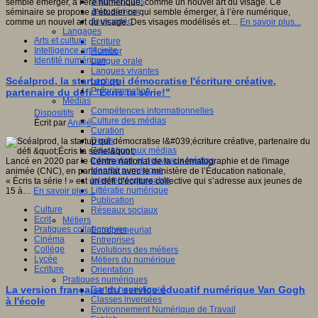
Jeux 4/12 ans
semble émerger, à l’ère numérique, comme un nouvel art du visage. Ce
Jeux sérieux
séminaire se propose d’étudier ce qui semble émerger, à l’ère numérique,
Jeux vidéo
comme un nouvel art du visage. Des visages modélisés et…
En savoir plus...
Langages
Arts et culture
Ecriture
Intelligence artificielle
Humour
Identité numérique
Langue orale
Langues vivantes
Scéalprod, la startup qui démocratise l'écriture créative,
Lecture
Programmation
partenaire du défi "Écris ta série!"
Médias
Compétences informationnelles
Dispositifs
Culture des médias
Écrit par
An@é
Curation
Droits
Education aux médias
Information et nouveaux médias
Lancé en 2020 par le Centre national de la cinématographie et de l'image
Identité numérique
animée (CNC), en partenariat avec le ministère de l’Éducation nationale,
Internet responsable
« Écris ta série ! » est un défi d'écriture collective qui s’adresse aux jeunes de
Littératie numérique
15 à…
En savoir plus...
Publication
Culture
Réseaux sociaux
Ecrit
Métiers
Pratiques collaboratives
Entrepreneuriat
Cinéma
Entreprises
Collège
Evolutions des métiers
Lycée
Métiers du numérique
Ecriture
Orientation
Pratiques numériques
La version française du service éducatif numérique Van Gogh
Cartes heuristiques
Classes inversées
à l'école
Environnement Numérique de Travail