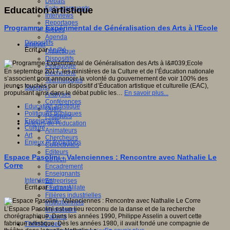
Débats
Faits marquants
Education artistique
Interviews
Reportages
Programme Expérimental de Généralisation des Arts à l'Ecole
Brèves
Agenda
Dispositifs
Innover
Écrit par
An@é
Didactique
Dispositifs
Pédagogie
En septembre 2017, les ministères de la Culture et de l’Éducation nationale
Recherche
s’associent pour annoncer la volonté du gouvernement de voir 100% des
Technologies
jeunes touchés par un dispositif d’Éducation artistique et culturelle (EAC),
Savoir(s)
propulsant ainsi dans le débat public les…
En savoir plus...
Analyses
Conférences
Education artistique
Outils
Politiques publiques
Pratiques
Enseignants
Acteurs de l'éducation
Culture
Animateurs
Art
Chercheurs
Enjeux et évolutions
Collectivités
Editeurs
Espace Pasolini - Valenciennes : Rencontre avec Nathalie Le
EdTech
Corre
Encadrement
Enseignants
Interviews
Entreprises
Écrit par
Fatma Alilate
Etudiants
Filières industrielles
Institutionnels
L’Espace Pasolini est un lieu reconnu de la danse et de la recherche
Médiateurs
chorégraphique. Dans les années 1990, Philippe Asselin a ouvert cette
Parents
fabrique artistique. Dès les années 1980, il avait fondé une compagnie de
Thématiques