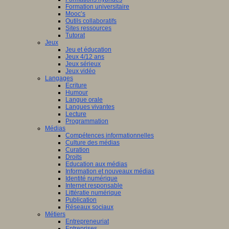
Formation universitaire
Mooc’s
Outils collaboratifs
Sites ressources
Tutorat
Jeux
Jeu et éducation
Jeux 4/12 ans
Jeux sérieux
Jeux vidéo
Langages
Ecriture
Humour
Langue orale
Langues vivantes
Lecture
Programmation
Médias
Compétences informationnelles
Culture des médias
Curation
Droits
Education aux médias
Information et nouveaux médias
Identité numérique
Internet responsable
Littératie numérique
Publication
Réseaux sociaux
Métiers
Entrepreneuriat
Entreprises