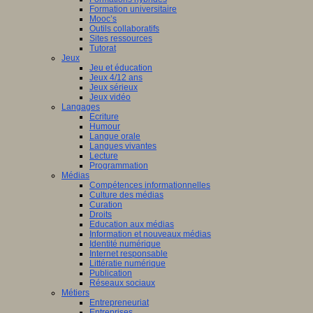
Formation universitaire
Mooc’s
Outils collaboratifs
Sites ressources
Tutorat
Jeux
Jeu et éducation
Jeux 4/12 ans
Jeux sérieux
Jeux vidéo
Langages
Ecriture
Humour
Langue orale
Langues vivantes
Lecture
Programmation
Médias
Compétences informationnelles
Culture des médias
Curation
Droits
Education aux médias
Information et nouveaux médias
Identité numérique
Internet responsable
Littératie numérique
Publication
Réseaux sociaux
Métiers
Entrepreneuriat
Entreprises