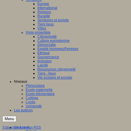
Europe
International
Régions
Ruralité
Territoires et projets
Tiers lieux
Villes
Vivre ensemble
Citoyenneté
Culture européenne
Démocratie
Egalité Hommes/Femmes
Ethique
Gouvernance
Inclusion
Laïcité
Ressources citoyenneté
Tiers - lieux
Vie scolaire et sociale
Niveaux
Périscolaire
Ecole maternelle
Ecole élémentaire
Collège
Lycée
Université
Les auteurs
Menu
S'abonner à ce flux RSS
S'informer