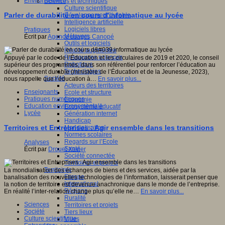
Environnement
Sciences et techniques
Culture scientifique
Parler de durabilité en cours d'informatique au lycée
Développement durable
Intelligence artificielle
Logiciels libres
Pratiques
Métavers
Écrit par
Agence usages Canopé
Outils et logiciels
Réalité augmentée
Ressources sciences
Appuyé par le code de l’Éducation et les circulaires de 2019 et 2020, le conseil
Robotique
supérieur des programmes, dans son référentiel pour renforcer l’éducation au
Technologies
développement durable (ministère de l’Éducation et de la Jeunesse, 2023),
Société
nous rappelle que l’éducation à…
En savoir plus...
Acteurs des territoires
Enseignants
Ecole et structure
Pratiques numériques
Economie
Education environnementale
Ecosystème éducatif
Lycée
Génération internet
Handicap
Territoires et Entreprises : Agir ensemble dans les transitions
Mondialisation
Normes scolaires
Regards sur l’Ecole
Analyses
Santé
Écrit par
Drouet Xavier
Société connectée
Territoires et projets
Territoires
La mondialisation des échanges de biens et des services, aidée par la
Europe
banalisation des nouvelles technologies de l’information, laisserait penser que
International
la notion de territoire est devenue anachronique dans le monde de l’entreprise.
Régions
En réalité l’inter-relation change plus qu’elle ne…
En savoir plus...
Ruralité
Sciences
Territoires et projets
Société
Tiers lieux
Culture scientifique
Villes