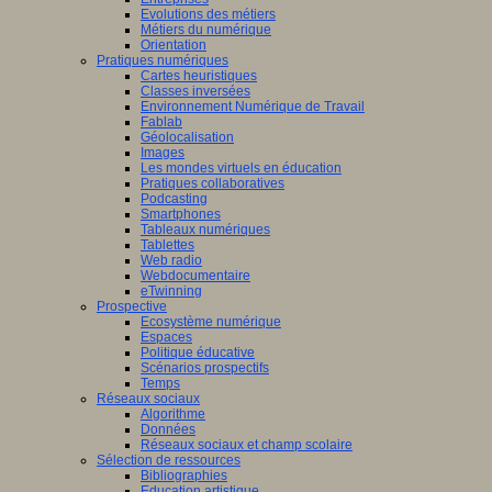
Evolutions des métiers
Métiers du numérique
Orientation
Pratiques numériques
Cartes heuristiques
Classes inversées
Environnement Numérique de Travail
Fablab
Géolocalisation
Images
Les mondes virtuels en éducation
Pratiques collaboratives
Podcasting
Smartphones
Tableaux numériques
Tablettes
Web radio
Webdocumentaire
eTwinning
Prospective
Ecosystème numérique
Espaces
Politique éducative
Scénarios prospectifs
Temps
Réseaux sociaux
Algorithme
Données
Réseaux sociaux et champ scolaire
Sélection de ressources
Bibliographies
Education artistique