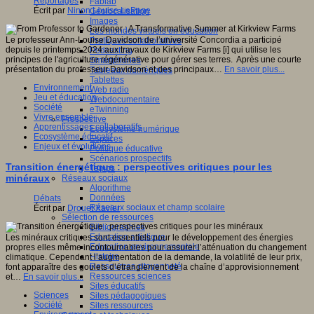
Reportages
Fablab
Écrit par
Ninon Louise LePage
Géolocalisation
Images
Les mondes virtuels en éducation
Le professeur Ann-Louise Davidson de l’université Concordia a participé
Pratiques collaboratives
depuis le printemps 2024 aux travaux de Kirkview Farms [i] qui utilise les
Podcasting
principes de l'agriculture régénérative pour gérer ses terres. Après une courte
Smartphones
présentation du professeur Davidson et des principaux…
En savoir plus...
Tableaux numériques
Tablettes
Environnement
Web radio
Jeu et éducation
Webdocumentaire
Société
eTwinning
Vivre ensemble
Prospective
Apprentissages collaboratifs
Ecosystème numérique
Ecosystème éducatif
Espaces
Enjeux et évolutions
Politique éducative
Scénarios prospectifs
Transition énergétique : perspectives critiques pour les
Temps
minéraux
Réseaux sociaux
Algorithme
Données
Débats
Réseaux sociaux et champ scolaire
Écrit par
Drouet Xavier
Sélection de ressources
Bibliographies
Education artistique
Les minéraux critiques sont essentiels pour le développement des énergies
Education environnementale
propres elles même incontournables pour assurer l’atténuation du changement
Histoire
climatique. Cependant l’augmentation de la demande, la volatilité de leur prix,
Ressources citoyenneté
font apparaître des goulets d’étranglement de la chaîne d’approvisionnement
Ressources sciences
et…
En savoir plus...
Sites éducatifs
Sciences
Sites pédagogiques
Société
Sites ressources