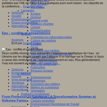
Jeux 4/12 ans
publiées par l’AIE et l’ONU-E il y a quelques jours sont claires : les objectifs de
Jeux sérieux
la conférence…
En savoir plus...
Jeux vidéo
Langages
Sciences
Ecriture
Société
Humour
Environnement
Langue orale
Enjeux et évolutions
Langues vivantes
International
Lecture
Programmation
Eau : conflits et coopérations
Médias
Compétences informationnelles
Analyses
Culture des médias
Écrit par
Drouet Xavier
Curation
Droits
Education aux médias
Deux conflits récents nous ont montré l’importance stratégique de l’eau : en
Information et nouveaux médias
Ukraine par les dégâts causés par l’attaque d’un barrage sur le Dniepr, à Gaza
Identité numérique
à cause des restrictions de l’approvisionnement en eau. Plus généralement,
Internet responsable
l’eau est souvent un enjeu…
En savoir plus...
Littératie numérique
Publication
Sciences
Réseaux sociaux
Environnement
Métiers
Société
Entrepreneuriat
Vivre ensemble
Entreprises
Territoires
Evolutions des métiers
International
Métiers du numérique
Géopolitique
Orientation
Pratiques numériques
From Professor to Gardener : A Transformative Summer at
Cartes heuristiques
Kirkview Farms
Classes inversées
Environnement Numérique de Travail