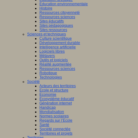
Education environnementale
Histoire
Ressources citoyenneté
Ressources sciences
Sites éducatifs
Sites pédagogiques
Sites ressources
Sciences et techniques
Culture scientifique
Développement durable
Intelligence artificielle
Logiciels libres
Métavers
Outils et logiciels
Réalité augmentée
Ressources sciences
Robotique
Technologies
Société
Acteurs des territoires
Ecole et structure
Economie
Ecosystème éducatif
Génération internet
Handicap
Mondialisation
Normes scolaires
Regards sur l’Ecole
Santé
Société connectée
Territoires et projets
Territoires