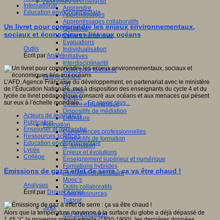
Apprendre et enseigner
International
Apprendre
Education environnementale
Apprentissages
Apprentissages collaboratifs
Un livret pour comprendre les enjeux environnementaux,
Créativité
sociaux et économiques liés aux océans
Culture numérique
Evaluations
Outils
Individualisation
Écrit par
An@é
Initiatives
Interdisciplinarité
Outils pour la classe
Arts et Culture
L’AFD, Agence Française du développement, en partenariat avec le ministère
Art
de l’Éducation Nationale, met à disposition des enseignants du cycle 4 et du
Cinéma
lycée ce livret pédagogique consacré aux océans et aux menaces qui pèsent
Culture
sur eux à l’échelle mondiale.…
En savoir plus...
Culture et numérique
Dispositifs de médiation
Acteurs de leducation
Littérature
Publication
Formation
Enseigner et apprendre
Compétences professionnelles
Ressources sciences
Dispositifs de formation
Education environnementale
E- formation
Lycée
Enjeux et évolutions
Collège
Enseignement supérieur et numérique
Formations hybrides
Émissions de gaz à effet de serre : ça va être chaud !
Formation universitaire
Mooc’s
Analyses
Outils collaboratifs
Écrit par
Drouet Xavier
Sites ressources
Tutorat
Jeux
Alors que la température moyenne à la surface du globe a déjà dépassé de
Jeu et éducation
1,45 °C la moyenne préindustrielle (1850-1900), les dernières données