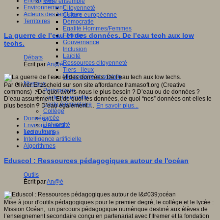
Entreprises
Vivre ensemble
Environnement
Citoyenneté
Acteurs des territoires
Culture européenne
Territoires
Démocratie
Egalité Hommes/Femmes
La guerre de l’eau et des données. De l’eau tech aux low
Ethique
Gouvernance
techs.
Inclusion
Laïcité
Débats
Ressources citoyenneté
Écrit par
An@é
Tiers - lieux
Vie scolaire et sociale
Niveaux
Par Olivier Ertzscheid sur son site affordance.framasoft.org (Creative
Périscolaire
commons) : De quoi avons-nous le plus besoin ? D’eau ou de données ?
Ecole maternelle
D’eau assurément. Et de quoi les données, de quoi “nos” données ont-elles le
Ecole élémentaire
plus besoin ? D’eau également.…
En savoir plus...
Collège
Lycée
Données
Université
Environnement
Les auteurs
Technologies
Intelligence artificielle
Algorithmes
Eduscol : Ressources pédagogiques autour de l'océan
Outils
Écrit par
An@é
Mise à jour d'outils pédagogiques pour le premier degré, le collège et le lycée :
Mission Océan, un parcours pédagogique numérique destiné aux élèves de
l’enseignement secondaire conçu en partenariat avec l'Ifremer et la fondation