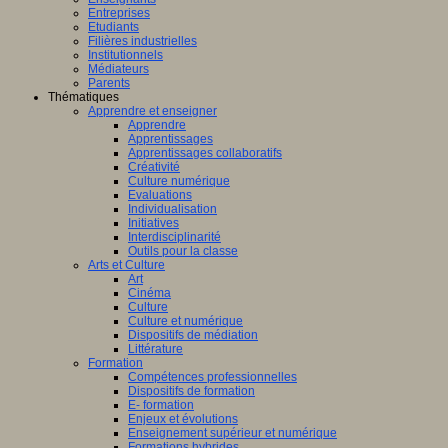
Entreprises
Etudiants
Filières industrielles
Institutionnels
Médiateurs
Parents
Thématiques
Apprendre et enseigner
Apprendre
Apprentissages
Apprentissages collaboratifs
Créativité
Culture numérique
Evaluations
Individualisation
Initiatives
Interdisciplinarité
Outils pour la classe
Arts et Culture
Art
Cinéma
Culture
Culture et numérique
Dispositifs de médiation
Littérature
Formation
Compétences professionnelles
Dispositifs de formation
E- formation
Enjeux et évolutions
Enseignement supérieur et numérique
Formations hybrides