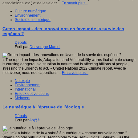
associations, etc.) et de les aider…
En savoir plus...
Culture numérique
Environnement
Société et numérique
Green impact : des innovations en faveur de la survie des
espèces ?
Débats
Écrit par
Desvergne Marcel
« The report on Impacts, Adaptation and Vulnerability warns that climate change
is causing dangerous disruption in nature and is affecting billions of people,
stressing the urgency to act. » United Nations 2022 Climate report. Avec le
metaverse, nous nous apprêtons…
En savoir plus...
Netexplo
Environnement
International
Enjeux et évolutions
Métavers
Le numérique à l’épreuve de l’écologie
Débats
Écrit par
An@é
(Unilim)La fabrique de la « sobriété numérique » comme nouvelle norme ?
When Ecology puts Digital Technology to the Test: « Digital Sobriety » as the