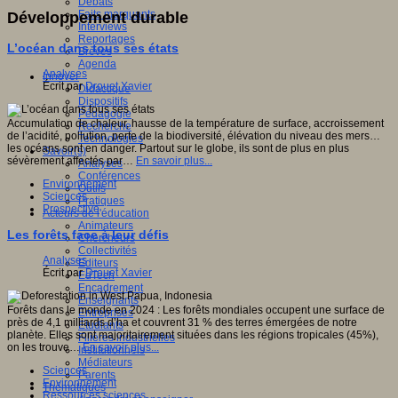
Débats
Faits marquants
Développement durable
Interviews
Reportages
L’océan dans tous ses états
Brèves
Agenda
Analyses
Innover
Écrit par
Drouet Xavier
Didactique
Dispositifs
Pédagogie
Accumulation de chaleur, hausse de la température de surface, accroissement
Recherche
de l’acidité, pollution, perte de la biodiversité, élévation du niveau des mers…
Technologies
les océans sont en danger. Partout sur le globe, ils sont de plus en plus
Savoir(s)
sévèrement affectés par…
En savoir plus...
Analyses
Conférences
Environnement
Outils
Sciences
Pratiques
Prospective
Acteurs de l'éducation
Animateurs
Les forêts face à leur défis
Chercheurs
Collectivités
Analyses
Editeurs
Écrit par
Drouet Xavier
EdTech
Encadrement
Enseignants
Forêts dans le monde en 2024 : Les forêts mondiales occupent une surface de
Entreprises
près de 4,1 milliards d’ha et couvrent 31 % des terres émergées de notre
Etudiants
planète. Elles sont majoritairement situées dans les régions tropicales (45%),
Filières industrielles
on les trouve…
En savoir plus...
Institutionnels
Médiateurs
Sciences
Parents
Environnement
Thématiques
Ressources sciences