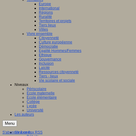
Europe
International
Régions
Ruralité
Territoires et projets
Tiers lieux
Villes
Vivre ensemble
Citoyenneté
Culture européenne
Démocratie
Egalité Hommes/Femmes
Ethique
Gouvernance
Inclusion
Laïcité
Ressources citoyenneté
Tiers - lieux
Vie scolaire et sociale
Niveaux
Périscolaire
Ecole maternelle
Ecole élémentaire
Collège
Lycée
Université
Les auteurs
Menu
S'abonner à ce flux RSS
S'informer