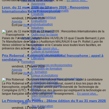
conversationnelles sur la santé mentale, la vie…
En savoir plus...
Apprendre et enseigner
Apprendre
Lyon, du 11 mars 2026 au 12 mars 2026 : Rencontres
Apprentissages
Apprentissages collaboratifs
Internationales de la Francophonie
Créativité
Culture numérique
vendredi, 13 février 2026
Evaluations
Agenda
Individualisation
Écrit par
An@é
Initiatives
Interdisciplinarité
Outils pour la classe
Arts et Culture
Palais de l’Université | Amphithéâtre HUVELIN 15 quai Claude Bernard | Lyon
Art
7e Manufacture des Tabacs | Auditorium MALRAUX 6 rue Pr. Rollet | Lyon 8e
Cinéma
Venez célébrer la Francophonie et le Canada sous toutes leurs facettes, en
Culture
présence des acteurs de…
En savoir plus...
Culture et numérique
Dispositifs de médiation
Prix Roberval - Concours international francophone : appel à
Littérature
candidature
Formation
Compétences professionnelles
vendredi, 13 février 2026
Dispositifs de formation
Agenda
E- formation
Écrit par
An@é
Enjeux et évolutions
Enseignement supérieur et numérique
Formations hybrides
Le Prix Roberval est un concours international, ouvert à tous les pays de la
Formation universitaire
francophonie, organisé chaque année par l’Université de Technologie de
Mooc’s
Compiègne (UTC). Il récompense des œuvres qui expliquent la technologie en
Outils collaboratifs
langue française dans cinq catégories : enseignement…
En savoir plus...
Sites ressources
Tutorat
Le Printemps des Poètes - 28ème édition du 9 au 31 mars 2026
Jeux
Jeu et éducation
vendredi, 13 février 2026