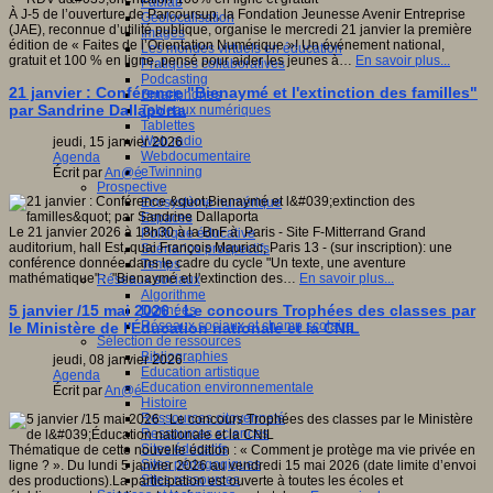
Fablab
À J-5 de l’ouverture de Parcoursup, la Fondation Jeunesse Avenir Entreprise
Géolocalisation
(JAE), reconnue d’utilité publique, organise le mercredi 21 janvier la première
Images
édition de « Faites de l’Orientation Numérique »! Un événement national,
Les mondes virtuels en éducation
gratuit et 100 % en ligne, pensé pour aider les jeunes à…
En savoir plus...
Pratiques collaboratives
Podcasting
21 janvier : Conférence "Bienaymé et l'extinction des familles"
Smartphones
par Sandrine Dallaporta
Tableaux numériques
Tablettes
Web radio
jeudi, 15 janvier 2026
Webdocumentaire
Agenda
eTwinning
Écrit par
An@é
Prospective
Ecosystème numérique
Espaces
Le 21 janvier 2026 à 18h30 à la BnF à Paris - Site F-Mitterrand Grand
Politique éducative
auditorium, hall Est, quai François Mauriac, Paris 13 - (sur inscription): une
Scénarios prospectifs
conférence donnée dans le cadre du cycle "Un texte, une aventure
Temps
mathématique" : "Bienaymé et l'extinction des…
En savoir plus...
Réseaux sociaux
Algorithme
5 janvier /15 mai 2026 : Le concours Trophées des classes par
Données
Réseaux sociaux et champ scolaire
le Ministère de l'Éducation nationale et la CNIL
Sélection de ressources
Bibliographies
jeudi, 08 janvier 2026
Education artistique
Agenda
Education environnementale
Écrit par
An@é
Histoire
Ressources citoyenneté
Ressources sciences
Sites éducatifs
Thématique de cette nouvelle édition : « Comment je protège ma vie privée en
Sites pédagogiques
ligne ? ». Du lundi 5 janvier 2026 au vendredi 15 mai 2026 (date limite d’envoi
Sites ressources
des productions).La participation est ouverte à toutes les écoles et