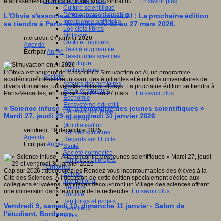
Sciences et techniques
établissements publics et privés sous contrat du…
En savoir plus...
Culture scientifique
Développement durable
L'Obvia s'associe à Simuvaction on AI : La prochaine édition
Intelligence artificielle
se tiendra à Paris-Versailles du 22 au 27 mars 2026.
Logiciels libres
Métavers
mercredi, 07 janvier 2026
Outils et logiciels
Agenda
Réalité augmentée
Écrit par
An@é
Ressources sciences
Robotique
Technologies
L'Obvia est heureux de s'associer à Simuvaction on AI, un programme
Société
académique intensif réunissant des étudiantes et étudiants universitaires de
Acteurs des territoires
divers domaines, universités, milieux et pays. La prochaine édition se tiendra à
Ecole et structure
Paris-Versailles, en France*, du 22 au 27 mars…
En savoir plus...
Economie
Ecosystème éducatif
« Science infuse - À la rencontre des jeunes scientifiques »
Génération internet
Mardi 27, jeudi 29 et vendredi 30 janvier 2026
Handicap
Mondialisation
vendredi, 19 décembre 2025
Normes scolaires
Agenda
Regards sur l’Ecole
Écrit par
An@é
Santé
Société connectée
Territoires et projets
Territoires
Cap sur 2026 : découvrez les Rendez-vous incontournables des élèves à la
Europe
Cité des Sciences. À l’occasion de cette édition spécialement dédiée aux
International
collégiens et lycéens, les élèves découvriront un Village des sciences offrant
Régions
une immersion dans le monde de la recherche.
En savoir plus...
Ruralité
Territoires et projets
Vendredi 9, samedi 10, dimanche 11 janvier - Salon de
Tiers lieux
l'étudiant, Bordeaux
Villes