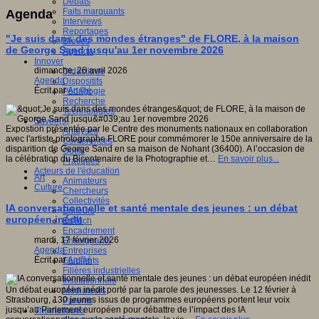
Débats
Faits marquants
Agenda
Interviews
Reportages
"Je suis dans des mondes étranges" de FLORE, à la maison
Brèves
de George Sand jusqu'au 1er novembre 2026
Agenda
Innover
dimanche, 26 avril 2026
Didactique
Agenda
Dispositifs
Écrit par
An@é
Pédagogie
Recherche
Technologies
Savoir(s)
Expostion présentée par le Centre des monuments nationaux en collaboration
Analyses
avec l'artiste photographe FLORE pour commémorer le 150e anniversaire de la
Conférences
disparition de George Sand en sa maison de Nohant (36400). A l’occasion de
Outils
la célébration du Bicentenaire de la Photographie et…
En savoir plus...
Pratiques
Acteurs de l'éducation
Art
Animateurs
Culture
Chercheurs
Collectivités
IA conversationnelle et santé mentale des jeunes : un débat
Editeurs
européen inédit
EdTech
Encadrement
mardi, 17 février 2026
Enseignants
Agenda
Entreprises
Écrit par
An@é
Etudiants
Filières industrielles
Institutionnels
Un débat européen inédit porté par la parole des jeunesses. Le 12 février à
Médiateurs
Strasbourg, 130 jeunes issus de programmes européens portent leur voix
Parents
jusqu’au Parlement européen pour débattre de l’impact des IA
Thématiques