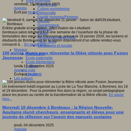
Vivre ensemble
vendredi, 19 décembre 2025
Citoyenneté
Agenda
Culture européenne
Écrit par
An@é
Démocratie
Egalité Hommes/Femmes
Ethique
Gouvernance
Entrée gratuite et inscription : https://salon-de-l-etudiant-
Inclusion
bordeaux.salon.letudiant.fr/ À une semaine de l’ouverture de la phase de
Laïcité
formulation des vœux sur Parcoursup, prévue le 19 janvier 2026, les lycéens et
Ressources citoyenneté
étudiants de Bordeaux et de la région disposeront d’un ultime rendez-vous
Tiers - lieux
consacré à…
En savoir plus...
Vie scolaire et sociale
Niveaux
100 jeunes réunis pour réinventer la filière viticole avec Fusion
Périscolaire
Jeunesse
Ecole maternelle
Ecole élémentaire
lundi, 15 décembre 2025
Collège
Agenda
Lycée
Écrit par
An@é
Université
Les auteurs
Un événement inédit organisé au Lycée de La Tour Blanche, à Bommes, les 18
et 19 décembre. Pour la première fois dans la région, un projet pédagogique
place les jeunes au centre de la transformation de la filière viticole.
En savoir
plus...
Mercredi 10 décembre à Bordeaux : la Région Nouvelle-
Aquitaine réunit chercheurs, enseignants et élèves pour une
journée de réflexion sur l’avenir des manuels scolaires
jeudi, 04 décembre 2025
Agenda