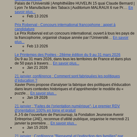
Palais de l’Université | Amphithéâtre HUVELIN 15 quai Claude Bernard |
Lyon 7e Manufacture des Tabacs | Auditorium MALRAUX 6 rue Pr.…
En
savoir plus...
Feb 13 2026
Prix Roberval - Concours international francophone : appel à
candidature
Le Prix Roberval est un concours international, ouvert à tous les pays de
la francophonie, organisé chaque année par l’Université…
En savoir
plus...
Feb 13 2026
Le Printemps des Poètes - 28ème édition du 9 au 31 mars 2026
Du 9 au 31 mars 2026, dans tous les territoires de France et dans plus
de 50 pays à travers…
En savoir plus...
Jan 21 2026
21 janvier, conférence : Comment sont fabriquées les politiques
d’éducation ?
Xavier Pons propose d'analyser la fabrique des politiques d'éducation
dans leurs contextes historiques et d’appréhender le modèle du «
puzzle…
En savoir plus...
Jan 19 2026
21 janvier : "Faites de l'orientation numérique"- Le premier RDV
d'orientation 100% en ligne et gratuit
À J-5 de l’ouverture de Parcoursup, la Fondation Jeunesse Avenir
Entreprise (JAE), reconnue d’utilité publique, organise le mercredi 21
janvier la première…
En savoir plus...
Jan 15 2026
21 janvier : Conférence "Bienaymé et l'extinction des familles" par