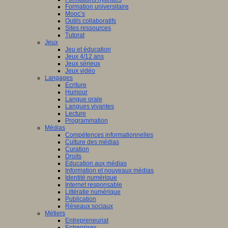
Formation universitaire
Mooc’s
Outils collaboratifs
Sites ressources
Tutorat
Jeux
Jeu et éducation
Jeux 4/12 ans
Jeux sérieux
Jeux vidéo
Langages
Ecriture
Humour
Langue orale
Langues vivantes
Lecture
Programmation
Médias
Compétences informationnelles
Culture des médias
Curation
Droits
Education aux médias
Information et nouveaux médias
Identité numérique
Internet responsable
Littératie numérique
Publication
Réseaux sociaux
Métiers
Entrepreneuriat
Entreprises