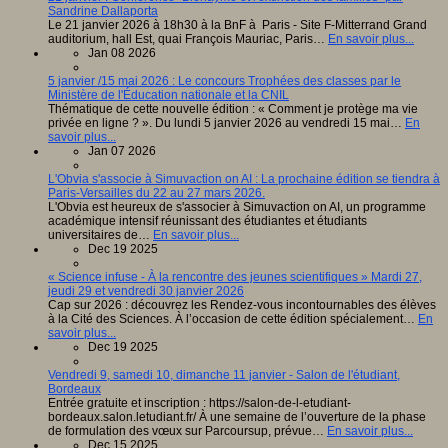
Sandrine Dallaporta
Le 21 janvier 2026 à 18h30 à la BnF à Paris - Site F-Mitterrand Grand
auditorium, hall Est, quai François Mauriac, Paris…
En savoir plus...
Jan 08 2026
5 janvier /15 mai 2026 : Le concours Trophées des classes par le
Ministère de l'Éducation nationale et la CNIL
Thématique de cette nouvelle édition : « Comment je protège ma vie
privée en ligne ? ». Du lundi 5 janvier 2026 au vendredi 15 mai…
En
savoir plus...
Jan 07 2026
L'Obvia s'associe à Simuvaction on AI : La prochaine édition se tiendra à
Paris-Versailles du 22 au 27 mars 2026.
L'Obvia est heureux de s'associer à Simuvaction on AI, un programme
académique intensif réunissant des étudiantes et étudiants
universitaires de…
En savoir plus...
Dec 19 2025
« Science infuse - À la rencontre des jeunes scientifiques » Mardi 27,
jeudi 29 et vendredi 30 janvier 2026
Cap sur 2026 : découvrez les Rendez-vous incontournables des élèves
à la Cité des Sciences. À l’occasion de cette édition spécialement…
En
savoir plus...
Dec 19 2025
Vendredi 9, samedi 10, dimanche 11 janvier - Salon de l'étudiant,
Bordeaux
Entrée gratuite et inscription : https://salon-de-l-etudiant-
bordeaux.salon.letudiant.fr/ À une semaine de l’ouverture de la phase
de formulation des vœux sur Parcoursup, prévue…
En savoir plus...
Dec 15 2025