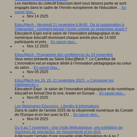
Les membres du collectif Educnum dont nous faisons partie se sont
engagés dans le cadre de l'Année européenne de l'éducation…
En
savoir plus...
Nov 14 2025
Educ@tech - Vendredi 21 novembre à 9h30 : De la juxtaposition à
l’interaction : comment penser l’école comme un organisme vivant ?
Educatech Expo est le salon de l’innovation pédagogique et du
numérique éducatif réunissant chaque année plus de 14 000
participants et près…
En savoir plus...
Nov 12 2025
Educ@tech : Programme des conférences du 19 novembre
Vous serez présents au Salon Educ@tech ? Le Carrefour de
L’innovation est un espace dédié à l’innovation pédagogique au coeur
du salon…
En savoir plus...
Nov 05 2025
Educ@tech les 19, 20, 21 novembre 2025 : « Conjuguer les
intelligences »
Educatech Expo : le salon de l’innovation pédagogique et du numérique
éducatif en format One to one, leader en Europe…
En savoir plus...
Nov 05 2025
Les Webinaires Educavox : Libertés & Informations
Dans le cadre de l'année 2025 de la citoyenneté numérique du Conseil
de l'Europe et en lien avec la EU…
En savoir plus...
Nov 04 2025
Du 4 au 7 novembre : Une Visite Mythologique, une exhibition de
machines de spectacles, en mouvements et en récit.
A découvrir l’arrivée d’une nouvelle visite thématique du 4 au 7