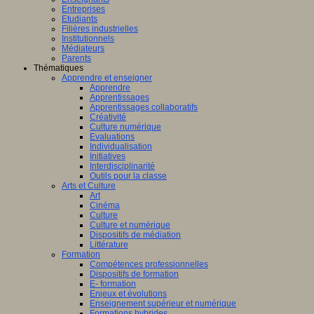
Entreprises
Etudiants
Filières industrielles
Institutionnels
Médiateurs
Parents
Thématiques
Apprendre et enseigner
Apprendre
Apprentissages
Apprentissages collaboratifs
Créativité
Culture numérique
Evaluations
Individualisation
Initiatives
Interdisciplinarité
Outils pour la classe
Arts et Culture
Art
Cinéma
Culture
Culture et numérique
Dispositifs de médiation
Littérature
Formation
Compétences professionnelles
Dispositifs de formation
E- formation
Enjeux et évolutions
Enseignement supérieur et numérique
Formations hybrides