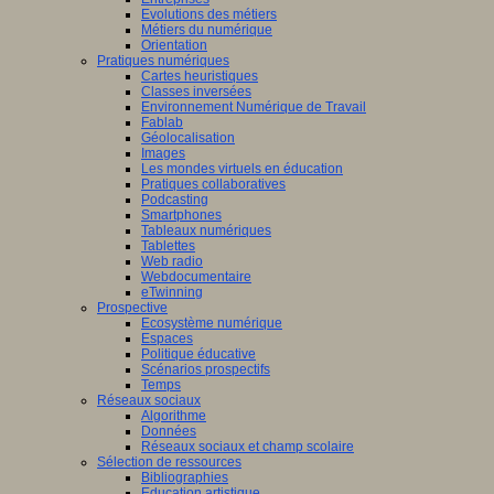
Evolutions des métiers
Métiers du numérique
Orientation
Pratiques numériques
Cartes heuristiques
Classes inversées
Environnement Numérique de Travail
Fablab
Géolocalisation
Images
Les mondes virtuels en éducation
Pratiques collaboratives
Podcasting
Smartphones
Tableaux numériques
Tablettes
Web radio
Webdocumentaire
eTwinning
Prospective
Ecosystème numérique
Espaces
Politique éducative
Scénarios prospectifs
Temps
Réseaux sociaux
Algorithme
Données
Réseaux sociaux et champ scolaire
Sélection de ressources
Bibliographies
Education artistique