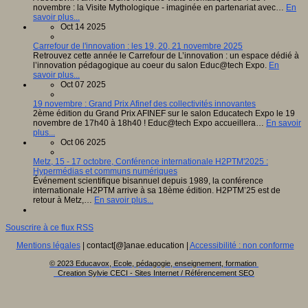
novembre : la Visite Mythologique - imaginée en partenariat avec…
En
savoir plus...
Oct 14 2025
Carrefour de l'innovation : les 19, 20, 21 novembre 2025
Retrouvez cette année le Carrefour de L’innovation : un espace dédié à
l’innovation pédagogique au coeur du salon Educ@tech Expo.
En
savoir plus...
Oct 07 2025
19 novembre : Grand Prix Afinef des collectivités innovantes
2ème édition du Grand Prix AFINEF sur le salon Educatech Expo le 19
novembre de 17h40 à 18h40 ! Educ@tech Expo accueillera…
En savoir
plus...
Oct 06 2025
Metz, 15 - 17 octobre, Conférence internationale H2PTM'2025 :
Hypermédias et communs numériques
Événement scientifique bisannuel depuis 1989, la conférence
internationale H2PTM arrive à sa 18ème édition. H2PTM’25 est de
retour à Metz,…
En savoir plus...
Souscrire à ce flux RSS
Mentions légales
| contact[@]anae.education |
Accessibilité : non conforme
© 2023 Educavox, Ecole, pédagogie, enseignement, formation
Creation Sylvie CECI - Sites Internet / Référencement SEO