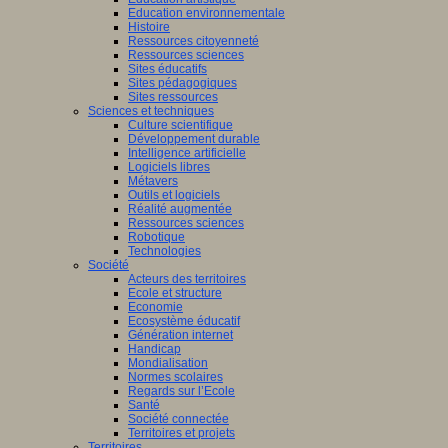
Education environnementale
Histoire
Ressources citoyenneté
Ressources sciences
Sites éducatifs
Sites pédagogiques
Sites ressources
Sciences et techniques
Culture scientifique
Développement durable
Intelligence artificielle
Logiciels libres
Métavers
Outils et logiciels
Réalité augmentée
Ressources sciences
Robotique
Technologies
Société
Acteurs des territoires
Ecole et structure
Economie
Ecosystème éducatif
Génération internet
Handicap
Mondialisation
Normes scolaires
Regards sur l’Ecole
Santé
Société connectée
Territoires et projets
Territoires