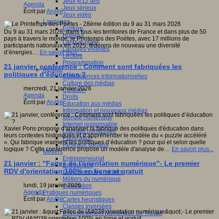
Jeux 4/12 ans
Agenda
Jeux sérieux
Écrit par
An@é
Jeux vidéo
Langages
Ecriture
Du 9 au 31 mars 2026, dans tous les territoires de France et dans plus de 50
Humour
pays à travers le monde, le Printemps des Poètes, avec 17 millions de
Langue orale
participants nationaux en 2025, fédérera de nouveau une diversité
Langues vivantes
d’énergies…
En savoir plus...
Lecture
Programmation
21 janvier, conférence : Comment sont fabriquées les
Médias
politiques d’éducation ?
Compétences informationnelles
Culture des médias
mercredi, 21 janvier 2026
Curation
Agenda
Droits
Écrit par
An@é
Education aux médias
Information et nouveaux médias
Identité numérique
Internet responsable
Xavier Pons propose d'analyser la fabrique des politiques d'éducation dans
Littératie numérique
leurs contextes historiques et d’appréhender le modèle du « puzzle accéléré
Publication
». Qui fabrique vraiment les politiques d’éducation ? pour qui et selon quelle
Réseaux sociaux
logique ? Cette conférence propose un modèle d'analyse de…
En savoir plus...
Métiers
Entrepreneuriat
21 janvier : "Faites de l'orientation numérique"- Le premier
Entreprises
RDV d'orientation 100% en ligne et gratuit
Evolutions des métiers
Métiers du numérique
lundi, 19 janvier 2026
Orientation
Agenda
Pratiques numériques
Écrit par
An@é
Cartes heuristiques
Classes inversées
Environnement Numérique de Travail