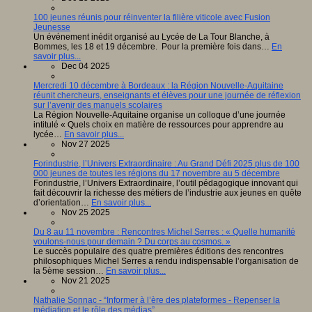
100 jeunes réunis pour réinventer la filière viticole avec Fusion
Jeunesse
Un événement inédit organisé au Lycée de La Tour Blanche, à
Bommes, les 18 et 19 décembre. Pour la première fois dans…
En
savoir plus...
Dec 04 2025
Mercredi 10 décembre à Bordeaux : la Région Nouvelle-Aquitaine
réunit chercheurs, enseignants et élèves pour une journée de réflexion
sur l’avenir des manuels scolaires
La Région Nouvelle-Aquitaine organise un colloque d’une journée
intitulé « Quels choix en matière de ressources pour apprendre au
lycée…
En savoir plus...
Nov 27 2025
Forindustrie, l’Univers Extraordinaire : Au Grand Défi 2025 plus de 100
000 jeunes de toutes les régions du 17 novembre au 5 décembre
Forindustrie, l’Univers Extraordinaire, l’outil pédagogique innovant qui
fait découvrir la richesse des métiers de l’industrie aux jeunes en quête
d’orientation…
En savoir plus...
Nov 25 2025
Du 8 au 11 novembre : Rencontres Michel Serres : « Quelle humanité
voulons-nous pour demain ? Du corps au cosmos. »
Le succès populaire des quatre premières éditions des rencontres
philosophiques Michel Serres a rendu indispensable l’organisation de
la 5ème session…
En savoir plus...
Nov 21 2025
Nathalie Sonnac - “Informer à l’ère des plateformes - Repenser la
médiation et le rôle des médias”