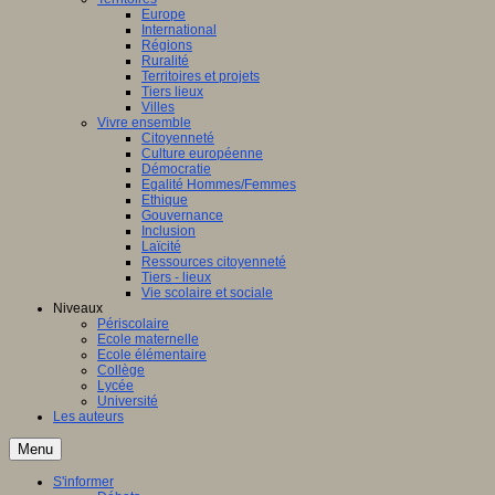
Europe
International
Régions
Ruralité
Territoires et projets
Tiers lieux
Villes
Vivre ensemble
Citoyenneté
Culture européenne
Démocratie
Egalité Hommes/Femmes
Ethique
Gouvernance
Inclusion
Laïcité
Ressources citoyenneté
Tiers - lieux
Vie scolaire et sociale
Niveaux
Périscolaire
Ecole maternelle
Ecole élémentaire
Collège
Lycée
Université
Les auteurs
Menu
S'informer