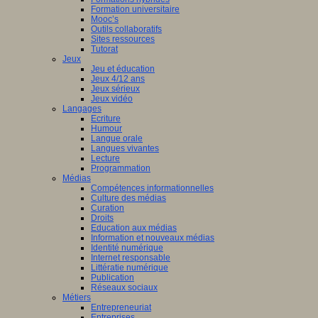
Formation universitaire
Mooc’s
Outils collaboratifs
Sites ressources
Tutorat
Jeux
Jeu et éducation
Jeux 4/12 ans
Jeux sérieux
Jeux vidéo
Langages
Ecriture
Humour
Langue orale
Langues vivantes
Lecture
Programmation
Médias
Compétences informationnelles
Culture des médias
Curation
Droits
Education aux médias
Information et nouveaux médias
Identité numérique
Internet responsable
Littératie numérique
Publication
Réseaux sociaux
Métiers
Entrepreneuriat
Entreprises