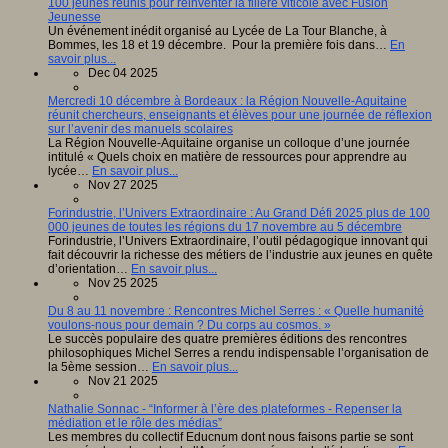
100 jeunes réunis pour réinventer la filière viticole avec Fusion
Jeunesse
Un événement inédit organisé au Lycée de La Tour Blanche, à
Bommes, les 18 et 19 décembre. Pour la première fois dans…
En
savoir plus...
Dec 04 2025
Mercredi 10 décembre à Bordeaux : la Région Nouvelle-Aquitaine
réunit chercheurs, enseignants et élèves pour une journée de réflexion
sur l’avenir des manuels scolaires
La Région Nouvelle-Aquitaine organise un colloque d’une journée
intitulé « Quels choix en matière de ressources pour apprendre au
lycée…
En savoir plus...
Nov 27 2025
Forindustrie, l’Univers Extraordinaire : Au Grand Défi 2025 plus de 100
000 jeunes de toutes les régions du 17 novembre au 5 décembre
Forindustrie, l’Univers Extraordinaire, l’outil pédagogique innovant qui
fait découvrir la richesse des métiers de l’industrie aux jeunes en quête
d’orientation…
En savoir plus...
Nov 25 2025
Du 8 au 11 novembre : Rencontres Michel Serres : « Quelle humanité
voulons-nous pour demain ? Du corps au cosmos. »
Le succès populaire des quatre premières éditions des rencontres
philosophiques Michel Serres a rendu indispensable l’organisation de
la 5ème session…
En savoir plus...
Nov 21 2025
Nathalie Sonnac - “Informer à l’ère des plateformes - Repenser la
médiation et le rôle des médias”
Les membres du collectif Educnum dont nous faisons partie se sont