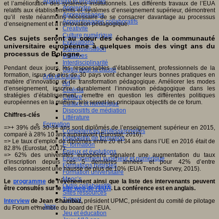
Apprendre et enseigner
et l’amélioration des systèmes institutionnels. Les différents travaux de l’EUA
Apprendre
relatifs aux établissements et systèmes d’enseignement supérieur, démontrent
Apprentissages
qu’il reste néanmoins nécessaire de se consacrer davantage au processus
Apprentissages collaboratifs
d’enseignement et à l’innovation pédagogique.
Créativité
Culture numérique
Ces sujets seront au cœur des échanges de la communauté
Evaluations
universitaire européenne à quelques mois des vingt ans du
Individualisation
processus de Bologne.
Initiatives
Interdisciplinarité
Pendant deux jours, les responsables d’établissement, professionnels de la
Outils pour la classe
formation, issus de plus de 30 pays vont échanger leurs bonnes pratiques en
Arts et Culture
matière d’innovation et de transformation pédagogique. Améliorer les modes
Art
d’enseignement, inscrire durablement l’innovation pédagogique dans les
Cinéma
stratégies d’établissement, remettre en question les différentes politiques
Culture
européennes en la matière, tels seront les principaux objectifs de ce forum.
Culture et numérique
Dispositifs de médiation
Chiffres-clés
Littérature
Formation
=>+ 39% des 30-34 ans sont diplômés de l’enseignement supérieur en 2015,
Compétences professionnelles
comparé à 28% 10 ans auparavant (Eurostat, 2016).
Dispositifs de formation
=> Le taux d’emploi de diplômés entre 20 et 34 ans dans l’UE en 2016 était de
E- formation
82.8% (Eurostat, 2017).
Enjeux et évolutions
=> 62% des universités européens signalent une augmentation du taux
Enseignement supérieur et numérique
d’inscription depuis ces 5 dernières années et pour 42% d’entre
Formations hybrides
elles connaissent une hausse de plus de 10% (EUA Trends Survey, 2015).
Formation universitaire
Mooc’s
Le
programme
de l’événement ainsi que la liste des intervenants peuvent
Outils collaboratifs
être consultés sur le
site web de l’EUA
. La conférence est en anglais.
Sites ressources
Tutorat
Interview
de Jean Chambaz,
président UPMC, président du comité de pilotage
Jeux
du Forum et membre du board de l’EUA.
Jeu et éducation