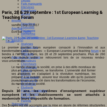
Débats
Faits marquants
Interviews
Reportages
Paris, 28 & 29 septembre : 1st European Learning &
Brèves
Teaching Forum
Agenda
Innover
Didactique
samedi, Sep 23 2017
Dispositifs
Agenda
Pédagogie
Écrit par
An@é
Recherche
Technologies
Savoir(s)
Analyses
Conférences
Le premier premier forum européen consacré à l’innovation et aux
Outils
transformations pédagogiques : « European Learning and teaching
forum
» se
Pratiques
tiendra à l’UPMC, à Paris, les 28 et 29 septembre prochains. Plus de 260
Acteurs de l'éducation
experts du monde entier se retrouveront lors de ce nouveau rendez-
Animateurs
vous universitaire.
Chercheurs
Le monde change, la société, en prise à des défis mondiaux de
Collectivités
plus en plus complexes, se transforme. L’université doit former
Editeurs
ses étudiants en s’adaptant à la révolution numérique, les
EdTech
préparer à la mobilité, assurer leur réussite afin qu’ils puissent
Encadrement
jouer demain un rôle clé dans les transformations de l’économie,
Enseignants
du monde et de la société.
Entreprises
Etudiants
Depuis 10 ans, les systèmes d’enseignement supérieur
Filières industrielles
Institutionnels
européens et les établissements se sont attachés à
Médiateurs
moderniser leurs dispositifs de formation.
Parents
Thématiques
Des progrès ont été accomplis par la mise en œuvre de réformes structurelles