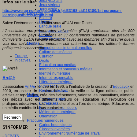
Jeux 4/12 ans
Infos sur le site :
Jeux sérieux
Jeux vidéo
http://www.sup-numerique.gouv.fr/pid33198-cid118180/1st-european-
Langages
learning-teaching-forum.html
Ecriture
Humour
Suivre l’événement sur Twitter sous #EUALearnTeach.
Langue orale
Langues vivantes
L
'
Association
européenne
des
universités
(
EUA
)
représente
plus
de
800
Lecture
universités
de
pays
européens
et
33
conférences
nationales
de
présidents
Programmation
d
’
université
.
L
’
EUA
travaille
étroitement
avec
ses
membres
afin
d
’
assurer
que
la
Médias
voix
des
universités
européennes
soit
entendue
dans
les
différents
forums
Compétences informationnelles
politiques
les
concernant
.
Culture des médias
Europe
,
Curation
Initiatives
,
Droits
Education aux médias
Information et nouveaux médias
Identité numérique
An@é
Internet responsable
Littératie numérique
Publication
L’association
An@é
, fondée en 1996, à l’initiative de la création d’
Educavox
en
Réseaux sociaux
2010, en assure de manière bénévole la veille et la ligne éditoriale, publie
Métiers
articles et reportages, crée des événements, valorise les innovations, alimente
Entrepreneuriat
des débats avec les différents acteurs de l’éducation sur l’évolution des
Entreprises
pratiques éducatives, sociales et culturelles à l’ère du numérique. Educavox est
Evolutions des métiers
un média contributif. Nous contacter.
Métiers du numérique
Orientation
Pratiques numériques
Cartes heuristiques
S'INFORMER
Classes inversées
Environnement Numérique de Travail
-
DEBATS