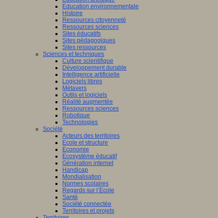
Education environnementale
Histoire
Ressources citoyenneté
Ressources sciences
Sites éducatifs
Sites pédagogiques
Sites ressources
Sciences et techniques
Culture scientifique
Développement durable
Intelligence artificielle
Logiciels libres
Métavers
Outils et logiciels
Réalité augmentée
Ressources sciences
Robotique
Technologies
Société
Acteurs des territoires
Ecole et structure
Economie
Ecosystème éducatif
Génération internet
Handicap
Mondialisation
Normes scolaires
Regards sur l’Ecole
Santé
Société connectée
Territoires et projets
Territoires