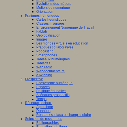
Evolutions des métiers
Métiers du numérique
Orientation
Pratiques numériques
Cartes heuristiques
Classes inversées
Environnement Numérique de Travail
Fablab
Géolocalisation
Images
Les mondes virtuels en éducation
Pratiques collaboratives
Podcasting
Smartphones
Tableaux numériques
Tablettes
Web radio
Webdocumentaire
eTwinning
Prospective
Ecosystème numérique
Espaces
Politique éducative
Scénarios prospectifs
Temps
Réseaux sociaux
Algorithme
Données
Réseaux sociaux et champ scolaire
Sélection de ressources
Bibliographies
Education artistique