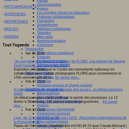
Fablab
Géolocalisation
-
FAITS MARQUANTS
Images
Les mondes virtuels en éducation
-
INTERVIEWS
Pratiques collaboratives
Podcasting
-
REPORTAGES
Smartphones
Tableaux numériques
-
BREVES
Tablettes
-
AGENDA
Web radio
Webdocumentaire
Tout l'agenda
eTwinning
Prospective
Ecosystème numérique
Apr 26 2026
Espaces
Politique éducative
"Je suis dans des mondes étranges" de FLORE, à la maison de George
Scénarios prospectifs
Sand jusqu'au 1er novembre 2026
Temps
Expostion présentée par le Centre des monuments nationaux en
Réseaux sociaux
collaboration avec l'artiste photographe FLORE pour commémorer le
Algorithme
150e anniversaire de la…
En savoir plus...
Données
Feb 17 2026
Réseaux sociaux et champ scolaire
Sélection de ressources
IA conversationnelle et santé mentale des jeunes : un débat européen
Bibliographies
inédit
Education artistique
Un débat européen inédit porté par la parole des jeunesses. Le 12
Education environnementale
février à Strasbourg, 130 jeunes issus de programmes…
En savoir
Histoire
plus...
Ressources citoyenneté
Feb 13 2026
Ressources sciences
Sites éducatifs
Lyon, du 11 mars 2026 au 12 mars 2026 : Rencontres Internationales de
Sites pédagogiques
la Francophonie
Sites ressources
Palais de l’Université | Amphithéâtre HUVELIN 15 quai Claude Bernard |