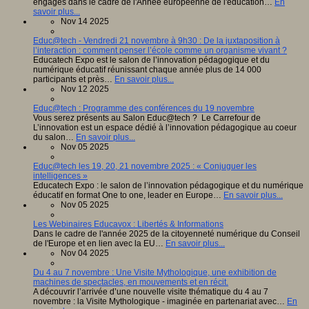
engagés dans le cadre de l'Année européenne de l'éducation…
En
savoir plus...
Nov 14 2025
Educ@tech - Vendredi 21 novembre à 9h30 : De la juxtaposition à
l’interaction : comment penser l’école comme un organisme vivant ?
Educatech Expo est le salon de l’innovation pédagogique et du
numérique éducatif réunissant chaque année plus de 14 000
participants et près…
En savoir plus...
Nov 12 2025
Educ@tech : Programme des conférences du 19 novembre
Vous serez présents au Salon Educ@tech ? Le Carrefour de
L’innovation est un espace dédié à l’innovation pédagogique au coeur
du salon…
En savoir plus...
Nov 05 2025
Educ@tech les 19, 20, 21 novembre 2025 : « Conjuguer les
intelligences »
Educatech Expo : le salon de l’innovation pédagogique et du numérique
éducatif en format One to one, leader en Europe…
En savoir plus...
Nov 05 2025
Les Webinaires Educavox : Libertés & Informations
Dans le cadre de l'année 2025 de la citoyenneté numérique du Conseil
de l'Europe et en lien avec la EU…
En savoir plus...
Nov 04 2025
Du 4 au 7 novembre : Une Visite Mythologique, une exhibition de
machines de spectacles, en mouvements et en récit.
A découvrir l’arrivée d’une nouvelle visite thématique du 4 au 7
novembre : la Visite Mythologique - imaginée en partenariat avec…
En