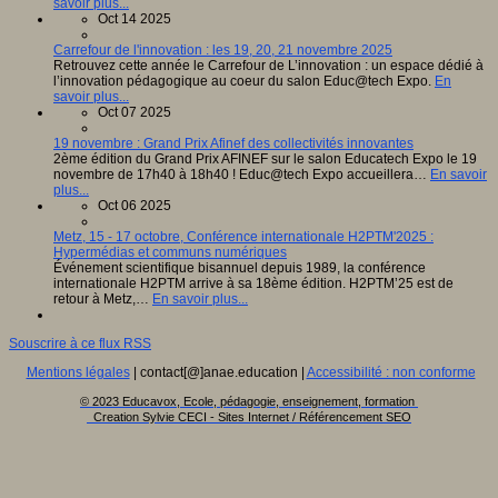
savoir plus...
Oct 14 2025
Carrefour de l'innovation : les 19, 20, 21 novembre 2025
Retrouvez cette année le Carrefour de L’innovation : un espace dédié à
l’innovation pédagogique au coeur du salon Educ@tech Expo.
En
savoir plus...
Oct 07 2025
19 novembre : Grand Prix Afinef des collectivités innovantes
2ème édition du Grand Prix AFINEF sur le salon Educatech Expo le 19
novembre de 17h40 à 18h40 ! Educ@tech Expo accueillera…
En savoir
plus...
Oct 06 2025
Metz, 15 - 17 octobre, Conférence internationale H2PTM'2025 :
Hypermédias et communs numériques
Événement scientifique bisannuel depuis 1989, la conférence
internationale H2PTM arrive à sa 18ème édition. H2PTM’25 est de
retour à Metz,…
En savoir plus...
Souscrire à ce flux RSS
Mentions légales
| contact[@]anae.education |
Accessibilité : non conforme
© 2023 Educavox, Ecole, pédagogie, enseignement, formation
Creation Sylvie CECI - Sites Internet / Référencement SEO