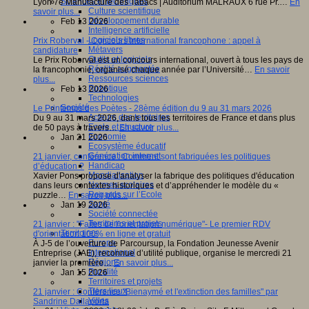
Sciences et techniques
Lyon 7e Manufacture des Tabacs | Auditorium MALRAUX 6 rue Pr.…
En
Culture scientifique
savoir plus...
Développement durable
Feb 13 2026
Intelligence artificielle
Logiciels libres
Prix Roberval - Concours international francophone : appel à
Métavers
candidature
Outils et logiciels
Le Prix Roberval est un concours international, ouvert à tous les pays de
Réalité augmentée
la francophonie, organisé chaque année par l’Université…
En savoir
Ressources sciences
plus...
Robotique
Feb 13 2026
Technologies
Société
Le Printemps des Poètes - 28ème édition du 9 au 31 mars 2026
Acteurs des territoires
Du 9 au 31 mars 2026, dans tous les territoires de France et dans plus
Ecole et structure
de 50 pays à travers…
En savoir plus...
Economie
Jan 21 2026
Ecosystème éducatif
Génération internet
21 janvier, conférence : Comment sont fabriquées les politiques
Handicap
d’éducation ?
Mondialisation
Xavier Pons propose d'analyser la fabrique des politiques d'éducation
Normes scolaires
dans leurs contextes historiques et d’appréhender le modèle du «
Regards sur l’Ecole
puzzle…
En savoir plus...
Santé
Jan 19 2026
Société connectée
Territoires et projets
21 janvier : "Faites de l'orientation numérique"- Le premier RDV
Territoires
d'orientation 100% en ligne et gratuit
Europe
À J-5 de l’ouverture de Parcoursup, la Fondation Jeunesse Avenir
International
Entreprise (JAE), reconnue d’utilité publique, organise le mercredi 21
Régions
janvier la première…
En savoir plus...
Ruralité
Jan 15 2026
Territoires et projets
Tiers lieux
21 janvier : Conférence "Bienaymé et l'extinction des familles" par
Villes
Sandrine Dallaporta