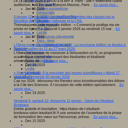
Vivre ensemble
Le 21 janvier 2026 à 18h30 à la BnF à Paris - Site F-Mitterrand Grand
Citoyenneté
auditorium, hall Est, quai François Mauriac, Paris…
En savoir plus...
Culture européenne
Jan 08 2026
Démocratie
Egalité Hommes/Femmes
5 janvier /15 mai 2026 : Le concours Trophées des classes par le
Ethique
Ministère de l'Éducation nationale et la CNIL
Gouvernance
Thématique de cette nouvelle édition : « Comment je protège ma vie
Inclusion
privée en ligne ? ». Du lundi 5 janvier 2026 au vendredi 15 mai…
En
Laïcité
savoir plus...
Ressources citoyenneté
Jan 07 2026
Tiers - lieux
Vie scolaire et sociale
L'Obvia s'associe à Simuvaction on AI : La prochaine édition se tiendra à
Niveaux
Paris-Versailles du 22 au 27 mars 2026.
Périscolaire
L'Obvia est heureux de s'associer à Simuvaction on AI, un programme
Ecole maternelle
académique intensif réunissant des étudiantes et étudiants
Ecole élémentaire
universitaires de…
En savoir plus...
Collège
Dec 19 2025
Lycée
Université
« Science infuse - À la rencontre des jeunes scientifiques » Mardi 27,
Les auteurs
jeudi 29 et vendredi 30 janvier 2026
Cap sur 2026 : découvrez les Rendez-vous incontournables des élèves
à la Cité des Sciences. À l’occasion de cette édition spécialement…
En
savoir plus...
Dec 19 2025
Vendredi 9, samedi 10, dimanche 11 janvier - Salon de l'étudiant,
Bordeaux
Entrée gratuite et inscription : https://salon-de-l-etudiant-
bordeaux.salon.letudiant.fr/ À une semaine de l’ouverture de la phase
de formulation des vœux sur Parcoursup, prévue…
En savoir plus...
Dec 15 2025