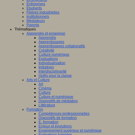
Entreprises
Etudiants
Filières industrielles
Institutionnels
Médiateurs
Parents
Thématiques
Apprendre et enseigner
Apprendre
Apprentissages
Apprentissages collaboratifs
Créativité
Culture numérique
Evaluations
Individualisation
Initiatives
Interdisciplinarité
Outils pour la classe
Arts et Culture
Art
Cinéma
Culture
Culture et numérique
Dispositifs de médiation
Littérature
Formation
Compétences professionnelles
Dispositifs de formation
E- formation
Enjeux et évolutions
Enseignement supérieur et numérique
Formations hybrides