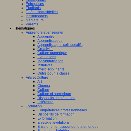
Entreprises
Etudiants
Filières industrielles
Institutionnels
Médiateurs
Parents
Thématiques
Apprendre et enseigner
Apprendre
Apprentissages
Apprentissages collaboratifs
Créativité
Culture numérique
Evaluations
Individualisation
Initiatives
Interdisciplinarité
Outils pour la classe
Arts et Culture
Art
Cinéma
Culture
Culture et numérique
Dispositifs de médiation
Littérature
Formation
Compétences professionnelles
Dispositifs de formation
E- formation
Enjeux et évolutions
Enseignement supérieur et numérique
Formations hybrides