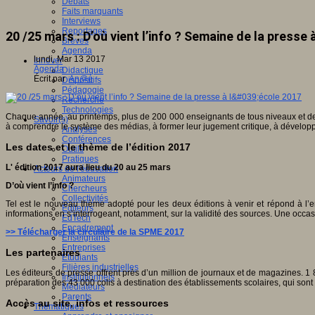
Débats
Faits marquants
Interviews
Reportages
20 /25 mars : D’où vient l’info ? Semaine de la presse 
Brèves
Agenda
lundi, Mar 13 2017
Innover
Agenda
Didactique
Écrit par
An@é
Dispositifs
Pédagogie
Recherche
Technologies
Chaque année, au printemps, plus de 200 000 enseignants de tous niveaux et de to
Savoir(s)
à comprendre le système des médias, à former leur jugement critique, à développer 
Analyses
Conférences
Les dates et le thème de l’édition 2017
Outils
Pratiques
L' édition 2017 aura lieu du 20 au 25 mars
Acteurs de l'éducation
Animateurs
D’où vient l’info ?
Chercheurs
Collectivités
Tel est le nouveau thème adopté pour les deux éditions à venir et répond à l’e
Editeurs
informations en s’interrogeant, notamment, sur la validité des sources. Une occas
EdTech
Encadrement
>> Télécharger la circulaire de la SPME 2017
Enseignants
Entreprises
Les partenaires
Etudiants
Filières industrielles
Les éditeurs de presse offrent près d’un million de journaux et de magazines. 1 
Institutionnels
préparation des 43 000 colis à destination des établissements scolaires, qui sont 
Médiateurs
Parents
Accès au site, infos et ressources
Thématiques