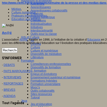
Apprendre et enseigner
http://www.clemi.fr/fr/evenements/semaine-de-la-presse-et-des-medias-dans-
Apprendre
Apprentissages
Médias
,
Apprentissages collaboratifs
Culture numérique
,
Créativité
Pratiques informationnelles
,
Culture numérique
Education aux médias
,
Evaluations
Individualisation
Initiatives
Interdisciplinarité
An@é
Outils pour la classe
Arts et Culture
L’association
An@é
, fondée en 1996, à l’initiative de la création d’
Educavox
en 2
Art
avec les différents acteurs de l’éducation sur l’évolution des pratiques éducatives
Cinéma
Culture
Culture et numérique
Dispositifs de médiation
Littérature
S'INFORMER
Formation
Compétences professionnelles
-
DEBATS
Dispositifs de formation
E- formation
-
FAITS MARQUANTS
Enjeux et évolutions
Enseignement supérieur et numérique
-
INTERVIEWS
Formations hybrides
-
REPORTAGES
Formation universitaire
Mooc’s
-
BREVES
Outils collaboratifs
Sites ressources
-
AGENDA
Tutorat
Jeux
Tout l'agenda
Jeu et éducation