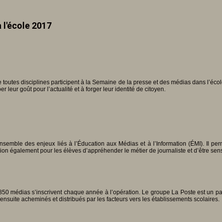
à l'école 2017
utes disciplines participent à la Semaine de la presse et des médias dans l’école®
leur goût pour l’actualité et à forger leur identité de citoyen.
nsemble des enjeux liés à l’Éducation aux Médias et à l’Information (ÉMI). Il per
ion également pour les élèves d’appréhender le métier de journaliste et d’être sensi
850 médias s’inscrivent chaque année à l’opération. Le groupe La Poste est un part
ensuite acheminés et distribués par les facteurs vers les établissements scolaires.