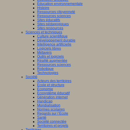
Education environnementale
Histoire
Ressources citoyenneté
Ressources sciences
Sites éducatifs
Sites pédagogiques
Sites ressources
Sciences et techniques
Culture scientifique
Développement durable
Intelligence artificielle
Logiciels libres
Métavers
Outils et logiciels
Réalité augmentée
Ressources sciences
Robotique
Technologies
Société
Acteurs des territoires
Ecole et structure
Economie
Ecosystème éducatif
Génération internet
Handicap
Mondialisation
Normes scolaires
Regards sur l’Ecole
Santé
Société connectée
Territoires et projets
Territoires