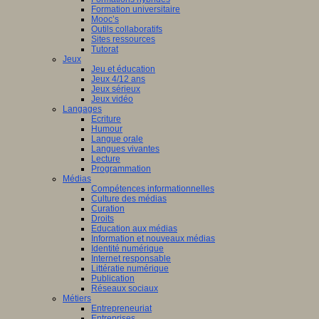
Formation universitaire
Mooc’s
Outils collaboratifs
Sites ressources
Tutorat
Jeux
Jeu et éducation
Jeux 4/12 ans
Jeux sérieux
Jeux vidéo
Langages
Ecriture
Humour
Langue orale
Langues vivantes
Lecture
Programmation
Médias
Compétences informationnelles
Culture des médias
Curation
Droits
Education aux médias
Information et nouveaux médias
Identité numérique
Internet responsable
Littératie numérique
Publication
Réseaux sociaux
Métiers
Entrepreneuriat
Entreprises