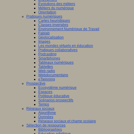
Evolutions des métiers
Métiers du numérique
Orientation
Pratiques numériques
Cartes heuristiques
Classes inversées
Environnement Numérique de Travail
Fablab
Géolocalisation
Images
Les mondes virtuels en éducation
Pratiques collaboratives
Podcasting
Smartphones
Tableaux numériques
Tablettes
Web radio
Webdocumentaire
eTwinning
Prospective
Ecosystème numérique
Espaces
Politique éducative
Scénarios prospectifs
Temps
Réseaux sociaux
Algorithme
Données
Réseaux sociaux et champ scolaire
Sélection de ressources
Bibliographies
Education artistique