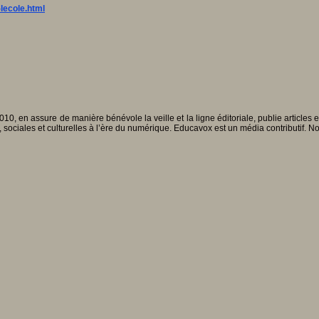
lecole.html
010, en assure de manière bénévole la veille et la ligne éditoriale, publie articles
, sociales et culturelles à l’ère du numérique. Educavox est un média contributif. N