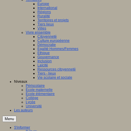
Europe
International
Régions
Ruralité
Territoires et projets
Tiers lieux
Villes
Vivre ensemble
Citoyenneté
Culture européenne
Démocratie
Egalité Hommes/Femmes
Ethique
Gouvernance
Inclusion
Laïcité
Ressources citoyenneté
Tiers - lieux
Vie scolaire et sociale
Niveaux
Périscolaire
Ecole maternelle
Ecole élémentaire
Collège
Lycée
Université
Les auteurs
Menu
S'informer