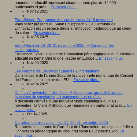
numérique éducatif réunissant chaque année plus de 14 000
participants et près…
En savoir plus...
Nov 12 2025
Educ@tech : Programme des conférences du 19 novembre
Vous serez présents au Salon Educ@tech ? Le Carrefour de
L’innovation est un espace dédié à l’innovation pédagogique au coeur
du salon…
En savoir plus...
Nov 05 2025
Educ@tech les 19, 20, 21 novembre 2025 : « Conjuguer les
intelligences »
Educatech Expo : le salon de l’innovation pédagogique et du numérique
éducatif en format One to one, leader en Europe…
En savoir plus...
Nov 05 2025
Les Webinaires Educavox : Libertés & Informations
Dans le cadre de l'année 2025 de la citoyenneté numérique du Conseil
de l'Europe et en lien avec la EU…
En savoir plus...
Nov 04 2025
Du 4 au 7 novembre : Une Visite Mythologique, une exhibition de
machines de spectacles, en mouvements et en récit.
A découvrir l’arrivée d’une nouvelle visite thématique du 4 au 7
novembre : la Visite Mythologique - imaginée en partenariat avec…
En
savoir plus...
Oct 14 2025
Carrefour de l'innovation : les 19, 20, 21 novembre 2025
Retrouvez cette année le Carrefour de L’innovation : un espace dédié à
l’innovation pédagogique au coeur du salon Educ@tech Expo.
En
savoir plus...