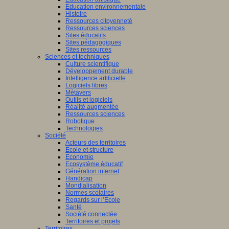
Education environnementale
Histoire
Ressources citoyenneté
Ressources sciences
Sites éducatifs
Sites pédagogiques
Sites ressources
Sciences et techniques
Culture scientifique
Développement durable
Intelligence artificielle
Logiciels libres
Métavers
Outils et logiciels
Réalité augmentée
Ressources sciences
Robotique
Technologies
Société
Acteurs des territoires
Ecole et structure
Economie
Ecosystème éducatif
Génération internet
Handicap
Mondialisation
Normes scolaires
Regards sur l’Ecole
Santé
Société connectée
Territoires et projets
Territoires