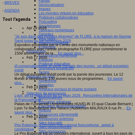
Fablab
-
BREVES
Géolocalisation
Images
-
AGENDA
Les mondes virtuels en éducation
Pratiques collaboratives
Tout l'agenda
Podcasting
Smartphones
Apr 26 2026
Tableaux numériques
Tablettes
"Je suis dans des mondes étranges" de FLORE, à la maison de George
Web radio
Sand jusqu'au 1er novembre 2026
Webdocumentaire
Expostion présentée par le Centre des monuments nationaux en
eTwinning
collaboration avec l'artiste photographe FLORE pour commémorer le
Prospective
150e anniversaire de la…
En savoir plus...
Ecosystème numérique
Feb 17 2026
Espaces
Politique éducative
IA conversationnelle et santé mentale des jeunes : un débat européen
Scénarios prospectifs
inédit
Temps
Un débat européen inédit porté par la parole des jeunesses. Le 12
Réseaux sociaux
février à Strasbourg, 130 jeunes issus de programmes…
En savoir
Algorithme
plus...
Données
Feb 13 2026
Réseaux sociaux et champ scolaire
Sélection de ressources
Lyon, du 11 mars 2026 au 12 mars 2026 : Rencontres Internationales de
Bibliographies
la Francophonie
Education artistique
Palais de l’Université | Amphithéâtre HUVELIN 15 quai Claude Bernard |
Education environnementale
Lyon 7e Manufacture des Tabacs | Auditorium MALRAUX 6 rue Pr.…
En
Histoire
savoir plus...
Ressources citoyenneté
Feb 13 2026
Ressources sciences
Sites éducatifs
Prix Roberval - Concours international francophone : appel à
Sites pédagogiques
candidature
Sites ressources
Le Prix Roberval est un concours international, ouvert à tous les pays de