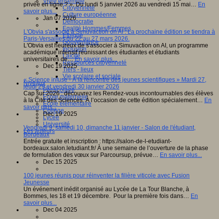
Vivre ensemble
privée en ligne ? ». Du lundi 5 janvier 2026 au vendredi 15 mai…
En
Citoyenneté
savoir plus...
Culture européenne
Jan 07 2026
Démocratie
Egalité Hommes/Femmes
L'Obvia s'associe à Simuvaction on AI : La prochaine édition se tiendra à
Ethique
Paris-Versailles du 22 au 27 mars 2026.
Gouvernance
L'Obvia est heureux de s'associer à Simuvaction on AI, un programme
Inclusion
académique intensif réunissant des étudiantes et étudiants
Laïcité
universitaires de…
En savoir plus...
Ressources citoyenneté
Dec 19 2025
Tiers - lieux
Vie scolaire et sociale
« Science infuse - À la rencontre des jeunes scientifiques » Mardi 27,
Niveaux
jeudi 29 et vendredi 30 janvier 2026
Périscolaire
Cap sur 2026 : découvrez les Rendez-vous incontournables des élèves
Ecole maternelle
à la Cité des Sciences. À l’occasion de cette édition spécialement…
En
Ecole élémentaire
savoir plus...
Collège
Dec 19 2025
Lycée
Université
Vendredi 9, samedi 10, dimanche 11 janvier - Salon de l'étudiant,
Les auteurs
Bordeaux
Entrée gratuite et inscription : https://salon-de-l-etudiant-
bordeaux.salon.letudiant.fr/ À une semaine de l’ouverture de la phase
de formulation des vœux sur Parcoursup, prévue…
En savoir plus...
Dec 15 2025
100 jeunes réunis pour réinventer la filière viticole avec Fusion
Jeunesse
Un événement inédit organisé au Lycée de La Tour Blanche, à
Bommes, les 18 et 19 décembre. Pour la première fois dans…
En
savoir plus...
Dec 04 2025