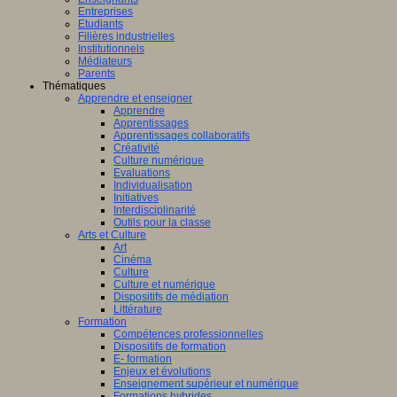
Entreprises
Etudiants
Filières industrielles
Institutionnels
Médiateurs
Parents
Thématiques
Apprendre et enseigner
Apprendre
Apprentissages
Apprentissages collaboratifs
Créativité
Culture numérique
Evaluations
Individualisation
Initiatives
Interdisciplinarité
Outils pour la classe
Arts et Culture
Art
Cinéma
Culture
Culture et numérique
Dispositifs de médiation
Littérature
Formation
Compétences professionnelles
Dispositifs de formation
E- formation
Enjeux et évolutions
Enseignement supérieur et numérique
Formations hybrides