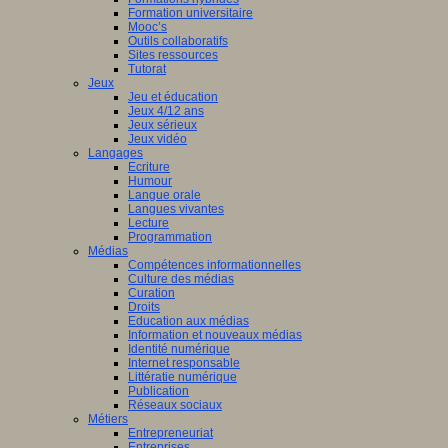
Formation universitaire
Mooc’s
Outils collaboratifs
Sites ressources
Tutorat
Jeux
Jeu et éducation
Jeux 4/12 ans
Jeux sérieux
Jeux vidéo
Langages
Ecriture
Humour
Langue orale
Langues vivantes
Lecture
Programmation
Médias
Compétences informationnelles
Culture des médias
Curation
Droits
Education aux médias
Information et nouveaux médias
Identité numérique
Internet responsable
Littératie numérique
Publication
Réseaux sociaux
Métiers
Entrepreneuriat
Entreprises