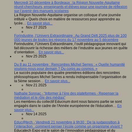
Mercredi 10 décembre à Bordeaux : la Région Nouvelle-Aquitaine
réunit chercheurs, enseignants et élèves pour une journée de réflexion
sur l’avenir des manuels scolaires
La Région Nouvelle-Aquitaine organise un colloque d’une journée
intitulé « Quels choix en matière de ressources pour apprendre au
lycée…
En savoir plus...
Nov 27 2025
Forindustrie, l’Univers Extraordinaire : Au Grand Défi 2025 plus de 100
000 jeunes de toutes les régions du 17 novembre au 5 décembre
Forindustrie, l’Univers Extraordinaire, l’outil pédagogique innovant qui
fait découvrir la richesse des métiers de l’industrie aux jeunes en quête
d’orientation…
En savoir plus...
Nov 25 2025
Du 8 au 11 novembre : Rencontres Michel Serres : « Quelle humanité
voulons-nous pour demain ? Du corps au cosmos. »
Le succès populaire des quatre premières éditions des rencontres
philosophiques Michel Serres a rendu indispensable l’organisation de
la 5ème session…
En savoir plus...
Nov 21 2025
Nathalie Sonnac - “Informer à l’ère des plateformes - Repenser la
médiation et le rôle des médias”
Les membres du collectif Educnum dont nous faisons partie se sont
engagés dans le cadre de l'Année européenne de l'éducation…
En
savoir plus...
Nov 14 2025
Educ@tech - Vendredi 21 novembre à 9h30 : De la juxtaposition à
l’interaction : comment penser l’école comme un organisme vivant ?
Educatech Expo est le salon de l’innovation pédagogique et du