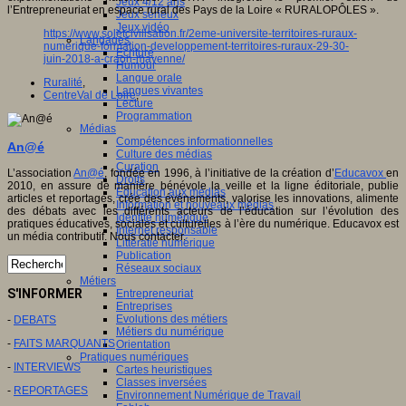
Jeux 4/12 ans
l’Entrepreneuriat en espace rural des Pays de la Loire « RURALOPÔLES ».
Jeux sérieux
Jeux vidéo
https://www.soletcivilisation.fr/2eme-universite-territoires-ruraux-
Langages
numerique-formation-developpement-territoires-ruraux-29-30-
Ecriture
juin-2018-a-craon-mayenne/
Humour
Langue orale
Ruralité
,
Langues vivantes
CentreVal de Loire
,
Lecture
Programmation
Médias
Compétences informationnelles
An@é
Culture des médias
Curation
L’association
An@é
, fondée en 1996, à l’initiative de la création d’
Educavox
en
Droits
2010, en assure de manière bénévole la veille et la ligne éditoriale, publie
Education aux médias
articles et reportages, crée des événements, valorise les innovations, alimente
Information et nouveaux médias
des débats avec les différents acteurs de l’éducation sur l’évolution des
Identité numérique
pratiques éducatives, sociales et culturelles à l’ère du numérique. Educavox est
Internet responsable
un média contributif. Nous contacter.
Littératie numérique
Publication
Réseaux sociaux
Métiers
S'INFORMER
Entrepreneuriat
Entreprises
Evolutions des métiers
-
DEBATS
Métiers du numérique
-
FAITS MARQUANTS
Orientation
Pratiques numériques
-
INTERVIEWS
Cartes heuristiques
Classes inversées
-
REPORTAGES
Environnement Numérique de Travail