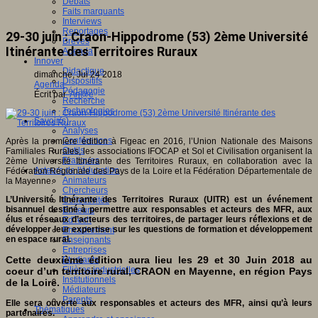
Débats
Faits marquants
Interviews
Reportages
29-30 juin : Craon-Hippodrome (53) 2ème Université
Brèves
Itinérante des Territoires Ruraux
Agenda
Innover
Didactique
dimanche, Jui 24 2018
Dispositifs
Agenda
Pédagogie
Écrit par
An@é
Recherche
Technologies
Savoir(s)
Analyses
Conférences
Après la première édition à Figeac en 2016, l’Union Nationale des Maisons
Outils
Familiales Rurales, les associations IFOCAP et Sol et Civilisation organisent la
Pratiques
2ème Université Itinérante des Territoires Ruraux, en collaboration avec la
Acteurs de l'éducation
Fédération Régionale des Pays de la Loire et la Fédération Départementale de
Animateurs
la Mayenne.
Chercheurs
L’Université Itinérante des Territoires Ruraux (UITR) est un événement
Collectivités
bisannuel destiné à permettre aux responsables et acteurs des MFR, aux
Editeurs
élus et réseaux d’acteurs des territoires, de partager leurs réflexions et de
EdTech
développer leur expertise sur les questions de formation et développement
Encadrement
en espace rural.
Enseignants
Entreprises
Cette deuxième édition aura lieu les 29 et 30 Juin 2018 au
Etudiants
Filières industrielles
coeur d’un territoire rural, CRAON en Mayenne, en région Pays
Institutionnels
de la Loire.
Médiateurs
Parents
Elle sera ouverte aux responsables et acteurs des MFR, ainsi qu’à leurs
Thématiques
partenaires.