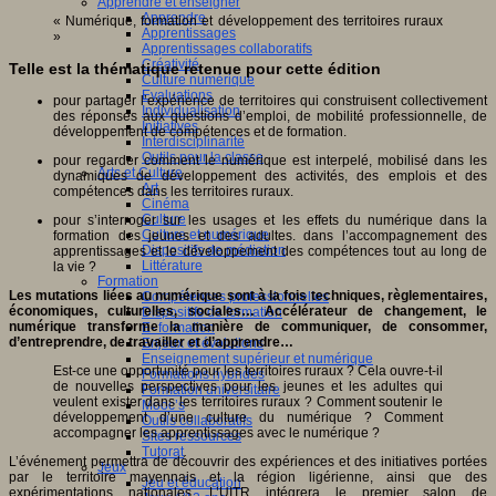
Apprendre et enseigner
Apprendre
« Numérique, formation et développement des territoires ruraux
Apprentissages
»
Apprentissages collaboratifs
Créativité
Telle est la thématique retenue pour cette édition
Culture numérique
Evaluations
pour partager l’expérience de territoires qui construisent collectivement
Individualisation
des réponses aux questions d’emploi, de mobilité professionnelle, de
Initiatives
développement de compétences et de formation.
Interdisciplinarité
Outils pour la classe
pour regarder comment le numérique est interpelé, mobilisé dans les
Arts et Culture
dynamiques de développement des activités, des emplois et des
Art
compétences dans les territoires ruraux.
Cinéma
Culture
pour s’interroger sur les usages et les effets du numérique dans la
Culture et numérique
formation des jeunes et des adultes. dans l’accompagnement des
Dispositifs de médiation
apprentissages et le développement des compétences tout au long de
Littérature
la vie ?
Formation
Les mutations liées au numérique sont à la fois techniques, règlementaires,
Compétences professionnelles
économiques, culturelles, sociales… Accélérateur de changement, le
Dispositifs de formation
numérique transforme la manière de communiquer, de consommer,
E- formation
d’entreprendre, de travailler et d’apprendre…
Enjeux et évolutions
Enseignement supérieur et numérique
Est-ce une opportunité pour les territoires ruraux ? Cela ouvre-t-il
Formations hybrides
de nouvelles perspectives pour les jeunes et les adultes qui
Formation universitaire
veulent exister dans les territoires ruraux ? Comment soutenir le
Mooc’s
développement d’une culture du numérique ? Comment
Outils collaboratifs
accompagner les apprentissages avec le numérique ?
Sites ressources
Tutorat
L’événement permettra de découvrir des expériences et des initiatives portées
Jeux
par le territoire mayennais et la région ligérienne, ainsi que des
Jeu et éducation
expérimentations nationales. L’UITR intégrera le premier salon de