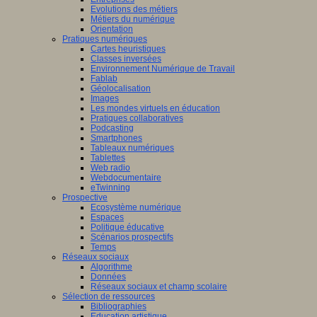
Evolutions des métiers
Métiers du numérique
Orientation
Pratiques numériques
Cartes heuristiques
Classes inversées
Environnement Numérique de Travail
Fablab
Géolocalisation
Images
Les mondes virtuels en éducation
Pratiques collaboratives
Podcasting
Smartphones
Tableaux numériques
Tablettes
Web radio
Webdocumentaire
eTwinning
Prospective
Ecosystème numérique
Espaces
Politique éducative
Scénarios prospectifs
Temps
Réseaux sociaux
Algorithme
Données
Réseaux sociaux et champ scolaire
Sélection de ressources
Bibliographies
Education artistique