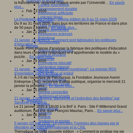
Sciences et techniques
la francophonie, organisé chaque année par l’Université…
En savoir
Culture scientifique
plus...
Développement durable
Feb 13 2026
Intelligence artificielle
Logiciels libres
Le Printemps des Poètes - 28ème édition du 9 au 31 mars 2026
Métavers
Du 9 au 31 mars 2026, dans tous les territoires de France et dans plus
Outils et logiciels
de 50 pays à travers…
En savoir plus...
Réalité augmentée
Jan 21 2026
Ressources sciences
Robotique
21 janvier, conférence : Comment sont fabriquées les politiques
Technologies
d’éducation ?
Société
Xavier Pons propose d'analyser la fabrique des politiques d'éducation
Acteurs des territoires
dans leurs contextes historiques et d’appréhender le modèle du «
Ecole et structure
puzzle…
En savoir plus...
Economie
Jan 19 2026
Ecosystème éducatif
Génération internet
21 janvier : "Faites de l'orientation numérique"- Le premier RDV
Handicap
d'orientation 100% en ligne et gratuit
Mondialisation
À J-5 de l’ouverture de Parcoursup, la Fondation Jeunesse Avenir
Normes scolaires
Entreprise (JAE), reconnue d’utilité publique, organise le mercredi 21
Regards sur l’Ecole
janvier la première…
En savoir plus...
Santé
Jan 15 2026
Société connectée
Territoires et projets
21 janvier : Conférence "Bienaymé et l'extinction des familles" par
Territoires
Sandrine Dallaporta
Europe
Le 21 janvier 2026 à 18h30 à la BnF à Paris - Site F-Mitterrand Grand
International
auditorium, hall Est, quai François Mauriac, Paris…
En savoir plus...
Régions
Jan 08 2026
Ruralité
Territoires et projets
5 janvier /15 mai 2026 : Le concours Trophées des classes par le
Tiers lieux
Ministère de l'Éducation nationale et la CNIL
Villes
Thématique de cette nouvelle édition : « Comment je protège ma vie