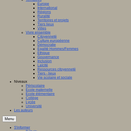
Europe
International
Régions
Ruralité
Territoires et projets
Tiers lieux
Villes
Vivre ensemble
Citoyenneté
Culture européenne
Démocratie
Egalité Hommes/Femmes
Ethique
Gouvernance
Inclusion
Laïcité
Ressources citoyenneté
Tiers - lieux
Vie scolaire et sociale
Niveaux
Périscolaire
Ecole maternelle
Ecole élémentaire
Collège
Lycée
Université
Les auteurs
Menu
S'informer