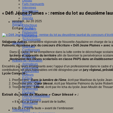
Débats
Faits marquants
Interviews
Reportages
« Défi Jeune Plumes » : remise du lot au deuxième la
Brèves
Agenda
vendredi, Jui 20 2025
Innover
Agenda
Didactique
Écrit par
An@é
Dispositifs
Pédagogie
Recherche
Technologies
Stéphanie Anfray,
conseillère régionale de Nouvelle-Aquitaine en charge de la 
Savoir(s)
Palmono, deuxième prix du concours d’écriture «
Défi Jeune Plumes
» avec s
Analyses
Conférences
Dans le cadre de sa compétence dans la lutte contre le décrochage scolaire
Outils
lycéens et apprentis du territoire
afin de favoriser la persévérance scolaire
Pratiques
destination des élèves scolarisés en classe PAPS dans un établissement 
Acteurs de l'éducation
Animateurs
Encadrés par leurs enseignants avec l’appui d’un professionnel dans le cadre d’at
Chercheurs
contributions les plus honorables ont été désignées par un
jury régional, prési
Collectivités
Lycée Connecté :
Editeurs
EdTech
Premier prix :
Dans la lumière de l’âme
, écrit par Maelisse du lycée Jea
Encadrement
Deuxième prix :
Cœur blessé
, écrit par Maxime Palmono du lycée Robert
Enseignants
Troisième prix :
Liberté
, écrit par An Icha du lycée Jean-Moulin de Thouars
Entreprises
Etudiants
Extrait du texte de Maxime
«
Cœur blessé
»
:
Filières industrielles
Institutionnels
« Il te dit « je t’aime » avant de te baffer,
Médiateurs
Parents
Il te dit « c’est ta faute » avant de t’embrasser.
Thématiques