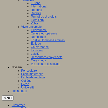
Europe
International
Régions
Ruralité
Territoires et projets
Tiers lieux
Villes
Vivre ensemble
Citoyenneté
Culture européenne
Démocratie
Egalité Hommes/Femmes
Ethique
Gouvernance
Inclusion
Laïcité
Ressources citoyenneté
Tiers - lieux
Vie scolaire et sociale
Niveaux
Périscolaire
Ecole maternelle
Ecole élémentaire
Collège
Lycée
Université
Les auteurs
Menu
S'informer