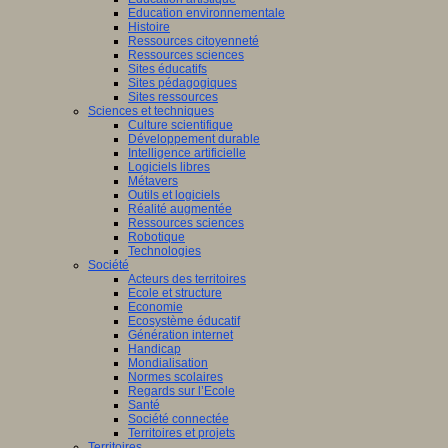
Education environnementale
Histoire
Ressources citoyenneté
Ressources sciences
Sites éducatifs
Sites pédagogiques
Sites ressources
Sciences et techniques
Culture scientifique
Développement durable
Intelligence artificielle
Logiciels libres
Métavers
Outils et logiciels
Réalité augmentée
Ressources sciences
Robotique
Technologies
Société
Acteurs des territoires
Ecole et structure
Economie
Ecosystème éducatif
Génération internet
Handicap
Mondialisation
Normes scolaires
Regards sur l’Ecole
Santé
Société connectée
Territoires et projets
Territoires