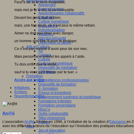
Apprendre et enseigner
Face à lui, tu te sens incapable,
Apprendre
Apprentissages
mais moi je te le dis, tu es incroyable.
Apprentissages collaboratifs
Créativité
Devant les gens tout va bien,
Culture numérique
mais, une fois seuls, ce n’est plus le même refrain.
Evaluations
Individualisation
Aimer ne doit pas rimer avec danger,
Initiatives
Interdisciplinarité
un homme doit être là pour te protéger.
Outils pour la classe
Arts et Culture
Ce n’est pas normal d’avoir peur de son mec.
Art
Cinéma
Mais personne n’entend tes appels à l’aide.
Culture
Culture et numérique
Tu dois enfin dire la vérité,
Dispositifs de médiation
Littérature
sauf si tu veux qu’il finisse par te tuer. »
Formation
Accès aux textes
Compétences professionnelles
Dispositifs de formation
Initiatives
,
E- formation
Ecriture
,
Enjeux et évolutions
NouvelleAquitaine
,
Enseignement supérieur et numérique
Formations hybrides
Formation universitaire
Mooc’s
An@é
Outils collaboratifs
Sites ressources
L’association
An@é
, fondée en 1996, à l’initiative de la création d’
Educavox
en 2
Tutorat
avec les différents acteurs de l’éducation sur l’évolution des pratiques éducatives
Jeux
Jeu et éducation