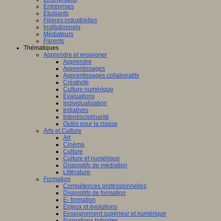
Entreprises
Etudiants
Filières industrielles
Institutionnels
Médiateurs
Parents
Thématiques
Apprendre et enseigner
Apprendre
Apprentissages
Apprentissages collaboratifs
Créativité
Culture numérique
Evaluations
Individualisation
Initiatives
Interdisciplinarité
Outils pour la classe
Arts et Culture
Art
Cinéma
Culture
Culture et numérique
Dispositifs de médiation
Littérature
Formation
Compétences professionnelles
Dispositifs de formation
E- formation
Enjeux et évolutions
Enseignement supérieur et numérique
Formations hybrides