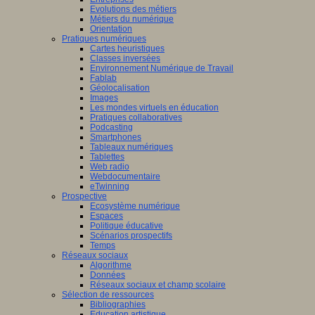
Evolutions des métiers
Métiers du numérique
Orientation
Pratiques numériques
Cartes heuristiques
Classes inversées
Environnement Numérique de Travail
Fablab
Géolocalisation
Images
Les mondes virtuels en éducation
Pratiques collaboratives
Podcasting
Smartphones
Tableaux numériques
Tablettes
Web radio
Webdocumentaire
eTwinning
Prospective
Ecosystème numérique
Espaces
Politique éducative
Scénarios prospectifs
Temps
Réseaux sociaux
Algorithme
Données
Réseaux sociaux et champ scolaire
Sélection de ressources
Bibliographies
Education artistique