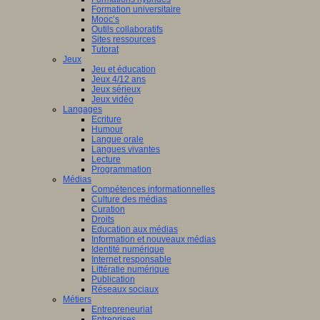
Formation universitaire
Mooc’s
Outils collaboratifs
Sites ressources
Tutorat
Jeux
Jeu et éducation
Jeux 4/12 ans
Jeux sérieux
Jeux vidéo
Langages
Ecriture
Humour
Langue orale
Langues vivantes
Lecture
Programmation
Médias
Compétences informationnelles
Culture des médias
Curation
Droits
Education aux médias
Information et nouveaux médias
Identité numérique
Internet responsable
Littératie numérique
Publication
Réseaux sociaux
Métiers
Entrepreneuriat
Entreprises