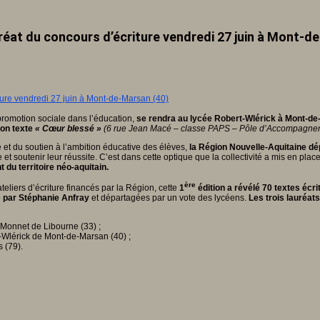
uréat du concours d’écriture vendredi 27 juin à Mont-d
promotion sociale dans l’éducation,
se rendra au lycée Robert-Wlérick à Mont-de
on texte
« Cœur blessé »
(6 rue Jean Macé – classe PAPS – Pôle d’Accompagnem
 et du soutien à l’ambition éducative des élèves,
la Région Nouvelle-Aquitaine dépl
 et soutenir leur réussite. C’est dans cette optique que la collectivité a mis en plac
du territoire néo-aquitain.
ère
eliers d’écriture financés par la Région, cette
1
édition a révélé 70 textes écri
dé par Stéphanie Anfray
et départagées par un vote des lycéens.
Les trois lauréats
n-Monnet de Libourne (33)
;
-Wlérick de Mont-de-Marsan (40) ;
 (79).