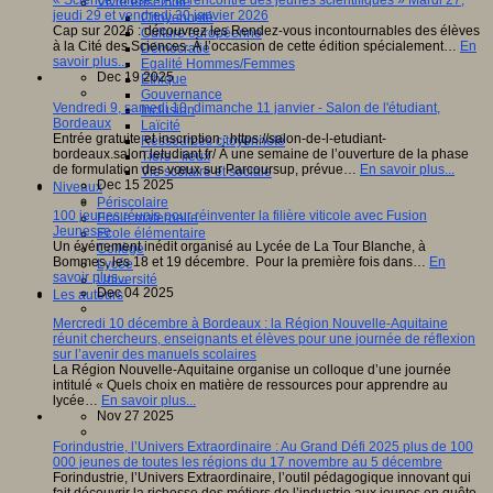
« Science infuse - À la rencontre des jeunes scientifiques » Mardi 27,
Vivre ensemble
jeudi 29 et vendredi 30 janvier 2026
Citoyenneté
Cap sur 2026 : découvrez les Rendez-vous incontournables des élèves
Culture européenne
à la Cité des Sciences. À l’occasion de cette édition spécialement…
En
Démocratie
savoir plus...
Egalité Hommes/Femmes
Dec 19 2025
Ethique
Gouvernance
Vendredi 9, samedi 10, dimanche 11 janvier - Salon de l'étudiant,
Inclusion
Bordeaux
Laïcité
Entrée gratuite et inscription : https://salon-de-l-etudiant-
Ressources citoyenneté
bordeaux.salon.letudiant.fr/ À une semaine de l’ouverture de la phase
Tiers - lieux
de formulation des vœux sur Parcoursup, prévue…
En savoir plus...
Vie scolaire et sociale
Dec 15 2025
Niveaux
Périscolaire
100 jeunes réunis pour réinventer la filière viticole avec Fusion
Ecole maternelle
Jeunesse
Ecole élémentaire
Un événement inédit organisé au Lycée de La Tour Blanche, à
Collège
Bommes, les 18 et 19 décembre. Pour la première fois dans…
En
Lycée
savoir plus...
Université
Dec 04 2025
Les auteurs
Mercredi 10 décembre à Bordeaux : la Région Nouvelle-Aquitaine
réunit chercheurs, enseignants et élèves pour une journée de réflexion
sur l’avenir des manuels scolaires
La Région Nouvelle-Aquitaine organise un colloque d’une journée
intitulé « Quels choix en matière de ressources pour apprendre au
lycée…
En savoir plus...
Nov 27 2025
Forindustrie, l’Univers Extraordinaire : Au Grand Défi 2025 plus de 100
000 jeunes de toutes les régions du 17 novembre au 5 décembre
Forindustrie, l’Univers Extraordinaire, l’outil pédagogique innovant qui