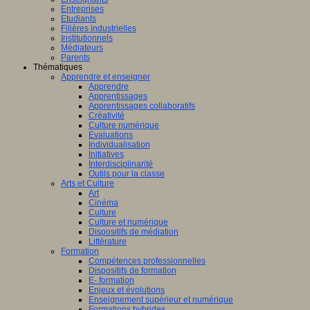
Entreprises
Etudiants
Filières industrielles
Institutionnels
Médiateurs
Parents
Thématiques
Apprendre et enseigner
Apprendre
Apprentissages
Apprentissages collaboratifs
Créativité
Culture numérique
Evaluations
Individualisation
Initiatives
Interdisciplinarité
Outils pour la classe
Arts et Culture
Art
Cinéma
Culture
Culture et numérique
Dispositifs de médiation
Littérature
Formation
Compétences professionnelles
Dispositifs de formation
E- formation
Enjeux et évolutions
Enseignement supérieur et numérique
Formations hybrides