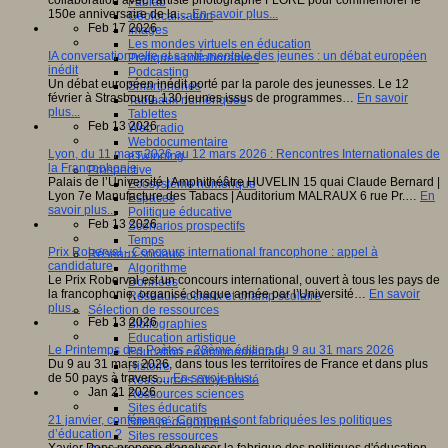
collaboration avec l'artiste photographe FLORE pour commémorer le
Fablab
150e anniversaire de la…
En savoir plus...
Géolocalisation
Feb 17 2026
Images
Les mondes virtuels en éducation
IA conversationnelle et santé mentale des jeunes : un débat européen
Pratiques collaboratives
inédit
Podcasting
Un débat européen inédit porté par la parole des jeunesses. Le 12
Smartphones
février à Strasbourg, 130 jeunes issus de programmes…
En savoir
Tableaux numériques
plus...
Tablettes
Feb 13 2026
Web radio
Webdocumentaire
Lyon, du 11 mars 2026 au 12 mars 2026 : Rencontres Internationales de
eTwinning
la Francophonie
Prospective
Palais de l’Université | Amphithéâtre HUVELIN 15 quai Claude Bernard |
Ecosystème numérique
Lyon 7e Manufacture des Tabacs | Auditorium MALRAUX 6 rue Pr.…
En
Espaces
savoir plus...
Politique éducative
Feb 13 2026
Scénarios prospectifs
Temps
Prix Roberval - Concours international francophone : appel à
Réseaux sociaux
candidature
Algorithme
Le Prix Roberval est un concours international, ouvert à tous les pays de
Données
la francophonie, organisé chaque année par l’Université…
En savoir
Réseaux sociaux et champ scolaire
plus...
Sélection de ressources
Feb 13 2026
Bibliographies
Education artistique
Le Printemps des Poètes - 28ème édition du 9 au 31 mars 2026
Education environnementale
Du 9 au 31 mars 2026, dans tous les territoires de France et dans plus
Histoire
de 50 pays à travers…
En savoir plus...
Ressources citoyenneté
Jan 21 2026
Ressources sciences
Sites éducatifs
21 janvier, conférence : Comment sont fabriquées les politiques
Sites pédagogiques
d’éducation ?
Sites ressources