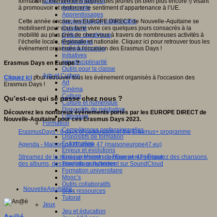
formations, interventions auprès des jeunes (et bien plus encore !) visant
Apprendre et enseigner
à promouvoir et renforcer le sentiment d’appartenance à l’UE.
Apprendre
Apprentissages
Cette année encore, les EUROPE DIRECT de Nouvelle-Aquitaine se
Apprentissages collaboratifs
mobilisent pour vous faire vivre ces quelques jours consacrés à la
Créativité
mobilité au plus près de chez vous à travers de nombreuses activités à
Culture numérique
l’échelle locale, régionale et nationale. Cliquez ici pour retrouver tous les
Evaluations
évènement organisés à l'occasion des Erasmus Days !
Individualisation
Initiatives
Interdisciplinarité
Erasmus Days en Europe ?
Outils pour la classe
Arts et Culture
Cliquez ici
pour retrouver tous les évènement organisés à l'occasion des
Art
Erasmus Days !
Cinéma
Culture
Qu’est-ce qui se passe chez nous ?
Culture et numérique
Dispositifs de médiation
Découvrez les nombreux événements portés par les EUROPE DIRECT de
Littérature
Nouvelle-Aquitaine pour ces Erasmus Days 2023.
Formation
Compétences professionnelles
ErasmusDays - 6 days of celebration of the Erasmus+ programme
Dispositifs de formation
E- formation
Agenda - Maison de l'Europe 47 (maisoneurope47.eu)
Enjeux et évolutions
Streamez de la musique Maison de l'Europe 47 | Écoutez des chansons,
Enseignement supérieur et numérique
des albums, des playlists gratuitement sur SoundCloud
Formations hybrides
Formation universitaire
Mooc’s
Outils collaboratifs
NouvelleAquitaine
,
Sites ressources
Tutorat
Jeux
Jeu et éducation
An@é