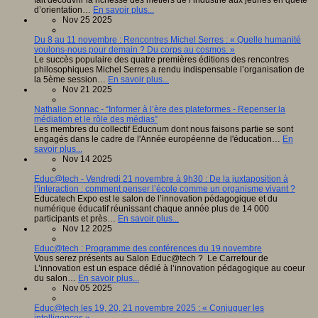
fait découvrir la richesse des métiers de l’industrie aux jeunes en quête
d’orientation…
En savoir plus...
Nov 25 2025
Du 8 au 11 novembre : Rencontres Michel Serres : « Quelle humanité
voulons-nous pour demain ? Du corps au cosmos. »
Le succès populaire des quatre premières éditions des rencontres
philosophiques Michel Serres a rendu indispensable l’organisation de
la 5ème session…
En savoir plus...
Nov 21 2025
Nathalie Sonnac - “Informer à l’ère des plateformes - Repenser la
médiation et le rôle des médias”
Les membres du collectif Educnum dont nous faisons partie se sont
engagés dans le cadre de l'Année européenne de l'éducation…
En
savoir plus...
Nov 14 2025
Educ@tech - Vendredi 21 novembre à 9h30 : De la juxtaposition à
l’interaction : comment penser l’école comme un organisme vivant ?
Educatech Expo est le salon de l’innovation pédagogique et du
numérique éducatif réunissant chaque année plus de 14 000
participants et près…
En savoir plus...
Nov 12 2025
Educ@tech : Programme des conférences du 19 novembre
Vous serez présents au Salon Educ@tech ? Le Carrefour de
L’innovation est un espace dédié à l’innovation pédagogique au coeur
du salon…
En savoir plus...
Nov 05 2025
Educ@tech les 19, 20, 21 novembre 2025 : « Conjuguer les