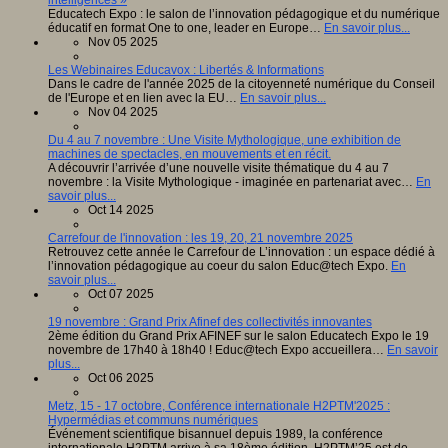
intelligences »
Educatech Expo : le salon de l’innovation pédagogique et du numérique
éducatif en format One to one, leader en Europe…
En savoir plus...
Nov 05 2025
Les Webinaires Educavox : Libertés & Informations
Dans le cadre de l'année 2025 de la citoyenneté numérique du Conseil
de l'Europe et en lien avec la EU…
En savoir plus...
Nov 04 2025
Du 4 au 7 novembre : Une Visite Mythologique, une exhibition de
machines de spectacles, en mouvements et en récit.
A découvrir l’arrivée d’une nouvelle visite thématique du 4 au 7
novembre : la Visite Mythologique - imaginée en partenariat avec…
En
savoir plus...
Oct 14 2025
Carrefour de l'innovation : les 19, 20, 21 novembre 2025
Retrouvez cette année le Carrefour de L’innovation : un espace dédié à
l’innovation pédagogique au coeur du salon Educ@tech Expo.
En
savoir plus...
Oct 07 2025
19 novembre : Grand Prix Afinef des collectivités innovantes
2ème édition du Grand Prix AFINEF sur le salon Educatech Expo le 19
novembre de 17h40 à 18h40 ! Educ@tech Expo accueillera…
En savoir
plus...
Oct 06 2025
Metz, 15 - 17 octobre, Conférence internationale H2PTM'2025 :
Hypermédias et communs numériques
Événement scientifique bisannuel depuis 1989, la conférence