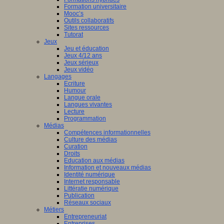
Formation universitaire
Mooc’s
Outils collaboratifs
Sites ressources
Tutorat
Jeux
Jeu et éducation
Jeux 4/12 ans
Jeux sérieux
Jeux vidéo
Langages
Ecriture
Humour
Langue orale
Langues vivantes
Lecture
Programmation
Médias
Compétences informationnelles
Culture des médias
Curation
Droits
Education aux médias
Information et nouveaux médias
Identité numérique
Internet responsable
Littératie numérique
Publication
Réseaux sociaux
Métiers
Entrepreneuriat
Entreprises