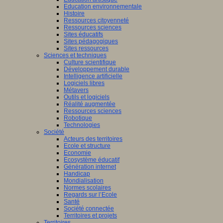
Education environnementale
Histoire
Ressources citoyenneté
Ressources sciences
Sites éducatifs
Sites pédagogiques
Sites ressources
Sciences et techniques
Culture scientifique
Développement durable
Intelligence artificielle
Logiciels libres
Métavers
Outils et logiciels
Réalité augmentée
Ressources sciences
Robotique
Technologies
Société
Acteurs des territoires
Ecole et structure
Economie
Ecosystème éducatif
Génération internet
Handicap
Mondialisation
Normes scolaires
Regards sur l’Ecole
Santé
Société connectée
Territoires et projets
Territoires