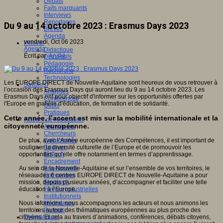
Débats
Faits marquants
Interviews
Reportages
Du 9 au 14 octobre 2023 : Erasmus Days 2023
Brèves
Agenda
vendredi, Oct 06 2023
Innover
Agenda
Didactique
Écrit par
An@é
Dispositifs
Pédagogie
Recherche
Technologies
Les EUROPE DIRECT de Nouvelle-Aquitaine sont heureux de vous retrouver à
Savoir(s)
l’occasion des Erasmus Days qui auront lieu du 9 au 14 octobre 2023. Les
Analyses
Erasmus Days ont pour objectif d'informer sur les opportunités offertes par
Conférences
l'Europe en matière d'éducation, de formation et de solidarité.
Outils
Pratiques
Cette année, l’accent est mis sur la mobilité internationale et la
Acteurs de l'éducation
citoyenneté européenne.
Animateurs
Chercheurs
De plus, avec l’Année européenne des Compétences, il est important de
Collectivités
souligner la diversité culturelle de l’Europe et de promouvoir les
Editeurs
opportunités qu’elle offre notamment en termes d’apprentissage.
EdTech
Encadrement
Au sein de la Nouvelle-Aquitaine et sur l’ensemble de vos territoires, le
Enseignants
réseau des 6 centres EUROPE DIRECT de Nouvelle-Aquitaine a pour
Entreprises
mission, depuis plusieurs années, d’accompagner et faciliter une telle
Etudiants
éducation à l’Europe.
Filières industrielles
Institutionnels
Nous informons, nous accompagnons les acteurs et nous animons les
Médiateurs
territoires autour des thématiques européennes au plus proche des
Parents
citoyens. Et cela au travers d’animations, conférences, débats citoyens,
Thématiques