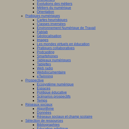
Evolutions des métiers
Métiers du numérique
Orientation
Pratiques numériques
Cartes heuristiques
Classes inversées
Environnement Numérique de Travail
Fablab
Géolocalisation
Images
Les mondes virtuels en éducation
Pratiques collaboratives
Podcasting
Smartphones
Tableaux numériques
Tablettes
Web radio
Webdocumentaire
eTwinning
Prospective
Ecosystème numérique
Espaces
Politique éducative
Scénarios prospectifs
Temps
Réseaux sociaux
Algorithme
Données
Réseaux sociaux et champ scolaire
Sélection de ressources
Bibliographies
Education artistique