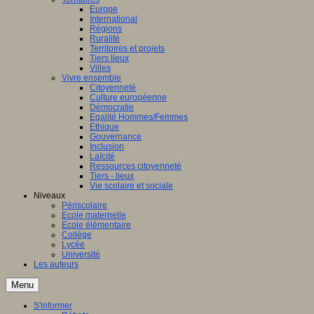
Europe
International
Régions
Ruralité
Territoires et projets
Tiers lieux
Villes
Vivre ensemble
Citoyenneté
Culture européenne
Démocratie
Egalité Hommes/Femmes
Ethique
Gouvernance
Inclusion
Laïcité
Ressources citoyenneté
Tiers - lieux
Vie scolaire et sociale
Niveaux
Périscolaire
Ecole maternelle
Ecole élémentaire
Collège
Lycée
Université
Les auteurs
Menu
S'informer