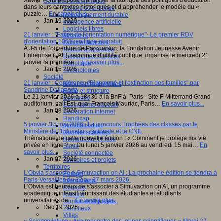
Xavier Pons propose d'analyser la fabrique des politiques d'éducation
Sciences et techniques
dans leurs contextes historiques et d’appréhender le modèle du «
Culture scientifique
puzzle…
En savoir plus...
Développement durable
Jan 19 2026
Intelligence artificielle
Logiciels libres
21 janvier : "Faites de l'orientation numérique"- Le premier RDV
Métavers
d'orientation 100% en ligne et gratuit
Outils et logiciels
À J-5 de l’ouverture de Parcoursup, la Fondation Jeunesse Avenir
Réalité augmentée
Entreprise (JAE), reconnue d’utilité publique, organise le mercredi 21
Ressources sciences
janvier la première…
En savoir plus...
Robotique
Jan 15 2026
Technologies
Société
21 janvier : Conférence "Bienaymé et l'extinction des familles" par
Acteurs des territoires
Sandrine Dallaporta
Ecole et structure
Le 21 janvier 2026 à 18h30 à la BnF à Paris - Site F-Mitterrand Grand
Economie
auditorium, hall Est, quai François Mauriac, Paris…
En savoir plus...
Ecosystème éducatif
Jan 08 2026
Génération internet
Handicap
5 janvier /15 mai 2026 : Le concours Trophées des classes par le
Mondialisation
Ministère de l'Éducation nationale et la CNIL
Normes scolaires
Thématique de cette nouvelle édition : « Comment je protège ma vie
Regards sur l’Ecole
privée en ligne ? ». Du lundi 5 janvier 2026 au vendredi 15 mai…
En
Santé
savoir plus...
Société connectée
Jan 07 2026
Territoires et projets
Territoires
L'Obvia s'associe à Simuvaction on AI : La prochaine édition se tiendra à
Europe
Paris-Versailles du 22 au 27 mars 2026.
International
L'Obvia est heureux de s'associer à Simuvaction on AI, un programme
Régions
académique intensif réunissant des étudiantes et étudiants
Ruralité
universitaires de…
En savoir plus...
Territoires et projets
Dec 19 2025
Tiers lieux
Villes