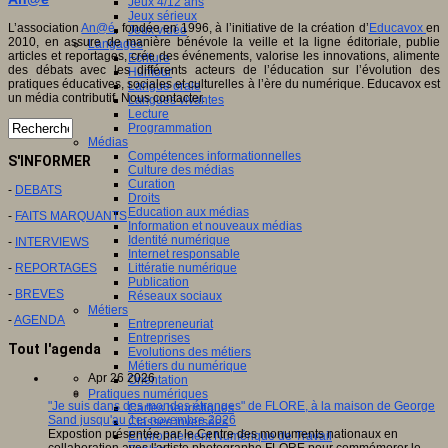
Jeux 4/12 ans
Jeux sérieux
L’association
An@é
, fondée en 1996, à l’initiative de la création d’
Educavox
en
Jeux vidéo
2010, en assure de manière bénévole la veille et la ligne éditoriale, publie
Langages
articles et reportages, crée des événements, valorise les innovations, alimente
Ecriture
des débats avec les différents acteurs de l’éducation sur l’évolution des
Humour
pratiques éducatives, sociales et culturelles à l’ère du numérique. Educavox est
Langue orale
un média contributif. Nous contacter.
Langues vivantes
Lecture
Programmation
Médias
Compétences informationnelles
S'INFORMER
Culture des médias
Curation
-
DEBATS
Droits
Education aux médias
-
FAITS MARQUANTS
Information et nouveaux médias
Identité numérique
-
INTERVIEWS
Internet responsable
Littératie numérique
-
REPORTAGES
Publication
-
BREVES
Réseaux sociaux
Métiers
-
AGENDA
Entrepreneuriat
Entreprises
Tout l'agenda
Evolutions des métiers
Métiers du numérique
Apr 26 2026
Orientation
Pratiques numériques
"Je suis dans des mondes étranges" de FLORE, à la maison de George
Cartes heuristiques
Sand jusqu'au 1er novembre 2026
Classes inversées
Expostion présentée par le Centre des monuments nationaux en
Environnement Numérique de Travail