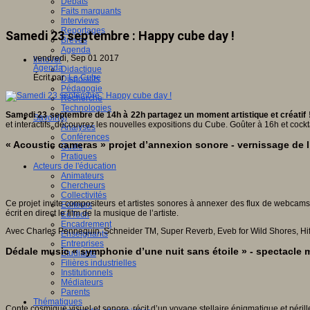
Débats
Faits marquants
Interviews
Reportages
Samedi 23 septembre : Happy cube day !
Brèves
Agenda
vendredi, Sep 01 2017
Innover
Agenda
Didactique
Écrit par
Le Cube
Dispositifs
Pédagogie
Recherche
Technologies
Samedi 23 septembre de 14h à 22h partagez un moment artistique et créatif 
Savoir(s)
et interactifs, découvrez les nouvelles expositions du Cube. Goûter à 16h et cockt
Analyses
Conférences
« Acoustic cameras » projet d’annexion sonore - vernissage de l
Outils
Pratiques
Acteurs de l'éducation
Animateurs
Chercheurs
Collectivités
Ce projet invite compositeurs et artistes sonores à annexer des flux de webcams
Editeurs
écrit en direct le film de la musique de l’artiste.
EdTech
Encadrement
Avec Charles Pennequin, Schneider TM, Super Reverb, Eveb for Wild Shores, Hifi
Enseignants
Entreprises
Dédale music « symphonie d’une nuit sans étoile » - spectacle m
Etudiants
Filières industrielles
Institutionnels
Médiateurs
Parents
Thématiques
Conte cosmique visuel et sonore, récit d’un voyage stellaire énigmatique et péril