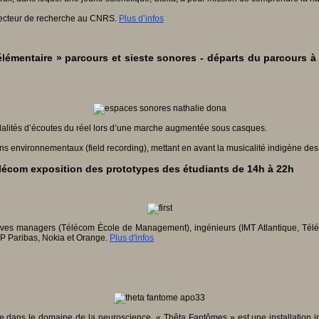
directeur de recherche au CNRS.
Plus d’infos
lémentaire » parcours et sieste sonores - départs du parcours à 
dalités d’écoutes du réel lors d’une marche augmentée sous casques.
s environnementaux (field recording), mettant en avant la musicalité indigène des 
élécom exposition des prototypes des étudiants de 14h à 22h
élèves managers (Télécom École de Management), ingénieurs (IMT Atlantique, Télé
P Paribas, Nokia et Orange.
Plus d'infos
ique dans le domaine de la neuroscience, « Thêta Fantômes » est une installation 