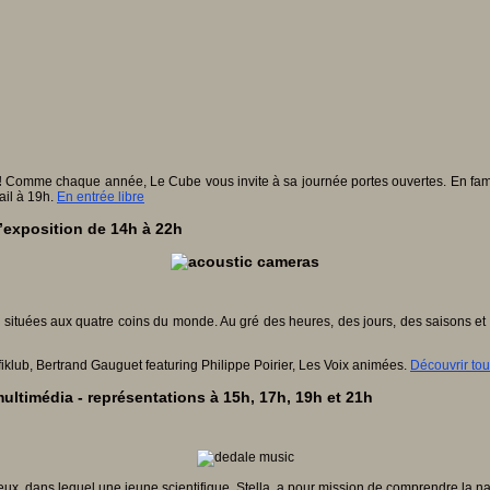
!
Comme chaque année, Le Cube vous invite à sa journée portes ouvertes. En famill
ail à 19h.
En entrée libre
’exposition de 14h à 22h
 situées aux quatre coins du monde. Au gré des heures, des jours, des saisons et 
klub, Bertrand Gauguet featuring Philippe Poirier, Les Voix animées.
Découvrir tous
ultimédia - représentations à 15h, 17h, 19h et 21h
leux, dans lequel une jeune scientifique, Stella, a pour mission de comprendre la n