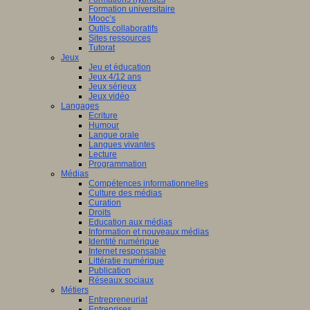
Formation universitaire
Mooc’s
Outils collaboratifs
Sites ressources
Tutorat
Jeux
Jeu et éducation
Jeux 4/12 ans
Jeux sérieux
Jeux vidéo
Langages
Ecriture
Humour
Langue orale
Langues vivantes
Lecture
Programmation
Médias
Compétences informationnelles
Culture des médias
Curation
Droits
Education aux médias
Information et nouveaux médias
Identité numérique
Internet responsable
Littératie numérique
Publication
Réseaux sociaux
Métiers
Entrepreneuriat
Entreprises