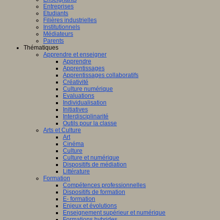
Entreprises
Etudiants
Filières industrielles
Institutionnels
Médiateurs
Parents
Thématiques
Apprendre et enseigner
Apprendre
Apprentissages
Apprentissages collaboratifs
Créativité
Culture numérique
Evaluations
Individualisation
Initiatives
Interdisciplinarité
Outils pour la classe
Arts et Culture
Art
Cinéma
Culture
Culture et numérique
Dispositifs de médiation
Littérature
Formation
Compétences professionnelles
Dispositifs de formation
E- formation
Enjeux et évolutions
Enseignement supérieur et numérique
Formations hybrides