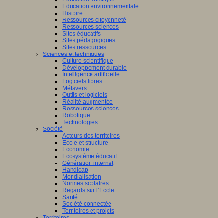
Education environnementale
Histoire
Ressources citoyenneté
Ressources sciences
Sites éducatifs
Sites pédagogiques
Sites ressources
Sciences et techniques
Culture scientifique
Développement durable
Intelligence artificielle
Logiciels libres
Métavers
Outils et logiciels
Réalité augmentée
Ressources sciences
Robotique
Technologies
Société
Acteurs des territoires
Ecole et structure
Economie
Ecosystème éducatif
Génération internet
Handicap
Mondialisation
Normes scolaires
Regards sur l’Ecole
Santé
Société connectée
Territoires et projets
Territoires