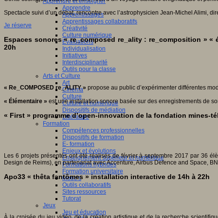
Apprendre et enseigner
Apprendre
Spectacle suivi d’un débat, rencontre avec l’astrophysicien Jean-Michel Alimi, 
Apprentissages
Apprentissages collaboratifs
Je réserve
Créativité
Culture numérique
Espaces sonores « re_composed re_ality : re_composition » « é
Evaluations
20h
Individualisation
Initiatives
Interdisciplinarité
Outils pour la classe
Arts et Culture
Art
« Re_COMPOSED re_ALITY »
propose au public d’expérimenter différentes mo
Cinéma
Culture
« Élémentaire »
est une installation sonore basée sur des enregistrements de son
Culture et numérique
Dispositifs de médiation
« First » programme d’open-innovation de la fondation mines-t
Littérature
Formation
Compétences professionnelles
Dispositifs de formation
E- formation
Enjeux et évolutions
Les 6 projets présentés ont été réalisés de février à septembre 2017 par 36 
Enseignement supérieur et numérique
Design de Reims), en partenariat avec Accenture, Airbus Defence and Space, BN
Formations hybrides
Formation universitaire
Apo33 « thêta fantômes » installation interactive de 14h à 22h
Mooc’s
Outils collaboratifs
Sites ressources
Tutorat
Jeux
Jeu et éducation
À la croisée du jeu vidéo, de la création artistique et de la recherche scientif