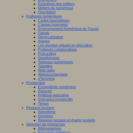
Evolutions des métiers
Métiers du numérique
Orientation
Pratiques numériques
Cartes heuristiques
Classes inversées
Environnement Numérique de Travail
Fablab
Géolocalisation
Images
Les mondes virtuels en éducation
Pratiques collaboratives
Podcasting
Smartphones
Tableaux numériques
Tablettes
Web radio
Webdocumentaire
eTwinning
Prospective
Ecosystème numérique
Espaces
Politique éducative
Scénarios prospectifs
Temps
Réseaux sociaux
Algorithme
Données
Réseaux sociaux et champ scolaire
Sélection de ressources
Bibliographies
Education artistique