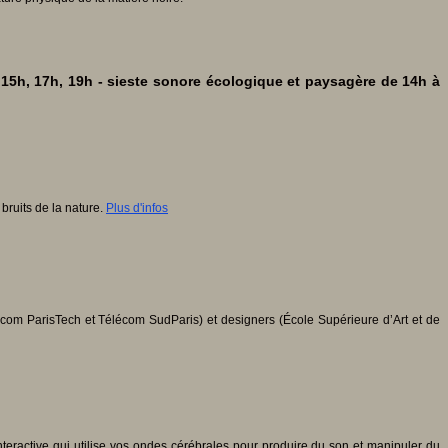
15h, 17h, 19h - sieste sonore écologique et paysagère de 14h à
bruits de la nature.
Plus d'infos
com ParisTech et Télécom SudParis) et designers (École Supérieure d’Art et de
interactive qui utilise vos ondes cérébrales pour produire du son et manipuler du