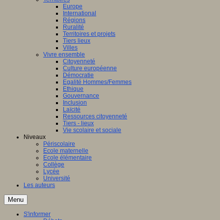
Europe
International
Régions
Ruralité
Territoires et projets
Tiers lieux
Villes
Vivre ensemble
Citoyenneté
Culture européenne
Démocratie
Egalité Hommes/Femmes
Ethique
Gouvernance
Inclusion
Laïcité
Ressources citoyenneté
Tiers - lieux
Vie scolaire et sociale
Niveaux
Périscolaire
Ecole maternelle
Ecole élémentaire
Collège
Lycée
Université
Les auteurs
Menu
S'informer