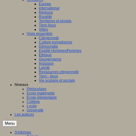
Europe
International
Régions
Ruralité
Territoires et projets
Tiers lieux
Villes
Vivre ensemble
Citoyenneté
Culture européenne
Démocratie
Egalité Hommes/Femmes
Ethique
Gouvernance
Inclusion
Laïcité
Ressources citoyenneté
Tiers - lieux
Vie scolaire et sociale
Niveaux
Périscolaire
Ecole maternelle
Ecole élémentaire
Collège
Lycée
Université
Les auteurs
Menu
S'informer