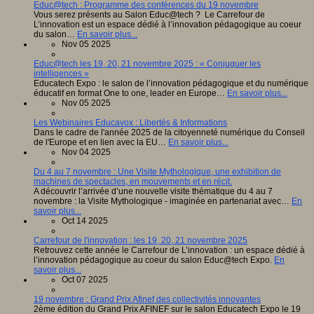
Educ@tech : Programme des conférences du 19 novembre
Vous serez présents au Salon Educ@tech ? Le Carrefour de
L’innovation est un espace dédié à l’innovation pédagogique au coeur
du salon…
En savoir plus...
Nov 05 2025
Educ@tech les 19, 20, 21 novembre 2025 : « Conjuguer les
intelligences »
Educatech Expo : le salon de l’innovation pédagogique et du numérique
éducatif en format One to one, leader en Europe…
En savoir plus...
Nov 05 2025
Les Webinaires Educavox : Libertés & Informations
Dans le cadre de l'année 2025 de la citoyenneté numérique du Conseil
de l'Europe et en lien avec la EU…
En savoir plus...
Nov 04 2025
Du 4 au 7 novembre : Une Visite Mythologique, une exhibition de
machines de spectacles, en mouvements et en récit.
A découvrir l’arrivée d’une nouvelle visite thématique du 4 au 7
novembre : la Visite Mythologique - imaginée en partenariat avec…
En
savoir plus...
Oct 14 2025
Carrefour de l'innovation : les 19, 20, 21 novembre 2025
Retrouvez cette année le Carrefour de L’innovation : un espace dédié à
l’innovation pédagogique au coeur du salon Educ@tech Expo.
En
savoir plus...
Oct 07 2025
19 novembre : Grand Prix Afinef des collectivités innovantes
2ème édition du Grand Prix AFINEF sur le salon Educatech Expo le 19