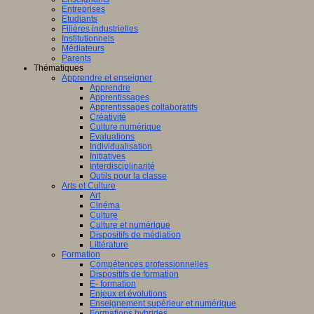
Entreprises
Etudiants
Filières industrielles
Institutionnels
Médiateurs
Parents
Thématiques
Apprendre et enseigner
Apprendre
Apprentissages
Apprentissages collaboratifs
Créativité
Culture numérique
Evaluations
Individualisation
Initiatives
Interdisciplinarité
Outils pour la classe
Arts et Culture
Art
Cinéma
Culture
Culture et numérique
Dispositifs de médiation
Littérature
Formation
Compétences professionnelles
Dispositifs de formation
E- formation
Enjeux et évolutions
Enseignement supérieur et numérique
Formations hybrides