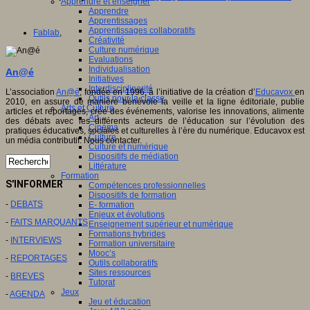
Apprendre et enseigner
Apprendre
Apprentissages
Apprentissages collaboratifs
Fablab
,
Créativité
Culture numérique
Evaluations
Individualisation
An@é
Initiatives
Interdisciplinarité
L’association
An@é
, fondée en 1996, à l’initiative de la création d’
Educavox
en
Outils pour la classe
2010, en assure de manière bénévole la veille et la ligne éditoriale, publie
Arts et Culture
articles et reportages, crée des événements, valorise les innovations, alimente
Art
des débats avec les différents acteurs de l’éducation sur l’évolution des
Cinéma
pratiques éducatives, sociales et culturelles à l’ère du numérique. Educavox est
Culture
un média contributif. Nous contacter.
Culture et numérique
Dispositifs de médiation
Littérature
Formation
S'INFORMER
Compétences professionnelles
Dispositifs de formation
-
DEBATS
E- formation
Enjeux et évolutions
-
FAITS MARQUANTS
Enseignement supérieur et numérique
Formations hybrides
-
INTERVIEWS
Formation universitaire
Mooc’s
-
REPORTAGES
Outils collaboratifs
Sites ressources
-
BREVES
Tutorat
Jeux
-
AGENDA
Jeu et éducation