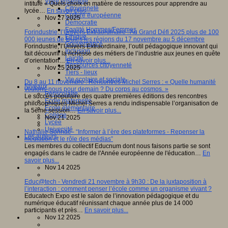
Vivre ensemble
intitulé « Quels choix en matière de ressources pour apprendre au
Citoyenneté
lycée…
En savoir plus...
Culture européenne
Nov 27 2025
Démocratie
Egalité Hommes/Femmes
Forindustrie, l’Univers Extraordinaire : Au Grand Défi 2025 plus de 100
Ethique
000 jeunes de toutes les régions du 17 novembre au 5 décembre
Gouvernance
Forindustrie, l’Univers Extraordinaire, l’outil pédagogique innovant qui
Inclusion
fait découvrir la richesse des métiers de l’industrie aux jeunes en quête
Laïcité
d’orientation…
En savoir plus...
Ressources citoyenneté
Nov 25 2025
Tiers - lieux
Vie scolaire et sociale
Du 8 au 11 novembre : Rencontres Michel Serres : « Quelle humanité
Niveaux
voulons-nous pour demain ? Du corps au cosmos. »
Périscolaire
Le succès populaire des quatre premières éditions des rencontres
Ecole maternelle
philosophiques Michel Serres a rendu indispensable l’organisation de
Ecole élémentaire
la 5ème session…
En savoir plus...
Collège
Nov 21 2025
Lycée
Université
Nathalie Sonnac - “Informer à l’ère des plateformes - Repenser la
Les auteurs
médiation et le rôle des médias”
Les membres du collectif Educnum dont nous faisons partie se sont
engagés dans le cadre de l'Année européenne de l'éducation…
En
savoir plus...
Nov 14 2025
Educ@tech - Vendredi 21 novembre à 9h30 : De la juxtaposition à
l’interaction : comment penser l’école comme un organisme vivant ?
Educatech Expo est le salon de l’innovation pédagogique et du
numérique éducatif réunissant chaque année plus de 14 000
participants et près…
En savoir plus...
Nov 12 2025