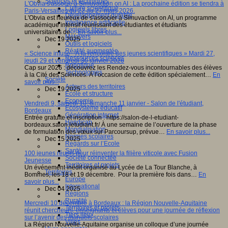
Sciences et techniques
L'Obvia s'associe à Simuvaction on AI : La prochaine édition se tiendra à
Culture scientifique
Paris-Versailles du 22 au 27 mars 2026.
Développement durable
L'Obvia est heureux de s'associer à Simuvaction on AI, un programme
Intelligence artificielle
académique intensif réunissant des étudiantes et étudiants
Logiciels libres
universitaires de…
En savoir plus...
Métavers
Dec 19 2025
Outils et logiciels
Réalité augmentée
« Science infuse - À la rencontre des jeunes scientifiques » Mardi 27,
Ressources sciences
jeudi 29 et vendredi 30 janvier 2026
Robotique
Cap sur 2026 : découvrez les Rendez-vous incontournables des élèves
Technologies
à la Cité des Sciences. À l’occasion de cette édition spécialement…
En
Société
savoir plus...
Acteurs des territoires
Dec 19 2025
Ecole et structure
Economie
Vendredi 9, samedi 10, dimanche 11 janvier - Salon de l'étudiant,
Ecosystème éducatif
Bordeaux
Génération internet
Entrée gratuite et inscription : https://salon-de-l-etudiant-
Handicap
bordeaux.salon.letudiant.fr/ À une semaine de l’ouverture de la phase
Mondialisation
de formulation des vœux sur Parcoursup, prévue…
En savoir plus...
Normes scolaires
Dec 15 2025
Regards sur l’Ecole
Santé
100 jeunes réunis pour réinventer la filière viticole avec Fusion
Société connectée
Jeunesse
Territoires et projets
Un événement inédit organisé au Lycée de La Tour Blanche, à
Territoires
Bommes, les 18 et 19 décembre. Pour la première fois dans…
En
Europe
savoir plus...
International
Dec 04 2025
Régions
Ruralité
Mercredi 10 décembre à Bordeaux : la Région Nouvelle-Aquitaine
Territoires et projets
réunit chercheurs, enseignants et élèves pour une journée de réflexion
Tiers lieux
sur l’avenir des manuels scolaires
Villes
La Région Nouvelle-Aquitaine organise un colloque d’une journée