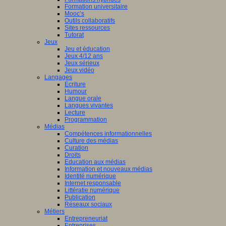
Formation universitaire
Mooc’s
Outils collaboratifs
Sites ressources
Tutorat
Jeux
Jeu et éducation
Jeux 4/12 ans
Jeux sérieux
Jeux vidéo
Langages
Ecriture
Humour
Langue orale
Langues vivantes
Lecture
Programmation
Médias
Compétences informationnelles
Culture des médias
Curation
Droits
Education aux médias
Information et nouveaux médias
Identité numérique
Internet responsable
Littératie numérique
Publication
Réseaux sociaux
Métiers
Entrepreneuriat
Entreprises