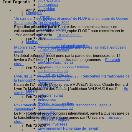
Jeux 4/12 ans
Tout l'agenda
Jeux sérieux
Jeux vidéo
Apr 26 2026
Langages
Ecriture
"Je suis dans des mondes étranges" de FLORE, à la maison de George
Humour
Sand jusqu'au 1er novembre 2026
Langue orale
Expostion présentée par le Centre des monuments nationaux en
Langues vivantes
collaboration avec l'artiste photographe FLORE pour commémorer le
Lecture
150e anniversaire de la…
En savoir plus...
Programmation
Feb 17 2026
Médias
Compétences informationnelles
IA conversationnelle et santé mentale des jeunes : un débat européen
Culture des médias
inédit
Curation
Un débat européen inédit porté par la parole des jeunesses. Le 12
Droits
février à Strasbourg, 130 jeunes issus de programmes…
En savoir
Education aux médias
plus...
Information et nouveaux médias
Feb 13 2026
Identité numérique
Internet responsable
Lyon, du 11 mars 2026 au 12 mars 2026 : Rencontres Internationales de
Littératie numérique
la Francophonie
Publication
Palais de l’Université | Amphithéâtre HUVELIN 15 quai Claude Bernard |
Réseaux sociaux
Lyon 7e Manufacture des Tabacs | Auditorium MALRAUX 6 rue Pr.…
En
Métiers
savoir plus...
Entrepreneuriat
Feb 13 2026
Entreprises
Evolutions des métiers
Prix Roberval - Concours international francophone : appel à
Métiers du numérique
candidature
Orientation
Le Prix Roberval est un concours international, ouvert à tous les pays de
Pratiques numériques
la francophonie, organisé chaque année par l’Université…
En savoir
Cartes heuristiques
plus...
Classes inversées
Feb 13 2026
Environnement Numérique de Travail