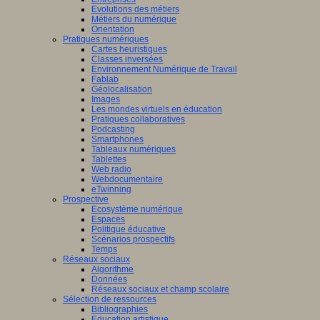
Evolutions des métiers
Métiers du numérique
Orientation
Pratiques numériques
Cartes heuristiques
Classes inversées
Environnement Numérique de Travail
Fablab
Géolocalisation
Images
Les mondes virtuels en éducation
Pratiques collaboratives
Podcasting
Smartphones
Tableaux numériques
Tablettes
Web radio
Webdocumentaire
eTwinning
Prospective
Ecosystème numérique
Espaces
Politique éducative
Scénarios prospectifs
Temps
Réseaux sociaux
Algorithme
Données
Réseaux sociaux et champ scolaire
Sélection de ressources
Bibliographies
Education artistique