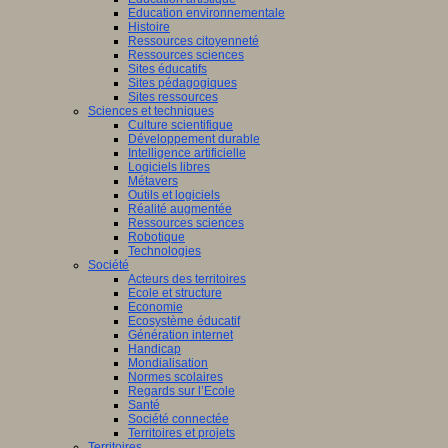
Education environnementale
Histoire
Ressources citoyenneté
Ressources sciences
Sites éducatifs
Sites pédagogiques
Sites ressources
Sciences et techniques
Culture scientifique
Développement durable
Intelligence artificielle
Logiciels libres
Métavers
Outils et logiciels
Réalité augmentée
Ressources sciences
Robotique
Technologies
Société
Acteurs des territoires
Ecole et structure
Economie
Ecosystème éducatif
Génération internet
Handicap
Mondialisation
Normes scolaires
Regards sur l’Ecole
Santé
Société connectée
Territoires et projets
Territoires