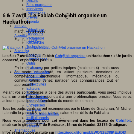
Débats
Faits marquants
Interviews
Reportages
6 & 7 avril : Le Fablab Coh@bit organise un
Brèves
Hackathon
Agenda
Innover
Didactique
mardi, Fév 21 2017
Dispositifs
Agenda
Pédagogie
Écrit par
An@é
Recherche
Technologies
Savoir(s)
Analyses
Les 6 et 7 avril 2017, le Fablab
Coh@bit organise
un Hackathon : « Un jardin
Conférences
connecté, et pourquoi pas ? »
Outils
Pratiques
En brainstorming par petites équipes (maximum 4) mais aussi
Acteurs de l'éducation
en mode collaboratif, en alliant plusieurs domaines de
Animateurs
compétence, électronique, informatique, mécanique ou
Chercheurs
communication, venez partager vos connaissances tout en
Collectivités
apprenant !
Editeurs
Mêlant vos compétences à celle des autres participants, vous serez impliqué
EdTech
dans un projet structuré répondant à une problématique précise. Vous serez
Encadrement
acteur et participerez à l’évolution du monde de demain.
Enseignants
Entreprises
Tous les participants seront récompensés par le Maire de Gradignan, Mr Michel
Etudiants
Labardin le samedi 8 avril matin au salon « Les défis du FabLab ».
Filières industrielles
Institutionnels
Nous vous attendons pour cet évènement dans les locaux de
Coh@bit
,
Médiateurs
situé sur le site de l’IUT de Bordeaux, 15 rue de Naudet, 33175 Gradignan.
Parents
Thématiques
Infos et inscription gratuite sur
https://goo.gl/forms/bEWQN2E38IKExtDI3