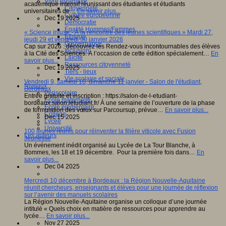
Vivre ensemble
académique intensif réunissant des étudiantes et étudiants
Citoyenneté
universitaires de…
En savoir plus...
Culture européenne
Dec 19 2025
Démocratie
Egalité Hommes/Femmes
« Science infuse - À la rencontre des jeunes scientifiques » Mardi 27,
Ethique
jeudi 29 et vendredi 30 janvier 2026
Gouvernance
Cap sur 2026 : découvrez les Rendez-vous incontournables des élèves
Inclusion
à la Cité des Sciences. À l’occasion de cette édition spécialement…
En
Laïcité
savoir plus...
Ressources citoyenneté
Dec 19 2025
Tiers - lieux
Vie scolaire et sociale
Vendredi 9, samedi 10, dimanche 11 janvier - Salon de l'étudiant,
Niveaux
Bordeaux
Périscolaire
Entrée gratuite et inscription : https://salon-de-l-etudiant-
Ecole maternelle
bordeaux.salon.letudiant.fr/ À une semaine de l’ouverture de la phase
Ecole élémentaire
de formulation des vœux sur Parcoursup, prévue…
En savoir plus...
Collège
Dec 15 2025
Lycée
Université
100 jeunes réunis pour réinventer la filière viticole avec Fusion
Les auteurs
Jeunesse
Un événement inédit organisé au Lycée de La Tour Blanche, à
Bommes, les 18 et 19 décembre. Pour la première fois dans…
En
savoir plus...
Dec 04 2025
Mercredi 10 décembre à Bordeaux : la Région Nouvelle-Aquitaine
réunit chercheurs, enseignants et élèves pour une journée de réflexion
sur l’avenir des manuels scolaires
La Région Nouvelle-Aquitaine organise un colloque d’une journée
intitulé « Quels choix en matière de ressources pour apprendre au
lycée…
En savoir plus...
Nov 27 2025