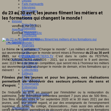
Débats
Faits marquants
Interviews
Reportages
du 23 au 30 avril, les jeunes filment les métiers et
Brèves
les formations qui changent le monde !
Agenda
Innover
Didactique
vendredi, Avr 23 2021
Dispositifs
Agenda
Pédagogie
Écrit par
Fournier Eric
Recherche
Technologies
Savoir(s)
Analyses
Conférences
Le thème de la semaine : "Changer le monde" - Les métiers et les formations
Outils
qui œuvrent pour changer le monde seront mises à l'honneur
du 23 au 30 avril
Pratiques
2021
, sur
PARCOURSMETIERS.TV
C’est dans le cadre du FESTIVAL
Acteurs de l'éducation
PARCOURSMÉTIERS AWARDS - 2021, qui a commencé le 9 avril dernier,
Animateurs
avec 1123 films de 3mn en compétition, que seront mis à l’honneur les métiers
Chercheurs
qui œuvrent pour bâtir et changer le monde de demain, et les formations qui y
Collectivités
mènent !
Editeurs
EdTech
Filmées par les jeunes et pour les jeunes, ces réalisations
Encadrement
permettent de découvrir des secteurs porteurs de sens et
Enseignants
d'espoir.
Entreprises
Etudiants
De l'industrie au BTP, en passant par l'immobilier ou la restauration du
Filières industrielles
patrimoine, cette thématique présentera pendant 7 jours plus de 500 films...
Institutionnels
Des films réalisés entre le 1er septembre 2020 et le 30 mars 2021 par des
Médiateurs
jeunes, avec leur propre regard, et par des enseignants de l'enseignement
Parents
supérieur, du lycée, du collège, d'associations... mais aussi des adultes en
Thématiques
centre de formation, permettront de découvrir plus d'une centaine de formations