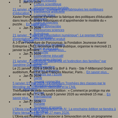
Sciences et techniques
Jan 21 2026
Culture scientifique
Développement durable
21 janvier, conférence : Comment sont fabriquées les politiques
Intelligence artificielle
d’éducation ?
Logiciels libres
Xavier Pons propose d'analyser la fabrique des politiques d'éducation
Métavers
dans leurs contextes historiques et d’appréhender le modèle du «
Outils et logiciels
puzzle…
En savoir plus...
Réalité augmentée
Jan 19 2026
Ressources sciences
Robotique
21 janvier : "Faites de l'orientation numérique"- Le premier RDV
Technologies
d'orientation 100% en ligne et gratuit
Société
À J-5 de l’ouverture de Parcoursup, la Fondation Jeunesse Avenir
Acteurs des territoires
Entreprise (JAE), reconnue d’utilité publique, organise le mercredi 21
Ecole et structure
janvier la première…
En savoir plus...
Economie
Jan 15 2026
Ecosystème éducatif
Génération internet
21 janvier : Conférence "Bienaymé et l'extinction des familles" par
Handicap
Sandrine Dallaporta
Mondialisation
Le 21 janvier 2026 à 18h30 à la BnF à Paris - Site F-Mitterrand Grand
Normes scolaires
auditorium, hall Est, quai François Mauriac, Paris…
En savoir plus...
Regards sur l’Ecole
Jan 08 2026
Santé
Société connectée
5 janvier /15 mai 2026 : Le concours Trophées des classes par le
Territoires et projets
Ministère de l'Éducation nationale et la CNIL
Territoires
Thématique de cette nouvelle édition : « Comment je protège ma vie
Europe
privée en ligne ? ». Du lundi 5 janvier 2026 au vendredi 15 mai…
En
International
savoir plus...
Régions
Jan 07 2026
Ruralité
Territoires et projets
L'Obvia s'associe à Simuvaction on AI : La prochaine édition se tiendra à
Tiers lieux
Paris-Versailles du 22 au 27 mars 2026.
Villes
L'Obvia est heureux de s'associer à Simuvaction on AI, un programme