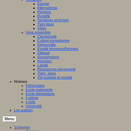
Europe
International
Régions
Ruralité
Territoires et projets
Tiers lieux
Villes
Vivre ensemble
Citoyenneté
Culture européenne
Démocratie
Egalité Hommes/Femmes
Ethique
Gouvernance
Inclusion
Laïcité
Ressources citoyenneté
Tiers - lieux
Vie scolaire et sociale
Niveaux
Périscolaire
Ecole maternelle
Ecole élémentaire
Collège
Lycée
Université
Les auteurs
Menu
S'informer