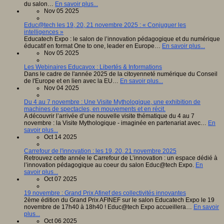
du salon…
En savoir plus...
Nov 05 2025
Educ@tech les 19, 20, 21 novembre 2025 : « Conjuguer les
intelligences »
Educatech Expo : le salon de l’innovation pédagogique et du numérique
éducatif en format One to one, leader en Europe…
En savoir plus...
Nov 05 2025
Les Webinaires Educavox : Libertés & Informations
Dans le cadre de l'année 2025 de la citoyenneté numérique du Conseil
de l'Europe et en lien avec la EU…
En savoir plus...
Nov 04 2025
Du 4 au 7 novembre : Une Visite Mythologique, une exhibition de
machines de spectacles, en mouvements et en récit.
A découvrir l’arrivée d’une nouvelle visite thématique du 4 au 7
novembre : la Visite Mythologique - imaginée en partenariat avec…
En
savoir plus...
Oct 14 2025
Carrefour de l'innovation : les 19, 20, 21 novembre 2025
Retrouvez cette année le Carrefour de L’innovation : un espace dédié à
l’innovation pédagogique au coeur du salon Educ@tech Expo.
En
savoir plus...
Oct 07 2025
19 novembre : Grand Prix Afinef des collectivités innovantes
2ème édition du Grand Prix AFINEF sur le salon Educatech Expo le 19
novembre de 17h40 à 18h40 ! Educ@tech Expo accueillera…
En savoir
plus...
Oct 06 2025