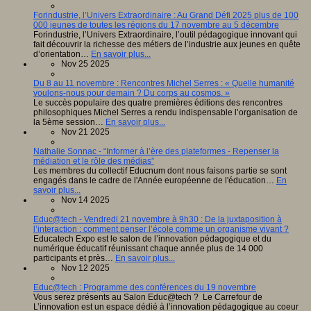
Forindustrie, l’Univers Extraordinaire : Au Grand Défi 2025 plus de 100
000 jeunes de toutes les régions du 17 novembre au 5 décembre
Forindustrie, l’Univers Extraordinaire, l’outil pédagogique innovant qui
fait découvrir la richesse des métiers de l’industrie aux jeunes en quête
d’orientation…
En savoir plus...
Nov 25 2025
Du 8 au 11 novembre : Rencontres Michel Serres : « Quelle humanité
voulons-nous pour demain ? Du corps au cosmos. »
Le succès populaire des quatre premières éditions des rencontres
philosophiques Michel Serres a rendu indispensable l’organisation de
la 5ème session…
En savoir plus...
Nov 21 2025
Nathalie Sonnac - “Informer à l’ère des plateformes - Repenser la
médiation et le rôle des médias”
Les membres du collectif Educnum dont nous faisons partie se sont
engagés dans le cadre de l'Année européenne de l'éducation…
En
savoir plus...
Nov 14 2025
Educ@tech - Vendredi 21 novembre à 9h30 : De la juxtaposition à
l’interaction : comment penser l’école comme un organisme vivant ?
Educatech Expo est le salon de l’innovation pédagogique et du
numérique éducatif réunissant chaque année plus de 14 000
participants et près…
En savoir plus...
Nov 12 2025
Educ@tech : Programme des conférences du 19 novembre
Vous serez présents au Salon Educ@tech ? Le Carrefour de
L’innovation est un espace dédié à l’innovation pédagogique au coeur