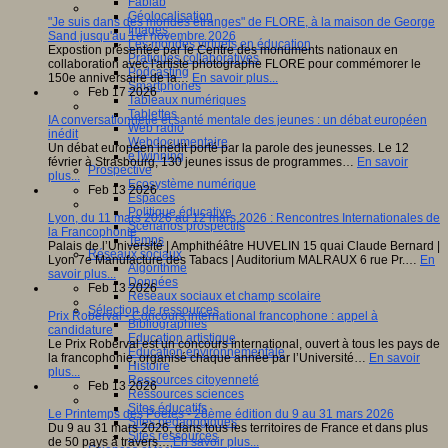
Fablab
Géolocalisation
"Je suis dans des mondes étranges" de FLORE, à la maison de George
Images
Sand jusqu'au 1er novembre 2026
Les mondes virtuels en éducation
Expostion présentée par le Centre des monuments nationaux en
Pratiques collaboratives
collaboration avec l'artiste photographe FLORE pour commémorer le
Podcasting
150e anniversaire de la…
En savoir plus...
Smartphones
Feb 17 2026
Tableaux numériques
Tablettes
IA conversationnelle et santé mentale des jeunes : un débat européen
Web radio
inédit
Webdocumentaire
Un débat européen inédit porté par la parole des jeunesses. Le 12
eTwinning
février à Strasbourg, 130 jeunes issus de programmes…
En savoir
Prospective
plus...
Ecosystème numérique
Feb 13 2026
Espaces
Politique éducative
Lyon, du 11 mars 2026 au 12 mars 2026 : Rencontres Internationales de
Scénarios prospectifs
la Francophonie
Temps
Palais de l’Université | Amphithéâtre HUVELIN 15 quai Claude Bernard |
Réseaux sociaux
Lyon 7e Manufacture des Tabacs | Auditorium MALRAUX 6 rue Pr.…
En
Algorithme
savoir plus...
Données
Feb 13 2026
Réseaux sociaux et champ scolaire
Sélection de ressources
Prix Roberval - Concours international francophone : appel à
Bibliographies
candidature
Education artistique
Le Prix Roberval est un concours international, ouvert à tous les pays de
Education environnementale
la francophonie, organisé chaque année par l’Université…
En savoir
Histoire
plus...
Ressources citoyenneté
Feb 13 2026
Ressources sciences
Sites éducatifs
Le Printemps des Poètes - 28ème édition du 9 au 31 mars 2026
Sites pédagogiques
Du 9 au 31 mars 2026, dans tous les territoires de France et dans plus
Sites ressources
de 50 pays à travers…
En savoir plus...