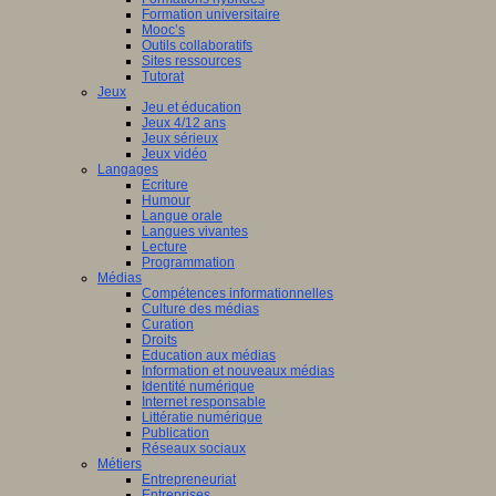
Formation universitaire
Mooc’s
Outils collaboratifs
Sites ressources
Tutorat
Jeux
Jeu et éducation
Jeux 4/12 ans
Jeux sérieux
Jeux vidéo
Langages
Ecriture
Humour
Langue orale
Langues vivantes
Lecture
Programmation
Médias
Compétences informationnelles
Culture des médias
Curation
Droits
Education aux médias
Information et nouveaux médias
Identité numérique
Internet responsable
Littératie numérique
Publication
Réseaux sociaux
Métiers
Entrepreneuriat
Entreprises