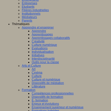
Entreprises
Etudiants
Filières industrielles
Institutionnels
Médiateurs
Parents
Thématiques
Apprendre et enseigner
Apprendre
Apprentissages
Apprentissages collaboratifs
Créativité
Culture numérique
Evaluations
Individualisation
Initiatives
Interdisciplinarité
Outils pour la classe
Arts et Culture
Art
Cinéma
Culture
Culture et numérique
Dispositifs de médiation
Littérature
Formation
Compétences professionnelles
Dispositifs de formation
E- formation
Enjeux et évolutions
Enseignement supérieur et numérique
Formations hybrides