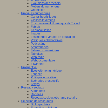
Evolutions des métiers
Métiers du numérique
Orientation
Pratiques numériques
Cartes heuristiques
Classes inversées
Environnement Numérique de Travail
Fablab
Géolocalisation
Images
Les mondes virtuels en éducation
Pratiques collaboratives
Podcasting
Smartphones
Tableaux numériques
Tablettes
Web radio
Webdocumentaire
eTwinning
Prospective
Ecosystème numérique
Espaces
Politique éducative
Scénarios prospectifs
Temps
Réseaux sociaux
Algorithme
Données
Réseaux sociaux et champ scolaire
Sélection de ressources
Bibliographies
Education artistique