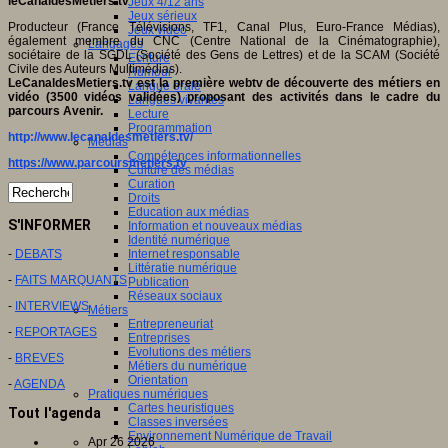
leCanaldesMétiers.tv
Jeux 4/12 ans
Jeux sérieux
Producteur (France Télévisions, TF1, Canal Plus, Euro-France Médias),
Jeux vidéo
également membre du CNC (Centre National de la Cinématographie),
Langages
sociétaire de la SGDL (Société des Gens de Lettres) et de la SCAM (Société
Ecriture
Civile des Auteurs Multimédias).
Humour
LeCanaldesMetiers.tv est la première webtv de découverte des métiers en
Langue orale
vidéo (3500 vidéos validées) proposant des activités dans le cadre du
Langues vivantes
parcours Avenir.
Lecture
Programmation
http://www.lecanaldesmetiers.tv/
Médias
Compétences informationnelles
https://www.parcoursmetiers.tv
Culture des médias
Curation
Droits
Education aux médias
S'INFORMER
Information et nouveaux médias
Identité numérique
Internet responsable
-
DEBATS
Littératie numérique
-
FAITS MARQUANTS
Publication
Réseaux sociaux
-
INTERVIEWS
Métiers
Entrepreneuriat
-
REPORTAGES
Entreprises
Evolutions des métiers
-
BREVES
Métiers du numérique
Orientation
-
AGENDA
Pratiques numériques
Cartes heuristiques
Tout l'agenda
Classes inversées
Environnement Numérique de Travail
Apr 26 2026