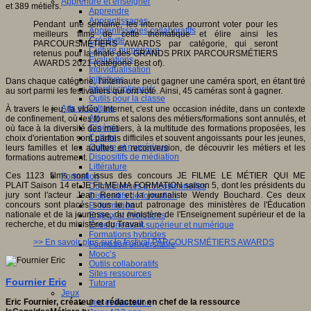
Apprendre et enseigner
et 389 métiers.
Apprendre
Apprentissages
Pendant une semaine, les internautes pourront voter pour les
Apprentissages collaboratifs
meilleurs films de cette thématique et élire ainsi les
Créativité
PARCOURSMÉTIERS AWARDS par catégorie, qui seront
Culture numérique
retenus pour la finale des GRANDS PRIX PARCOURSMÉTIERS
Evaluations
AWARDS 2021 (catégorie Best of).
Individualisation
Initiatives
Dans chaque catégorie, l'internaute peut gagner une caméra sport, en étant tiré
Interdisciplinarité
au sort parmi les festivaliers qui ont voté. Ainsi, 45 caméras sont à gagner.
Outils pour la classe
Arts et Culture
À travers le jeu, la vidéo, Internet, c'est une occasion inédite, dans un contexte
Art
de confinement, où les forums et salons des métiers/formations sont annulés, et
Cinéma
où face à la diversité des métiers, à la multitude des formations proposées, les
Culture
choix d'orientation sont parfois difficiles et souvent angoissants pour les jeunes,
Culture et numérique
leurs familles et les adultes en reconversion, de découvrir les métiers et les
Dispositifs de médiation
formations autrement.
Littérature
Ces 1123 films sont issus des concours JE FILME LE MÉTIER QUI ME
Formation
PLAIT Saison 14 et JE FILME MA FORMATION saison 5, dont les présidents du
Compétences professionnelles
jury sont l'acteur Jean Reno et la journaliste Wendy Bouchard. Ces deux
Dispositifs de formation
concours sont placés sous le haut patronage des ministères de l'Éducation
E- formation
nationale et de la jeunesse, du ministère de l'Enseignement supérieur et de la
Enjeux et évolutions
recherche, et du ministère du Travail.
Enseignement supérieur et numérique
Formations hybrides
>> En savoir plus sur le festival PARCOURSMÉTIERS AWARDS
Formation universitaire
Mooc’s
Outils collaboratifs
Sites ressources
Fournier Eric
Tutorat
Jeux
Eric Fournier, créateur et rédacteur en chef de la ressource
Jeu et éducation