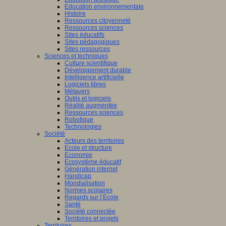
Education environnementale
Histoire
Ressources citoyenneté
Ressources sciences
Sites éducatifs
Sites pédagogiques
Sites ressources
Sciences et techniques
Culture scientifique
Développement durable
Intelligence artificielle
Logiciels libres
Métavers
Outils et logiciels
Réalité augmentée
Ressources sciences
Robotique
Technologies
Société
Acteurs des territoires
Ecole et structure
Economie
Ecosystème éducatif
Génération internet
Handicap
Mondialisation
Normes scolaires
Regards sur l’Ecole
Santé
Société connectée
Territoires et projets
Territoires