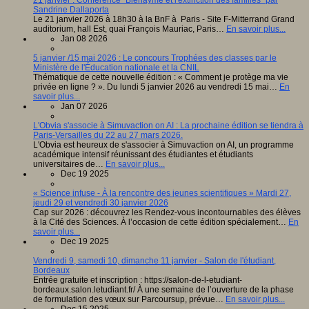
21 janvier : Conférence "Bienaymé et l'extinction des familles" par
Sandrine Dallaporta
Le 21 janvier 2026 à 18h30 à la BnF à Paris - Site F-Mitterrand Grand
auditorium, hall Est, quai François Mauriac, Paris…
En savoir plus...
Jan 08 2026
5 janvier /15 mai 2026 : Le concours Trophées des classes par le
Ministère de l'Éducation nationale et la CNIL
Thématique de cette nouvelle édition : « Comment je protège ma vie
privée en ligne ? ». Du lundi 5 janvier 2026 au vendredi 15 mai…
En
savoir plus...
Jan 07 2026
L'Obvia s'associe à Simuvaction on AI : La prochaine édition se tiendra à
Paris-Versailles du 22 au 27 mars 2026.
L'Obvia est heureux de s'associer à Simuvaction on AI, un programme
académique intensif réunissant des étudiantes et étudiants
universitaires de…
En savoir plus...
Dec 19 2025
« Science infuse - À la rencontre des jeunes scientifiques » Mardi 27,
jeudi 29 et vendredi 30 janvier 2026
Cap sur 2026 : découvrez les Rendez-vous incontournables des élèves
à la Cité des Sciences. À l’occasion de cette édition spécialement…
En
savoir plus...
Dec 19 2025
Vendredi 9, samedi 10, dimanche 11 janvier - Salon de l'étudiant,
Bordeaux
Entrée gratuite et inscription : https://salon-de-l-etudiant-
bordeaux.salon.letudiant.fr/ À une semaine de l’ouverture de la phase
de formulation des vœux sur Parcoursup, prévue…
En savoir plus...