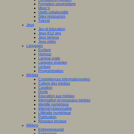
Formation universitaire
Mooc’s
Outils collaboratifs
Sites ressources
Tutorat
Jeux
Jeu et éducation
Jeux 4/12 ans
Jeux sérieux
Jeux vidéo
Langages
Ecriture
Humour
Langue orale
Langues vivantes
Lecture
Programmation
Médias
Compétences informationnelles
Culture des médias
Curation
Droits
Education aux médias
Information et nouveaux médias
Identité numérique
Internet responsable
Littératie numérique
Publication
Réseaux sociaux
Métiers
Entrepreneuriat
Entreprises