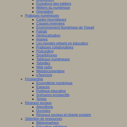
Evolutions des métiers
Métiers du numérique
Orientation
Pratiques numériques
Cartes heuristiques
Classes inversées
Environnement Numérique de Travail
Fablab
Géolocalisation
Images
Les mondes virtuels en éducation
Pratiques collaboratives
Podcasting
Smartphones
Tableaux numériques
Tablettes
Web radio
Webdocumentaire
eTwinning
Prospective
Ecosystème numérique
Espaces
Politique éducative
Scénarios prospectifs
Temps
Réseaux sociaux
Algorithme
Données
Réseaux sociaux et champ scolaire
Sélection de ressources
Bibliographies
Education artistique