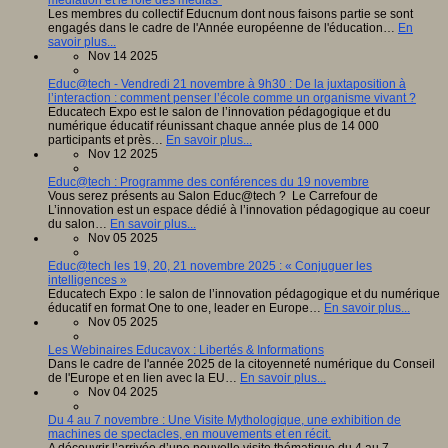
médiation et le rôle des médias”
Les membres du collectif Educnum dont nous faisons partie se sont
engagés dans le cadre de l'Année européenne de l'éducation…
En
savoir plus...
Nov 14 2025
Educ@tech - Vendredi 21 novembre à 9h30 : De la juxtaposition à
l’interaction : comment penser l’école comme un organisme vivant ?
Educatech Expo est le salon de l’innovation pédagogique et du
numérique éducatif réunissant chaque année plus de 14 000
participants et près…
En savoir plus...
Nov 12 2025
Educ@tech : Programme des conférences du 19 novembre
Vous serez présents au Salon Educ@tech ? Le Carrefour de
L’innovation est un espace dédié à l’innovation pédagogique au coeur
du salon…
En savoir plus...
Nov 05 2025
Educ@tech les 19, 20, 21 novembre 2025 : « Conjuguer les
intelligences »
Educatech Expo : le salon de l’innovation pédagogique et du numérique
éducatif en format One to one, leader en Europe…
En savoir plus...
Nov 05 2025
Les Webinaires Educavox : Libertés & Informations
Dans le cadre de l'année 2025 de la citoyenneté numérique du Conseil
de l'Europe et en lien avec la EU…
En savoir plus...
Nov 04 2025
Du 4 au 7 novembre : Une Visite Mythologique, une exhibition de
machines de spectacles, en mouvements et en récit.