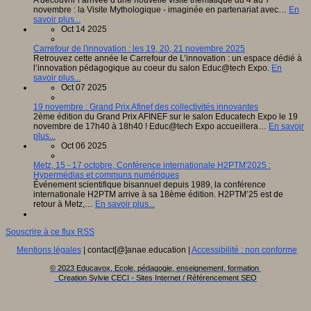
A découvrir l’arrivée d’une nouvelle visite thématique du 4 au 7
novembre : la Visite Mythologique - imaginée en partenariat avec…
En
savoir plus...
Oct 14 2025
Carrefour de l'innovation : les 19, 20, 21 novembre 2025
Retrouvez cette année le Carrefour de L’innovation : un espace dédié à
l’innovation pédagogique au coeur du salon Educ@tech Expo.
En
savoir plus...
Oct 07 2025
19 novembre : Grand Prix Afinef des collectivités innovantes
2ème édition du Grand Prix AFINEF sur le salon Educatech Expo le 19
novembre de 17h40 à 18h40 ! Educ@tech Expo accueillera…
En savoir
plus...
Oct 06 2025
Metz, 15 - 17 octobre, Conférence internationale H2PTM'2025 :
Hypermédias et communs numériques
Événement scientifique bisannuel depuis 1989, la conférence
internationale H2PTM arrive à sa 18ème édition. H2PTM’25 est de
retour à Metz,…
En savoir plus...
Souscrire à ce flux RSS
Mentions légales
| contact[@]anae.education |
Accessibilité : non conforme
© 2023 Educavox, Ecole, pédagogie, enseignement, formation
Creation Sylvie CECI - Sites Internet / Référencement SEO