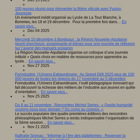
Dec 15 2025
100 jeunes réunis pour réinventer la filière viticole avec Fusion
Jeunesse
Un événement inédit organisé au Lycée de La Tour Blanche, à
Bommes, les 18 et 19 décembre. Pour la première fois dans…
En
savoir plus...
Dec 04 2025
Mercredi 10 décembre à Bordeaux : la Région Nouvelle-Aquitaine
réunit chercheurs, enseignants et élèves pour une journée de réflexion
sur l’avenir des manuels scolaires
La Région Nouvelle-Aquitaine organise un colloque d’une journée
intitulé « Quels choix en matière de ressources pour apprendre au
lycée…
En savoir plus...
Nov 27 2025
Forindustrie, l’Univers Extraordinaire : Au Grand Défi 2025 plus de 100
000 jeunes de toutes les régions du 17 novembre au 5 décembre
Forindustrie, l’Univers Extraordinaire, l’outil pédagogique innovant qui
fait découvrir la richesse des métiers de l’industrie aux jeunes en quête
d’orientation…
En savoir plus...
Nov 25 2025
Du 8 au 11 novembre : Rencontres Michel Serres : « Quelle humanité
voulons-nous pour demain ? Du corps au cosmos. »
Le succès populaire des quatre premières éditions des rencontres
philosophiques Michel Serres a rendu indispensable l’organisation de
la 5ème session…
En savoir plus...
Nov 21 2025
Nathalie Sonnac - “Informer à l’ère des plateformes - Repenser la