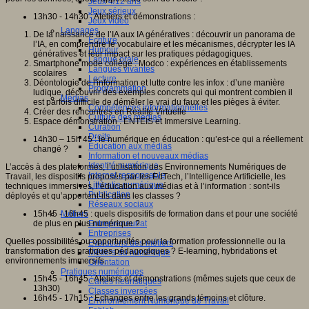
Jeux 4/12 ans
Jeux sérieux
13h30 - 14h30 : Ateliers et démonstrations :
Jeux vidéo
Langages
De la naissance de l’IA aux IA génératives : découvrir un panorama de
Ecriture
l’IA, en comprendre le vocabulaire et les mécanismes, décrypter les IA
Humour
génératives et leur impact sur les pratiques pédagogiques.
Langue orale
Smartphone mode collège : Modco : expériences en établissements
Langues vivantes
scolaires
Lecture
Déontologie de l'information et lutte contre les infox : d’une manière
Programmation
ludique, découvrir des exemples concrets qui qui montrent combien il
Médias
est parfois difficile de démêler le vrai du faux et les pièges à éviter.
Compétences informationnelles
Créer des rencontres en Réalité Virtuelle
Culture des médias
Espace démonstration : ENTEIS et Immersive Learning.
Curation
Droits
14h30 – 15h 45 : le numérique en éducation : qu’est-ce qui a réellement
Education aux médias
changé ?
Information et nouveaux médias
Identité numérique
L’accès à des plateformes, l’utilisation des Environnements Numériques de
Internet responsable
Travail, les dispositifs proposés par les EdTech, l’Intelligence Artificielle, les
Littératie numérique
techniques immersives, l’éducation aux médias et à l’information : sont-ils
Publication
déployés et qu’apportent-ils dans les classes ?
Réseaux sociaux
15h45 - 16h45 : quels dispositifs de formation dans et pour une société
Métiers
de plus en plus numérique ?
Entrepreneuriat
Entreprises
Quelles possibilités ou opportunités pour la formation professionnelle ou la
Evolutions des métiers
transformation des pratiques pédagogiques ? E-learning, hybridations et
Métiers du numérique
environnements immersifs.
Orientation
Pratiques numériques
15h45 - 16h45 : Ateliers et démonstrations (mêmes sujets que ceux de
Cartes heuristiques
13h30)
Classes inversées
16h45 - 17h15 : Echanges entre les grands témoins et clôture.
Environnement Numérique de Travail