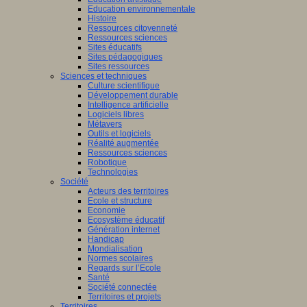
Education environnementale
Histoire
Ressources citoyenneté
Ressources sciences
Sites éducatifs
Sites pédagogiques
Sites ressources
Sciences et techniques
Culture scientifique
Développement durable
Intelligence artificielle
Logiciels libres
Métavers
Outils et logiciels
Réalité augmentée
Ressources sciences
Robotique
Technologies
Société
Acteurs des territoires
Ecole et structure
Economie
Ecosystème éducatif
Génération internet
Handicap
Mondialisation
Normes scolaires
Regards sur l’Ecole
Santé
Société connectée
Territoires et projets
Territoires