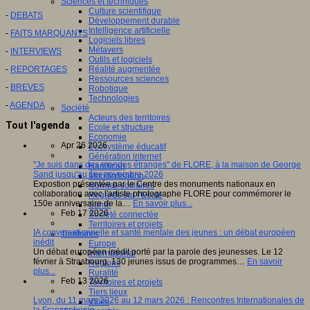
Sciences et techniques
Culture scientifique
-
DEBATS
Développement durable
Intelligence artificielle
-
FAITS MARQUANTS
Logiciels libres
Métavers
-
INTERVIEWS
Outils et logiciels
-
REPORTAGES
Réalité augmentée
Ressources sciences
-
BREVES
Robotique
Technologies
-
AGENDA
Société
Acteurs des territoires
Tout l'agenda
Ecole et structure
Economie
Apr 26 2026
Ecosystème éducatif
Génération internet
"Je suis dans des mondes étranges" de FLORE, à la maison de George
Handicap
Sand jusqu'au 1er novembre 2026
Mondialisation
Expostion présentée par le Centre des monuments nationaux en
Normes scolaires
collaboration avec l'artiste photographe FLORE pour commémorer le
Regards sur l’Ecole
150e anniversaire de la…
En savoir plus...
Santé
Feb 17 2026
Société connectée
Territoires et projets
IA conversationnelle et santé mentale des jeunes : un débat européen
Territoires
inédit
Europe
Un débat européen inédit porté par la parole des jeunesses. Le 12
International
février à Strasbourg, 130 jeunes issus de programmes…
En savoir
Régions
plus...
Ruralité
Feb 13 2026
Territoires et projets
Tiers lieux
Lyon, du 11 mars 2026 au 12 mars 2026 : Rencontres Internationales de
Villes