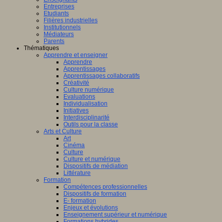
Entreprises
Etudiants
Filières industrielles
Institutionnels
Médiateurs
Parents
Thématiques
Apprendre et enseigner
Apprendre
Apprentissages
Apprentissages collaboratifs
Créativité
Culture numérique
Evaluations
Individualisation
Initiatives
Interdisciplinarité
Outils pour la classe
Arts et Culture
Art
Cinéma
Culture
Culture et numérique
Dispositifs de médiation
Littérature
Formation
Compétences professionnelles
Dispositifs de formation
E- formation
Enjeux et évolutions
Enseignement supérieur et numérique
Formations hybrides