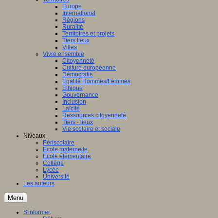
Europe
International
Régions
Ruralité
Territoires et projets
Tiers lieux
Villes
Vivre ensemble
Citoyenneté
Culture européenne
Démocratie
Egalité Hommes/Femmes
Ethique
Gouvernance
Inclusion
Laïcité
Ressources citoyenneté
Tiers - lieux
Vie scolaire et sociale
Niveaux
Périscolaire
Ecole maternelle
Ecole élémentaire
Collège
Lycée
Université
Les auteurs
Menu
S'informer