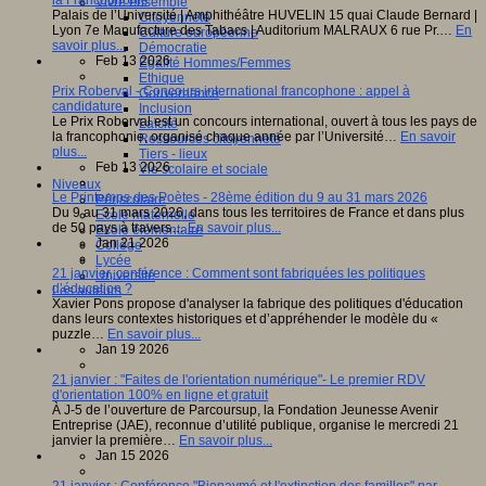
la Francophonie
Vivre ensemble
Palais de l’Université | Amphithéâtre HUVELIN 15 quai Claude Bernard |
Citoyenneté
Lyon 7e Manufacture des Tabacs | Auditorium MALRAUX 6 rue Pr.…
En
Culture européenne
savoir plus...
Démocratie
Feb 13 2026
Egalité Hommes/Femmes
Ethique
Prix Roberval - Concours international francophone : appel à
Gouvernance
candidature
Inclusion
Le Prix Roberval est un concours international, ouvert à tous les pays de
Laïcité
la francophonie, organisé chaque année par l’Université…
En savoir
Ressources citoyenneté
plus...
Tiers - lieux
Feb 13 2026
Vie scolaire et sociale
Niveaux
Le Printemps des Poètes - 28ème édition du 9 au 31 mars 2026
Périscolaire
Du 9 au 31 mars 2026, dans tous les territoires de France et dans plus
Ecole maternelle
de 50 pays à travers…
En savoir plus...
Ecole élémentaire
Jan 21 2026
Collège
Lycée
21 janvier, conférence : Comment sont fabriquées les politiques
Université
d’éducation ?
Les auteurs
Xavier Pons propose d'analyser la fabrique des politiques d'éducation
dans leurs contextes historiques et d’appréhender le modèle du «
puzzle…
En savoir plus...
Jan 19 2026
21 janvier : "Faites de l'orientation numérique"- Le premier RDV
d'orientation 100% en ligne et gratuit
À J-5 de l’ouverture de Parcoursup, la Fondation Jeunesse Avenir
Entreprise (JAE), reconnue d’utilité publique, organise le mercredi 21
janvier la première…
En savoir plus...
Jan 15 2026