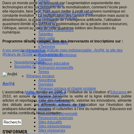
Fablab
Dans un monde porté ou bousculé par l’augmentation exponentielle des
Géolocalisation
technologies et les flux puissants de la mondialisation, comment l’école peut-
Images
elle répondre, faire face, mais aussi mettre à profit cet univers numérique en
Les mondes virtuels en éducation
constante évolution ? La multiplication des canaux d’information mais aussi la
Pratiques collaboratives
désinformation, la place croissante de l’intelligence artificielle, l’utilisation
Podcasting
quasiment illimité des DATA et la problématique de la gestion des ressources,
Smartphones
l’éthique, seront au cœur de cette quatrième édition des Boussoles du
Tableaux numériques
numérique.
Tablettes
Web radio
Programme détaillé complet, liste des intervenants et inscriptions sur :
Webdocumentaire
eTwinning
A vos agendas ! Inscription gratuite mais indispensable - An@é, le site des
Prospective
@cteurs de l'Ecole (acteurs-ecoles.fr)
Ecosystème numérique
Espaces
NouvelleAquitaine
,
Politique éducative
Boussoles IV
,
Scénarios prospectifs
Temps
Réseaux sociaux
Algorithme
An@é
Données
Réseaux sociaux et champ scolaire
L’association
An@é
, fondée en 1996, à l’initiative de la création d’
Educavox
en
Sélection de ressources
2010, en assure de manière bénévole la veille et la ligne éditoriale, publie
Bibliographies
articles et reportages, crée des événements, valorise les innovations, alimente
Education artistique
des débats avec les différents acteurs de l’éducation sur l’évolution des
Education environnementale
pratiques éducatives, sociales et culturelles à l’ère du numérique. Educavox est
Histoire
un média contributif. Nous contacter.
Ressources citoyenneté
Ressources sciences
Sites éducatifs
Sites pédagogiques
Sites ressources
S'INFORMER