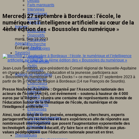
Débats
Faits marquants
Interviews
Reportages
Mercredi 27 septembre à Bordeaux : l’école, le
Brèves
numérique et l’intelligence artificielle au cœur de la
Agenda
Innover
4ème édition des « Boussoles du numérique »
Didactique
Dispositifs
mardi, Sep 19 2023
Pédagogie
Agenda
Recherche
Écrit par
An@é
Technologies
Savoir(s)
Analyses
Conférences
Outils
Jean-Louis Nembrini, vice-président du Conseil régional de Nouvelle-Aquitaine
Pratiques
en charge de l’orientation, l’éducation et la jeunesse, participera aux
Acteurs de l'éducation
« Boussoles du numérique IV : Les Docks ! » ce mercredi 27 septembre 2023 à
Animateurs
partir de 9h à l’Hôtel de Région à Bordeaux (14 rue François de Sourdis).
Chercheurs
Collectivités
Presse Nouvelle-Aquitaine : Organisé par l'Association nationale des
Editeurs
acteurs de l'école (An@é), cet évènement – soutenu à hauteur de 4 000
EdTech
euros par la Région – réunira une centaine de représentants du monde de
Encadrement
l’éducation autour de la thématique de l’école, du numérique et de
Enseignants
l’intelligence artificielle.
Entreprises
Etudiants
Ainsi, tout au long de cette journée, enseignants, chercheurs, experts
Filières industrielles
partageront leurs recherches et leurs expériences afin de répondre aux
Institutionnels
nombreuses interrogations que posent l’augmentation exponentielle des
Médiateurs
technologies au monde éducatif, d’y faire face et de réfléchir aux plus-
Parents
values pédagogiques que l’éducation nationale pourrait en tirer.
Thématiques