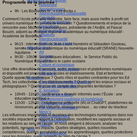
Apprendre et enseigner
Programme de la journée :
Apprendre
Apprentissages
9h : Les Boussoles IV : « Les docks »
Apprentissages collaboratifs
Créativité
Comment l’école peut-elle répondre, faire face, mais aussi mettre à profit cet
Culture numérique
univers numérique en constante évolution ? Questionnements et enjeux de la
Evaluations
rencontre avec Michelle Laurissergues, présidente de l’An@é, et Pascal
Individualisation
Bouzin, adjoint au délégué régional académique au numérique éducatif -
Initiatives
Académie de Bordeaux.
Interdisciplinarité
Outils pour la classe
9h15 : interventions de Jean-Louis Nembrini et Sébastien Gouleau,
Arts et Culture
service régional académique du numérique éducatif (SRANE) Nouvelle-
Art
Aquitaine.
Cinéma
9h30 - 10h30 : les politiques éducatives : le Service Public du
Culture
Numérique Éducatif dans le cadre scolaire
Culture et numérique
Une offre diversifiée de services, outils, ressources et plateformes numériques
Dispositifs de médiation
et dispositifs est proposée aux écoles et établissements. Etat et territoires :
Littérature
Quelle approche systémique ? Quels rôles et quelles contraintes pour les Ed
Formation
Tech, les collectivités et les établissements ? Quels sont les enjeux sociaux et
Compétences professionnelles
pédagogiques ? Quelle prise en compte des disparités territoriales ?
Dispositifs de formation
E- formation
10h45 - 11h30 : conférence « Grandir informés avec l’École : une
Enjeux et évolutions
éducation politique »
Enseignement supérieur et numérique
11h30 - 12h30 : l’intelligence artificielle (IA) et ChatGPT, plateformes de
Formations hybrides
ressources, réalité Virtuelle, réseaux sociaux… au cœur du réacteur.
Formation universitaire
Mooc’s
Les influences importantes et durables des technologies numériques dans nos
Outils collaboratifs
sociétés impactent le rapport à l’information, modifient les rapports sociaux et
Sites ressources
les relations au sein de l’école, et nous obligent à découvrir, analyser les
Tutorat
potentiels, mesurer les impacts. Quelles stratégies, quelles nouvelles
Jeux
compétences, quelles possibilités pour les apprentissages, quelles protections
Jeu et éducation
pour les données, quels rapports au sein de l’école ?