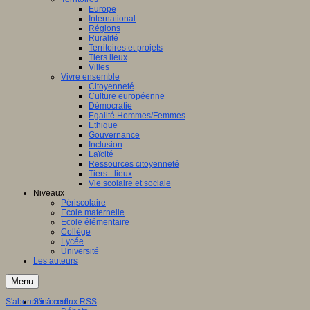
Europe
International
Régions
Ruralité
Territoires et projets
Tiers lieux
Villes
Vivre ensemble
Citoyenneté
Culture européenne
Démocratie
Egalité Hommes/Femmes
Ethique
Gouvernance
Inclusion
Laïcité
Ressources citoyenneté
Tiers - lieux
Vie scolaire et sociale
Niveaux
Périscolaire
Ecole maternelle
Ecole élémentaire
Collège
Lycée
Université
Les auteurs
Menu
S'abonner à ce flux RSS
S'informer