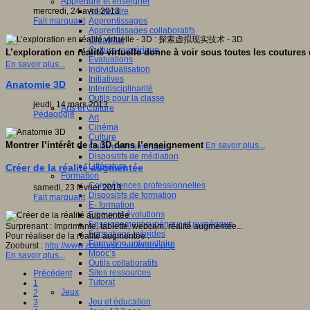
Apprendre et enseigner
Apprendre
mercredi, 24 avril 2013
Apprentissages
Fait marquant
Apprentissages collaboratifs
Créativité
Culture numérique
L’exploration en réalité virtuelle donne à voir sous toutes les couture
Evaluations
En savoir plus...
Individualisation
Initiatives
Anatomie 3D
Interdisciplinarité
Outils pour la classe
jeudi, 14 mars 2013
Arts et Culture
Pédagogie
Art
Cinéma
Culture
Montrer l’intérêt de la 3D dans l’enseignement
En savoir plus...
Culture et numérique
Dispositifs de médiation
Littérature
Créer de la réalité augmentée
Formation
Compétences professionnelles
samedi, 23 février 2013
Dispositifs de formation
Fait marquant
E- formation
Enjeux et évolutions
Enseignement supérieur et numérique
Surprenant : Imprimante, tablette, webcam, réalité augmentée...
Formations hybrides
Pour réaliser de la réalité augmentée :
Formation universitaire
Zooburst :
http://www.zooburst.com/index.php
Mooc’s
En savoir plus...
Outils collaboratifs
Sites ressources
Précédent
Tutorat
1
Jeux
2
Jeu et éducation
3