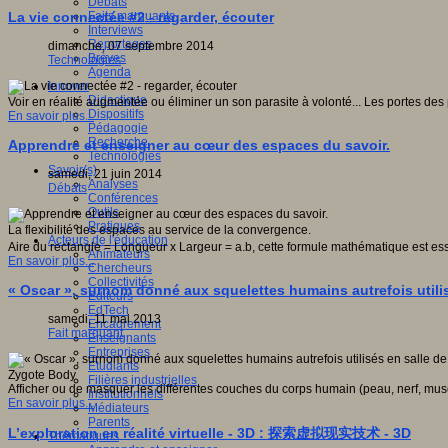
Débats
Faits marquants
La vie connectée #2 - regarder, écouter
Interviews
Reportages
dimanche, 07 septembre 2014
Brèves
Technologies
Agenda
Innover
Didactique
Voir en réalité augmentée ou éliminer un son parasite à volonté... Les portes des 
Dispositifs
En savoir plus...
Pédagogie
Recherche
Apprendre et enseigner au cœur des espaces du savoir.
Technologies
Savoir(s)
samedi, 21 juin 2014
Analyses
Débats
Conférences
Outils
Pratiques
La flexibilité des espaces au service de la convergence.
Acteurs de l'éducation
Aire du rectangle = Longueur x Largeur = a.b, cette formule mathématique est es
Animateurs
En savoir plus...
Chercheurs
Collectivités
« Oscar », surnom donné aux squelettes humains autrefois utilis
Editeurs
EdTech
samedi, 11 mai 2013
Encadrement
Fait marquant
Enseignants
Entreprises
Etudiants
Zygote Body
Filières industrielles
Afficher ou de masquer les différentes couches du corps humain (peau, nerf, mu
Institutionnels
En savoir plus...
Médiateurs
Parents
L’exploration en réalité virtuelle - 3D : 探索虚拟现实技术 - 3D
Thématiques