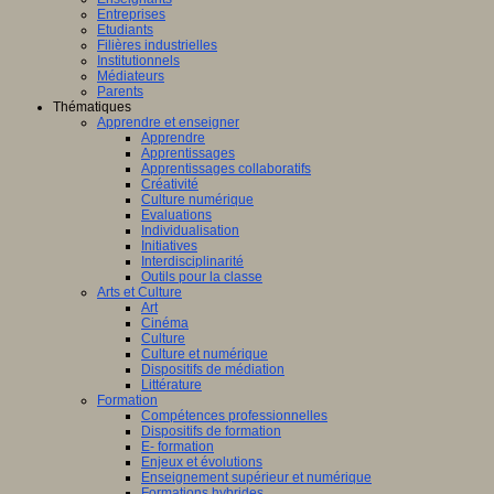
Entreprises
Etudiants
Filières industrielles
Institutionnels
Médiateurs
Parents
Thématiques
Apprendre et enseigner
Apprendre
Apprentissages
Apprentissages collaboratifs
Créativité
Culture numérique
Evaluations
Individualisation
Initiatives
Interdisciplinarité
Outils pour la classe
Arts et Culture
Art
Cinéma
Culture
Culture et numérique
Dispositifs de médiation
Littérature
Formation
Compétences professionnelles
Dispositifs de formation
E- formation
Enjeux et évolutions
Enseignement supérieur et numérique
Formations hybrides