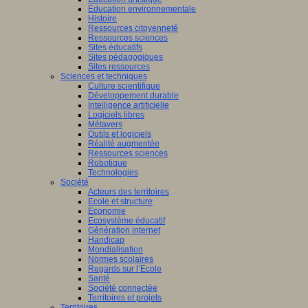
Education environnementale
Histoire
Ressources citoyenneté
Ressources sciences
Sites éducatifs
Sites pédagogiques
Sites ressources
Sciences et techniques
Culture scientifique
Développement durable
Intelligence artificielle
Logiciels libres
Métavers
Outils et logiciels
Réalité augmentée
Ressources sciences
Robotique
Technologies
Société
Acteurs des territoires
Ecole et structure
Economie
Ecosystème éducatif
Génération internet
Handicap
Mondialisation
Normes scolaires
Regards sur l’Ecole
Santé
Société connectée
Territoires et projets
Territoires