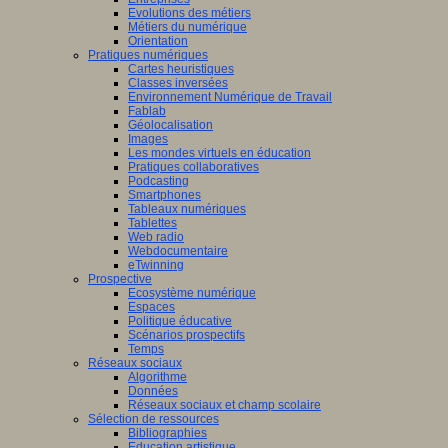
Evolutions des métiers
Métiers du numérique
Orientation
Pratiques numériques
Cartes heuristiques
Classes inversées
Environnement Numérique de Travail
Fablab
Géolocalisation
Images
Les mondes virtuels en éducation
Pratiques collaboratives
Podcasting
Smartphones
Tableaux numériques
Tablettes
Web radio
Webdocumentaire
eTwinning
Prospective
Ecosystème numérique
Espaces
Politique éducative
Scénarios prospectifs
Temps
Réseaux sociaux
Algorithme
Données
Réseaux sociaux et champ scolaire
Sélection de ressources
Bibliographies
Education artistique