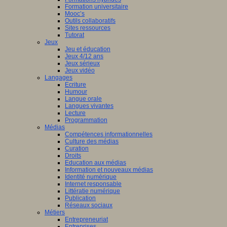
Formation universitaire
Mooc’s
Outils collaboratifs
Sites ressources
Tutorat
Jeux
Jeu et éducation
Jeux 4/12 ans
Jeux sérieux
Jeux vidéo
Langages
Ecriture
Humour
Langue orale
Langues vivantes
Lecture
Programmation
Médias
Compétences informationnelles
Culture des médias
Curation
Droits
Education aux médias
Information et nouveaux médias
Identité numérique
Internet responsable
Littératie numérique
Publication
Réseaux sociaux
Métiers
Entrepreneuriat
Entreprises