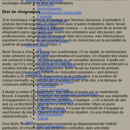
Apprendre et enseigner
sociologie visuelle et de films documentaires.
Apprendre
Apprentissages
Etat de résignation
Apprentissages collaboratifs
Créativité
Si le sociologue s’intéresse davantage aux Services Jeunesse, d’animation, il
Culture numérique
analyse des mécanismes en interaction avec d’autres institutions. Boris Teruel
Evaluations
déplore l’état de résignation à différents niveaux : «
Je suis parti de ce terme de
Individualisation
résignation parce que quels que soient mes entretiens avec des jeunes, des
Initiatives
professionnels, des élus qui ont envie de faire des choses, mes interlocuteurs
Interdisciplinarité
expriment une forme de renoncement car ils ne croient plus en la possibilité du
Outils pour la classe
système de transformer les choses.
»
Arts et Culture
Art
Boris Teruel a choisi un format non académique, s’il se répète, le cheminement
Cinéma
reste cohérent, les idées sont approfondies et nuancées. Un chapitre très réussi
Culture
est consacré à Manu - un responsable ou un conseiller Jeunesse. Il quitte son
Culture et numérique
poste, car il n’y croit plus alors qu’il a été très investi et a choisi une profession à
Dispositifs de médiation
vocation sociale au service des jeunes. Boris Teruel au travers de portraits
Littérature
indique que les anciens militants de l’éducation populaire «
sont devenus
Formation
inféodés à un système de financement et de justification, à la lourdeur de
Compétences professionnelles
corpus normatifs, au contrôle des manières d’agir et de dire, à la fabrique de
Dispositifs de formation
croyances artificiellement partagées. »
E- formation
Enjeux et évolutions
Il étudie la notion d’engagement - trop définie et basée sur un malentendu
Enseignement supérieur et numérique
fécond
.
Il regrette que l’insertion soit systématiquement rattachée aux dispositifs
Formations hybrides
d’engagement. A Lunel devant son auditoire, il explique : «
On a besoin de dire
Formation universitaire
que ça va fonctionner, pour qu’on y croie tous ensemble !
Mais un jeune
Mooc’s
relégué qui est dans un Service civique, il n’a pas de volonté de s’engager et
Outils collaboratifs
veut trouver du travail. Quand il vous décrit sa situation, il a une rhétorique du
Sites ressources
salariat précaire.
»
Tutorat
Jeux
Pour Boris Teruel, l’engagement correspond au dépassement de l’intérêt
Jeu et éducation
particulier, et s’inscrit dans une dimension collective, avec une visée