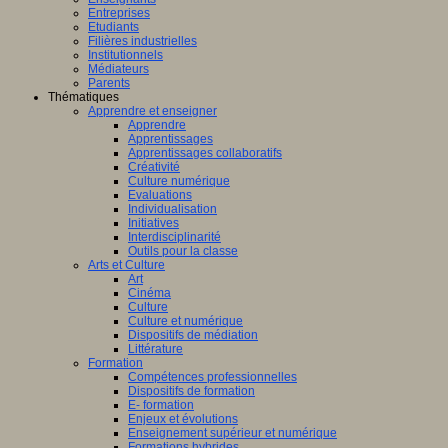
Entreprises
Etudiants
Filières industrielles
Institutionnels
Médiateurs
Parents
Thématiques
Apprendre et enseigner
Apprendre
Apprentissages
Apprentissages collaboratifs
Créativité
Culture numérique
Evaluations
Individualisation
Initiatives
Interdisciplinarité
Outils pour la classe
Arts et Culture
Art
Cinéma
Culture
Culture et numérique
Dispositifs de médiation
Littérature
Formation
Compétences professionnelles
Dispositifs de formation
E- formation
Enjeux et évolutions
Enseignement supérieur et numérique
Formations hybrides