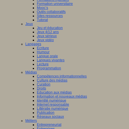
Formation universitaire
Mooc’s
Outils collaboratifs
Sites ressources
Tutorat
Jeux
Jeu et éducation
Jeux 4/12 ans
Jeux sérieux
Jeux vidéo
Langages
Ecriture
Humour
Langue orale
Langues vivantes
Lecture
Programmation
Médias
Compétences informationnelles
Culture des médias
Curation
Droits
Education aux médias
Information et nouveaux médias
Identité numérique
Internet responsable
Littératie numérique
Publication
Réseaux sociaux
Métiers
Entrepreneuriat
Entreprises