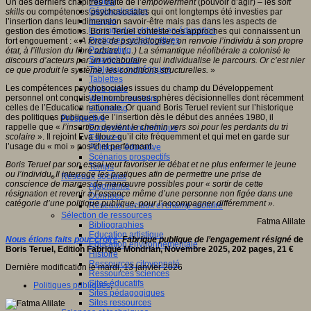
Fablab
Un des derniers chapitres traite de l’
empowerment
(pouvoir d’agir) – les
soft
Géolocalisation
skills
ou compétences psychosociales qui ont longtemps été investies par
Images
l’insertion dans leur dimension savoir-être mais pas dans les aspects de
Les mondes virtuels en éducation
gestion des émotions. Boris Teruel conteste ces approches qui connaissent un
Pratiques collaboratives
fort engouement : «
A force de psychologiser, on renvoie l’individu à son propre
Podcasting
état, à l’illusion du libre arbitre. (…)
La sémantique néolibérale a colonisé le
Smartphones
discours d’acteurs par un vocabulaire qui individualise le parcours. Or c’est nier
Tableaux numériques
ce que produit le système, les conditions structurelles.
»
Tablettes
Les compétences psychosociales issues du champ du Développement
Web radio
personnel ont conquis de nombreuses sphères décisionnelles dont récemment
Webdocumentaire
celles de l’Education nationale. Or quand Boris Teruel revient sur l’historique
eTwinning
des politiques publiques de l’insertion dès le début des années 1980, il
Prospective
rappelle que «
l’insertion devient le chemin vers soi pour les perdants du tri
Ecosystème numérique
scolaire
». Il rejoint Eva Illouz qu’il cite fréquemment et qui met en garde sur
Espaces
l’usage du « moi » positif et performant.
Politique éducative
Scénarios prospectifs
Boris Teruel par son essai veut favoriser le débat et ne plus enfermer le jeune
Temps
ou l’individu. Il interroge les pratiques afin de permettre une prise de
Réseaux sociaux
conscience de marges de manœuvre possibles pour «
sortir de cette
Algorithme
résignation et revenir à l’essence même d’une personne non figée dans une
Données
catégorie d’une politique publique, pour l’accompagner différemment
».
Réseaux sociaux et champ scolaire
Sélection de ressources
Fatma Alilate
Bibliographies
Education artistique
Nous étions faits pour croire
. Fabrique publique de l’engagement résigné
de
Education environnementale
Boris Teruel, Edition Fabrique Mondrian, Novembre 2025, 202 pages, 21 €
Histoire
Ressources citoyenneté
Dernière modification le mardi, 13 janvier 2026
Ressources sciences
Sites éducatifs
Politiques publiques
,
Sites pédagogiques
Sites ressources