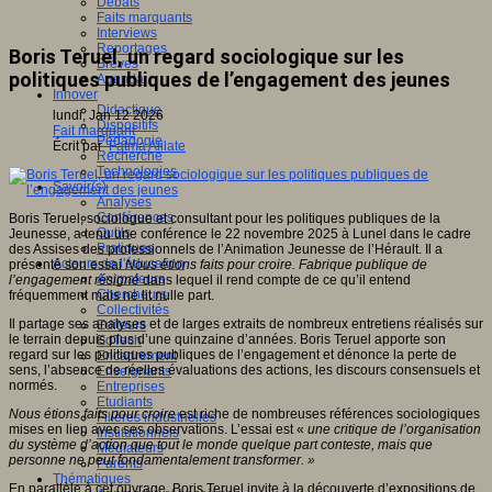
Débats
Faits marquants
Interviews
Reportages
Boris Teruel, un regard sociologique sur les
Brèves
politiques publiques de l’engagement des jeunes
Agenda
Innover
Didactique
lundi, Jan 12 2026
Dispositifs
Fait marquant
Pédagogie
Écrit par
Fatma Alilate
Recherche
Technologies
Savoir(s)
Analyses
Conférences
Boris Teruel, sociologue et consultant pour les politiques publiques de la
Outils
Jeunesse, a tenu une conférence le 22 novembre 2025 à Lunel dans le cadre
Pratiques
des Assises des professionnels de l’Animation Jeunesse de l’Hérault. Il a
Acteurs de l'éducation
présenté son essai
Nous étions faits pour croire. Fabrique publique de
Animateurs
l’engagement résigné
dans lequel il rend compte de ce qu’il entend
Chercheurs
fréquemment mais ne lit nulle part.
Collectivités
Il partage ses analyses et de larges extraits de nombreux entretiens réalisés sur
Editeurs
le terrain depuis plus d’une quinzaine d’années. Boris Teruel apporte son
EdTech
regard sur les politiques publiques de l’engagement et dénonce la perte de
Encadrement
sens, l’absence de réelles évaluations des actions, les discours consensuels et
Enseignants
normés.
Entreprises
Etudiants
Nous étions faits pour croire
est riche de nombreuses références sociologiques
Filières industrielles
mises en lien avec ses observations. L’essai est «
une critique de l’organisation
Institutionnels
du système d’action que tout le monde quelque part conteste, mais que
Médiateurs
personne ne peut fondamentalement transformer. »
Parents
Thématiques
En parallèle à cet ouvrage, Boris Teruel invite à la découverte d’expositions de