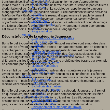
Jeux 4/12 ans
transformatrice. Il constate que ce n’est pas un terme que s’approprie les
Jeux sérieux
jeunes mais qu’il est repéré comme un terme d’adulte, et valorisé par les filières
Jeux vidéo
d’orientation et de réussite scolaire. Le sociologue rappelle que le parcours
Langages
d’engagement occupe une position sociale. Il cite notamment
la force
des liens
Ecriture
faibles
de Mark Granovetter, car le réseau d’appartenance impacte fortement
Humour
les parcours : «
A diplômes équivalents, les jeunes n’ont pas les mêmes
Langue orale
opportunités en fonction de leur capital social.
» Certains tirent donc davantage
Langues vivantes
profit de la démarche d’engagement. Plus l’environnement socio-économique
Lecture
est élevé et moins l’insertion est rattachée à l’engagement.
Programmation
Médias
Déconstruction de la catégorie Jeunesse
Compétences informationnelles
Culture des médias
Boris Teruel évoque les micro-engagements, et aussi les contre-mondes dans
Curation
lesquels se développent d’autres formes d’engagements peu pris en compte et
Droits
qui échappent aux autorités. L’engagement institutionnel est qualifié de
Education aux médias
« léger », il peut s’agir de l’écologie. Le sujet des réseaux sociaux est traité
Information et nouveaux médias
avec ses algorithmes, et le phénomène de désirabilité sociale. L’auteur ne
Identité numérique
différencie pas les jeunes des adultes, car le problème des écrans par exemple
Internet responsable
ne concerne pas seulement les jeunes.
Littératie numérique
Publication
Il y a en fait de nombreuses photographies, des instantanés sur la jeunesse
Réseaux sociaux
vivant en zone rurale, dans les quartiers sensibles. En conférence, il s’étonne
Métiers
de la radicalité et de la violence de propos entendus - il a décidé de ne pas les
Entrepreneuriat
retranscrire –, mais il cite dans son essai les sujets récurrents marqués par le
Entreprises
racisme et l’antisémitisme, le rejet des élites.
Evolutions des métiers
Métiers du numérique
Boris Teruel propose une déconstruction de la catégorie Jeunesse, et il remet
Orientation
en question d’autres catégories. Les jeunes composent avec plusieurs rôles
Pratiques numériques
sociaux reliés à différentes constructions d’identités. Les étiquettes ou
Cartes heuristiques
assignations induisent un sentiment d’étrangeté en raison des décalages
Classes inversées
perçus avec les réalités vécues, dans un contexte d’indétermination.
Environnement Numérique de Travail