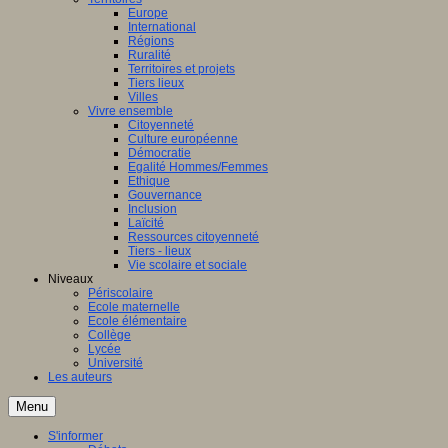
Europe
International
Régions
Ruralité
Territoires et projets
Tiers lieux
Villes
Vivre ensemble
Citoyenneté
Culture européenne
Démocratie
Egalité Hommes/Femmes
Ethique
Gouvernance
Inclusion
Laïcité
Ressources citoyenneté
Tiers - lieux
Vie scolaire et sociale
Niveaux
Périscolaire
Ecole maternelle
Ecole élémentaire
Collège
Lycée
Université
Les auteurs
Menu
S'informer