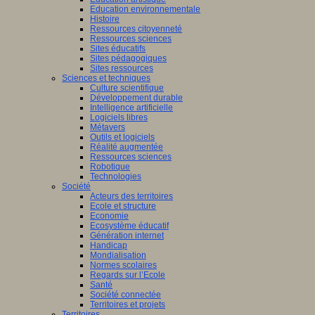
Education environnementale
Histoire
Ressources citoyenneté
Ressources sciences
Sites éducatifs
Sites pédagogiques
Sites ressources
Sciences et techniques
Culture scientifique
Développement durable
Intelligence artificielle
Logiciels libres
Métavers
Outils et logiciels
Réalité augmentée
Ressources sciences
Robotique
Technologies
Société
Acteurs des territoires
Ecole et structure
Economie
Ecosystème éducatif
Génération internet
Handicap
Mondialisation
Normes scolaires
Regards sur l’Ecole
Santé
Société connectée
Territoires et projets
Territoires