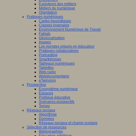
Evolutions des métiers
Métiers du numérique
Orientation
Pratiques numériques
Cartes heuristiques
Classes inversées
Environnement Numérique de Travail
Fablab
Géolocalisation
Images
Les mondes virtuels en éducation
Pratiques collaboratives
Podcasting
Smartphones
Tableaux numériques
Tablettes
Web radio
Webdocumentaire
eTwinning
Prospective
Ecosystème numérique
Espaces
Politique éducative
Scénarios prospectifs
Temps
Réseaux sociaux
Algorithme
Données
Réseaux sociaux et champ scolaire
Sélection de ressources
Bibliographies
Education artistique