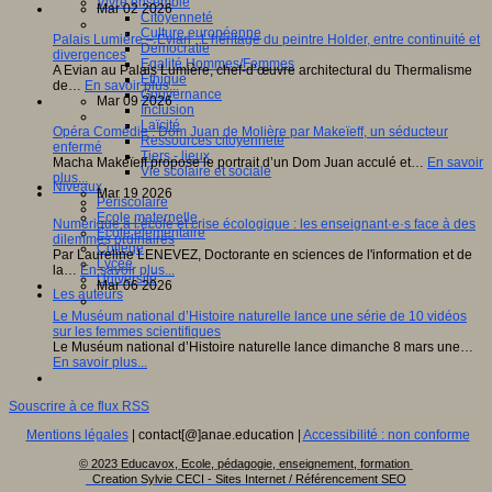
Vivre ensemble
Mar 02 2026
Citoyenneté
Culture européenne
Palais Lumière – Evian : L’héritage du peintre Holder, entre continuité et
Démocratie
divergences
Egalité Hommes/Femmes
A Evian au Palais Lumière, chef-d’œuvre architectural du Thermalisme
Ethique
de…
En savoir plus...
Gouvernance
Mar 09 2026
Inclusion
Laïcité
Opéra Comédie : Dom Juan de Molière par Makeïeff, un séducteur
Ressources citoyenneté
enfermé
Tiers - lieux
Macha Makeïeff propose le portrait d’un Dom Juan acculé et…
En savoir
Vie scolaire et sociale
plus...
Niveaux
Mar 19 2026
Périscolaire
Ecole maternelle
Numérique à l’école et crise écologique : les enseignant·e·s face à des
Ecole élémentaire
dilemmes ordinaires
Collège
Par Laureline LENEVEZ, Doctorante en sciences de l'information et de
Lycée
la…
En savoir plus...
Université
Mar 06 2026
Les auteurs
Le Muséum national d’Histoire naturelle lance une série de 10 vidéos
sur les femmes scientifiques
Le Muséum national d’Histoire naturelle lance dimanche 8 mars une…
En savoir plus...
Souscrire à ce flux RSS
Mentions légales
| contact[@]anae.education |
Accessibilité : non conforme
© 2023 Educavox, Ecole, pédagogie, enseignement, formation
Creation Sylvie CECI - Sites Internet / Référencement SEO