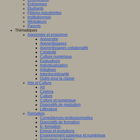
Entreprises
Etudiants
Filières industrielles
Institutionnels
Médiateurs
Parents
Thématiques
Apprendre et enseigner
Apprendre
Apprentissages
Apprentissages collaboratifs
Créativité
Culture numérique
Evaluations
Individualisation
Initiatives
Interdisciplinarité
Outils pour la classe
Arts et Culture
Art
Cinéma
Culture
Culture et numérique
Dispositifs de médiation
Littérature
Formation
Compétences professionnelles
Dispositifs de formation
E- formation
Enjeux et évolutions
Enseignement supérieur et numérique
Formations hybrides