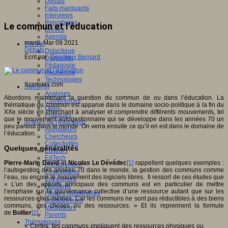
Débats
Faits marquants
Interviews
Reportages
Le commun et l’éducation
Brèves
Agenda
mardi, Mar 09 2021
Innover
Débats
Didactique
Écrit par
Desclaux Bernard
Dispositifs
Pédagogie
Recherche
Technologies
Scinfolex.com
Savoir(s)
Analyses
Abordons maintenant la question du commun de ou dans l’éducation. La
Conférences
thématique du commun est apparue dans le domaine socio-politique à la fin du
Outils
XXe siècle en cherchant à analyser et comprendre différents mouvements, tel
Pratiques
que le mouvement autogestionnaire qui se développe dans les années 70 un
Acteurs de l'éducation
peu partout dans le monde. On verra ensuite ce qu’il en est dans le domaine de
Animateurs
l’éducation.
Chercheurs
Collectivités
Quelques généralités
Editeurs
EdTech
Pierre-Marie David
et
Nicolas Le Dévédec
[1]
rappellent quelques exemples :
Encadrement
l’autogestion des années 70 dans le monde, la gestion des communs comme
Enseignants
l’eau, ou encore le mouvement des logiciels libres. Il ressort de ces études que
Entreprises
« L’un des apports principaux des communs est en particulier de mettre
Etudiants
l’emphase sur la gouvernance collective d’une ressource autant que sur les
Filières industrielles
ressources elles-mêmes. Car les communs ne sont pas réductibles à des biens
Institutionnels
communs, des choses ou des ressources. » Et ils reprennent la formule
Médiateurs
de
Bollier
[2]
:
Parents
Thématiques
« Certes, les communs impliquent des ressources physiques ou