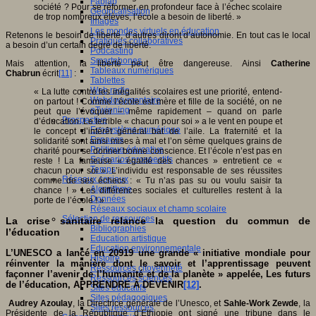
Fablab
société ? Pour se réformer en profondeur face à l’échec scolaire
Géolocalisation
de trop nombreux élèves, l’école a besoin de liberté. »
Images
Les mondes virtuels en éducation
Retenons le besoin de liberté, d’autres diront d’autonomie. En tout cas le local
Pratiques collaboratives
a besoin d’un certain degré de liberté.
Podcasting
Smartphones
Mais attention, la liberté peut être dangereuse. Ainsi
Catherine
Tableaux numériques
Chabrun
écrit
[11]
:
Tablettes
Web radio
« La lutte contre les inégalités scolaires est une priorité, entend-
Webdocumentaire
on partout ! Comme l’école est mère et fille de la société, on ne
eTwinning
peut que l’évoquer – même rapidement – quand on parle
Prospective
d’éducation. Le terrible « chacun pour soi » a le vent en poupe et
Ecosystème numérique
le concept d’intérêt général bat de l’aile. La fraternité et la
Espaces
solidarité sont ainsi mises à mal et l’on sème quelques grains de
Politique éducative
charité pour se donner bonne conscience. Et l’école n’est pas en
Scénarios prospectifs
reste ! La fameuse « égalité des chances » entretient ce «
Temps
chacun pour soi ». L’individu est responsable de ses réussites
Réseaux sociaux
comme de ses échecs : « Tu n’as pas su ou voulu saisir ta
Algorithme
chance ! » Les différences sociales et culturelles restent à la
Données
porte de l’école ! »
Réseaux sociaux et champ scolaire
Sélection de ressources
La crise sanitaire relance la question du commun de
Bibliographies
l’éducation
Education artistique
Education environnementale
L’UNESCO a lancé en 20919 une grande « initiative mondiale pour
Histoire
réinventer la manière dont le savoir et l’apprentissage peuvent
Ressources citoyenneté
façonner l’avenir de l’humanité et de la planète » appelée, Les futurs
Ressources sciences
de l’éducation, APPRENDRE À DEVENIR
[12]
.
Sites éducatifs
Sites pédagogiques
Audrey Azoulay
, la Directrice générale de l’Unesco, et
Sahle-Work Zewde
, la
Sites ressources
Présidente de la République d’Ethiopie ont signé une tribune dans le