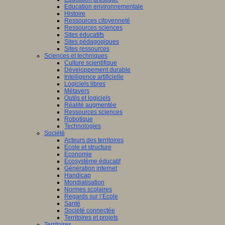
Education environnementale
Histoire
Ressources citoyenneté
Ressources sciences
Sites éducatifs
Sites pédagogiques
Sites ressources
Sciences et techniques
Culture scientifique
Développement durable
Intelligence artificielle
Logiciels libres
Métavers
Outils et logiciels
Réalité augmentée
Ressources sciences
Robotique
Technologies
Société
Acteurs des territoires
Ecole et structure
Economie
Ecosystème éducatif
Génération internet
Handicap
Mondialisation
Normes scolaires
Regards sur l’Ecole
Santé
Société connectée
Territoires et projets
Territoires