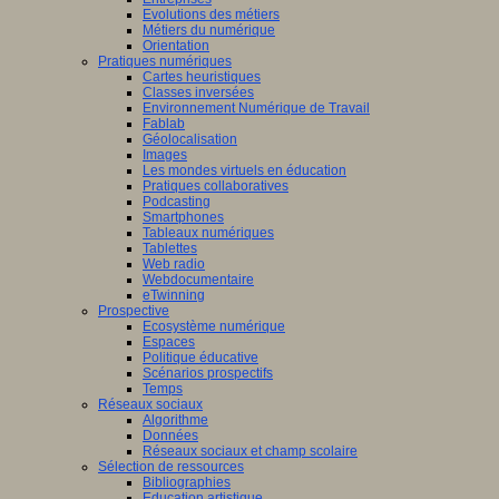
Evolutions des métiers
Métiers du numérique
Orientation
Pratiques numériques
Cartes heuristiques
Classes inversées
Environnement Numérique de Travail
Fablab
Géolocalisation
Images
Les mondes virtuels en éducation
Pratiques collaboratives
Podcasting
Smartphones
Tableaux numériques
Tablettes
Web radio
Webdocumentaire
eTwinning
Prospective
Ecosystème numérique
Espaces
Politique éducative
Scénarios prospectifs
Temps
Réseaux sociaux
Algorithme
Données
Réseaux sociaux et champ scolaire
Sélection de ressources
Bibliographies
Education artistique