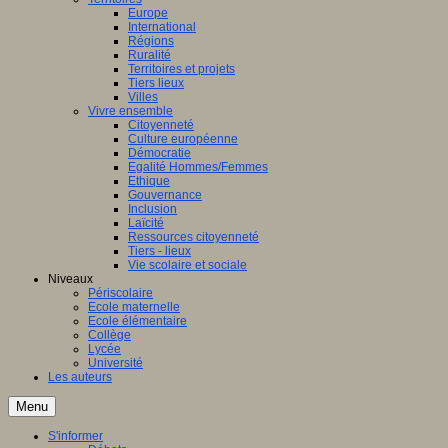
Europe
International
Régions
Ruralité
Territoires et projets
Tiers lieux
Villes
Vivre ensemble
Citoyenneté
Culture européenne
Démocratie
Egalité Hommes/Femmes
Ethique
Gouvernance
Inclusion
Laïcité
Ressources citoyenneté
Tiers - lieux
Vie scolaire et sociale
Niveaux
Périscolaire
Ecole maternelle
Ecole élémentaire
Collège
Lycée
Université
Les auteurs
Menu
S'informer