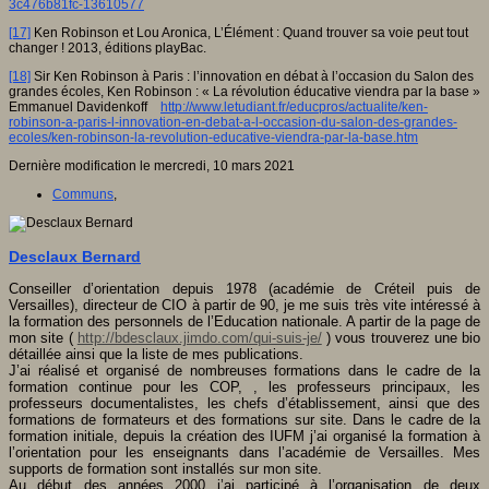
3c476b81fc-13610577
[17]
Ken Robinson et Lou Aronica, L’Élément : Quand trouver sa voie peut tout
changer ! 2013, éditions playBac.
[18]
Sir Ken Robinson à Paris : l’innovation en débat à l’occasion du Salon des
grandes écoles, Ken Robinson : « La révolution éducative viendra par la base »
Emmanuel Davidenkoff
http://www.letudiant.fr/educpros/actualite/ken-
robinson-a-paris-l-innovation-en-debat-a-l-occasion-du-salon-des-grandes-
ecoles/ken-robinson-la-revolution-educative-viendra-par-la-base.htm
Dernière modification le mercredi, 10 mars 2021
Communs
,
Desclaux Bernard
Conseiller d’orientation depuis 1978 (académie de Créteil puis de
Versailles), directeur de CIO à partir de 90, je me suis très vite intéressé à
la formation des personnels de l’Education nationale. A partir de la page de
mon site (
http://bdesclaux.jimdo.com/qui-suis-je/
) vous trouverez une bio
détaillée ainsi que la liste de mes publications.
J’ai réalisé et organisé de nombreuses formations dans le cadre de la
formation continue pour les COP, , les professeurs principaux, les
professeurs documentalistes, les chefs d’établissement, ainsi que des
formations de formateurs et des formations sur site. Dans le cadre de la
formation initiale, depuis la création des IUFM j’ai organisé la formation à
l’orientation pour les enseignants dans l’académie de Versailles
. Mes
supports de formation sont installés sur mon site.
Au début des années 2000 j’ai participé à l’organisation de deux