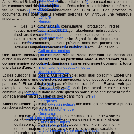
Jeux 4/12 ans
Ainsi,
Michel Briand
propose un article collaboratif
[6]
pour explorer « comment
Jeux sérieux
les communs sont pris en compte dans l’éducation. » Le ministère lui-même se
Jeux vidéo
fait le relais
[7]
des recommandations de l’UNESCO. Les professeurs
Langages
documentalistes sont particulièrement sollicités. On y trouve une remarque
Ecriture
importante :
Humour
Langue orale
« Ces 3 dimensions, communauté, production, règles
Langues vivantes
(gouvernance) sont traitées de façon absolument indissociable :
Lecture
il est rare d’évoquer l’une sans que les deux autres en découlent
Programmation
naturellement, quel que soit l’ordre. Signal fort de l’importance
Médias
des biens communs, ils sont présents dans des publications
Compétences informationnelles
actuelles majeures concernant le numérique et/ou l’éducation. »
Culture des médias
Une autre thématique est bien sûr le socle commun. La notion du
Curation
curriculum commun est apparue en particulier avec le mouvement des «
Droits
comprehensive schools » britanniques : un enseignement commun à toute
Education aux médias
une classe d’âge.
Information et nouveaux médias
Identité numérique
Et des questions se posent. Qui le définit et pour quel objectif ? Est-t-il une
Internet responsable
norme qui permet une distinction, ou une nécessité qui peut et doit être acquise
Littératie numérique
par tous ? Et ce débat n’est pas réellement tranché, en France. Voir par
Publication
exemple le livre de
Claude Lelièvre
[8]
, écrit juste avant le vote du socle
Réseaux sociaux
commun, qui retrace l’histoire de cette question politique soigneusement évitée.
Métiers
Voir également ma discussion du socle dans mon livre
[9]
.
Entrepreneuriat
Entreprises
Albert Bastenier
, sociologue belge, formule une interrogation proche à propos
Evolutions des métiers
de l’école démocratique de masse
[10]
:
Métiers du numérique
Orientation
« Doit-elle être un « service public » standardisateur de « socles
Pratiques numériques
de compétences » uniformément administrés à tous si différents
Cartes heuristiques
qu’ils soient ? Ou être conçue plutôt comme un « bien commun »
Classes inversées
qui, en matière d’accès aux savoirs, s’avèrerait capable de
Environnement Numérique de Travail
répondre aux attentes légitimes des différents segments de la