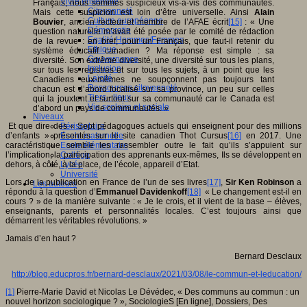
Vivre ensemble
Français, nous sommes suspicieux vis-à-vis des communautés.
Citoyenneté
Mais cette suspicion est loin d’être universelle. Ainsi
Alain
Culture européenne
Bouvier
, ancien recteur et membre de l’AFAE écrit
[15]
: « Une
Démocratie
question naturelle m’avait été posée par le comité de rédaction
Egalité Hommes/Femmes
de la revue : en bref, pour un Français, que faut-il retenir du
Ethique
système éducatif canadien ? Ma réponse est simple : sa
Gouvernance
diversité. Son extrême diversité, une diversité sur tous les plans,
Inclusion
sur tous les registres et sur tous les sujets, à un point que les
Laïcité
Canadiens eux-mêmes ne soupçonnent pas toujours tant
Ressources citoyenneté
chacun est d’abord focalisé sur sa province, un peu sur celles
Tiers - lieux
qui la jouxtent et surtout sur sa communauté car le Canada est
Vie scolaire et sociale
d’abord un pays de communautés. »
Niveaux
Périscolaire
Et que dire des « Sept pédagogues actuels qui enseignent pour des millions
Ecole maternelle
d’enfants » présentés sur le site canadien Thot Cursus
[16]
en 2017. Une
Ecole élémentaire
caractéristique semble les rassembler outre le fait qu’ils s’appuient sur
Collège
l’implication, la participation des apprenants eux-mêmes, Ils se développent en
Lycée
dehors, à côté, à la place, de l’école, appareil d’Etat.
Université
Lors de la publication en France de l’un de ses livres
[17]
,
Sir Ken Robinson
a
Les auteurs
répondu à la question d’
Emmanuel Davidenkoff
[18]
« Le changement est-il en
cours ? » de la manière suivante : « Je le crois, et il vient de la base – élèves,
enseignants, parents et personnalités locales. C’est toujours ainsi que
démarrent les véritables révolutions. »
Jamais d’en haut ?
Bernard Desclaux
http://blog.educpros.fr/bernard-desclaux/2021/03/08/le-commun-et-leducation/
[1]
Pierre-Marie David et Nicolas Le Dévédec, « Des communs au commun : un
nouvel horizon sociologique ? », SociologieS [En ligne], Dossiers, Des