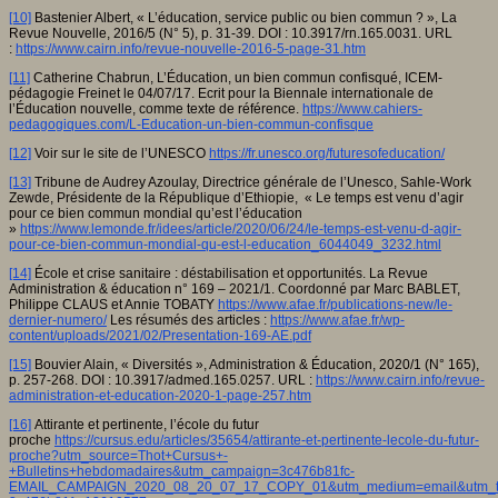
[10]
Bastenier Albert, « L’éducation, service public ou bien commun ? », La
Revue Nouvelle, 2016/5 (N° 5), p. 31-39. DOI : 10.3917/rn.165.0031. URL
:
https://www.cairn.info/revue-nouvelle-2016-5-page-31.htm
[11]
Catherine Chabrun, L’Éducation, un bien commun confisqué, ICEM-
pédagogie Freinet le 04/07/17. Ecrit pour la Biennale internationale de
l’Éducation nouvelle, comme texte de référence.
https://www.cahiers-
pedagogiques.com/L-Education-un-bien-commun-confisque
[12]
Voir sur le site de l’UNESCO
https://fr.unesco.org/futuresofeducation/
[13]
Tribune de Audrey Azoulay, Directrice générale de l’Unesco, Sahle-Work
Zewde, Présidente de la République d’Ethiopie, « Le temps est venu d’agir
pour ce bien commun mondial qu’est l’éducation
»
https://www.lemonde.fr/idees/article/2020/06/24/le-temps-est-venu-d-agir-
pour-ce-bien-commun-mondial-qu-est-l-education_6044049_3232.html
[14]
École et crise sanitaire : déstabilisation et opportunités. La Revue
Administration & éducation n° 169 – 2021/1. Coordonné par Marc BABLET,
Philippe CLAUS et Annie TOBATY
https://www.afae.fr/publications-new/le-
dernier-numero/
Les résumés des articles :
https://www.afae.fr/wp-
content/uploads/2021/02/Presentation-169-AE.pdf
[15]
Bouvier Alain, « Diversités », Administration & Éducation, 2020/1 (N° 165),
p. 257-268. DOI : 10.3917/admed.165.0257. URL :
https://www.cairn.info/revue-
administration-et-education-2020-1-page-257.htm
[16]
Attirante et pertinente, l’école du futur
proche
https://cursus.edu/articles/35654/attirante-et-pertinente-lecole-du-futur-
proche?utm_source=Thot+Cursus+-
+Bulletins+hebdomadaires&utm_campaign=3c476b81fc-
EMAIL_CAMPAIGN_2020_08_20_07_17_COPY_01&utm_medium=email&utm_t