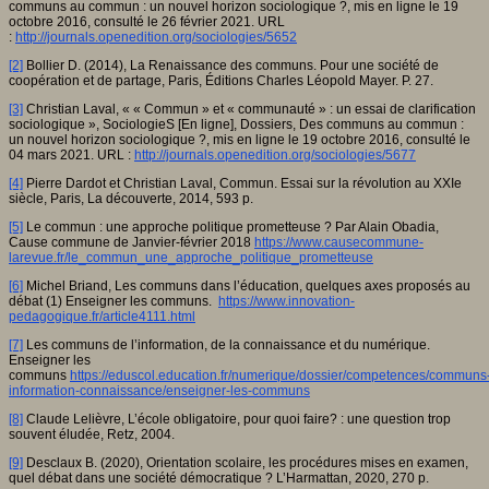
communs au commun : un nouvel horizon sociologique ?, mis en ligne le 19
octobre 2016, consulté le 26 février 2021. URL
:
http://journals.openedition.org/sociologies/5652
[2]
Bollier D. (2014), La Renaissance des communs. Pour une société de
coopération et de partage, Paris, Éditions Charles Léopold Mayer. P. 27.
[3]
Christian Laval, « « Commun » et « communauté » : un essai de clarification
sociologique », SociologieS [En ligne], Dossiers, Des communs au commun :
un nouvel horizon sociologique ?, mis en ligne le 19 octobre 2016, consulté le
04 mars 2021. URL :
http://journals.openedition.org/sociologies/5677
[4]
Pierre Dardot et Christian Laval, Commun. Essai sur la révolution au XXIe
siècle, Paris, La découverte, 2014, 593 p.
[5]
Le commun : une approche politique prometteuse ? Par Alain Obadia,
Cause commune de Janvier-février 2018
https://www.causecommune-
larevue.fr/le_commun_une_approche_politique_prometteuse
[6]
Michel Briand, Les communs dans l’éducation, quelques axes proposés au
débat (1) Enseigner les communs.
https://www.innovation-
pedagogique.fr/article4111.html
[7]
Les communs de l’information, de la connaissance et du numérique.
Enseigner les
communs
https://eduscol.education.fr/numerique/dossier/competences/communs
information-connaissance/enseigner-les-communs
[8]
Claude Lelièvre, L’école obligatoire, pour quoi faire? : une question trop
souvent éludée, Retz, 2004.
[9]
Desclaux B. (2020), Orientation scolaire, les procédures mises en examen,
quel débat dans une société démocratique ? L’Harmattan, 2020, 270 p.