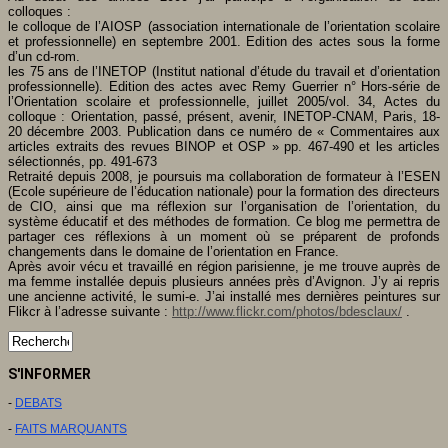
colloques :
le colloque de l’AIOSP (association internationale de l’orientation scolaire
et professionnelle) en septembre 2001. Edition des actes sous la forme
d’un cd-rom.
les 75 ans de l’INETOP (Institut national d’étude du travail et d’orientation
professionnelle). Edition des actes avec Remy Guerrier n° Hors-série de
l’Orientation scolaire et professionnelle, juillet 2005/vol. 34, Actes du
colloque : Orientation, passé, présent, avenir, INETOP-CNAM, Paris, 18-
20 décembre 2003. Publication dans ce numéro de « Commentaires aux
articles extraits des revues BINOP et OSP » pp. 467-490 et les articles
sélectionnés, pp. 491-673
Retraité depuis 2008, je poursuis ma collaboration de formateur à l’ESEN
(Ecole supérieure de l’éducation nationale) pour la formation des directeurs
de CIO, ainsi que ma réflexion sur l’organisation de l’orientation, du
système éducatif et des méthodes de formation. Ce blog me permettra de
partager ces réflexions à un moment où se préparent de profonds
changements dans le domaine de l’orientation en France.
Après avoir vécu et travaillé en région parisienne, je me trouve auprès de
ma femme installée depuis plusieurs années près d’Avignon. J’y ai repris
une ancienne activité, le sumi-e. J’ai installé mes dernières peintures sur
Flikcr à l’adresse suivante :
http://www.flickr.com/photos/bdesclaux/
.
S'INFORMER
-
DEBATS
-
FAITS MARQUANTS