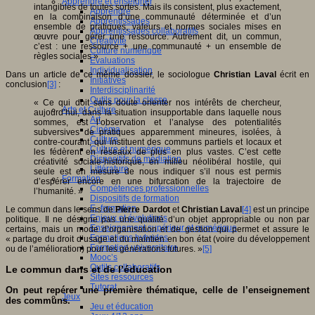
Apprendre et enseigner
intangibles de toutes sortes. Mais ils consistent, plus exactement,
Apprendre
en la combinaison d’une communauté déterminée et d’un
Apprentissages
ensemble de pratiques, valeurs et normes sociales mises en
Apprentissages collaboratifs
œuvre pour gérer une ressource. Autrement dit, un commun,
Créativité
c’est : une ressource + une communauté + un ensemble de
Culture numérique
règles sociales »
Evaluations
Individualisation
Dans un article de ce même dossier, le sociologue
Christian Laval
écrit en
Initiatives
conclusion
[3]
:
Interdisciplinarité
Outils pour la classe
« Ce qui doit sans doute orienter nos intérêts de chercheur,
Arts et Culture
aujourd’hui, dans la situation insupportable dans laquelle nous
Art
sommes, est l’observation et l’analyse des potentialités
Cinéma
subversives de pratiques apparemment mineures, isolées, à
Culture
contre-courant, qui instituent des communs partiels et locaux et
Culture et numérique
les fédèrent en réseaux de plus en plus vastes. C’est cette
Dispositifs de médiation
créativité sociale-historique, en milieu néolibéral hostile, qui
Littérature
seule est en mesure de nous indiquer s’il nous est permis
Formation
d’espérer encore en une bifurcation de la trajectoire de
Compétences professionnelles
l’humanité. »
Dispositifs de formation
E- formation
Le commun dans le sens de
Pierre Dardot
et
Christian Laval
[4]
est un principe
Enjeux et évolutions
politique. Il ne désigne pas une qualité d’un objet appropriable ou non par
Enseignement supérieur et numérique
certains, mais un mode d’organisation et de gestion qui permet et assure le
Formations hybrides
« partage du droit d’usage et du maintien en bon état (voire du développement
Formation universitaire
ou de l’amélioration) pour les générations futures. »
[5]
Mooc’s
Outils collaboratifs
Le commun dans et de l’éducation
Sites ressources
Tutorat
On peut repérer une première thématique, celle de l’enseignement
Jeux
des communs.
Jeu et éducation