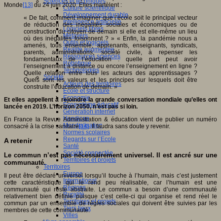
Sciences et techniques
Monde
[13]
du 24 juin 2020. Elles martèlent :
Culture scientifique
Développement durable
« De fait, comment imaginer que l’école soit le principal vecteur
Intelligence artificielle
de réduction des inégalités sociales et économiques ou de
Logiciels libres
construction du citoyen de demain si elle est elle-même un lieu
Métavers
où des inégalités foisonnent ? » « Enfin, la pandémie nous a
Outils et logiciels
amenés, tous ensemble, apprenants, enseignants, syndicats,
Réalité augmentée
parents, administrations, société civile, à repenser les
Ressources sciences
fondamentaux de l’éducation : quelle part peut avoir
Robotique
l’enseignement à distance ou encore l’enseignement en ligne ?
Technologies
Quelle relation entre tous les acteurs des apprentissages ?
Société
Quels sont les valeurs et les principes sur lesquels doit être
Acteurs des territoires
construite l’éducation de demain. »
Ecole et structure
Economie
Et elles appellent à rejoindre la grande conversation mondiale qu’elles ont
Ecosystème éducatif
lancée en 2019. L’horizon 2050, n’est pas si loin.
Génération internet
Handicap
En France la Revue Administration & éducation vient de publier un numéro
Mondialisation
consacré à la crise sanitaire
[14]
. Il faudra sans doute y revenir.
Normes scolaires
Regards sur l’Ecole
A retenir
Santé
Société connectée
Le commun n’est pas nécessairement universel. Il est ancré sur une
Territoires et projets
communauté.
Territoires
Europe
Il peut être déclaré universel lorsqu’il touche à l’humain, mais c’est justement
International
cette caractéristique qui le rend peu réalisable, car l’humain est une
Régions
communauté qui reste abstraite. Le commun a besoin d’une communauté
Ruralité
relativement bien définie puisque c’est celle-ci qui organise et rend réel le
Territoires et projets
commun par un ensemble de règles sociales qui doivent être suivies par les
Tiers lieux
membres de cette communauté.
Villes