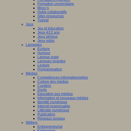
Formation universitaire
Mooc’s
Outils collaboratifs
Sites ressources
Tutorat
Jeux
Jeu et éducation
Jeux 4/12 ans
Jeux sérieux
Jeux vidéo
Langages
Ecriture
Humour
Langue orale
Langues vivantes
Lecture
Programmation
Médias
Compétences informationnelles
Culture des médias
Curation
Droits
Education aux médias
Information et nouveaux médias
Identité numérique
Internet responsable
Littératie numérique
Publication
Réseaux sociaux
Métiers
Entrepreneuriat
Entreprises