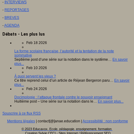
-
INTERVIEWS
-
REPORTAGES
-
BREVES
-
AGENDA
Débats - Les plus lus
Feb 18 2026
La forme scolaire française, l’autorité et la tentation de la note
sommative
Septième post d’une série sur la notation dans le système…
En savoir
plus...
Feb 10 2026
À quoi servent les vieux ?
Ce titre reprend celui d’un article de Réjean Bergeron paru…
En savoir
plus...
Feb 24 2026
Docimologie : l’attaque frontale contre le pouvoir enseignant
Huitième post – Une série sur la notation dans le…
En savoir plus...
Souscrire à ce flux RSS
Mentions légales
| contact[@]anae.education |
Accessibilité : non conforme
© 2023 Educavox, Ecole, pédagogie, enseignement, formation
Creation Sylvie CECI - Sites Internet / Référencement SEO