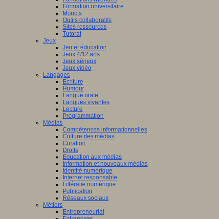
Formation universitaire
Mooc’s
Outils collaboratifs
Sites ressources
Tutorat
Jeux
Jeu et éducation
Jeux 4/12 ans
Jeux sérieux
Jeux vidéo
Langages
Ecriture
Humour
Langue orale
Langues vivantes
Lecture
Programmation
Médias
Compétences informationnelles
Culture des médias
Curation
Droits
Education aux médias
Information et nouveaux médias
Identité numérique
Internet responsable
Littératie numérique
Publication
Réseaux sociaux
Métiers
Entrepreneuriat
Entreprises