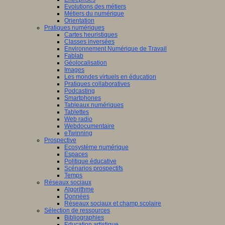
Evolutions des métiers
Métiers du numérique
Orientation
Pratiques numériques
Cartes heuristiques
Classes inversées
Environnement Numérique de Travail
Fablab
Géolocalisation
Images
Les mondes virtuels en éducation
Pratiques collaboratives
Podcasting
Smartphones
Tableaux numériques
Tablettes
Web radio
Webdocumentaire
eTwinning
Prospective
Ecosystème numérique
Espaces
Politique éducative
Scénarios prospectifs
Temps
Réseaux sociaux
Algorithme
Données
Réseaux sociaux et champ scolaire
Sélection de ressources
Bibliographies
Education artistique