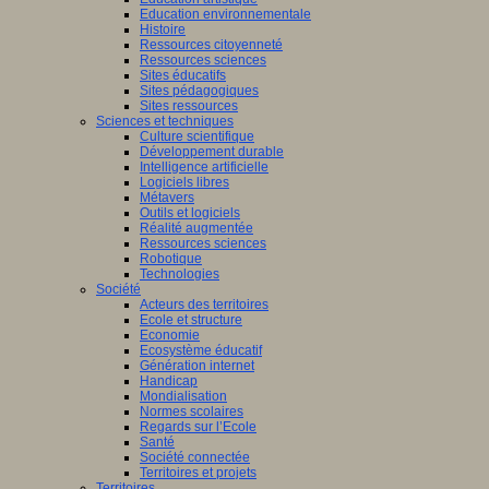
Education environnementale
Histoire
Ressources citoyenneté
Ressources sciences
Sites éducatifs
Sites pédagogiques
Sites ressources
Sciences et techniques
Culture scientifique
Développement durable
Intelligence artificielle
Logiciels libres
Métavers
Outils et logiciels
Réalité augmentée
Ressources sciences
Robotique
Technologies
Société
Acteurs des territoires
Ecole et structure
Economie
Ecosystème éducatif
Génération internet
Handicap
Mondialisation
Normes scolaires
Regards sur l’Ecole
Santé
Société connectée
Territoires et projets
Territoires