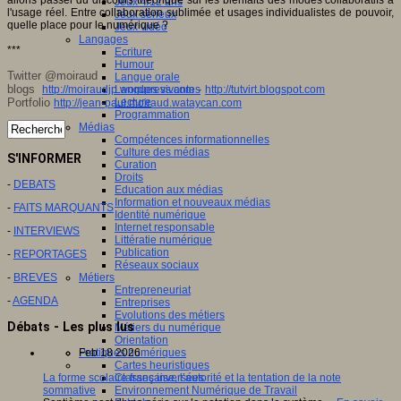
Jeux 4/12 ans
l'usage réel. Entre collaboration sublimée et usages individualistes de pouvoir,
Jeux sérieux
quelle place pour le numérique ?
Jeux vidéo
Langages
***
Ecriture
Humour
Twitter @moiraud
Langue orale
blogs
-
http://moiraudjp.wordpress.com
http://tutvirt.blogspot.com
Langues vivantes
Portfolio
Lecture
http://jean-paul.moiraud.wataycan.com
Programmation
Médias
Compétences informationnelles
Culture des médias
S'INFORMER
Curation
Droits
-
DEBATS
Education aux médias
Information et nouveaux médias
-
FAITS MARQUANTS
Identité numérique
Internet responsable
-
INTERVIEWS
Littératie numérique
Publication
-
REPORTAGES
Réseaux sociaux
-
BREVES
Métiers
Entrepreneuriat
-
AGENDA
Entreprises
Evolutions des métiers
Débats - Les plus lus
Métiers du numérique
Orientation
Pratiques numériques
Feb 18 2026
Cartes heuristiques
Classes inversées
La forme scolaire française, l’autorité et la tentation de la note
Environnement Numérique de Travail
sommative