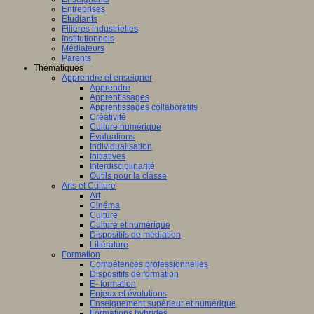
Entreprises
Etudiants
Filières industrielles
Institutionnels
Médiateurs
Parents
Thématiques
Apprendre et enseigner
Apprendre
Apprentissages
Apprentissages collaboratifs
Créativité
Culture numérique
Evaluations
Individualisation
Initiatives
Interdisciplinarité
Outils pour la classe
Arts et Culture
Art
Cinéma
Culture
Culture et numérique
Dispositifs de médiation
Littérature
Formation
Compétences professionnelles
Dispositifs de formation
E- formation
Enjeux et évolutions
Enseignement supérieur et numérique
Formations hybrides