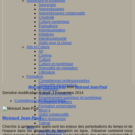
Apprendre et enseigner
Apprendre
Apprentissages
Apprentissages collaboratifs
Créativité
Culture numérique
Evaluations
Individualisation
Initiatives
Interdisciplinarité
Outils pour la classe
Arts et Culture
Art
Cinéma
Culture
Culture et numérique
Dispositifs de médiation
Littérature
Formation
Compétences professionnelles
Dispositifs de formation
Mon parcours-en-légo
from
Moiraud Jean-Paul
E- formation
Dernière modification le jeudi, 13 novembre 2014
Enjeux et évolutions
Enseignement supérieur et numérique
Compétences professionnelles
,
Formations hybrides
Formation universitaire
Mooc’s
Outils collaboratifs
Moiraud Jean-Paul
Sites ressources
Tutorat
Cherche à comprendre quels sont les enjeux des perturbations du temps et de
Jeux
l'espace dans les dispositifs de formation en ligne. J'observe comment nous
Jeu et éducation
allons passer du discours théorique sur les bienfaits des modes collaboratifs à