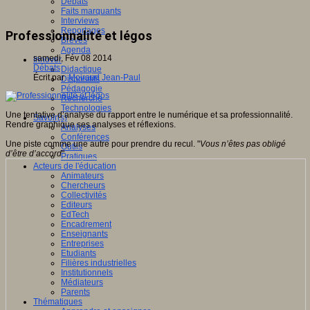
Débats
Faits marquants
Interviews
Reportages
Professionnalité et légos
Brèves
Agenda
samedi, Fév 08 2014
Innover
Débats
Didactique
Écrit par
Moiraud Jean-Paul
Dispositifs
Pédagogie
Recherche
Technologies
Une tentative d’analyse du rapport entre le numérique et sa professionnalité.
Savoir(s)
Rendre graphique ses analyses et réflexions.
Analyses
Conférences
Une piste comme une autre pour prendre du recul. "
Vous n’êtes pas obligé
Outils
d’être d’accord
"
Pratiques
Acteurs de l'éducation
Animateurs
Chercheurs
Collectivités
Editeurs
EdTech
Encadrement
Enseignants
Entreprises
Etudiants
Filières industrielles
Institutionnels
Médiateurs
Parents
Thématiques