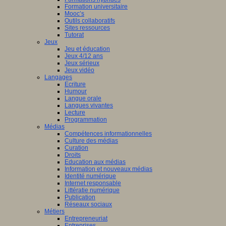
Formation universitaire
Mooc’s
Outils collaboratifs
Sites ressources
Tutorat
Jeux
Jeu et éducation
Jeux 4/12 ans
Jeux sérieux
Jeux vidéo
Langages
Ecriture
Humour
Langue orale
Langues vivantes
Lecture
Programmation
Médias
Compétences informationnelles
Culture des médias
Curation
Droits
Education aux médias
Information et nouveaux médias
Identité numérique
Internet responsable
Littératie numérique
Publication
Réseaux sociaux
Métiers
Entrepreneuriat
Entreprises