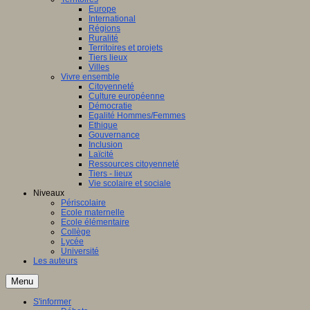
Europe
International
Régions
Ruralité
Territoires et projets
Tiers lieux
Villes
Vivre ensemble
Citoyenneté
Culture européenne
Démocratie
Egalité Hommes/Femmes
Ethique
Gouvernance
Inclusion
Laïcité
Ressources citoyenneté
Tiers - lieux
Vie scolaire et sociale
Niveaux
Périscolaire
Ecole maternelle
Ecole élémentaire
Collège
Lycée
Université
Les auteurs
Menu
S'informer