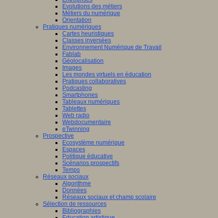
Evolutions des métiers
Métiers du numérique
Orientation
Pratiques numériques
Cartes heuristiques
Classes inversées
Environnement Numérique de Travail
Fablab
Géolocalisation
Images
Les mondes virtuels en éducation
Pratiques collaboratives
Podcasting
Smartphones
Tableaux numériques
Tablettes
Web radio
Webdocumentaire
eTwinning
Prospective
Ecosystème numérique
Espaces
Politique éducative
Scénarios prospectifs
Temps
Réseaux sociaux
Algorithme
Données
Réseaux sociaux et champ scolaire
Sélection de ressources
Bibliographies
Education artistique