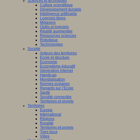
Sciences et techniques
Culture scientifique
Développement durable
Intelligence artificielle
Logiciels libres
Métavers
Outils et logiciels
Réalité augmentée
Ressources sciences
Robotique
Technologies
Société
Acteurs des territoires
Ecole et structure
Economie
Ecosystème éducatif
Génération internet
Handicap
Mondialisation
Normes scolaires
Regards sur l’Ecole
Santé
Société connectée
Territoires et projets
Territoires
Europe
International
Régions
Ruralité
Territoires et projets
Tiers lieux
Villes