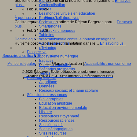
Fablab
Septième post d’une série sur la notation dans le système…
En savoir
Géolocalisation
plus...
Images
Feb 10 2026
Les mondes virtuels en éducation
Pratiques collaboratives
À quoi servent les vieux ?
Podcasting
Ce titre reprend celui d’un article de Réjean Bergeron paru…
En savoir
Smartphones
plus...
Tableaux numériques
Feb 24 2026
Tablettes
Web radio
Docimologie : l’attaque frontale contre le pouvoir enseignant
Webdocumentaire
Huitième post – Une série sur la notation dans le…
En savoir plus...
eTwinning
Prospective
Souscrire à ce flux RSS
Ecosystème numérique
Espaces
Mentions légales
| contact[@]anae.education |
Accessibilité : non conforme
Politique éducative
Scénarios prospectifs
© 2023 Educavox, Ecole, pédagogie, enseignement, formation
Temps
Creation Sylvie CECI - Sites Internet / Référencement SEO
Réseaux sociaux
Algorithme
Données
Réseaux sociaux et champ scolaire
Sélection de ressources
Bibliographies
Education artistique
Education environnementale
Histoire
Ressources citoyenneté
Ressources sciences
Sites éducatifs
Sites pédagogiques
Sites ressources