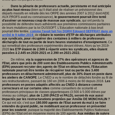
-
Dans la pénurie de professeurs actuelle, persistante et mal anticipée
au plus haut niveau
(bien qu’il était aisé de réaliser un prévisionnel des
départs massifs en retraite dès les ORPE des années 2007 à 2012 dont AIDE
AUX PROFS avait eu connaissance),
le gouvernement pourrait être tenté
d’asséner un nouveau coup de massue aux syndicats
, qui ont perdu la
possibilité de défendre leurs adhérents aux premières commissions paritaires
de leurs mutations par la loi DUSSOPT. L’Education nationale à bas bruit
pourrait être tentée,
comme l’avait fait l’ex DGRH Edouard GEFFRAY dans un
arrêté le 9 juillet 2019
, de
réduire le nombre d’ETP de décharges attribuées
aux syndicats, pour récupérer des centaines à milliers de professeurs
déchargés de tout ou partie de leurs heures statutaires d’enseignement.
Ce
qui remettrait des professeurs expérimentés devant élèves. Alors qu’en 2019-
2020
les ETP étaient de 2.500 à répartir entre les syndicats, elles étaient
passées à 2.445 en 2020-2021 et 2.390 en 2021-2022.
- De même,
via la suppression de 37% des opérateurs et agences de
l’Etat, alors que près de 200 sont des Etablissements Publics Administratifs
(EPA) pouvant recruter des agents de l’Etat en détachement, l’Education
nationale pourrait être tentée de récupérer tout ou partie des 3.400
professeurs en détachement administratif, plus de 30% étant en poste dans
les ateliers de CANOPE
. Le CNED a vu le nombre de détachés fondre au fil de
ses restructurations, passant de 160 en 2006 à moins de 60 depuis 2016.
Les
professeurs en postes adaptés affectés au CNED à distance comme
correcteurs et sur certains sites
comme conseillers de scolarité et
professeurs principaux de classes gigantesques (3.500 à 5.000 élèves par
niveau au collège),
plus de 1.200 (PACD et PALD), seront-ils eux aussi
impactés par les restructurations projetées par Amélie DE MONCHALIN ?
Ce qui est sûr, c’est que
180.000 agents de l’Etat auront du mal à se faire
entendre du grand public, ne mobilisant aucun professeur en présentiel
pour les soutenir
, puisque la majorité des Etablissements Publics Nationaux
(EPN) de l’Etat ont en moyenne moins de 100 agents.
Aux médias de suivre