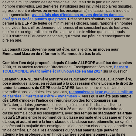
devant la multiplication des agressions au couteau de la part d’un certain
nombre d’individus. Les dernières statistiques des incivilités scolaires (insultes,
agressions entre élèves ou envers les enseignants) ne lassent pas d’inquiéter,
en augmentation,
avec 4 fois plus d’incidents graves déclarés dans les
collèges et lycées publics que privés
. Présenter les résultats en « pour mille »
permet à la DEPP de tenter de minimiser les choses, mais, rapporté en nombre
d’individus, les chiffres demeurent énormes et ne coïncident pas du tout avec
une école où règnerait le bien-être au travail, cette vitrine que tente depuis
2019 d’afficher l’Education nationale, qui craint une pénurie d’enseignants de
pire en pire.
La consultation citoyenne pourrait être, sans le dire, un moyen pour
Emmanuel Macron de réformer le Mammouth à bas bruit.
Combien l’ont déjà proposée depuis Claude ALLEGRE au début des années
2000
, et un ancien recteur et Directeur de l’Enseignement Scolaire,
Bernard
TOULEMONDE, ayant même écrit un ouvrage en Mai 2017
sur la question.
Elisabeth BORNE dernière Ministre de l’Education Nationale, a, la première,
posé quelques jalons, en réduisant à la possession d’une Licence le droit de
tenter le concours du CRPE ou du CAPES
, faute de pouvoir satisfaire les
revendications salariales des syndicats,
reconnaissant juste que les « milieux
de carrière » méritaient d’être « dynamisés ».
Alors
qu’il eut été plus simple
dès 1958 d’indexer l’indice de rémunération des fonctionnaires sur
l’inflation
, certains gouvernements ont gelé ce point d’indice, tandis que
d’autres ont allongé la carrière de 20 à 26 ans dans l’échelle indiciaire de
classe normale pour les enseignants, avec
des temps de stagnation salariale
jusqu’à 10 ans entre le sommet de la classe normale et le passage en hors-
classe, et autant entre la hors-classe et la classe exceptionnelle
, ce système
empêchant la majorité des enseignants d’obtenir leur classe exceptionnelle en
fin de carrière. En cela,
les annonces du niveau salarial que peuvent
atteindre les professeurs en fin de carrière sont mensongers, car ils ne