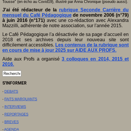
Tousse" (en écho au Covid19), illustré par Anna Chronique (pseudo aussi).
J'ai été rédacteur de la
rubrique Seconde Carrière du
mensuel du Café Pédagogique
de novembre 2006 (n°79)
à juin 2016 (n°171)
avec une co-rédaction avec Alexandra
Mazzilli, adhérente de notre association, sur l'année 2015.
Le Café Pédagogique l'a désactivée de sa page d'accueil en
2018 et ses archives depuis leur nouveau site sont
difficilement accessibles.
Les contenus de la rubrique sont
en cours de mise à jour 2025 sur AIDE AUX PROFS.
Aide aux Profs a organisé
3 colloques en 2014, 2015 et
2016.
S'INFORMER
-
DEBATS
-
FAITS MARQUANTS
-
INTERVIEWS
-
REPORTAGES
-
BREVES
-
AGENDA