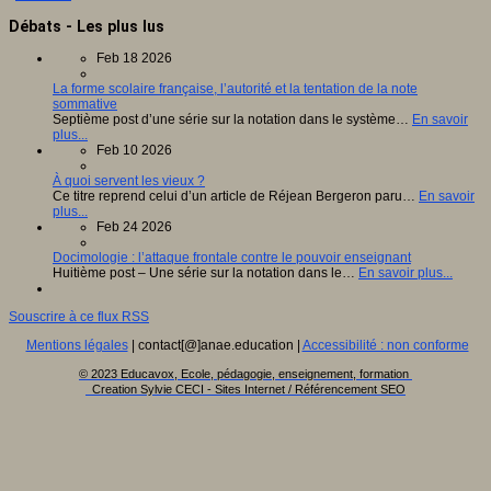
Débats - Les plus lus
Feb 18 2026
La forme scolaire française, l’autorité et la tentation de la note
sommative
Septième post d’une série sur la notation dans le système…
En savoir
plus...
Feb 10 2026
À quoi servent les vieux ?
Ce titre reprend celui d’un article de Réjean Bergeron paru…
En savoir
plus...
Feb 24 2026
Docimologie : l’attaque frontale contre le pouvoir enseignant
Huitième post – Une série sur la notation dans le…
En savoir plus...
Souscrire à ce flux RSS
Mentions légales
| contact[@]anae.education |
Accessibilité : non conforme
© 2023 Educavox, Ecole, pédagogie, enseignement, formation
Creation Sylvie CECI - Sites Internet / Référencement SEO