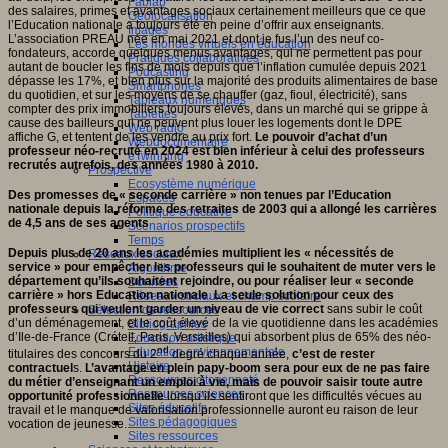
Fablab
des salaires, primes et avantages sociaux certainement meilleurs que ce que
Géolocalisation
l’Education nationale a toujours été en peine d’offrir aux enseignants.
Images
L’association PREAU née en mai 2021 et dont je fus l’un des neuf co-
Les mondes virtuels en éducation
fondateurs, accorde quelques menus avantages, qui ne permettent pas pour
Pratiques collaboratives
autant de boucler les fins de mois depuis que l’inflation cumulée depuis 2021
Podcasting
dépasse les 17%, et bien plus sur la majorité des produits alimentaires de base
Smartphones
du quotidien, et sur les moyens de se chauffer (gaz, fioul, électricité), sans
Tableaux numériques
compter des prix immobiliers toujours élevés, dans un marché qui se grippe à
Tablettes
cause des bailleurs qui ne peuvent plus louer les logements dont le DPE
Web radio
affiche G, et tentent de les vendre au prix fort.
Le pouvoir d’achat d’un
Webdocumentaire
professeur néo-recruté en 2024 est bien inférieur à celui des professeurs
eTwinning
recrutés autrefois, des années 1980 à 2010.
Prospective
Ecosystème numérique
Des promesses de « seconde carrière » non tenues par l’Education
Espaces
nationale depuis la réforme des retraites de 2003 qui a allongé les carrières
Politique éducative
de 4,5 ans de ses agents
Scénarios prospectifs
Temps
Depuis plus de 20 ans les académies multiplient les « nécessités de
Réseaux sociaux
service » pour empêcher les professeurs qui le souhaitent de muter vers le
Algorithme
département qu’ils souhaitent rejoindre, ou pour réaliser leur « seconde
Données
carrière » hors Education nationale
.
La seule solution pour ceux des
Réseaux sociaux et champ scolaire
professeurs qui veulent garder un niveau de vie correct
sans subir le coût
Sélection de ressources
d’un déménagement, et le coût élevé de la vie quotidienne dans les académies
Bibliographies
d’Ile-de-France (Créteil, Paris, Versailles) qui absorbent plus de 65% des néo-
Education artistique
nd
Education environnementale
titulaires des concours du 2
degré chaque année,
c’est de rester
Histoire
contractuel
s.
L’avantage en plein papy-boom sera pour eux de ne pas faire
Ressources citoyenneté
du métier d’enseignant un emploi à vie, mais de pouvoir saisir toute autre
Ressources sciences
opportunité professionnelle
lorsqu’ils sentiront que les difficultés vécues au
Sites éducatifs
travail et le manque de valorisation professionnelle auront eu raison de leur
Sites pédagogiques
vocation de jeunesse.
Sites ressources