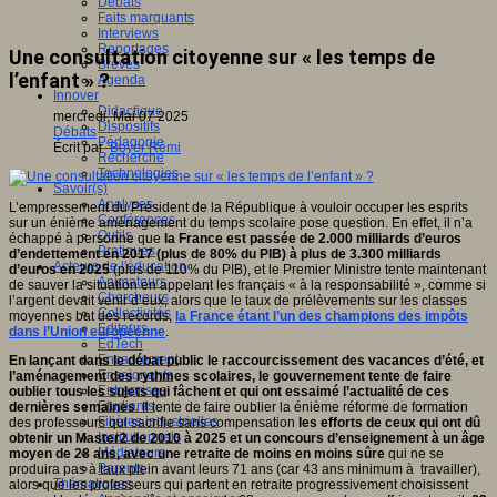
Débats
Faits marquants
Interviews
Reportages
Une consultation citoyenne sur « les temps de
Brèves
l’enfant » ?
Agenda
Innover
Didactique
mercredi, Mai 07 2025
Dispositifs
Débats
Pédagogie
Écrit par
Boyer Rémi
Recherche
Technologies
Savoir(s)
Analyses
L’empressement du Président de la République à vouloir occuper les esprits
Conférences
sur un énième aménagement du temps scolaire pose question. En effet, il n’a
Outils
échappé à personne que
la France est passée de 2.000 milliards d’euros
Pratiques
d’endettement en 2017 (plus de 80% du PIB) à plus de 3.300 milliards
Acteurs de l'éducation
d’euros en 2025
(plus de 110% du PIB), et le Premier Ministre tente maintenant
Animateurs
de sauver la situation en appelant les français « à la responsabilité », comme si
Chercheurs
l’argent devait venir d’eux, alors que le taux de prélèvements sur les classes
Collectivités
moyennes bat des records,
la France étant l’un des champions des impôts
Editeurs
dans l’Union européenne
.
EdTech
Encadrement
En lançant dans le débat public le raccourcissement des vacances d’été, et
Enseignants
l’aménagement des rythmes scolaires, le gouvernement tente de faire
Entreprises
oublier tous les sujets qui fâchent et qui ont essaimé l’actualité de ces
Etudiants
dernières semaines
. Il tente de faire oublier la énième réforme de formation
Filières industrielles
des professeurs qui sacrifie sans compensation
les efforts de ceux qui ont dû
Institutionnels
obtenir un Master2 de 2010 à 2025 et un concours d’enseignement à un âge
Médiateurs
moyen de 28 ans, avec une retraite de moins en moins sûre
qui ne se
Parents
produira pas à taux plein avant leurs 71 ans (car 43 ans minimum à travailler),
Thématiques
alors que les professeurs qui partent en retraite progressivement choisissent