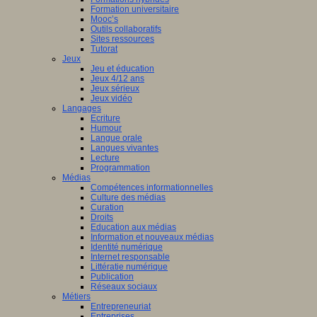
Formation universitaire
Mooc’s
Outils collaboratifs
Sites ressources
Tutorat
Jeux
Jeu et éducation
Jeux 4/12 ans
Jeux sérieux
Jeux vidéo
Langages
Ecriture
Humour
Langue orale
Langues vivantes
Lecture
Programmation
Médias
Compétences informationnelles
Culture des médias
Curation
Droits
Education aux médias
Information et nouveaux médias
Identité numérique
Internet responsable
Littératie numérique
Publication
Réseaux sociaux
Métiers
Entrepreneuriat
Entreprises