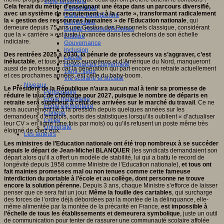
Vivre ensemble
Cela ferait du métier d’enseignant une étape dans un parcours diversifié,
Citoyenneté
avec un système de recrutement « à la carte », transformant radicalement
Culture européenne
la « gestion des ressources humaines » de l’Education nationale
, qui
Démocratie
demeure depuis 75 ans une Gestion des Personnels classique, considérant
Egalité Hommes/Femmes
que la « carrière » est juste l’avancée dans les échelons de son échelle
Ethique
indiciaire.
Gouvernance
Inclusion
Des rentrées 2025 à 2030, la pénurie de professeurs va s’aggraver, c’est
Laïcité
inéluctable
, et tous les pays européens et d’Amérique du Nord, manqueront
Ressources citoyenneté
aussi de professeurs car la génération qui part encore en retraite actuellement
Tiers - lieux
et ces prochaines années, est celle du baby-boom.
Vie scolaire et sociale
Niveaux
Le Président de la République n’aura aucun mal à tenir sa promesse de
Périscolaire
réduire le taux de chômage pour 2027, puisque le nombre de départs en
Ecole maternelle
retraite sera supérieur à celui des arrivées sur le marché du travail
. Ce ne
Ecole élémentaire
sera aucunement lié à la pression depuis quelques années sur les
Collège
demandeurs d’emplois, sortis des statistiques lorsqu’ils oublient « d’actualiser
Lycée
leur CV » en ligne (une fois par mois) ou qu’ils refusent un poste même très
Université
éloigné de chez eux.
Les auteurs
Les ministres de l’Education nationale ont été trop nombreux à se succéder
depuis le départ de Jean-Michel BLANQUER
(les syndicats demandaient son
départ alors qu’il a offert un modèle de stabilité, lui qui a battu le record de
longévité depuis 1958 comme Ministre de l’Education nationale),
et tous ont
fait maintes promesses mal ou non tenues comme cette fameuse
interdiction du portable à l’école et au collège, dont personne ne trouve
encore la solution pérenne.
Depuis 3 ans, chaque Ministre s’efforce de laisser
penser que ce sera fait un jour.
Même la fouille des cartables
, qui surcharge
des forces de l’ordre déjà débordées par la montée de la délinquance, elle-
même alimentée par la montée de la précarité en France,
est impossible à
l’échelle de tous les établissements et demeurera symbolique
, juste un outil
de communication pour tenter de rassurer une communauté scolaire affolée