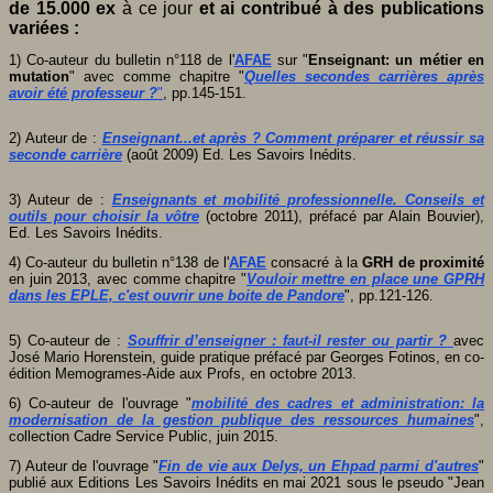
de 15.000 ex
à ce jour
et ai contribué à des publications
variées :
1) Co-auteur du bulletin n°118 de l'
AFAE
sur "
Enseignant: un métier en
mutation
" avec comme chapitre "
Quelles secondes carrières après
avoir été professeur ?
"
, pp.145-151.
2) Auteur de :
Enseignant...et après ? Comment préparer et réussir sa
seconde carrière
(août 2009) Ed. Les Savoirs Inédits.
3) Auteur de :
Enseignants et mobilité professionnelle. Conseils et
outils pour choisir la vôtre
(octobre 2011), préfacé par Alain Bouvier),
Ed. Les Savoirs Inédits.
4) Co-auteur du bulletin n°138 de l'
AFAE
consacré à la
GRH de proximité
en juin 2013, avec comme chapitre "
Vouloir mettre en place une GPRH
dans les EPLE, c'est ouvrir une boite de Pandore
", pp.121-126.
5) Co-auteur de :
Souffrir d’enseigner : faut-il rester ou partir ?
avec
José Mario Horenstein, guide pratique préfacé par Georges Fotinos, en co-
édition Memogrames-Aide aux Profs, en octobre 2013.
6) Co-auteur de l'ouvrage "
mobilité des cadres et administration: la
modernisation de la gestion publique des ressources humaines
",
collection Cadre Service Public, juin 2015.
7) Auteur de l'ouvrage "
Fin de vie aux Delys, un Ehpad parmi d'autres
"
publié aux Editions Les Savoirs Inédits en mai 2021 sous le pseudo "Jean