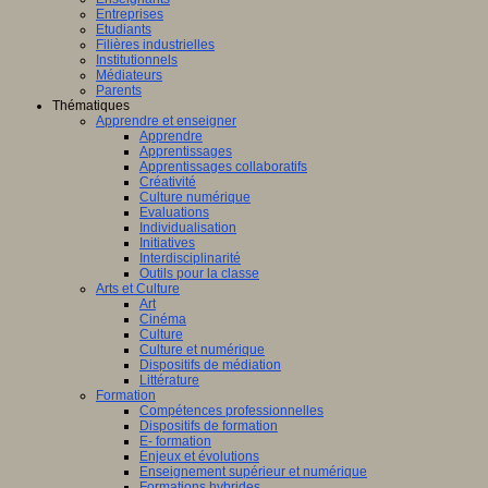
Entreprises
Etudiants
Filières industrielles
Institutionnels
Médiateurs
Parents
Thématiques
Apprendre et enseigner
Apprendre
Apprentissages
Apprentissages collaboratifs
Créativité
Culture numérique
Evaluations
Individualisation
Initiatives
Interdisciplinarité
Outils pour la classe
Arts et Culture
Art
Cinéma
Culture
Culture et numérique
Dispositifs de médiation
Littérature
Formation
Compétences professionnelles
Dispositifs de formation
E- formation
Enjeux et évolutions
Enseignement supérieur et numérique
Formations hybrides