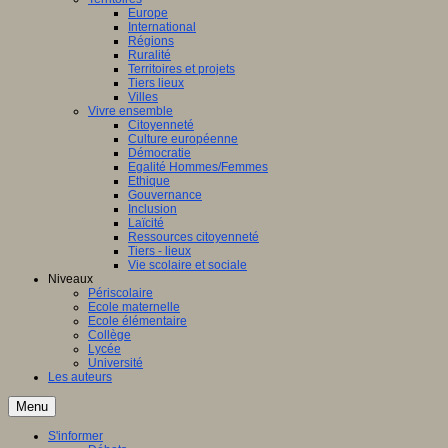
Europe
International
Régions
Ruralité
Territoires et projets
Tiers lieux
Villes
Vivre ensemble
Citoyenneté
Culture européenne
Démocratie
Egalité Hommes/Femmes
Ethique
Gouvernance
Inclusion
Laïcité
Ressources citoyenneté
Tiers - lieux
Vie scolaire et sociale
Niveaux
Périscolaire
Ecole maternelle
Ecole élémentaire
Collège
Lycée
Université
Les auteurs
Menu
S'informer