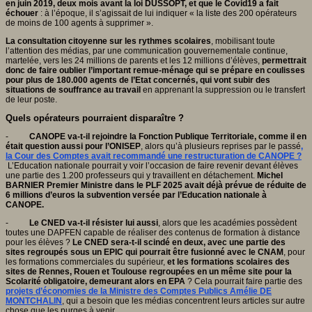
en juin 2019, deux mois avant la loi DUSSOPT, et que le Covid19 a fait
échouer
: à l’époque, il s’agissait de lui indiquer « la liste des 200 opérateurs
de moins de 100 agents à supprimer ».
La consultation citoyenne sur les rythmes scolaires
, mobilisant toute
l’attention des médias, par une communication gouvernementale continue,
martelée, vers les 24 millions de parents et les 12 millions d’élèves,
permettrait
donc de faire oublier l’important remue-ménage qui se prépare en coulisses
pour plus de 180.000 agents de l’Etat concernés, qui vont subir des
situations de souffrance au travail
en apprenant la suppression ou le transfert
de leur poste.
Quels opérateurs pourraient disparaître ?
-
CANOPE va-t-il rejoindre la Fonction Publique Territoriale, comme il en
était question aussi pour l’ONISEP
, alors qu’à plusieurs reprises par le passé
,
la Cour des Comptes avait recommandé une restructuration de CANOPE ?
L’Education nationale pourrait y voir l’occasion de faire revenir devant élèves
une partie des 1.200 professeurs qui y travaillent en détachement.
Michel
BARNIER Premier Ministre dans le PLF 2025 avait déjà prévue de réduite de
6 millions d’euros la subvention versée par l’Education nationale à
CANOPE.
-
Le CNED va-t-il résister lui aussi
, alors que les académies possèdent
toutes une DAPFEN capable de réaliser des contenus de formation à distance
pour les élèves ?
Le CNED sera-t-il scindé en deux, avec une partie des
sites regroupés sous un EPIC qui pourrait être fusionné avec le CNAM
, pour
les formations commerciales du supérieur,
et les formations scolaires des
sites de Rennes, Rouen et Toulouse regroupées en un même site pour la
Scolarité obligatoire, demeurant alors en EPA
? Cela pourrait faire partie des
projets d’économies de la Ministre des Comptes Publics Amélie DE
MONTCHALIN
, qui a besoin que les médias concentrent leurs articles sur autre
chose que les purges à venir.