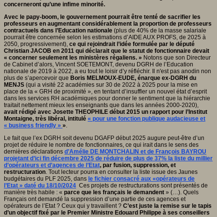
concerneront qu’une infime minorité.
Avec le papy-boom, le gouvernement pourrait être tenté de sacrifier les
professeurs en augmentant considérablement la proportion de professeurs
contractuels dans l’Education nationale
(plus de 40% de la masse salariale
pourrait être concernée selon les estimations d’AIDE AUX PROFS, de 2025 à
2050, progressivement),
ce qui rejoindrait l’idée formulée par le député
Christian JACOB en 2011 qui déclarait que le statut de fonctionnaire devait
« concerner seulement les ministères régaliens. »
Notons que son Directeur
de Cabinet d’alors, Vincent SOETEMONT, devenu DGRH de l’Education
nationale de 2019 à 2022, a eu tout le loisir d’y réfléchir. Il n'est pas anodin non
plus de s’apercevoir que
Boris MELMOUX-EUDE, énarque ex-DGRH du
MENJS
(qui a visité 22 académies sur 30 de 2022 à 2025 pour la mise en
place de la « GRH de proximité », en tentant d’insuffler un nouvel état d’esprit
dans les services RH académiques pour donner le sentiment que la hiérarchie
traitait nettement mieux les enseignants que dans les années 2000-2020),
avait rédigé avec Josette THEOPHILE début 2015 un rapport pour l’Institut
Montaigne, très libéral, intitulé
« pour une fonction publique audacieuse et
« business friendly »
»
.
Le fait que l’ex DGRH soit devenu DGAFP début 2025 augure peut-être d’un
projet de réduire le nombre de fonctionnaires, ce qui irait dans le sens des
dernières déclarations
d’Amélie DE MONTCHALIN et de François BAYROU
projetant d’ici fin décembre 2025 de réduire de plus de 37% la liste du millier
d’opérateurs et d’agences de l’Etat
, par fusion, suppression, et
restructuration
. Tout lecteur pourra en consulter la liste issue des Jaunes
budgétaires du PLF 2025, dans
le fichier consacré aux «opérateurs de
l’Etat » daté du 18/10/2024
Ces projets de restructurations sont présentés de
manière très habile : «
parce que les français le demandent
» (…). Quels
Français ont demandé la suppression d’une partie de ces agences et
opérateurs de l’Etat ? Ceux qui y travaillent ?
C’est juste la remise sur le tapis
d’un objectif fixé par le Premier Ministre Edouard Philippe à ses conseillers