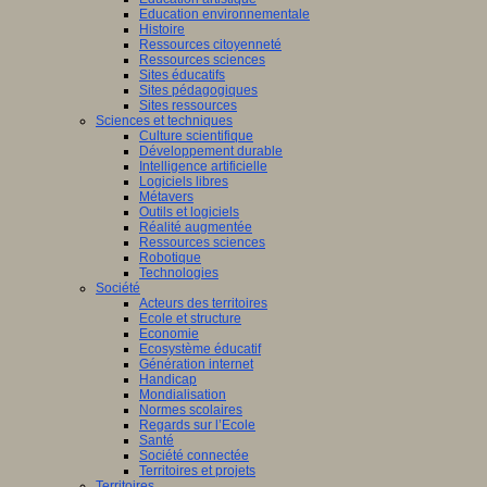
Education environnementale
Histoire
Ressources citoyenneté
Ressources sciences
Sites éducatifs
Sites pédagogiques
Sites ressources
Sciences et techniques
Culture scientifique
Développement durable
Intelligence artificielle
Logiciels libres
Métavers
Outils et logiciels
Réalité augmentée
Ressources sciences
Robotique
Technologies
Société
Acteurs des territoires
Ecole et structure
Economie
Ecosystème éducatif
Génération internet
Handicap
Mondialisation
Normes scolaires
Regards sur l’Ecole
Santé
Société connectée
Territoires et projets
Territoires