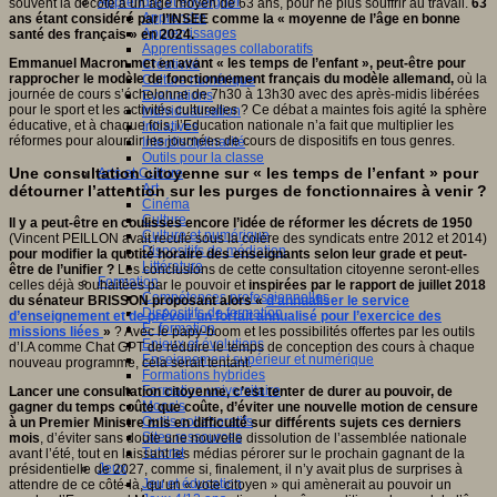
Apprendre et enseigner
souvent la décote à un âge moyen de 63 ans, pour ne plus souffrir au travail.
63
Apprendre
ans étant considéré par l’INSEE comme la « moyenne de l’âge en bonne
Apprentissages
santé des français » en 2024.
Apprentissages collaboratifs
Emmanuel Macron met en avant « les temps de l’enfant », peut-être pour
Créativité
rapprocher le modèle de fonctionnement français du modèle allemand,
où la
Culture numérique
journée de cours s’échelonne de 7h30 à 13h30 avec des après-midis libérées
Evaluations
pour le sport et les activités culturelles ? Ce débat a maintes fois agité la sphère
Individualisation
éducative, et à chaque fois, l’Education nationale n’a fait que multiplier les
Initiatives
réformes pour alourdir les journées de cours de dispositifs en tous genres.
Interdisciplinarité
Outils pour la classe
Une consultation citoyenne sur « les temps de l’enfant » pour
Arts et Culture
Art
détourner l’attention sur les purges de fonctionnaires à venir ?
Cinéma
Culture
Il y a peut-être en coulisses encore l’idée de réformer les décrets de 1950
Culture et numérique
(Vincent PEILLON avait reculé sous la colère des syndicats entre 2012 et 2014)
Dispositifs de médiation
pour modifier la quotité horaire des enseignants selon leur grade et peut-
Littérature
être de l’unifier ?
Les conclusions de cette consultation citoyenne seront-elles
Formation
celles déjà souhaitées par le pouvoir et
inspirées par le rapport de juillet 2018
Compétences professionnelles
du sénateur BRISSON proposant alors «
d’annualiser le service
Dispositifs de formation
d’enseignement et de prévoir un forfait annualisé pour l’exercice des
E- formation
missions liées
»
? Avec le papy-boom et les possibilités offertes par les outils
Enjeux et évolutions
d’I.A comme Chat GPT de réduire le temps de conception des cours à chaque
Enseignement supérieur et numérique
nouveau programme, cela serait tentant.
Formations hybrides
Formation universitaire
Lancer une consultation citoyenne, c’est tenter de durer au pouvoir, de
Mooc’s
gagner du temps coûte que coûte, d’éviter une nouvelle motion de censure
Outils collaboratifs
à un Premier Ministre mis en difficulté sur différents sujets ces derniers
Sites ressources
mois
, d’éviter sans doute une nouvelle dissolution de l’assemblée nationale
Tutorat
avant l’été, tout en laissant les médias pérorer sur le prochain gagnant de la
Jeux
présidentielle de 2027, comme si, finalement, il n’y avait plus de surprises à
Jeu et éducation
attendre de ce côté-là, qu’un « vote citoyen » qui amènerait au pouvoir un