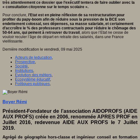
très attentivement ce dossier que l’exécutif tentera de faire oublier avec la
« consultation citoyenne sur le temps scolaire ».
Pour conclure,
l’Etat est en pleine réflexion de sa restructuration pour
profiter du papy-boom afin de réduire sous la pression de la BCE son
endettement colossal, ses dépenses, sa masse salariale, et certainement
d’accroître le % des professeurs contractuels pour réduire le chômage des
50-64 ans, qui peinent à retrouver du travail
, alors que l’Etat ne cesse de
vouloir reculer l’âge de départ en retraite des salariés, dans une France
vieillissante.
Dernière modification le vendredi, 09 mai 2025
Acteurs de leducation
,
Prospective
,
Société
,
Institutions
,
Evolution des métiers
,
Ecosystème éducatif
,
Politiques publiques
,
Boyer Rémi
Président-Fondateur de l’association AIDOPROFS (AIDE
AUX PROFS) créée en 2006, renommée APRES PROF en
Juillet 2016, redevenue AIDE AUX PROFS le 7 Juillet
2019.
Agrégé de géographie hors-classe et ingénieur conseil en formation