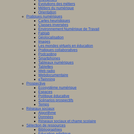
Evolutions des métiers
Métiers du numérique
Orientation
Pratiques numériques
Cartes heuristiques
Classes inversées
Environnement Numérique de Travail
Fablab
Géolocalisation
Images
Les mondes virtuels en éducation
Pratiques collaboratives
Podcasting
Smartphones
Tableaux numériques
Tablettes
Web radio
Webdocumentaire
eTwinning
Prospective
Ecosystème numérique
Espaces
Politique éducative
Scénarios prospectifs
Temps
Réseaux sociaux
Algorithme
Données
Réseaux sociaux et champ scolaire
Sélection de ressources
Bibliographies
Education artistique