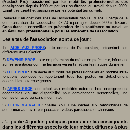
(Master2 Pro), passionné par les mobilités professionnelles des
enseignants depuis 1999
et par leur souffrance au travail depuis 2009.
Esprit très créatif et passionné par les potentialités du web.
Rédacteur en chef des sites de l'association depuis 19 ans. Chargé de la
communication de l'association (>170 reportages depuis 2006).
Expert-
Consultant
et
conseiller en prévention de la souffrance au travail et
en évolution professionnelle pour les adhérents de l'association.
Les sites de l'association sont à ce jour :
1)
AIDE AUX PROFS
:
site central de l'association, présentant nos
différents axes d'action.
2)
DEVENIR PROF
: site de prévention du métier de professeur, informant
sur les avantages comme les inconvénients, et sur les risques du métier
3)
FLEXIPROF
: site dédié aux mobilités professionnelles en mobilté intra-
fonctions publiques et répertoriant tous les postes en détachement
accessibles aux enseignants.
4)
APRES PROF
: site dédié aux mobilités externes hors enseignement
accessibles via une disponibilité pour convenances personnelles, une
démission avec ou sans indemnité.
5)
PEPIN d'AIRACHE
chaîne You Tube dédiée aux témoignages de
:
souffrance au travail par podcasts, vidéos parodiques et chansons.
J’ai publié
4 guides pratiques pour aider les enseignants
dans les différents aspects de leur métier, diffusés à plus