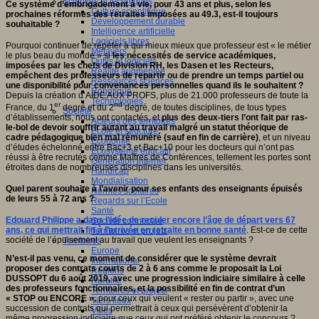
Sciences et techniques
Ce système d’embrigadement à vie, pour 43 ans et plus, selon les
Culture scientifique
prochaines réformes des retraites imposées au 49.3, est-il toujours
Développement durable
souhaitable ?
Intelligence artificielle
Logiciels libres
Pourquoi continuer de répéter à qui mieux mieux que professeur est « le métier
Métavers
le plus beau du monde » si
les nécessités de service académiques,
Outils et logiciels
imposées par les chefs de Division RH, les Dasen et les Recteurs,
Réalité augmentée
empêchent des professeurs de repartir ou de prendre un temps partiel ou
Ressources sciences
une disponibilité pour convenances personnelles quand ils le souhaitent ?
Robotique
Depuis la création d’AIDE AUX PROFS, plus de 21.000 professeurs de toute la
Technologies
er
nd
France, du 1
degré et du 2
degré, de toutes disciplines, de tous types
Société
d’établissements, nous ont contactés, et
plus des deux-tiers l’ont fait par ras-
Acteurs des territoires
le-bol de devoir souffrir autant au travail malgré un statut théorique de
Ecole et structure
cadre pédagogique bien mal rémunéré (sauf en fin de carrière)
, et un niveau
Economie
d’études échelonné entre Bac+3 et Bac+10 pour les docteurs qui n’ont pas
Ecosystème éducatif
réussi à être recrutés comme Maîtres de Conférences, tellement les portes sont
Génération internet
étroites dans de nombreuses disciplines dans les universités.
Handicap
Mondialisation
Quel parent souhaite à l’avenir pour ses enfants des enseignants épuisés
Normes scolaires
de leurs 55 à 72 ans ?
Regards sur l’Ecole
Santé
Edouard Philippe a dans l’idée de reculer encore l’âge de départ vers 67
Société connectée
ans, ce qui mettrait fin à l’arrivée en retraite en bonne santé
. Est-ce de cette
Territoires et projets
société de l’épuisement au travail que veulent les enseignants ?
Territoires
Europe
N’est-il pas venu, ce moment de considérer que le système devrait
International
proposer des contrats courts de 2 à 6 ans comme le proposait la Loi
Régions
DUSSOPT du 6 août 2019, avec une progression indiciaire similaire à celle
Ruralité
des professeurs fonctionnaires, et la possibilité en fin de contrat d’un
Territoires et projets
« STOP ou ENCORE »,
pour ceux qui veulent « rester ou partir », avec une
Tiers lieux
succession de contrats qui permettrait à ceux qui persévèrent d’obtenir la
Villes
même progression indiciaire que ceux qui ont préféré obtenir le concours ?