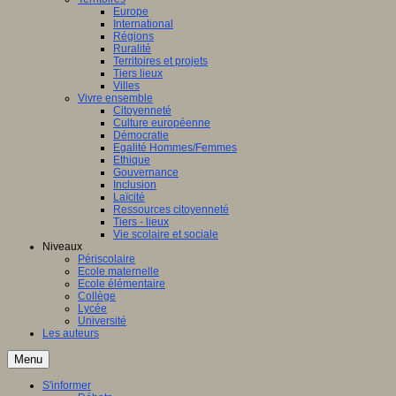
Europe
International
Régions
Ruralité
Territoires et projets
Tiers lieux
Villes
Vivre ensemble
Citoyenneté
Culture européenne
Démocratie
Egalité Hommes/Femmes
Ethique
Gouvernance
Inclusion
Laïcité
Ressources citoyenneté
Tiers - lieux
Vie scolaire et sociale
Niveaux
Périscolaire
Ecole maternelle
Ecole élémentaire
Collège
Lycée
Université
Les auteurs
Menu
S'informer