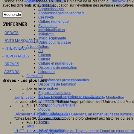
Apprendre et enseigner
L’association
An@é
, fondée en 1996, à l’initiative de la création d’
Educavox
en 2
Apprendre
avec les différents acteurs de l’éducation sur l’évolution des pratiques éducatives
Apprentissages
Apprentissages collaboratifs
Créativité
Culture numérique
S'INFORMER
Evaluations
Individualisation
-
DEBATS
Initiatives
Interdisciplinarité
-
FAITS MARQUANTS
Outils pour la classe
Arts et Culture
-
INTERVIEWS
Art
Cinéma
-
REPORTAGES
Culture
Culture et numérique
-
BREVES
Dispositifs de médiation
-
AGENDA
Littérature
Formation
Compétences professionnelles
Brèves - Les plus lues
Dispositifs de formation
E- formation
Apr 10 2026
Enjeux et évolutions
Enseignement supérieur et numérique
Jan E. Leach, Docteur Honoris Causa de l’Université de Montpellier
Formations hybrides
Le vendredi 3 avril 2026, Philippe Augé, président de l’Université de Mon
Formation universitaire
Feb 13 2026
Mooc’s
Outils collaboratifs
Découvrir Séléna et l’Héritage des Gardiens, un roman jeunesse lumineux
Sites ressources
"Chez Les 3 Colonnes, nous croyons profondément aux histoires qui se tr
Tutorat
Feb 16 2026
Jeux
Jeu et éducation
L’UTT - Université de Technologie de Troyes - met le Donut au cœur de sa 