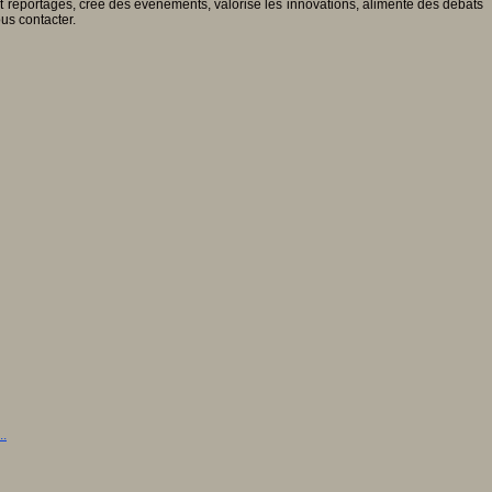
 et reportages, crée des événements, valorise les innovations, alimente des débats
ous contacter.
..