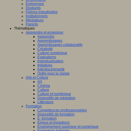
Entreprises
Etudiants
Filières industrielles
Institutionnels
Médiateurs
Parents
Thématiques
Apprendre et enseigner
Apprendre
Apprentissages
Apprentissages collaboratifs
Créativité
Culture numérique
Evaluations
Individualisation
Initiatives
Interdisciplinarité
Outils pour la classe
Arts et Culture
Art
Cinéma
Culture
Culture et numérique
Dispositifs de médiation
Littérature
Formation
Compétences professionnelles
Dispositifs de formation
E- formation
Enjeux et évolutions
Enseignement supérieur et numérique
Formations hybrides