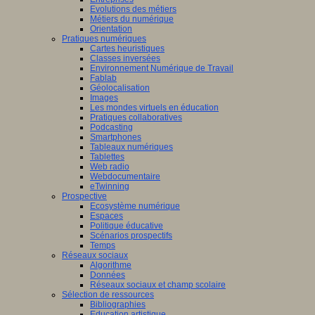
Evolutions des métiers
Métiers du numérique
Orientation
Pratiques numériques
Cartes heuristiques
Classes inversées
Environnement Numérique de Travail
Fablab
Géolocalisation
Images
Les mondes virtuels en éducation
Pratiques collaboratives
Podcasting
Smartphones
Tableaux numériques
Tablettes
Web radio
Webdocumentaire
eTwinning
Prospective
Ecosystème numérique
Espaces
Politique éducative
Scénarios prospectifs
Temps
Réseaux sociaux
Algorithme
Données
Réseaux sociaux et champ scolaire
Sélection de ressources
Bibliographies
Education artistique