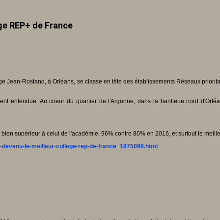
ge REP+ de France
ège Jean-Rostand, à Orléans, se classe en tête des établissements Réseaux priorit
vent entendue. Au coeur du quartier de l'Argonne, dans la banlieue nord d'Orlé
t bien supérieur à celui de l'académie, 96% contre 80% en 2016, et surtout le meil
t-devenu-le-meilleur-college-rep-de-france_1875099.html