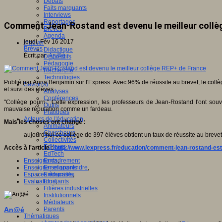
Débats
Faits marquants
Interviews
Reportages
Comment Jean-Rostand est devenu le meilleur collè
Brèves
Agenda
jeudi, Fév 16 2017
Innover
Brèves
Didactique
Écrit par
An@é
Dispositifs
Pédagogie
Recherche
Technologies
Publié par Anna Benjamin sur l'Express. Avec 96% de réussite au brevet, le coll
Savoir(s)
et suivi des élèves.
Analyses
Conférences
"Collège pourri." Cette expression, les professeurs de Jean-Rostand l'ont sou
Outils
mauvaise réputation comme un fardeau.
Pratiques
Acteurs de l'éducation
Mais les choses ont changé :
Animateurs
Chercheurs
aujourd'hui ce collège de 397 élèves obtient un taux de réussite au breve
Collectivités
Editeurs
Accès à l'article :
http://www.lexpress.fr/education/comment-jean-rostand-es
EdTech
Enseignants
,
Encadrement
Enseigner et apprendre
,
Enseignants
Espaces éducatifs
,
Entreprises
Evaluations
,
Etudiants
Filières industrielles
Institutionnels
Médiateurs
An@é
Parents
Thématiques