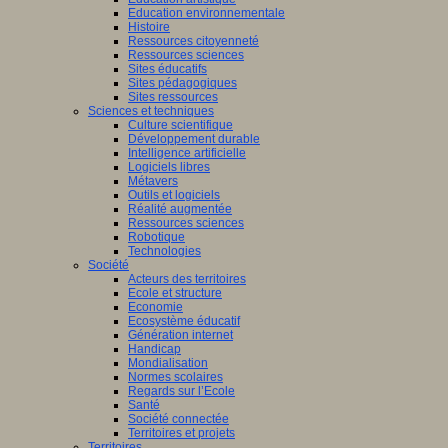
Education environnementale
Histoire
Ressources citoyenneté
Ressources sciences
Sites éducatifs
Sites pédagogiques
Sites ressources
Sciences et techniques
Culture scientifique
Développement durable
Intelligence artificielle
Logiciels libres
Métavers
Outils et logiciels
Réalité augmentée
Ressources sciences
Robotique
Technologies
Société
Acteurs des territoires
Ecole et structure
Economie
Ecosystème éducatif
Génération internet
Handicap
Mondialisation
Normes scolaires
Regards sur l’Ecole
Santé
Société connectée
Territoires et projets
Territoires