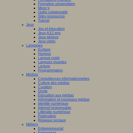
Formation universitaire
Mooc’s
Outils collaboratifs
Sites ressources
Tutorat
Jeux
Jeu et éducation
Jeux 4/12 ans
Jeux sérieux
Jeux vidéo
Langages
Ecriture
Humour
Langue orale
Langues vivantes
Lecture
Programmation
Médias
Compétences informationnelles
Culture des médias
Curation
Droits
Education aux médias
Information et nouveaux médias
Identité numérique
Internet responsable
Littératie numérique
Publication
Réseaux sociaux
Métiers
Entrepreneuriat
Entreprises