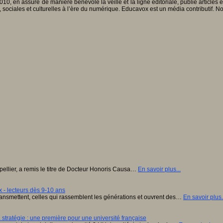
010, en assure de manière bénévole la veille et la ligne éditoriale, publie articles
, sociales et culturelles à l’ère du numérique. Educavox est un média contributif. N
tpellier, a remis le titre de Docteur Honoris Causa…
En savoir plus...
 - lecteurs dès 9-10 ans
ansmettent, celles qui rassemblent les générations et ouvrent des…
En savoir plus.
stratégie : une première pour une université française