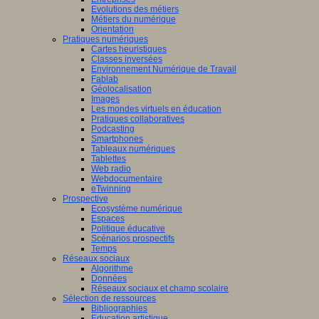
Evolutions des métiers
Métiers du numérique
Orientation
Pratiques numériques
Cartes heuristiques
Classes inversées
Environnement Numérique de Travail
Fablab
Géolocalisation
Images
Les mondes virtuels en éducation
Pratiques collaboratives
Podcasting
Smartphones
Tableaux numériques
Tablettes
Web radio
Webdocumentaire
eTwinning
Prospective
Ecosystème numérique
Espaces
Politique éducative
Scénarios prospectifs
Temps
Réseaux sociaux
Algorithme
Données
Réseaux sociaux et champ scolaire
Sélection de ressources
Bibliographies
Education artistique