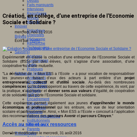
Débats
Faits marquants
Interviews
Reportages
Création, en collège, d’une entreprise de l’Economie
Brèves
Sociale et Solidaire ?
Agenda
Innover
Didactique
mercredi, Aoû 31 2016
Dispositifs
Brèves
Pédagogie
Écrit par
An@é
Recherche
Technologies
Savoir(s)
Analyses
Expérimenter en classe la création d’une entreprise de l’Economie Sociale et
Conférences
Solidaire (ESS) par des élèves, qu’il s’agisse d’une association, d’une
Outils
coopérative ou d’une mutuelle.
Pratiques
Acteurs de l'éducation
"La démarche de « Mon ESS a l’Ecole » a pour vocation de responsabiliser
Animateurs
les jeunes en faisant d’eux des acteurs à part entière d’un
projet
Chercheurs
entrepreneurial, collectif et d’utilité
sociale
. Au-delà des nombreuses
Collectivités
compétences
qu’ils développeront au travers de cette expérience, ils vont, par
Editeurs
la pratique, s’approprier et
donner sens aux valeurs
d’égalité, de coopération
EdTech
et de solidarité que porte l’Economie Sociale et solidaire.
Encadrement
Cette expérience permet également aux jeunes
d’appréhender le monde
Enseignants
économique et professionnel
qui les entoure, en vue de leur orientation
Entreprises
scolaire et professionnelle. Ainsi, « Mon ESS a l’Ecole » concourt à l’application
Etudiants
des recommandations des
parcours Avenir
et
parcours Citoyen
."
Filières industrielles
Institutionnels
Accès au site et aux ressources
Médiateurs
Parents
Dernière modification le mercredi, 31 août 2016
Thématiques