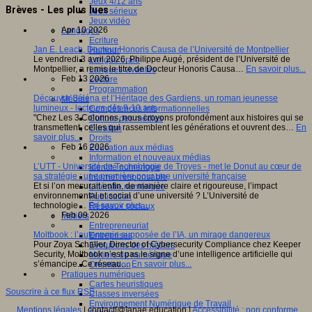
Jeux 4/12 ans
Brèves - Les plus lues
Jeux sérieux
Jeux vidéo
Apr 10 2026
Langages
Ecriture
Jan E. Leach, Docteur Honoris Causa de l’Université de Montpellier
Humour
Le vendredi 3 avril 2026, Philippe Augé, président de l’Université de
Langue orale
Montpellier, a remis le titre de Docteur Honoris Causa…
En savoir plus...
Langues vivantes
Feb 13 2026
Lecture
Programmation
Découvrir Séléna et l’Héritage des Gardiens, un roman jeunesse
Médias
lumineux - lecteurs dès 9-10 ans
Compétences informationnelles
"Chez Les 3 Colonnes, nous croyons profondément aux histoires qui se
Culture des médias
transmettent, celles qui rassemblent les générations et ouvrent des…
En
Curation
savoir plus...
Droits
Feb 16 2026
Education aux médias
Information et nouveaux médias
L’UTT - Université de Technologie de Troyes - met le Donut au cœur de
Identité numérique
sa stratégie : une première pour une université française
Internet responsable
Et si l’on mesurait enfin, de manière claire et rigoureuse, l’impact
Littératie numérique
environnemental et social d’une université ? L’Université de
Publication
technologie…
En savoir plus...
Réseaux sociaux
Feb 09 2026
Métiers
Entrepreneuriat
Moltbook : l’autonomie supposée de l’IA, un mirage dangereux
Entreprises
Pour Zoya Schaller, Director of Cybersecurity Compliance chez Keeper
Evolutions des métiers
Security, Moltbook n’est pas le signe d’une intelligence artificielle qui
Métiers du numérique
s’émancipe. Ce réseau…
En savoir plus...
Orientation
Pratiques numériques
Cartes heuristiques
Souscrire à ce flux RSS
Classes inversées
Environnement Numérique de Travail
Mentions légales
| contact[@]anae.education |
Accessibilité : non conforme