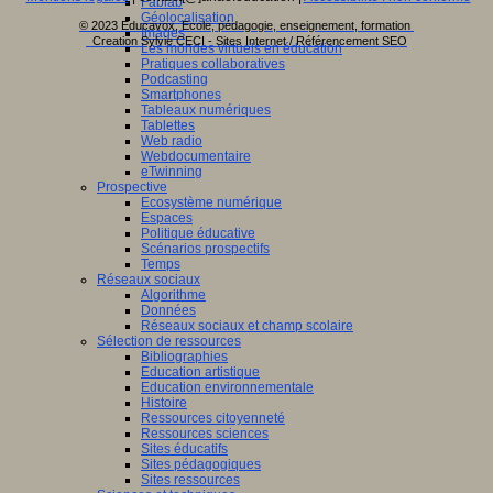
Fablab
Géolocalisation
© 2023 Educavox, Ecole, pédagogie, enseignement, formation
Images
Creation Sylvie CECI - Sites Internet / Référencement SEO
Les mondes virtuels en éducation
Pratiques collaboratives
Podcasting
Smartphones
Tableaux numériques
Tablettes
Web radio
Webdocumentaire
eTwinning
Prospective
Ecosystème numérique
Espaces
Politique éducative
Scénarios prospectifs
Temps
Réseaux sociaux
Algorithme
Données
Réseaux sociaux et champ scolaire
Sélection de ressources
Bibliographies
Education artistique
Education environnementale
Histoire
Ressources citoyenneté
Ressources sciences
Sites éducatifs
Sites pédagogiques
Sites ressources