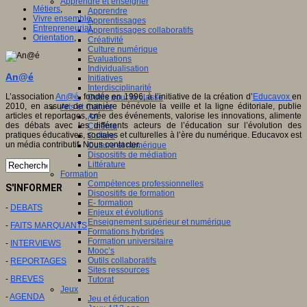
Apprendre et enseigner
Métiers
,
Apprendre
Vivre ensemble
,
Apprentissages
Entrepreneuriat
,
Apprentissages collaboratifs
Orientation
,
Créativité
Culture numérique
Evaluations
Individualisation
An@é
Initiatives
Interdisciplinarité
L’association
An@é
, fondée en 1996, à l’initiative de la création d’
Educavox
en
Outils pour la classe
2010, en assure de manière bénévole la veille et la ligne éditoriale, publie
Arts et Culture
articles et reportages, crée des événements, valorise les innovations, alimente
Art
des débats avec les différents acteurs de l’éducation sur l’évolution des
Cinéma
pratiques éducatives, sociales et culturelles à l’ère du numérique. Educavox est
Culture
un média contributif. Nous contacter.
Culture et numérique
Dispositifs de médiation
Littérature
Formation
Compétences professionnelles
S'INFORMER
Dispositifs de formation
E- formation
-
DEBATS
Enjeux et évolutions
Enseignement supérieur et numérique
-
FAITS MARQUANTS
Formations hybrides
Formation universitaire
-
INTERVIEWS
Mooc’s
Outils collaboratifs
-
REPORTAGES
Sites ressources
-
BREVES
Tutorat
Jeux
-
AGENDA
Jeu et éducation