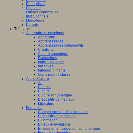
Entreprises
Etudiants
Filières industrielles
Institutionnels
Médiateurs
Parents
Thématiques
Apprendre et enseigner
Apprendre
Apprentissages
Apprentissages collaboratifs
Créativité
Culture numérique
Evaluations
Individualisation
Initiatives
Interdisciplinarité
Outils pour la classe
Arts et Culture
Art
Cinéma
Culture
Culture et numérique
Dispositifs de médiation
Littérature
Formation
Compétences professionnelles
Dispositifs de formation
E- formation
Enjeux et évolutions
Enseignement supérieur et numérique
Formations hybrides