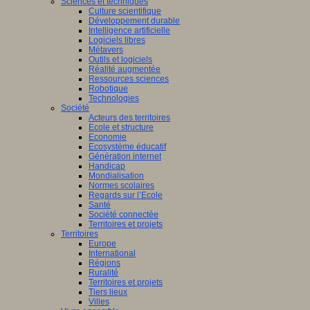
Sciences et techniques
Culture scientifique
Développement durable
Intelligence artificielle
Logiciels libres
Métavers
Outils et logiciels
Réalité augmentée
Ressources sciences
Robotique
Technologies
Société
Acteurs des territoires
Ecole et structure
Economie
Ecosystème éducatif
Génération internet
Handicap
Mondialisation
Normes scolaires
Regards sur l’Ecole
Santé
Société connectée
Territoires et projets
Territoires
Europe
International
Régions
Ruralité
Territoires et projets
Tiers lieux
Villes