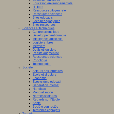
Education environnementale
Histoire
Ressources citoyenneté
Ressources sciences
Sites éducatifs
Sites pédagogiques
Sites ressources
Sciences et techniques
Culture scientifique
Développement durable
Intelligence artificielle
Logiciels libres
Métavers
Outils et logiciels
Réalité augmentée
Ressources sciences
Robotique
Technologies
Société
Acteurs des territoires
Ecole et structure
Economie
Ecosystème éducatif
Génération internet
Handicap
Mondialisation
Normes scolaires
Regards sur l’Ecole
Santé
Société connectée
Territoires et projets
Territoires