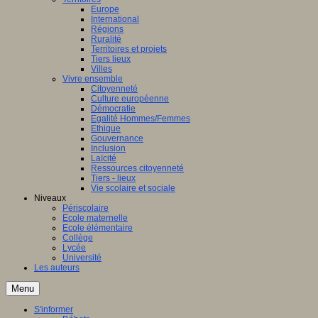
Europe
International
Régions
Ruralité
Territoires et projets
Tiers lieux
Villes
Vivre ensemble
Citoyenneté
Culture européenne
Démocratie
Egalité Hommes/Femmes
Ethique
Gouvernance
Inclusion
Laïcité
Ressources citoyenneté
Tiers - lieux
Vie scolaire et sociale
Niveaux
Périscolaire
Ecole maternelle
Ecole élémentaire
Collège
Lycée
Université
Les auteurs
Menu
S'informer