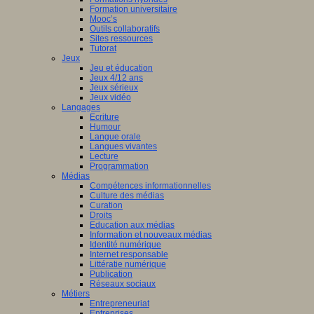
Formation universitaire
Mooc’s
Outils collaboratifs
Sites ressources
Tutorat
Jeux
Jeu et éducation
Jeux 4/12 ans
Jeux sérieux
Jeux vidéo
Langages
Ecriture
Humour
Langue orale
Langues vivantes
Lecture
Programmation
Médias
Compétences informationnelles
Culture des médias
Curation
Droits
Education aux médias
Information et nouveaux médias
Identité numérique
Internet responsable
Littératie numérique
Publication
Réseaux sociaux
Métiers
Entrepreneuriat
Entreprises