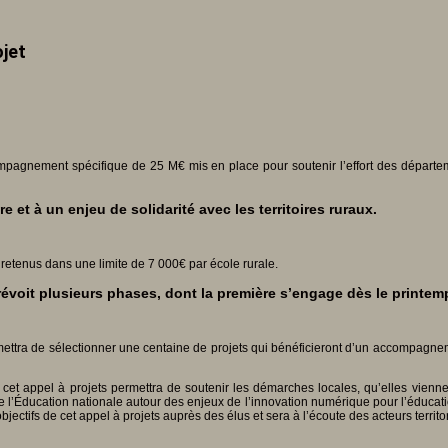
ojet
compagnement spécifique de 25 M€ mis en place pour soutenir l’effort des départ
e et à un enjeu de solidarité avec les territoires ruraux.
ts retenus dans une limite de 7 000€ par école rurale.
révoit plusieurs phases, dont la première s’engage dès le printem
ttra de sélectionner une centaine de projets qui bénéficieront d’un accompagnemen
, cet appel à projets permettra de soutenir les démarches locales, qu’elles vien
e l’Éducation nationale autour des enjeux de l’innovation numérique pour l’éducati
bjectifs de cet appel à projets auprès des élus et sera à l’écoute des acteurs territ