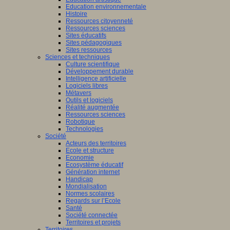
Education environnementale
Histoire
Ressources citoyenneté
Ressources sciences
Sites éducatifs
Sites pédagogiques
Sites ressources
Sciences et techniques
Culture scientifique
Développement durable
Intelligence artificielle
Logiciels libres
Métavers
Outils et logiciels
Réalité augmentée
Ressources sciences
Robotique
Technologies
Société
Acteurs des territoires
Ecole et structure
Economie
Ecosystème éducatif
Génération internet
Handicap
Mondialisation
Normes scolaires
Regards sur l’Ecole
Santé
Société connectée
Territoires et projets
Territoires