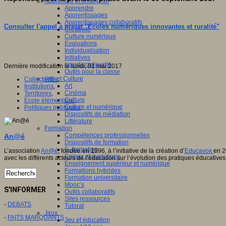
Apprendre et enseigner
Apprendre
Apprentissages
Apprentissages collaboratifs
Consulter l'appel à projet "Écoles numériques innovantes et ruralité"
Créativité
Culture numérique
Evaluations
Individualisation
Initiatives
Interdisciplinarité
Dernière modification le lundi, 01 mai 2017
Outils pour la classe
Arts et Culture
Collectivités
,
Art
Institutions
,
Cinéma
Territoires
,
Culture
Ecole élémentaire
,
Culture et numérique
Politiques publiques
,
Dispositifs de médiation
Littérature
Formation
Compétences professionnelles
An@é
Dispositifs de formation
E- formation
L’association
An@é
, fondée en 1996, à l’initiative de la création d’
Educavox
en 2
Enjeux et évolutions
avec les différents acteurs de l’éducation sur l’évolution des pratiques éducatives
Enseignement supérieur et numérique
Formations hybrides
Formation universitaire
Mooc’s
S'INFORMER
Outils collaboratifs
Sites ressources
-
DEBATS
Tutorat
Jeux
-
FAITS MARQUANTS
Jeu et éducation