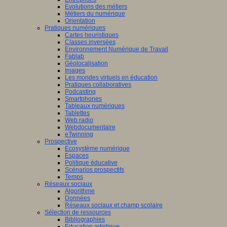
Evolutions des métiers
Métiers du numérique
Orientation
Pratiques numériques
Cartes heuristiques
Classes inversées
Environnement Numérique de Travail
Fablab
Géolocalisation
Images
Les mondes virtuels en éducation
Pratiques collaboratives
Podcasting
Smartphones
Tableaux numériques
Tablettes
Web radio
Webdocumentaire
eTwinning
Prospective
Ecosystème numérique
Espaces
Politique éducative
Scénarios prospectifs
Temps
Réseaux sociaux
Algorithme
Données
Réseaux sociaux et champ scolaire
Sélection de ressources
Bibliographies
Education artistique