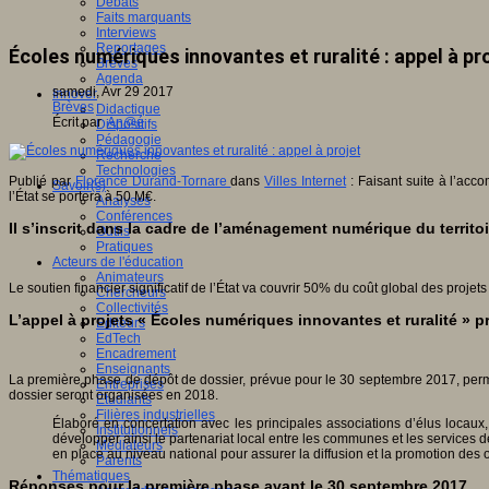
Débats
Faits marquants
Interviews
Reportages
Écoles numériques innovantes et ruralité : appel à pr
Brèves
Agenda
samedi, Avr 29 2017
Innover
Brèves
Didactique
Écrit par
An@é
Dispositifs
Pédagogie
Recherche
Technologies
Publié par
Florence Durand-Tornare
dans
Villes Internet
: Faisant suite à l’ac
Savoir(s)
l’État se portera à 50 M€.
Analyses
Conférences
Il s’inscrit dans la cadre de l’aménagement numérique du territoir
Outils
Pratiques
Acteurs de l'éducation
Animateurs
Le soutien financier significatif de l’État va couvrir 50% du coût global des proje
Chercheurs
Collectivités
L’appel à projets « Écoles numériques innovantes et ruralité » p
Editeurs
EdTech
Encadrement
Enseignants
La première phase de dépôt de dossier, prévue pour le 30 septembre 2017, perme
Entreprises
dossier seront organisées en 2018.
Etudiants
Filières industrielles
Élaboré en concertation avec les principales associations d’élus locaux
Institutionnels
développer ainsi le partenariat local entre les communes et les services d
Médiateurs
en place au niveau national pour assurer la diffusion et la promotion des o
Parents
Thématiques
Réponses pour la première phase avant le 30 septembre 2017