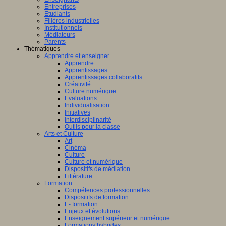
Entreprises
Etudiants
Filières industrielles
Institutionnels
Médiateurs
Parents
Thématiques
Apprendre et enseigner
Apprendre
Apprentissages
Apprentissages collaboratifs
Créativité
Culture numérique
Evaluations
Individualisation
Initiatives
Interdisciplinarité
Outils pour la classe
Arts et Culture
Art
Cinéma
Culture
Culture et numérique
Dispositifs de médiation
Littérature
Formation
Compétences professionnelles
Dispositifs de formation
E- formation
Enjeux et évolutions
Enseignement supérieur et numérique
Formations hybrides