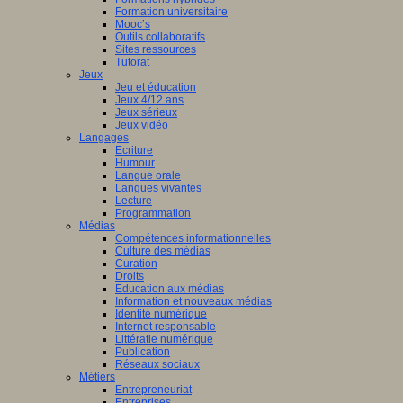
Formation universitaire
Mooc’s
Outils collaboratifs
Sites ressources
Tutorat
Jeux
Jeu et éducation
Jeux 4/12 ans
Jeux sérieux
Jeux vidéo
Langages
Ecriture
Humour
Langue orale
Langues vivantes
Lecture
Programmation
Médias
Compétences informationnelles
Culture des médias
Curation
Droits
Education aux médias
Information et nouveaux médias
Identité numérique
Internet responsable
Littératie numérique
Publication
Réseaux sociaux
Métiers
Entrepreneuriat
Entreprises