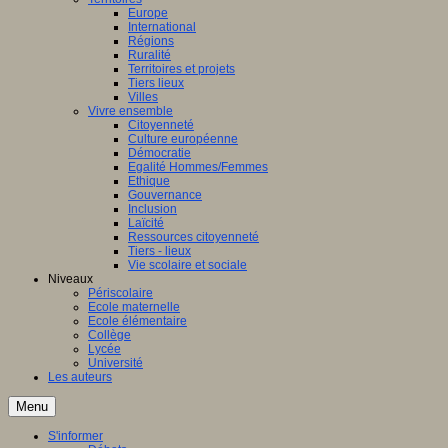
Europe
International
Régions
Ruralité
Territoires et projets
Tiers lieux
Villes
Vivre ensemble
Citoyenneté
Culture européenne
Démocratie
Egalité Hommes/Femmes
Ethique
Gouvernance
Inclusion
Laïcité
Ressources citoyenneté
Tiers - lieux
Vie scolaire et sociale
Niveaux
Périscolaire
Ecole maternelle
Ecole élémentaire
Collège
Lycée
Université
Les auteurs
Menu
S'informer