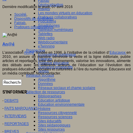
Fablab
Géolocalisation
Dernière modification le jeudi, 07 avril 2016
Images
Les mondes virtuels en éducation
Société
,
Pratiques collaboratives
Dispositifs de médiation
,
Podcasting
Fablab
,
Smartphones
Pratiques collaboratives
,
Tableaux numériques
Tablettes
Web radio
Webdocumentaire
An@é
eTwinning
Prospective
L’association
An@é
, fondée en 1996, à l’initiative de la création d’
Educavox
en
Ecosystème numérique
2010, en assure de manière bénévole la veille et la ligne éditoriale, publie
Espaces
articles et reportages, crée des événements, valorise les innovations, alimente
Politique éducative
des débats avec les différents acteurs de l’éducation sur l’évolution des
Scénarios prospectifs
pratiques éducatives, sociales et culturelles à l’ère du numérique. Educavox est
Temps
un média contributif. Nous contacter.
Réseaux sociaux
Algorithme
Données
Réseaux sociaux et champ scolaire
S'INFORMER
Sélection de ressources
Bibliographies
Education artistique
-
DEBATS
Education environnementale
-
FAITS MARQUANTS
Histoire
Ressources citoyenneté
-
INTERVIEWS
Ressources sciences
Sites éducatifs
-
REPORTAGES
Sites pédagogiques
Sites ressources
-
BREVES