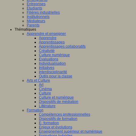
Entreprises
Etudiants
Filières industrielles
Institutionnels
Médiateurs
Parents
Thématiques
Apprendre et enseigner
Apprendre
Apprentissages
Apprentissages collaboratifs
Créativité
Culture numérique
Evaluations
Individualisation
Initiatives
Interdisciplinarité
Outils pour la classe
Arts et Culture
Art
Cinéma
Culture
Culture et numérique
Dispositifs de médiation
Littérature
Formation
Compétences professionnelles
Dispositifs de formation
E- formation
Enjeux et évolutions
Enseignement supérieur et numérique
Formations hybrides