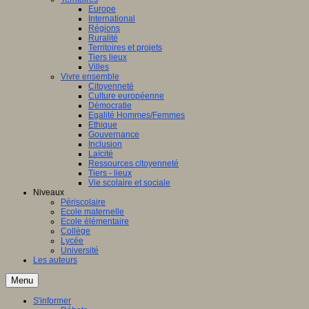
Europe
International
Régions
Ruralité
Territoires et projets
Tiers lieux
Villes
Vivre ensemble
Citoyenneté
Culture européenne
Démocratie
Egalité Hommes/Femmes
Ethique
Gouvernance
Inclusion
Laïcité
Ressources citoyenneté
Tiers - lieux
Vie scolaire et sociale
Niveaux
Périscolaire
Ecole maternelle
Ecole élémentaire
Collège
Lycée
Université
Les auteurs
Menu
S'informer