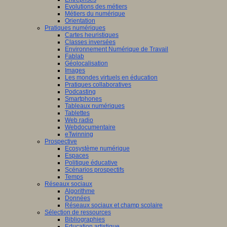
Evolutions des métiers
Métiers du numérique
Orientation
Pratiques numériques
Cartes heuristiques
Classes inversées
Environnement Numérique de Travail
Fablab
Géolocalisation
Images
Les mondes virtuels en éducation
Pratiques collaboratives
Podcasting
Smartphones
Tableaux numériques
Tablettes
Web radio
Webdocumentaire
eTwinning
Prospective
Ecosystème numérique
Espaces
Politique éducative
Scénarios prospectifs
Temps
Réseaux sociaux
Algorithme
Données
Réseaux sociaux et champ scolaire
Sélection de ressources
Bibliographies
Education artistique