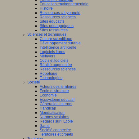
Education environnementale
Histoire
Ressources citoyenneté
Ressources sciences
Sites éducatifs
Sites pédagogiques
Sites ressources
Sciences et techniques
Culture scientifique
Développement durable
Intelligence artificielle
Logiciels libres
Métavers
Outils et logiciels
Réalité augmentée
Ressources sciences
Robotique
Technologies
Société
Acteurs des territoires
Ecole et structure
Economie
Ecosystème éducatif
Génération internet
Handicap
Mondialisation
Normes scolaires
Regards sur l’Ecole
Santé
Société connectée
Territoires et projets
Territoires