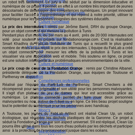
Apprendre et enseigner
un robot très facilement. Le jury a été séduit par la dimension éducative et
Apprendre
numérique de ce projet. Il permet en effet à un nombre très important de jeunes
Apprentissages
déscolarisés de développer des compétences numériques. Un projet innovant
Apprentissages collaboratifs
pour faciliter l'accès à l'apprentissage et qui répond à notre priorité, utiliser le
Créativité
numérique pour les personnes éloignées des systèmes éducatifs.
Culture numérique
Evaluations
Le prix des internautes
:
remis par Jérôme Barré, DRH du groupe Orange,
Individualisation
pour un objet connecté qui mesure la pollution à Tunis
Initiatives
Pendant plus d'un mois, du 1er mars au 4 avril, près de 20 000 internautes ont
Interdisciplinarité
voté pour soutenir les projets sur fondationorange.com. C'est la réalisation
Outils pour la classe
Smart Khadhra du FabLab Solidaire de Tunis qui a recueilli le plus grand
Arts et Culture
nombre de votes et qui reçoit le prix des internautes. L'équipe du FabLab a créé
Art
un objet connecté pour mesurer les effets de la pollution à Tunis et les
Cinéma
visualiser via une application web et mobile. Très soutenu en ligne, ce projet
Culture
est une solution intelligente aux problématiques environnementales de la ville.
Culture et numérique
Dispositifs de médiation
Le prix coup de cœur de la Fondation Orange
: remis par Christine Albanel,
Littérature
présidente déléguée de la Fondation Orange, aux équipes de Toulouse et
Formation
Parthenay ex aequo !
Compétences professionnelles
Réalisé par l'équipe du Parth'Lab de Parthenay, Smart Checkers a été
Dispositifs de formation
récompensé pour son originalité et son utilité pour les personnes malvoyantes.
E- formation
Il s'agit d'un plateau de jeu de dames qui leur est accessible grâce au
Enjeux et évolutions
numérique. Le plateau connecté permet de faire jouer deux personnes
Enseignement supérieur et numérique
malvoyantes ou non, autour de l'objet ou en ligne. Ce très beau projet souligne
Formations hybrides
tout le potentiel du numérique pour les personnes avec handicap.
Formation universitaire
Mooc’s
A Toulouse, les jeunes du FabLab Artilect ont réalisé Clean Up, un robot
Outils collaboratifs
écologique, qui récupère les déchets plastiques de la Garonne. Ce projet a
Sites ressources
séduit la Fondation Orange par son aspect universel. S'il est répliqué, Clean Up
Tutorat
pourra être utilisé dans tous les cours d'eau pollués par les déchets et participer
Jeux
ainsi à la protection de l'environnement jusque dans les océans.
Jeu et éducation