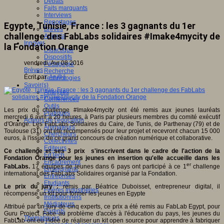
Débats
Faits marquants
Interviews
Reportages
Egypte, Tunisie, France : les 3 gagnants du 1er
Brèves
challenge des FabLabs solidaires #Imake4mycity de
Agenda
Innover
la Fondation Orange
Didactique
Dispositifs
vendredi, Avr 08 2016
Pédagogie
Brèves
Recherche
Écrit par
An@é
Technologies
Savoir(s)
Analyses
Conférences
Outils
Les prix du challenge #Imake4mycity ont été remis aux jeunes lauréats
Pratiques
mercredi 6 avril à 20 heures, à Paris par plusieurs membres du comité exécutif
Acteurs de l'éducation
d'Orange. Les FabLabs Solidaires du Caire, de Tunis, de Parthenay (79) et de
Animateurs
Toulouse (31) ont été récompensés pour leur projet et recevront chacun 15 000
Chercheurs
euros, à l'issue de ce grand concours de création numérique et collaborative.
Collectivités
Editeurs
Ce challenge et ses 3 prix s'inscrivent dans le cadre de l'action de la
EdTech
Fondation Orange pour les jeunes en insertion qu'elle accueille dans les
Encadrement
er
FabLabs.
17 équipes de jeunes dans 6 pays ont participé à ce 1
challenge
Enseignants
international des FabLabs Solidaires organisé par la Fondation.
Entreprises
Etudiants
Le prix du jury
:
remis par Béatrice Duboisset, entrepreneur digital, il
Filières industrielles
récompense un kit pour former les jeunes en Egypte
Institutionnels
Médiateurs
Attribué par un jury de cinq experts, ce prix a été remis au FabLab Egypt, pour
Parents
Guru Project. Face au problème d'accès à l'éducation du pays, les jeunes du
Thématiques
FabLab ont eu l'idée de réaliser un kit open source pour apprendre à fabriquer