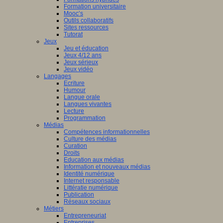
Formation universitaire
Mooc’s
Outils collaboratifs
Sites ressources
Tutorat
Jeux
Jeu et éducation
Jeux 4/12 ans
Jeux sérieux
Jeux vidéo
Langages
Ecriture
Humour
Langue orale
Langues vivantes
Lecture
Programmation
Médias
Compétences informationnelles
Culture des médias
Curation
Droits
Education aux médias
Information et nouveaux médias
Identité numérique
Internet responsable
Littératie numérique
Publication
Réseaux sociaux
Métiers
Entrepreneuriat
Entreprises