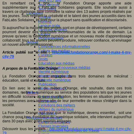
Jeux 4/12 ans
En remettant ces 4 prix, la Fondation Orange apporte une aide
Jeux sérieux
supplémentaire aux 4 FabLabs Solidaires gagnants. Elle souhaite aussi à
Jeux vidéo
travers ce challenge faire connaître la valeur des 13 autres projets réalisés par
Langages
les jeunes. Tous reflètent la créativité et le talent des jeunes accueillis dans les
Ecriture
FabLabs Solidaires. Ils sont pour la plupart sans qualification et déscolarisés.
Humour
Langue orale
Si aujourd'hui la majorité des projets sont en phase de développement, certains
Langues vivantes
pourront devenir des dispositifs incontournables de la ville de demain. La
Lecture
preuve qu'avec la fabrication numérique et un nouveau mode d'apprentissage
Programmation
collaboratif, tous les jeunes peuvent produire, retrouver confiance, et envisager
Médias
un nouvel avenir professionnel.
Compétences informationnelles
Culture des médias
Article publié sur le site :
http://www.fondationorange.com/-I-make-4-my-
Curation
city-79
Droits
Education aux médias
Information et nouveaux médias
A propos de la Fondation Orange
Identité numérique
Internet responsable
La Fondation Orange est engagée dans trois domaines de mécénat :
Littératie numérique
éducation, santé et culture.
Publication
En lien avec le cœur de métier d'Orange, elle souhaite, dans ces trois
Réseaux sociaux
domaines, mettre le numérique au service des populations tels que les jeunes
Métiers
en difficulté scolaire ou sans qualification, les femmes en situation précaire et
Entrepreneuriat
les personnes avec autisme afin de leur permettre de mieux s'intégrer dans la
Entreprises
société.
Evolutions des métiers
Métiers du numérique
La Fondation Orange agit pour que le numérique, devenu essentiel, soit une
Orientation
chance pour tous. Fondation du numérique solidaire, elle intervient aujourd'hui
Pratiques numériques
dans 30 pays avec 8000 salariés engagés.
Cartes heuristiques
Classes inversées
Découvrir tous les projets :
http://www.fondationorange.com/-I-make-4-my-city-
Environnement Numérique de Travail
79