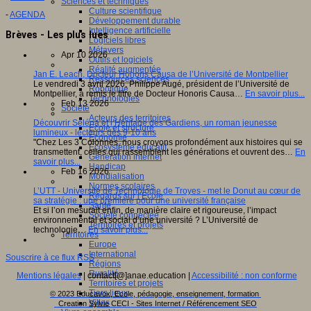
Sciences et techniques
Culture scientifique
-
AGENDA
Développement durable
Intelligence artificielle
Brèves - Les plus lues
Logiciels libres
Métavers
Apr 10 2026
Outils et logiciels
Réalité augmentée
Jan E. Leach, Docteur Honoris Causa de l’Université de Montpellier
Ressources sciences
Le vendredi 3 avril 2026, Philippe Augé, président de l’Université de
Robotique
Montpellier, a remis le titre de Docteur Honoris Causa…
En savoir plus...
Technologies
Feb 13 2026
Société
Acteurs des territoires
Découvrir Séléna et l’Héritage des Gardiens, un roman jeunesse
Ecole et structure
lumineux - lecteurs dès 9-10 ans
Economie
"Chez Les 3 Colonnes, nous croyons profondément aux histoires qui se
Ecosystème éducatif
transmettent, celles qui rassemblent les générations et ouvrent des…
En
Génération internet
savoir plus...
Handicap
Feb 16 2026
Mondialisation
Normes scolaires
L’UTT - Université de Technologie de Troyes - met le Donut au cœur de
Regards sur l’Ecole
sa stratégie : une première pour une université française
Santé
Et si l’on mesurait enfin, de manière claire et rigoureuse, l’impact
Société connectée
environnemental et social d’une université ? L’Université de
Territoires et projets
technologie…
En savoir plus...
Territoires
Europe
International
Souscrire à ce flux RSS
Régions
Ruralité
Mentions légales
| contact[@]anae.education |
Accessibilité : non conforme
Territoires et projets
Tiers lieux
© 2023 Educavox, Ecole, pédagogie, enseignement, formation
Villes
Creation Sylvie CECI - Sites Internet / Référencement SEO