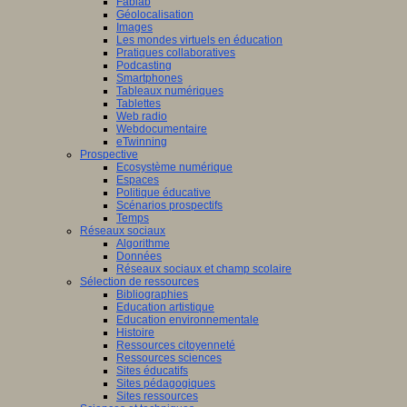
Fablab
Géolocalisation
Images
Les mondes virtuels en éducation
Pratiques collaboratives
Podcasting
Smartphones
Tableaux numériques
Tablettes
Web radio
Webdocumentaire
eTwinning
Prospective
Ecosystème numérique
Espaces
Politique éducative
Scénarios prospectifs
Temps
Réseaux sociaux
Algorithme
Données
Réseaux sociaux et champ scolaire
Sélection de ressources
Bibliographies
Education artistique
Education environnementale
Histoire
Ressources citoyenneté
Ressources sciences
Sites éducatifs
Sites pédagogiques
Sites ressources