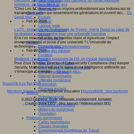
Découvrir Séléna et l’Héritage des Gardiens, un roman jeunesse
Jeux 4/12 ans
lumineux - lecteurs dès 9-10 ans
Jeux sérieux
"Chez Les 3 Colonnes, nous croyons profondément aux histoires qui se
Jeux vidéo
transmettent, celles qui rassemblent les générations et ouvrent des…
En
Langages
savoir plus...
Ecriture
Feb 16 2026
Humour
Langue orale
L’UTT - Université de Technologie de Troyes - met le Donut au cœur de
Langues vivantes
sa stratégie : une première pour une université française
Lecture
Et si l’on mesurait enfin, de manière claire et rigoureuse, l’impact
Programmation
environnemental et social d’une université ? L’Université de
Médias
technologie…
En savoir plus...
Compétences informationnelles
Feb 09 2026
Culture des médias
Curation
Moltbook : l’autonomie supposée de l’IA, un mirage dangereux
Droits
Pour Zoya Schaller, Director of Cybersecurity Compliance chez Keeper
Education aux médias
Security, Moltbook n’est pas le signe d’une intelligence artificielle qui
Information et nouveaux médias
s’émancipe. Ce réseau…
En savoir plus...
Identité numérique
Internet responsable
Littératie numérique
Souscrire à ce flux RSS
Publication
Réseaux sociaux
Mentions légales
| contact[@]anae.education |
Accessibilité : non conforme
Métiers
Entrepreneuriat
© 2023 Educavox, Ecole, pédagogie, enseignement, formation
Entreprises
Creation Sylvie CECI - Sites Internet / Référencement SEO
Evolutions des métiers
Métiers du numérique
Orientation
Pratiques numériques
Cartes heuristiques
Classes inversées
Environnement Numérique de Travail