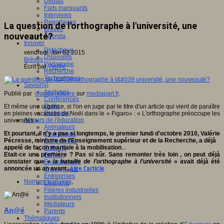
Débats
Faits marquants
Interviews
Reportages
La question de l'orthographe à l'université, une
Brèves
nouveauté?
Agenda
Innover
Didactique
vendredi, Jan 02 2015
Dispositifs
Brèves
Pédagogie
Écrit par
An@é
Recherche
Technologies
Savoir(s)
Analyses
Publié par
claude lelièvre
sur
mediapart.fr
.
Conférences
Outils
Et même une urgence, si l'on en juge par le titre d'un article qui vient de paraître
Pratiques
en pleines vacances de Noël dans le « Figaro» : « L'orthographe préoccupe les
Acteurs de l'éducation
universités »
Animateurs
Et pourtant, il n'y a pas si longtemps, le premier lundi d'octobre 2010, Valérie
Chercheurs
Pécresse, ministre de l’Enseignement supérieur et de la Recherche, a déjà
Collectivités
appelé de façon martiale à la mobilisation
...
Editeurs
Etait-ce une première ? Pas si sûr. Sans remonter très loin , on peut déjà
EdTech
constater que «
la
bataille de l’orthographe à l’université
» avait déjà été
Encadrement
annoncée un an avant...
Lire l'article
Enseignants
Entreprises
Normes scolaires
,
Etudiants
Filières industrielles
Institutionnels
Médiateurs
An@é
Parents
Thématiques