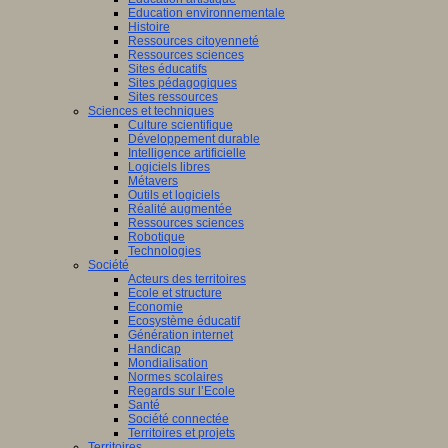
Education environnementale
Histoire
Ressources citoyenneté
Ressources sciences
Sites éducatifs
Sites pédagogiques
Sites ressources
Sciences et techniques
Culture scientifique
Développement durable
Intelligence artificielle
Logiciels libres
Métavers
Outils et logiciels
Réalité augmentée
Ressources sciences
Robotique
Technologies
Société
Acteurs des territoires
Ecole et structure
Economie
Ecosystème éducatif
Génération internet
Handicap
Mondialisation
Normes scolaires
Regards sur l’Ecole
Santé
Société connectée
Territoires et projets
Territoires