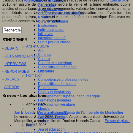
L’association
An@é
, fondée en 1996, à l’initiative de la création d’
Educavox
en
Apprendre et enseigner
2010, en assure de manière bénévole la veille et la ligne éditoriale, publie
Apprendre
articles et reportages, crée des événements, valorise les innovations, alimente
Apprentissages
des débats avec les différents acteurs de l’éducation sur l’évolution des
Apprentissages collaboratifs
pratiques éducatives, sociales et culturelles à l’ère du numérique. Educavox est
Créativité
un média contributif. Nous contacter.
Culture numérique
Evaluations
Individualisation
Initiatives
Interdisciplinarité
S'INFORMER
Outils pour la classe
Arts et Culture
-
DEBATS
Art
Cinéma
-
FAITS MARQUANTS
Culture
Culture et numérique
-
INTERVIEWS
Dispositifs de médiation
Littérature
-
REPORTAGES
Formation
-
BREVES
Compétences professionnelles
Dispositifs de formation
-
AGENDA
E- formation
Enjeux et évolutions
Brèves - Les plus lues
Enseignement supérieur et numérique
Formations hybrides
Apr 10 2026
Formation universitaire
Mooc’s
Jan E. Leach, Docteur Honoris Causa de l’Université de Montpellier
Outils collaboratifs
Le vendredi 3 avril 2026, Philippe Augé, président de l’Université de
Sites ressources
Montpellier, a remis le titre de Docteur Honoris Causa…
En savoir plus...
Tutorat
Feb 13 2026
Jeux
Jeu et éducation