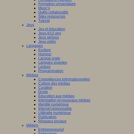
Formation universitaire
Mooc’s
Outils collaboratifs
Sites ressources
Tutorat
Jeux
Jeu et éducation
Jeux 4/12 ans
Jeux sérieux
Jeux vidéo
Langages
Ecriture
Humour
Langue orale
Langues vivantes
Lecture
Programmation
Médias
Compétences informationnelles
Culture des médias
Curation
Droits
Education aux médias
Information et nouveaux médias
Identité numérique
Internet responsable
Littératie numérique
Publication
Réseaux sociaux
Métiers
Entrepreneuriat
Entreprises