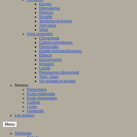
Europe
International
Régions
Ruralité
Territoires et projets
Tiers lieux
Villes
Vivre ensemble
Citoyenneté
Culture européenne
Démocratie
Egalité Hommes/Femmes
Ethique
Gouvernance
Inclusion
Laïcité
Ressources citoyenneté
Tiers - lieux
Vie scolaire et sociale
Niveaux
Périscolaire
Ecole maternelle
Ecole élémentaire
Collège
Lycée
Université
Les auteurs
Menu
S'informer