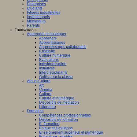
Entreprises
Etudiants
Filières industrielles
Institutionnels
Médiateurs
Parents
Thématiques
Apprendre et enseigner
Apprendre
Apprentissages
Apprentissages collaboratifs
Créativité
Culture numérique
Evaluations
Individualisation
Initiatives
Interdisciplinarité
Outils pour la classe
Arts et Culture
Art
Cinéma
Culture
Culture et numérique
Dispositifs de médiation
Littérature
Formation
Compétences professionnelles
Dispositifs de formation
E- formation
Enjeux et évolutions
Enseignement supérieur et numérique
Formations hybrides