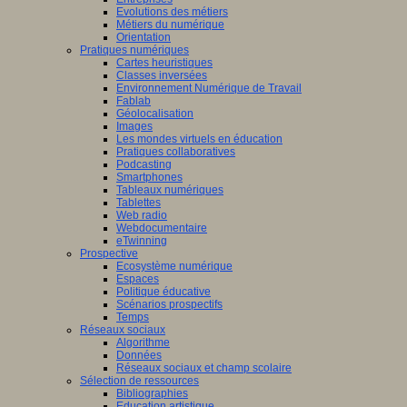
Evolutions des métiers
Métiers du numérique
Orientation
Pratiques numériques
Cartes heuristiques
Classes inversées
Environnement Numérique de Travail
Fablab
Géolocalisation
Images
Les mondes virtuels en éducation
Pratiques collaboratives
Podcasting
Smartphones
Tableaux numériques
Tablettes
Web radio
Webdocumentaire
eTwinning
Prospective
Ecosystème numérique
Espaces
Politique éducative
Scénarios prospectifs
Temps
Réseaux sociaux
Algorithme
Données
Réseaux sociaux et champ scolaire
Sélection de ressources
Bibliographies
Education artistique