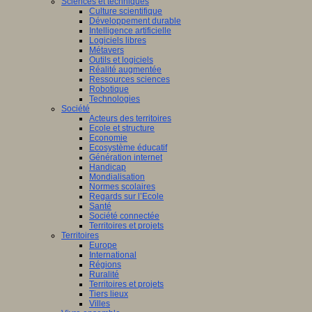
Sciences et techniques
Culture scientifique
Développement durable
Intelligence artificielle
Logiciels libres
Métavers
Outils et logiciels
Réalité augmentée
Ressources sciences
Robotique
Technologies
Société
Acteurs des territoires
Ecole et structure
Economie
Ecosystème éducatif
Génération internet
Handicap
Mondialisation
Normes scolaires
Regards sur l’Ecole
Santé
Société connectée
Territoires et projets
Territoires
Europe
International
Régions
Ruralité
Territoires et projets
Tiers lieux
Villes