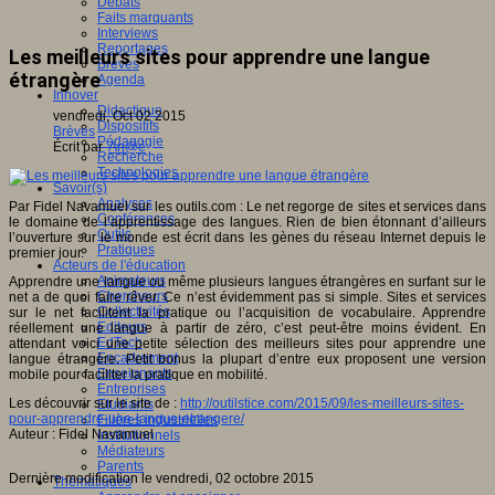
Débats
Faits marquants
Interviews
Reportages
Les meilleurs sites pour apprendre une langue
Brèves
étrangère
Agenda
Innover
Didactique
vendredi, Oct 02 2015
Dispositifs
Brèves
Pédagogie
Écrit par
An@é
Recherche
Technologies
Savoir(s)
Analyses
Par Fidel Navamuel sur les outils.com : Le net regorge de sites et services dans
Conférences
le domaine de l’apprentissage des langues. Rien de bien étonnant d’ailleurs
Outils
l’ouverture sur le monde est écrit dans les gènes du réseau Internet depuis le
Pratiques
premier jour.
Acteurs de l'éducation
Animateurs
Apprendre une langue ou même plusieurs langues étrangères en surfant sur le
Chercheurs
net a de quoi faire rêver. Ce n’est évidemment pas si simple. Sites et services
Collectivités
sur le net facilitent la pratique ou l’acquisition de vocabulaire. Apprendre
Editeurs
réellement une langue à partir de zéro, c’est peut-être moins évident. En
EdTech
attendant voici une petite sélection des meilleurs sites pour apprendre une
Encadrement
langue étrangère. Petit bonus la plupart d’entre eux proposent une version
Enseignants
mobile pour faciliter la pratique en mobilité.
Entreprises
Les découvrir sur le site de :
http://outilstice.com/2015/09/les-meilleurs-sites-
Etudiants
pour-apprendre-une-langue-etrangere/
Filières industrielles
Auteur : Fidel Navamuel
Institutionnels
Médiateurs
Parents
Dernière modification le vendredi, 02 octobre 2015
Thématiques