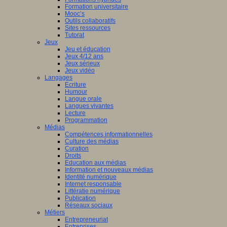
Formation universitaire
Mooc’s
Outils collaboratifs
Sites ressources
Tutorat
Jeux
Jeu et éducation
Jeux 4/12 ans
Jeux sérieux
Jeux vidéo
Langages
Ecriture
Humour
Langue orale
Langues vivantes
Lecture
Programmation
Médias
Compétences informationnelles
Culture des médias
Curation
Droits
Education aux médias
Information et nouveaux médias
Identité numérique
Internet responsable
Littératie numérique
Publication
Réseaux sociaux
Métiers
Entrepreneuriat
Entreprises