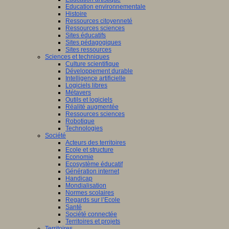
Education environnementale
Histoire
Ressources citoyenneté
Ressources sciences
Sites éducatifs
Sites pédagogiques
Sites ressources
Sciences et techniques
Culture scientifique
Développement durable
Intelligence artificielle
Logiciels libres
Métavers
Outils et logiciels
Réalité augmentée
Ressources sciences
Robotique
Technologies
Société
Acteurs des territoires
Ecole et structure
Economie
Ecosystème éducatif
Génération internet
Handicap
Mondialisation
Normes scolaires
Regards sur l’Ecole
Santé
Société connectée
Territoires et projets
Territoires