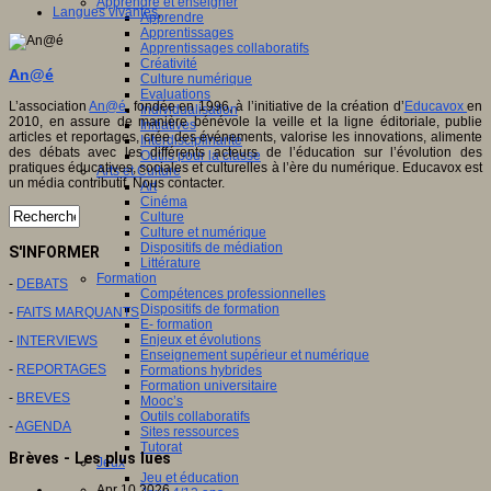
Apprendre et enseigner
Langues vivantes
,
Apprendre
Apprentissages
Apprentissages collaboratifs
Créativité
An@é
Culture numérique
Evaluations
L’association
An@é
, fondée en 1996, à l’initiative de la création d’
Educavox
en
Individualisation
2010, en assure de manière bénévole la veille et la ligne éditoriale, publie
Initiatives
articles et reportages, crée des événements, valorise les innovations, alimente
Interdisciplinarité
des débats avec les différents acteurs de l’éducation sur l’évolution des
Outils pour la classe
pratiques éducatives, sociales et culturelles à l’ère du numérique. Educavox est
Arts et Culture
un média contributif. Nous contacter.
Art
Cinéma
Culture
Culture et numérique
Dispositifs de médiation
S'INFORMER
Littérature
Formation
-
DEBATS
Compétences professionnelles
Dispositifs de formation
-
FAITS MARQUANTS
E- formation
Enjeux et évolutions
-
INTERVIEWS
Enseignement supérieur et numérique
-
REPORTAGES
Formations hybrides
Formation universitaire
-
BREVES
Mooc’s
Outils collaboratifs
-
AGENDA
Sites ressources
Tutorat
Brèves - Les plus lues
Jeux
Jeu et éducation
Apr 10 2026