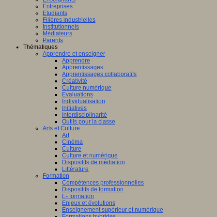
Entreprises
Etudiants
Filières industrielles
Institutionnels
Médiateurs
Parents
Thématiques
Apprendre et enseigner
Apprendre
Apprentissages
Apprentissages collaboratifs
Créativité
Culture numérique
Evaluations
Individualisation
Initiatives
Interdisciplinarité
Outils pour la classe
Arts et Culture
Art
Cinéma
Culture
Culture et numérique
Dispositifs de médiation
Littérature
Formation
Compétences professionnelles
Dispositifs de formation
E- formation
Enjeux et évolutions
Enseignement supérieur et numérique
Formations hybrides