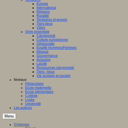
Europe
International
Régions
Ruralité
Territoires et projets
Tiers lieux
Villes
Vivre ensemble
Citoyenneté
Culture européenne
Démocratie
Egalité Hommes/Femmes
Ethique
Gouvernance
Inclusion
Laïcité
Ressources citoyenneté
Tiers - lieux
Vie scolaire et sociale
Niveaux
Périscolaire
Ecole maternelle
Ecole élémentaire
Collège
Lycée
Université
Les auteurs
Menu
S'informer