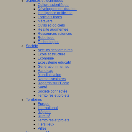
Sciences et techniques
Culture scientifique
Développement durable
Intelligence artificielle
Logiciels libres
Métavers
Outils et logiciels
Réalité augmentée
Ressources sciences
Robotique
Technologies
Société
Acteurs des territoires
Ecole et structure
Economie
Ecosystème éducatif
Génération internet
Handicap
Mondialisation
Normes scolaires
Regards sur l’Ecole
Santé
Société connectée
Territoires et projets
Territoires
Europe
International
Régions
Ruralité
Territoires et projets
Tiers lieux
Villes