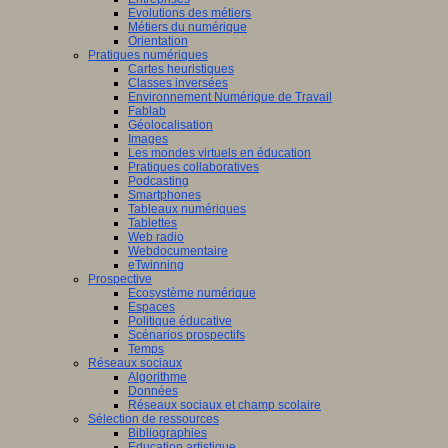
Evolutions des métiers
Métiers du numérique
Orientation
Pratiques numériques
Cartes heuristiques
Classes inversées
Environnement Numérique de Travail
Fablab
Géolocalisation
Images
Les mondes virtuels en éducation
Pratiques collaboratives
Podcasting
Smartphones
Tableaux numériques
Tablettes
Web radio
Webdocumentaire
eTwinning
Prospective
Ecosystème numérique
Espaces
Politique éducative
Scénarios prospectifs
Temps
Réseaux sociaux
Algorithme
Données
Réseaux sociaux et champ scolaire
Sélection de ressources
Bibliographies
Education artistique