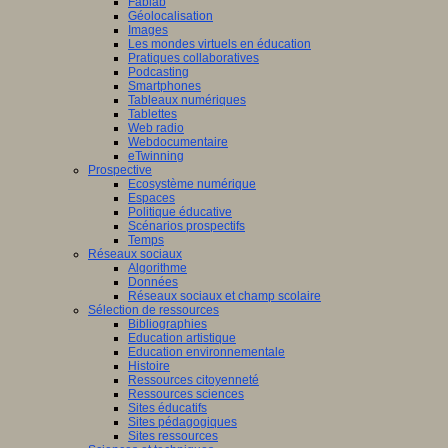
Fablab
Géolocalisation
Images
Les mondes virtuels en éducation
Pratiques collaboratives
Podcasting
Smartphones
Tableaux numériques
Tablettes
Web radio
Webdocumentaire
eTwinning
Prospective
Ecosystème numérique
Espaces
Politique éducative
Scénarios prospectifs
Temps
Réseaux sociaux
Algorithme
Données
Réseaux sociaux et champ scolaire
Sélection de ressources
Bibliographies
Education artistique
Education environnementale
Histoire
Ressources citoyenneté
Ressources sciences
Sites éducatifs
Sites pédagogiques
Sites ressources