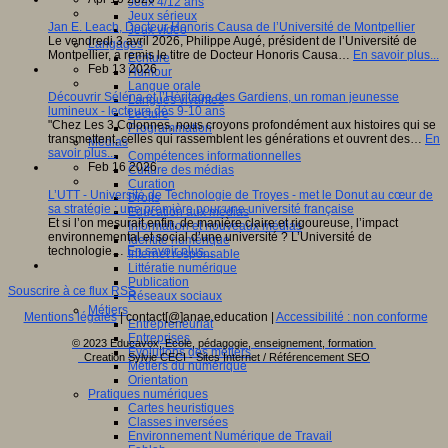
Jeux 4/12 ans
Jeux sérieux
Jan E. Leach, Docteur Honoris Causa de l’Université de Montpellier
Jeux vidéo
Le vendredi 3 avril 2026, Philippe Augé, président de l’Université de
Langages
Montpellier, a remis le titre de Docteur Honoris Causa…
En savoir plus...
Ecriture
Feb 13 2026
Humour
Langue orale
Découvrir Séléna et l’Héritage des Gardiens, un roman jeunesse
Langues vivantes
lumineux - lecteurs dès 9-10 ans
Lecture
"Chez Les 3 Colonnes, nous croyons profondément aux histoires qui se
Programmation
transmettent, celles qui rassemblent les générations et ouvrent des…
En
Médias
savoir plus...
Compétences informationnelles
Feb 16 2026
Culture des médias
Curation
L’UTT - Université de Technologie de Troyes - met le Donut au cœur de
Droits
sa stratégie : une première pour une université française
Education aux médias
Et si l’on mesurait enfin, de manière claire et rigoureuse, l’impact
Information et nouveaux médias
environnemental et social d’une université ? L’Université de
Identité numérique
technologie…
En savoir plus...
Internet responsable
Littératie numérique
Publication
Souscrire à ce flux RSS
Réseaux sociaux
Métiers
Mentions légales
| contact[@]anae.education |
Accessibilité : non conforme
Entrepreneuriat
Entreprises
© 2023 Educavox, Ecole, pédagogie, enseignement, formation
Evolutions des métiers
Creation Sylvie CECI - Sites Internet / Référencement SEO
Métiers du numérique
Orientation
Pratiques numériques
Cartes heuristiques
Classes inversées
Environnement Numérique de Travail