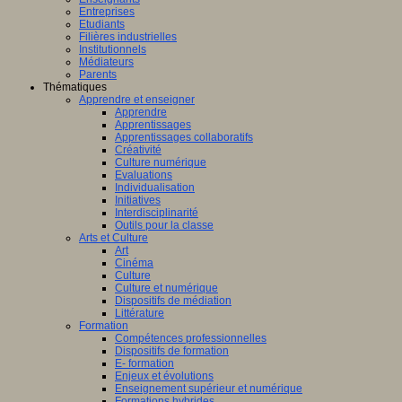
Entreprises
Etudiants
Filières industrielles
Institutionnels
Médiateurs
Parents
Thématiques
Apprendre et enseigner
Apprendre
Apprentissages
Apprentissages collaboratifs
Créativité
Culture numérique
Evaluations
Individualisation
Initiatives
Interdisciplinarité
Outils pour la classe
Arts et Culture
Art
Cinéma
Culture
Culture et numérique
Dispositifs de médiation
Littérature
Formation
Compétences professionnelles
Dispositifs de formation
E- formation
Enjeux et évolutions
Enseignement supérieur et numérique
Formations hybrides