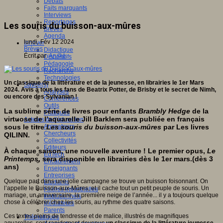
Débats
Faits marquants
Interviews
Reportages
Les souris du buisson-aux-mûres
Brèves
Agenda
lundi, Fév 12 2024
Innover
Brèves
Didactique
Écrit par
An@é
Dispositifs
Pédagogie
Recherche
Technologies
Un classique de la littérature et de la jeunesse, en librairies le 1er Mars
Savoir(s)
2024.
Avis à tous les fans de Beatrix Potter, de Brisby et le secret de Nimh,
Analyses
ou encore des Sylvanian !
Conférences
Outils
La sublime série de livres pour enfants
Brambly Hedge
de la
Pratiques
virtuose de l’aquarelle Jill Barklem sera publiée en français
Acteurs de l'éducation
sous le titre
Les souris du buisson-aux-mûre
s
par Les livres
Animateurs
Chercheurs
QILINN.
Collectivités
Editeurs
À chaque saison, une nouvelle aventure ! Le premier opus,
Le
EdTech
Printemps
, sera disponible en librairies dès le 1er mars.(dès 3
Encadrement
ans)
Enseignants
Entreprises
Quelque part dans une jolie campagne se trouve un buisson foisonnant. On
Etudiants
l’appelle le Buisson-aux-Mûres, et il cache tout un petit peuple de souris. Un
Filières industrielles
mariage, un anniversaire, la première neige de l’année... il y a toujours quelque
Institutionnels
chose à célébrer chez les souris, au rythme des quatre saisons.
Médiateurs
Parents
Ces textes pleins de tendresse et de malice, illustrés de magnifiques
Thématiques
aquarelles, sont rapidement devenus
un classique de la littérature jeunesse