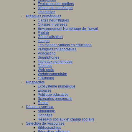
Evolutions des métiers
Métiers du numérique
Orientation
Pratiques numériques
Cartes heuristiques
Classes inversées
Environnement Numérique de Travail
Fablab
Géolocalisation
Images
Les mondes virtuels en éducation
Pratiques collaboratives
Podcasting
Smartphones
Tableaux numériques
Tablettes
Web radio
Webdocumentaire
eTwinning
Prospective
Ecosystème numérique
Espaces
Politique éducative
Scénarios prospectifs
Temps
Réseaux sociaux
Algorithme
Données
Réseaux sociaux et champ scolaire
Sélection de ressources
Bibliographies
Education artistique