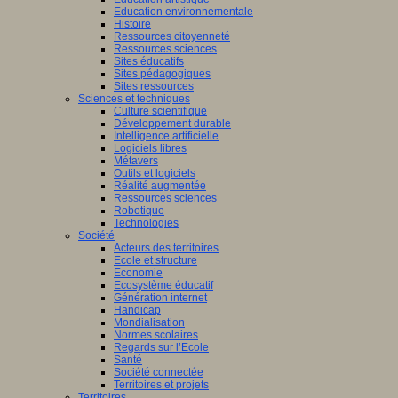
Education environnementale
Histoire
Ressources citoyenneté
Ressources sciences
Sites éducatifs
Sites pédagogiques
Sites ressources
Sciences et techniques
Culture scientifique
Développement durable
Intelligence artificielle
Logiciels libres
Métavers
Outils et logiciels
Réalité augmentée
Ressources sciences
Robotique
Technologies
Société
Acteurs des territoires
Ecole et structure
Economie
Ecosystème éducatif
Génération internet
Handicap
Mondialisation
Normes scolaires
Regards sur l’Ecole
Santé
Société connectée
Territoires et projets
Territoires