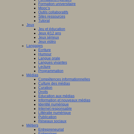
Formation universitaire
Mooc’s
Outils collaboratifs
Sites ressources
Tutorat
Jeux
Jeu et éducation
Jeux 4/12 ans
Jeux sérieux
Jeux vidéo
Langages
Ecriture
Humour
Langue orale
Langues vivantes
Lecture
Programmation
Médias
Compétences informationnelles
Culture des médias
Curation
Droits
Education aux médias
Information et nouveaux médias
Identité numérique
Internet responsable
Littératie numérique
Publication
Réseaux sociaux
Métiers
Entrepreneuriat
Entreprises