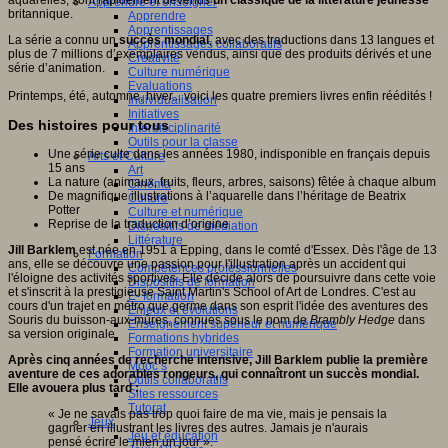
Apprendre et enseigner
britannique.
Apprendre
Apprentissages
La série a connu un
succès mondial
, avec des traductions dans 13 langues et
Apprentissages collaboratifs
plus de 7 millions d’exemplaires vendus, ainsi que des produits dérivés et une
Créativité
série d’animation.
Culture numérique
Evaluations
Printemps, été, automne, hiver... voici les quatre premiers livres enfin réédités !
Individualisation
Initiatives
Des histoires pour tous
Interdisciplinarité
Outils pour la classe
Une série culte dans les années 1980, indisponible en français depuis
Arts et Culture
15 ans
Art
La nature (animaux, fruits, fleurs, arbres, saisons) fêtée à chaque album
Cinéma
De magnifique illustrations à l’aquarelle dans l’héritage de Beatrix
Culture
Potter
Culture et numérique
Reprise de la traduction d’origine
Dispositifs de médiation
Littérature
Jill Barklem
est née en 1951 à Epping, dans le comté d'Essex. Dès l'âge de 13
Formation
ans, elle se découvre une passion pour l'illustration après un accident qui
Compétences professionnelles
l'éloigne des activités sportives. Elle décide alors de poursuivre dans cette voie
Dispositifs de formation
et s'inscrit à la prestigieuse Saint Martin's School of Art de Londres. C'est au
E- formation
cours d'un trajet en métro que germe dans son esprit l'idée des aventures des
Enjeux et évolutions
Souris du buisson-aux-mûres, connues sous le nom de
Brambly Hedge
dans
Enseignement supérieur et numérique
sa version originale.
Formations hybrides
Formation universitaire
Après cinq années de recherche intensive, Jill Barklem publie la première
Mooc’s
aventure de ces adorables rongeurs, qui connaîtront un succès mondial.
Outils collaboratifs
Elle avouera plus tard :
Sites ressources
Tutorat
« Je ne savais pas trop quoi faire de ma vie, mais je pensais la
Jeux
gagner en illustrant les livres des autres. Jamais je n'aurais
Jeu et éducation
pensé écrire le mien un jour ».