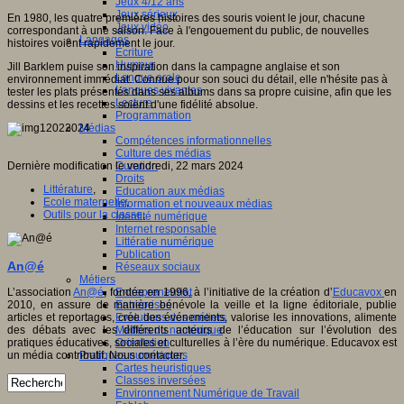
Jeux 4/12 ans
Jeux sérieux
En 1980, les quatre premières histoires des souris voient le jour, chacune
Jeux vidéo
correspondant à une saison. Face à l'engouement du public, de nouvelles
Langages
histoires voient rapidement le jour.
Ecriture
Humour
Jill Barklem puise son inspiration dans la campagne anglaise et son
Langue orale
environnement immédiat. Connue pour son souci du détail, elle n'hésite pas à
Langues vivantes
tester les plats présentés dans ses albums dans sa propre cuisine, afin que les
Lecture
dessins et les recettes soient d'une fidélité absolue.
Programmation
Médias
Compétences informationnelles
Culture des médias
Dernière modification le vendredi, 22 mars 2024
Curation
Droits
Littérature
,
Education aux médias
Ecole maternelle
,
Information et nouveaux médias
Outils pour la classe
,
Identité numérique
Internet responsable
Littératie numérique
Publication
An@é
Réseaux sociaux
Métiers
Entrepreneuriat
L’association
An@é
, fondée en 1996, à l’initiative de la création d’
Educavox
en
Entreprises
2010, en assure de manière bénévole la veille et la ligne éditoriale, publie
Evolutions des métiers
articles et reportages, crée des événements, valorise les innovations, alimente
Métiers du numérique
des débats avec les différents acteurs de l’éducation sur l’évolution des
Orientation
pratiques éducatives, sociales et culturelles à l’ère du numérique. Educavox est
Pratiques numériques
un média contributif. Nous contacter.
Cartes heuristiques
Classes inversées
Environnement Numérique de Travail