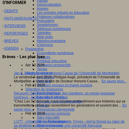
Fablab
S'INFORMER
Géolocalisation
Images
-
DEBATS
Les mondes virtuels en éducation
Pratiques collaboratives
-
FAITS MARQUANTS
Podcasting
Smartphones
-
INTERVIEWS
Tableaux numériques
Tablettes
-
REPORTAGES
Web radio
Webdocumentaire
-
BREVES
eTwinning
-
AGENDA
Prospective
Ecosystème numérique
Brèves - Les plus lues
Espaces
Politique éducative
Scénarios prospectifs
Apr 10 2026
Temps
Réseaux sociaux
Jan E. Leach, Docteur Honoris Causa de l’Université de Montpellier
Algorithme
Le vendredi 3 avril 2026, Philippe Augé, président de l’Université de
Données
Montpellier, a remis le titre de Docteur Honoris Causa…
En savoir plus...
Réseaux sociaux et champ scolaire
Feb 13 2026
Sélection de ressources
Bibliographies
Découvrir Séléna et l’Héritage des Gardiens, un roman jeunesse
Education artistique
lumineux - lecteurs dès 9-10 ans
Education environnementale
"Chez Les 3 Colonnes, nous croyons profondément aux histoires qui se
Histoire
transmettent, celles qui rassemblent les générations et ouvrent des…
En
Ressources citoyenneté
savoir plus...
Ressources sciences
Feb 16 2026
Sites éducatifs
Sites pédagogiques
L’UTT - Université de Technologie de Troyes - met le Donut au cœur de
Sites ressources
sa stratégie : une première pour une université française