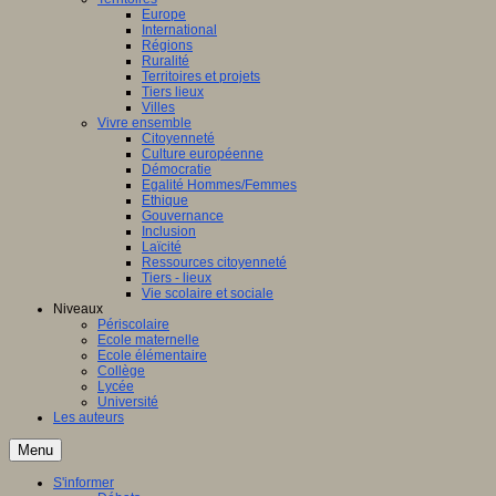
Europe
International
Régions
Ruralité
Territoires et projets
Tiers lieux
Villes
Vivre ensemble
Citoyenneté
Culture européenne
Démocratie
Egalité Hommes/Femmes
Ethique
Gouvernance
Inclusion
Laïcité
Ressources citoyenneté
Tiers - lieux
Vie scolaire et sociale
Niveaux
Périscolaire
Ecole maternelle
Ecole élémentaire
Collège
Lycée
Université
Les auteurs
Menu
S'informer