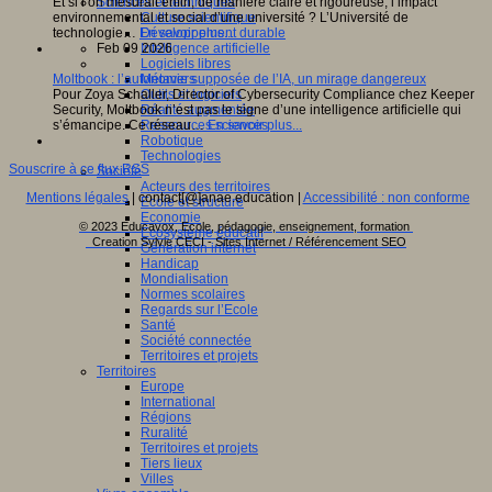
Sciences et techniques
Et si l’on mesurait enfin, de manière claire et rigoureuse, l’impact
Culture scientifique
environnemental et social d’une université ? L’Université de
Développement durable
technologie…
En savoir plus...
Intelligence artificielle
Feb 09 2026
Logiciels libres
Métavers
Moltbook : l’autonomie supposée de l’IA, un mirage dangereux
Outils et logiciels
Pour Zoya Schaller, Director of Cybersecurity Compliance chez Keeper
Réalité augmentée
Security, Moltbook n’est pas le signe d’une intelligence artificielle qui
Ressources sciences
s’émancipe. Ce réseau…
En savoir plus...
Robotique
Technologies
Souscrire à ce flux RSS
Société
Acteurs des territoires
Mentions légales
| contact[@]anae.education |
Accessibilité : non conforme
Ecole et structure
Economie
© 2023 Educavox, Ecole, pédagogie, enseignement, formation
Ecosystème éducatif
Creation Sylvie CECI - Sites Internet / Référencement SEO
Génération internet
Handicap
Mondialisation
Normes scolaires
Regards sur l’Ecole
Santé
Société connectée
Territoires et projets
Territoires
Europe
International
Régions
Ruralité
Territoires et projets
Tiers lieux
Villes