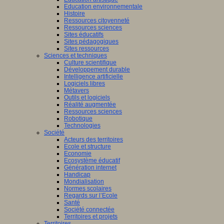
Education environnementale
Histoire
Ressources citoyenneté
Ressources sciences
Sites éducatifs
Sites pédagogiques
Sites ressources
Sciences et techniques
Culture scientifique
Développement durable
Intelligence artificielle
Logiciels libres
Métavers
Outils et logiciels
Réalité augmentée
Ressources sciences
Robotique
Technologies
Société
Acteurs des territoires
Ecole et structure
Economie
Ecosystème éducatif
Génération internet
Handicap
Mondialisation
Normes scolaires
Regards sur l’Ecole
Santé
Société connectée
Territoires et projets
Territoires