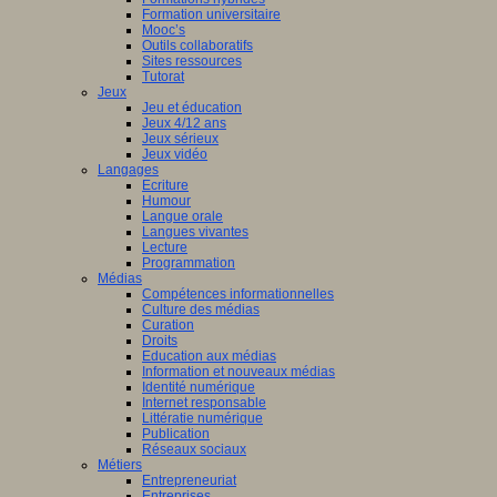
Formation universitaire
Mooc’s
Outils collaboratifs
Sites ressources
Tutorat
Jeux
Jeu et éducation
Jeux 4/12 ans
Jeux sérieux
Jeux vidéo
Langages
Ecriture
Humour
Langue orale
Langues vivantes
Lecture
Programmation
Médias
Compétences informationnelles
Culture des médias
Curation
Droits
Education aux médias
Information et nouveaux médias
Identité numérique
Internet responsable
Littératie numérique
Publication
Réseaux sociaux
Métiers
Entrepreneuriat
Entreprises