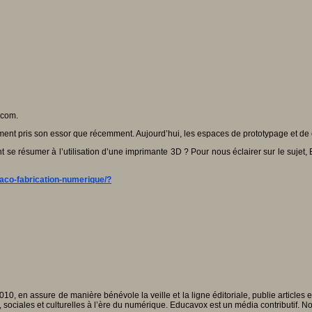
écom.
ment pris son essor que récemment. Aujourd’hui, les espaces de prototypage et de c
nt se résumer à l’utilisation d’une imprimante 3D ? Pour nous éclairer sur le suje
aco-fabrication-numerique/?
010, en assure de manière bénévole la veille et la ligne éditoriale, publie articles
, sociales et culturelles à l’ère du numérique. Educavox est un média contributif. N