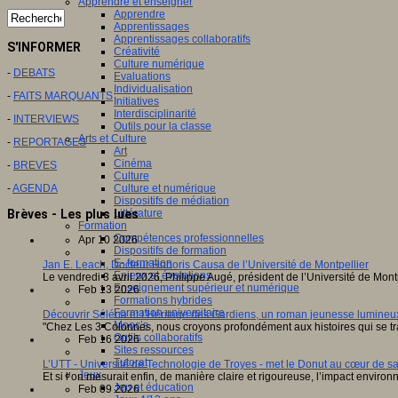
Apprendre et enseigner
Apprendre
Apprentissages
Apprentissages collaboratifs
S'INFORMER
Créativité
Culture numérique
-
DEBATS
Evaluations
Individualisation
-
FAITS MARQUANTS
Initiatives
Interdisciplinarité
-
INTERVIEWS
Outils pour la classe
Arts et Culture
-
REPORTAGES
Art
Cinéma
-
BREVES
Culture
-
AGENDA
Culture et numérique
Dispositifs de médiation
Littérature
Brèves - Les plus lues
Formation
Compétences professionnelles
Apr 10 2026
Dispositifs de formation
E- formation
Jan E. Leach, Docteur Honoris Causa de l’Université de Montpellier
Enjeux et évolutions
Le vendredi 3 avril 2026, Philippe Augé, président de l’Université de Mon
Enseignement supérieur et numérique
Feb 13 2026
Formations hybrides
Formation universitaire
Découvrir Séléna et l’Héritage des Gardiens, un roman jeunesse lumineux
Mooc’s
"Chez Les 3 Colonnes, nous croyons profondément aux histoires qui se tr
Outils collaboratifs
Feb 16 2026
Sites ressources
Tutorat
L’UTT - Université de Technologie de Troyes - met le Donut au cœur de sa 
Jeux
Et si l’on mesurait enfin, de manière claire et rigoureuse, l’impact envir
Jeu et éducation
Feb 09 2026