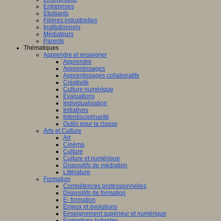
Entreprises
Etudiants
Filières industrielles
Institutionnels
Médiateurs
Parents
Thématiques
Apprendre et enseigner
Apprendre
Apprentissages
Apprentissages collaboratifs
Créativité
Culture numérique
Evaluations
Individualisation
Initiatives
Interdisciplinarité
Outils pour la classe
Arts et Culture
Art
Cinéma
Culture
Culture et numérique
Dispositifs de médiation
Littérature
Formation
Compétences professionnelles
Dispositifs de formation
E- formation
Enjeux et évolutions
Enseignement supérieur et numérique
Formations hybrides