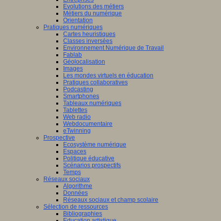
Evolutions des métiers
Métiers du numérique
Orientation
Pratiques numériques
Cartes heuristiques
Classes inversées
Environnement Numérique de Travail
Fablab
Géolocalisation
Images
Les mondes virtuels en éducation
Pratiques collaboratives
Podcasting
Smartphones
Tableaux numériques
Tablettes
Web radio
Webdocumentaire
eTwinning
Prospective
Ecosystème numérique
Espaces
Politique éducative
Scénarios prospectifs
Temps
Réseaux sociaux
Algorithme
Données
Réseaux sociaux et champ scolaire
Sélection de ressources
Bibliographies
Education artistique