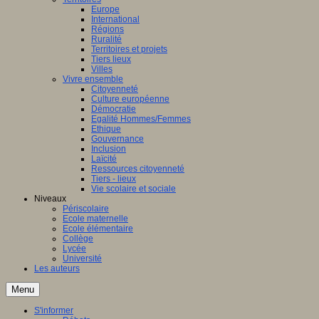
Europe
International
Régions
Ruralité
Territoires et projets
Tiers lieux
Villes
Vivre ensemble
Citoyenneté
Culture européenne
Démocratie
Egalité Hommes/Femmes
Ethique
Gouvernance
Inclusion
Laïcité
Ressources citoyenneté
Tiers - lieux
Vie scolaire et sociale
Niveaux
Périscolaire
Ecole maternelle
Ecole élémentaire
Collège
Lycée
Université
Les auteurs
Menu
S'informer