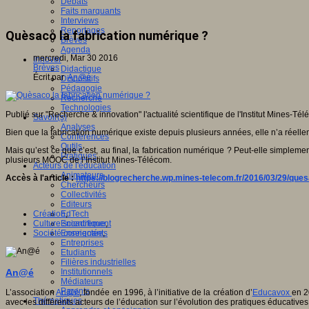
Débats
Faits marquants
Interviews
Reportages
Quèsaco la fabrication numérique ?
Brèves
Agenda
mercredi, Mar 30 2016
Innover
Brèves
Didactique
Écrit par
An@é
Dispositifs
Pédagogie
Recherche
Technologies
Publié sur "Recherche & innovation" l'actualité scientifique de l'Institut Mines-Tél
Savoir(s)
Analyses
Bien que la fabrication numérique existe depuis plusieurs années, elle n’a réelle
Conférences
Outils
Mais qu’est ce que c’est, au final, la fabrication numérique ? Peut-elle simpleme
Pratiques
plusieurs MOOC de l’Institut Mines-Télécom.
Acteurs de l'éducation
Animateurs
Accès à l'article :
https://blogrecherche.wp.mines-telecom.fr/2016/03/29/ques
Chercheurs
Collectivités
Editeurs
Création
,
EdTech
Culture scientifique
,
Encadrement
Société connectée
,
Enseignants
Entreprises
Etudiants
Filières industrielles
An@é
Institutionnels
Médiateurs
Parents
L’association
An@é
, fondée en 1996, à l’initiative de la création d’
Educavox
en 2
Thématiques
avec les différents acteurs de l’éducation sur l’évolution des pratiques éducatives