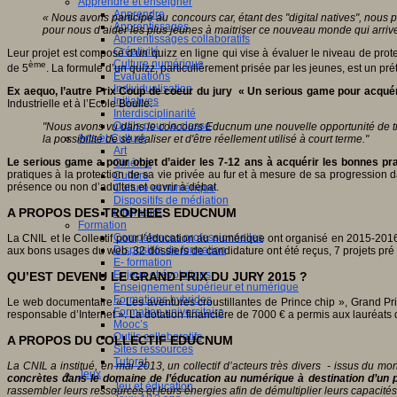
Apprendre et enseigner
Apprendre
« Nous avons participé au concours car, étant des "digital natives", nous 
Apprentissages
pour nous d’aider les plus jeunes à maitriser ce nouveau monde qui arrive
Apprentissages collaboratifs
Créativité
Leur projet est composé d’un quizz en ligne qui vise à évaluer le niveau de protec
Culture numérique
ème
de 5
. La formule d’un quizz, particulièrement prisée par les jeunes, est un pré
Evaluations
Individualisation
Ex aequo, l’autre Prix Coup de coeur du jury « Un serious game pour acquér
Initiatives
Industrielle
et
à l’Ecole Boulle.
Interdisciplinarité
Outils pour la classe
"Nous avons vu dans le concours Educnum une nouvelle opportunité de travai
Arts et Culture
la possibilité de se réaliser et d'être réellement utilisé à court terme."
Art
Le serious game a pour objet d’aider les 7-12 ans à acquérir les bonnes pra
Cinéma
pratiques à la protection de sa vie privée au fur et à mesure de sa progression 
Culture
présence ou non d’adultes et ouvrir à débat.
Culture et numérique
Dispositifs de médiation
A PROPOS DES TROPHEES EDUCNUM
Littérature
Formation
Compétences professionnelles
La CNIL et le Collectif pour l’éducation au numérique ont organisé en 2015-2016
Dispositifs de formation
aux bons usages du web. 32 dossiers de candidature ont été reçus, 7 projets pré
E- formation
Enjeux et évolutions
QU’EST DEVENU LE GRAND PRIX DU JURY 2015 ?
Enseignement supérieur et numérique
Formations hybrides
Le web documentaire « Les aventures croustillantes de Prince chip », Grand Prix
Formation universitaire
responsable d’Internet ». La dotation financière de 7000 € a permis aux lauréats 
Mooc’s
Outils collaboratifs
A PROPOS DU COLLECTIF EDUCNUM
Sites ressources
Tutorat
La CNIL a institué, en mai 2013, un collectif d’acteurs très divers - issus du mo
Jeux
concrètes dans le domaine de l’éducation au numérique à destination d’un p
Jeu et éducation
rassembler leurs ressources et leurs énergies afin de démultiplier leurs capacité