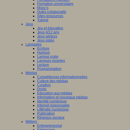
Formation universitaire
Mooc’s
Outils collaboratifs
Sites ressources
Tutorat
Jeux
Jeu et éducation
Jeux 4/12 ans
Jeux sérieux
Jeux vidéo
Langages
Ecriture
Humour
Langue orale
Langues vivantes
Lecture
Programmation
Médias
Compétences informationnelles
Culture des médias
Curation
Droits
Education aux médias
Information et nouveaux médias
Identité numérique
Internet responsable
Littératie numérique
Publication
Réseaux sociaux
Métiers
Entrepreneuriat
Entreprises