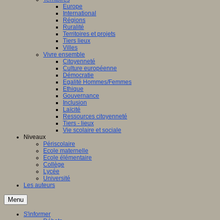
Europe
International
Régions
Ruralité
Territoires et projets
Tiers lieux
Villes
Vivre ensemble
Citoyenneté
Culture européenne
Démocratie
Egalité Hommes/Femmes
Ethique
Gouvernance
Inclusion
Laïcité
Ressources citoyenneté
Tiers - lieux
Vie scolaire et sociale
Niveaux
Périscolaire
Ecole maternelle
Ecole élémentaire
Collège
Lycée
Université
Les auteurs
Menu
S'informer