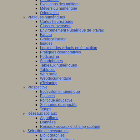
Evolutions des métiers
Métiers du numérique
Orientation
Pratiques numériques
Cartes heuristiques
Classes inversées
Environnement Numérique de Travail
Fablab
Géolocalisation
Images
Les mondes virtuels en éducation
Pratiques collaboratives
Podcasting
Smartphones
Tableaux numériques
Tablettes
Web radio
Webdocumentaire
eTwinning
Prospective
Ecosystème numérique
Espaces
Politique éducative
Scénarios prospectifs
Temps
Réseaux sociaux
Algorithme
Données
Réseaux sociaux et champ scolaire
Sélection de ressources
Bibliographies
Education artistique