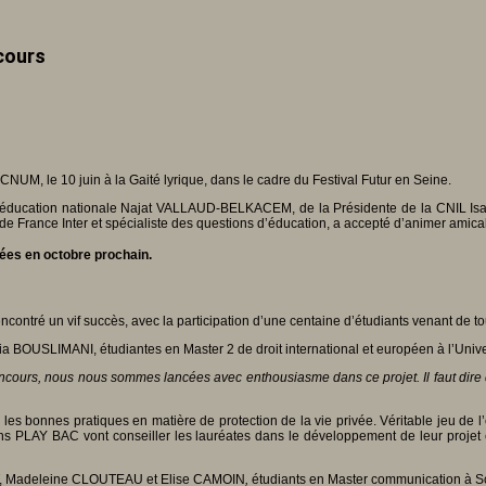
cours
NUM, le 10 juin à la Gaité lyrique, dans le cadre du Festival Futur en Seine.
 de l’éducation nationale Najat VALLAUD-BELKACEM, de la Présidente de la CNIL
 France Inter et spécialiste des questions d’éducation, a accepté d’animer amica
hées
en octobre prochain.
ntré un vif succès, avec la participation d’une centaine d’étudiants venant de tou
ia BOUSLIMANI, étudiantes en Master 2 de droit international et européen à l’Univ
concours, nous nous sommes lancées avec enthousiasme dans ce projet. Il faut dir
les bonnes pratiques en matière de protection de la vie privée. Véritable jeu de l
tions PLAY BAC vont conseiller les lauréates dans le développement de leur projet
RT, Madeleine CLOUTEAU et Elise CAMOIN
,
étudiants en Master communication à S