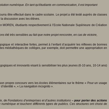
volution numérique. En tant qu'étudiants en communication, il est important
ourra être effectué dans le cadre scolaire. Le projet a été testé auprès de classes
r la discussion avec les élèves.
tan MOREN
,
étudiants respectivement à l’Ecole Nationale Supérieure de Création
 été très sensibles au fait que notre projet rencontre, en cas de victoire,
gique et interactive fortes, permet à l’enfant d’acquérir les réflexes de bonnes
ns des médiathèques de collèges, par exemple, doit permettre une appropriation en
ogiques et innovants visant à sensibiliser les plus jeunes (6-10 ans, 10-14 ans)
cé son propre concours vers les écoles élémentaires sur le thème « Pour un usage
’identité », « La navigation incognito ».
e, de Fondations d’entreprises et d’autres institutions
–
pour porter des actions
numérique et touchent différents types de publics. Ces structures ont choisi de