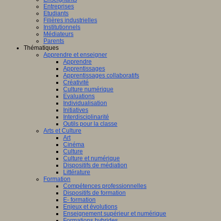
Entreprises
Etudiants
Filières industrielles
Institutionnels
Médiateurs
Parents
Thématiques
Apprendre et enseigner
Apprendre
Apprentissages
Apprentissages collaboratifs
Créativité
Culture numérique
Evaluations
Individualisation
Initiatives
Interdisciplinarité
Outils pour la classe
Arts et Culture
Art
Cinéma
Culture
Culture et numérique
Dispositifs de médiation
Littérature
Formation
Compétences professionnelles
Dispositifs de formation
E- formation
Enjeux et évolutions
Enseignement supérieur et numérique
Formations hybrides