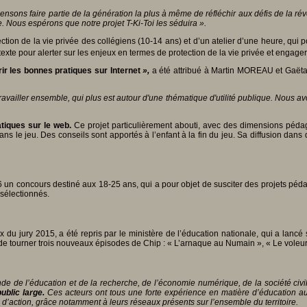
pensons faire partie de la génération la plus à même de réfléchir aux défis de la ré
. Nous espérons que notre projet T-Ki-Toi les séduira ».
tion de la vie privée des collégiens (10-14 ans) et d’un atelier d’une heure, qui p
texte pour alerter sur les enjeux en termes de protection de la vie privée et engage
ir les bonnes pratiques sur
Internet
»,
a été attribué à
Martin MOREAU et Gaë
ller ensemble, qui plus est autour d'une thématique d'utilité publique. Nous avons
tiques sur le web.
Ce projet particulièrement abouti, avec des dimensions pédago
dans le jeu. Des conseils sont apportés à l’enfant à la fin du jeu. Sa diffusion da
 un concours destiné aux 18-25 ans, qui a pour objet de susciter des projets pédag
 sélectionnés.
 du jury 2015, a été repris par le ministère de l’éducation nationale, qui a lan
de tourner trois nouveaux épisodes de Chip : « L’arnaque au Numain », « Le voleur d
nde de l’éducation et de la recherche, de l’économie numérique, de la société civil
ublic large.
Ces acteurs ont tous une forte expérience en matière d’éducation au 
s d’action, grâce notamment à leurs réseaux présents sur l’ensemble du territoire.