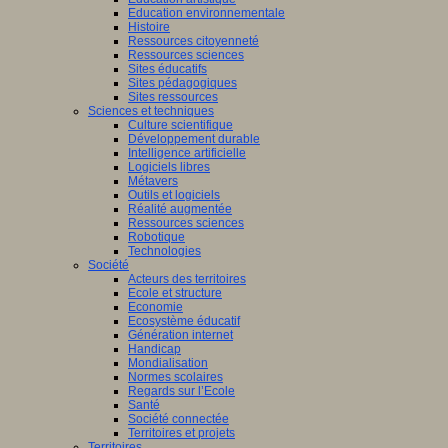
Education environnementale
Histoire
Ressources citoyenneté
Ressources sciences
Sites éducatifs
Sites pédagogiques
Sites ressources
Sciences et techniques
Culture scientifique
Développement durable
Intelligence artificielle
Logiciels libres
Métavers
Outils et logiciels
Réalité augmentée
Ressources sciences
Robotique
Technologies
Société
Acteurs des territoires
Ecole et structure
Economie
Ecosystème éducatif
Génération internet
Handicap
Mondialisation
Normes scolaires
Regards sur l’Ecole
Santé
Société connectée
Territoires et projets
Territoires