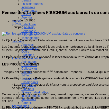
Débats
Faits marquants
Interviews
Reportages
Remise des Trophées EDUCNUM aux lauréats du con
Brèves
Agenda
lundi, Jui 13 2016
Innover
Brèves
Didactique
Écrit par
An@é
Dispositifs
Pédagogie
Recherche
Technologies
La CNIL et le Collectif pour l’éducation au numérique ont remis les trophées EDUC
Savoir(s)
Analyses
Les étudiants lauréats ont dévoilé leurs projets, en présence de la Ministre
Conférences
d’Open Classrooms. Emmanuelle DAVIET, chef du service Société à la rédaction de
Outils
Pratiques
ème
La Présidente de la CNIL a annoncé le lancement de la 3
édition des Trop
Acteurs de l'éducation
Animateurs
LES PROJETS PRIMES
Chercheurs
Collectivités
ème
Trois prix ont été remis pour cette 2
édition des Trophées EDUCNUM, qui a renco
Editeurs
EdTech
Le Grand Prix du jury « Data game »
, a été attribué à Lencka POPRAVKA et Kat
Encadrement
Enseignants
« Lorsque notre directeur de Master nous a proposé de participer à ce 
Entreprises
de société ! »
Etudiants
Filières industrielles
Ce jeu de société, destiné aux 6-10 ans, permet d’apprendre, tout en s’amusant, 
Institutionnels
parents et leurs enseignants autour de la protection de la vie privée. Les édi
Médiateurs
diffusion.
Parents
Thématiques
Le Prix Coup de coeur du jury « T-KI-TOI ?
»
,
a été attribué à Natsuki LAMBE