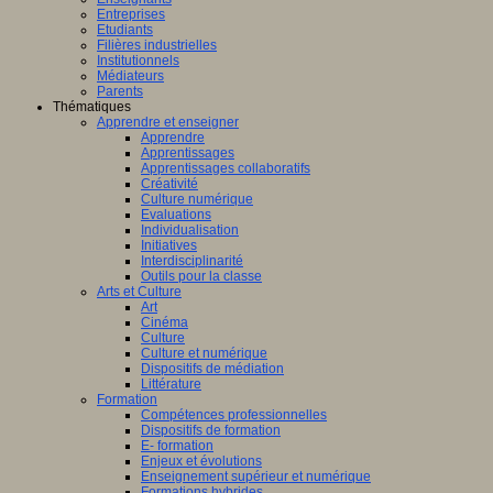
Entreprises
Etudiants
Filières industrielles
Institutionnels
Médiateurs
Parents
Thématiques
Apprendre et enseigner
Apprendre
Apprentissages
Apprentissages collaboratifs
Créativité
Culture numérique
Evaluations
Individualisation
Initiatives
Interdisciplinarité
Outils pour la classe
Arts et Culture
Art
Cinéma
Culture
Culture et numérique
Dispositifs de médiation
Littérature
Formation
Compétences professionnelles
Dispositifs de formation
E- formation
Enjeux et évolutions
Enseignement supérieur et numérique
Formations hybrides