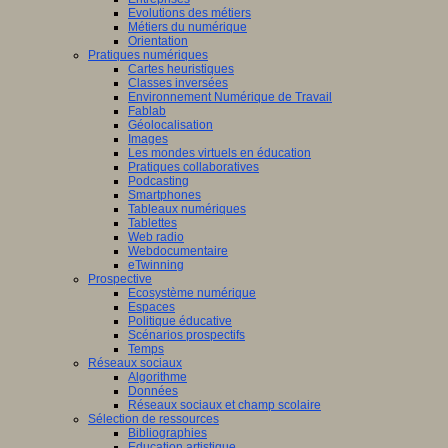
Evolutions des métiers
Métiers du numérique
Orientation
Pratiques numériques
Cartes heuristiques
Classes inversées
Environnement Numérique de Travail
Fablab
Géolocalisation
Images
Les mondes virtuels en éducation
Pratiques collaboratives
Podcasting
Smartphones
Tableaux numériques
Tablettes
Web radio
Webdocumentaire
eTwinning
Prospective
Ecosystème numérique
Espaces
Politique éducative
Scénarios prospectifs
Temps
Réseaux sociaux
Algorithme
Données
Réseaux sociaux et champ scolaire
Sélection de ressources
Bibliographies
Education artistique