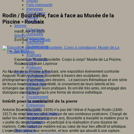
Débats
Faits marquants
Interviews
Reportages
Rodin / Bourdelle, face à face au Musée de la
Brèves
Piscine - Roubaix
Agenda
Innover
Didactique
mardi, Avr 22 2025
Dispositifs
Brèves
Pédagogie
Écrit par
Fatma Alilate
Recherche
Technologies
Savoir(s)
Analyses
Conférences
Exposition "Rodin/Bourdelle. Corps à corps" Musée de La Piscine,
Outils
Roubaix
(c) Alain Leprince
Pratiques
Au Musée de la Piscine à Roubaix, une exposition événement confronte
Acteurs de l'éducation
Auguste Rodin et Antoine Bourdelle à travers des sculptures, des
Animateurs
photographies d’archives, des dessins... Le parcours thématique et une série
Chercheurs
de focus montrent leur inventivité, le croisement de leurs talents et les
Collectivités
échanges qui ont nourri leurs pratiques. Ils ont été très amis, ont engagé des
Editeurs
dialogues plastiques jusqu'à une forme de divorce esthétique.
EdTech
Encadrement
Intérêt pour la matérialité de la pierre
Enseignants
Entreprises
Etudiants
Antoine Bourdelle (1861-1929) n’a pas été l’élève d’Auguste Rodin (1840-
Filières industrielles
1917) de vingt ans son aîné, mais un de ses nombreux praticiens. Chargé de
Institutionnels
tailler les marbres pendant quinze ans, Bourdelle a travaillé la matière pour le
Médiateurs
« poète du corps humain » et participé à la réalisation d’une dizaine de
Parents
marbres. Cette notion de matière est au cœur de leur lien affectif et artistique.
Thématiques
L’exposition ravive leur rencontre, et leur amitié qui aboutit à une rupture.