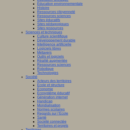
Education environnementale
Histoire
Ressources citoyenneté
Ressources sciences
Sites éducatifs
Sites pédagogiques
Sites ressources
Sciences et techniques
Culture scientifique
Développement durable
Intelligence artificielle
Logiciels libres
Métavers
Outils et logiciels
Réalité augmentée
Ressources sciences
Robotique
Technologies
Société
Acteurs des territoires
Ecole et structure
Economie
Ecosystème éducatif
Génération internet
Handicap
Mondialisation
Normes scolaires
Regards sur l’Ecole
Santé
Société connectée
Territoires et projets
Territoires