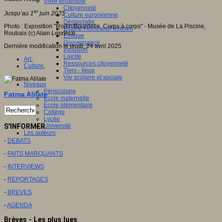
Vivre ensemble
Citoyenneté
er
Jusqu’au 1
juin 2025
Culture européenne
Démocratie
Photo : Exposition "Rodin/Bourdelle. Corps à corps" - Musée de La Piscine,
Egalité Hommes/Femmes
Roubaix (c) Alain Leprince
Ethique
Gouvernance
Dernière modification le jeudi, 24 avril 2025
Inclusion
Laïcité
Art
,
Ressources citoyenneté
Culture
,
Tiers - lieux
Vie scolaire et sociale
Niveaux
Périscolaire
Fatma Alilate
Ecole maternelle
Ecole élémentaire
Collège
Lycée
Université
S'INFORMER
Les auteurs
-
DEBATS
-
FAITS MARQUANTS
-
INTERVIEWS
-
REPORTAGES
-
BREVES
-
AGENDA
Brèves - Les plus lues