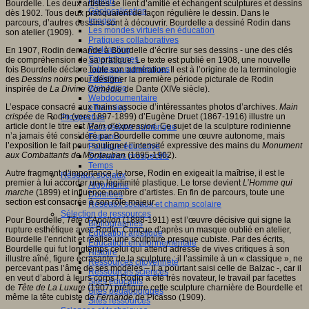
Fablab
Bourdelle. Les deux artistes se lient d’amitié et échangent sculptures et dessins
Géolocalisation
dès 1902. Tous deux pratiquaient de façon régulière le dessin. Dans le
Images
parcours, d’autres dessins sont à découvrir. Bourdelle a dessiné Rodin dans
Les mondes virtuels en éducation
son atelier (1909).
Pratiques collaboratives
Podcasting
En 1907, Rodin demande à Bourdelle d’écrire sur ses dessins - une des clés
Smartphones
de compréhension de sa pratique. Le texte est publié en 1908, une nouvelle
Tableaux numériques
fois Bourdelle déclare toute son admiration. Il est à l’origine de la terminologie
Tablettes
des
Dessins noirs
pour désigner la première période picturale de Rodin
Web radio
inspirée de
La Divine Comédie
de Dante (XIVe siècle).
Webdocumentaire
L’espace consacré aux mains associe d’intéressantes photos d’archives.
Main
eTwinning
crispée
de Rodin (vers 1897-1899) d’Eugène Druet (1867-1916) illustre un
Prospective
article dont le titre est
Main d’expression
. Ce sujet de la sculpture rodinienne
Ecosystème numérique
n’a jamais été considéré par Bourdelle comme une œuvre autonome, mais
Espaces
l’exposition le fait pour souligner l’intensité expressive des mains du
Monument
Politique éducative
aux Combattants de Montauban
(1895-1902).
Scénarios prospectifs
Temps
Autre fragment d’importance, le torse, Rodin en exigeait la maîtrise, il est le
Réseaux sociaux
premier à lui accorder une légitimité plastique. Le torse devient
L’Homme qui
Algorithme
marche
(1899) et influence nombre d’artistes. En fin de parcours, toute une
Données
section est consacrée à son rôle majeur.
Réseaux sociaux et champ scolaire
Sélection de ressources
Pour Bourdelle,
Tête d’Apollon
(1898-1911) est l’œuvre décisive qui signe la
Bibliographies
rupture esthétique avec Rodin. Conçue d’après un masque oublié en atelier,
Education artistique
Bourdelle l’enrichit et réalise une sculpture presque cubiste. Par des écrits,
Education environnementale
Bourdelle qui fut longtemps celui qui attend adresse de vives critiques à son
Histoire
illustre aîné, figure écrasante de la sculpture : il l’assimile à un « classique », ne
Ressources citoyenneté
percevant pas l’âme de ses modèles – il a pourtant saisi celle de Balzac -, car il
Ressources sciences
en veut d’abord à leurs corps ! Rodin a été très novateur, le travail par facettes
Sites éducatifs
de
Tête de La Luxure
(1907) préfigure cette sculpture charnière de Bourdelle et
Sites pédagogiques
même la tête cubiste de
Fernande
de Picasso (1909).
Sites ressources