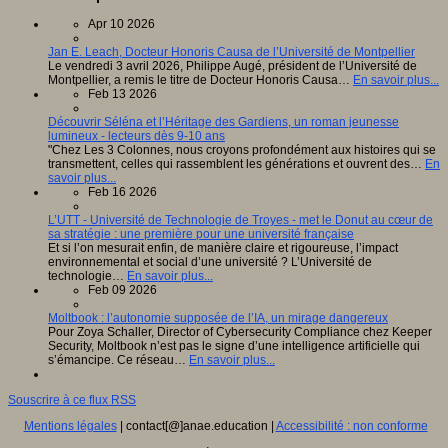
Apr 10 2026
Jan E. Leach, Docteur Honoris Causa de l’Université de Montpellier
Le vendredi 3 avril 2026, Philippe Augé, président de l’Université de
Montpellier, a remis le titre de Docteur Honoris Causa…
En savoir plus...
Feb 13 2026
Découvrir Séléna et l’Héritage des Gardiens, un roman jeunesse
lumineux - lecteurs dès 9-10 ans
"Chez Les 3 Colonnes, nous croyons profondément aux histoires qui se
transmettent, celles qui rassemblent les générations et ouvrent des…
En
savoir plus...
Feb 16 2026
L’UTT - Université de Technologie de Troyes - met le Donut au cœur de
sa stratégie : une première pour une université française
Et si l’on mesurait enfin, de manière claire et rigoureuse, l’impact
environnemental et social d’une université ? L’Université de
technologie…
En savoir plus...
Feb 09 2026
Moltbook : l’autonomie supposée de l’IA, un mirage dangereux
Pour Zoya Schaller, Director of Cybersecurity Compliance chez Keeper
Security, Moltbook n’est pas le signe d’une intelligence artificielle qui
s’émancipe. Ce réseau…
En savoir plus...
Souscrire à ce flux RSS
Mentions légales
| contact[@]anae.education |
Accessibilité : non conforme