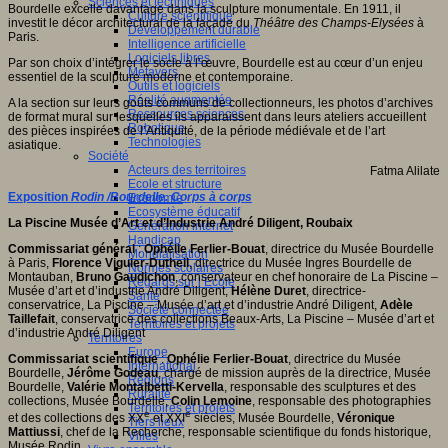
Sciences et techniques
Bourdelle excelle davantage dans la sculpture monumentale. En 1911, il
Culture scientifique
investit le décor architectural de la façade du
Théâtre des Champs-Elysées
à
Développement durable
Paris.
Intelligence artificielle
Logiciels libres
Par son choix d’intégrer le socle à l’œuvre, Bourdelle est au cœur d’un enjeu
Métavers
essentiel de la sculpture moderne et contemporaine.
Outils et logiciels
Réalité augmentée
A la section sur leurs goûts communs de collectionneurs, les photos d’archives
Ressources sciences
de format mural sur lesquelles ils apparaissent dans leurs ateliers accueillent
Robotique
des pièces inspirées de l’Antiquité, de la période médiévale et de l’art
Technologies
asiatique.
Société
Acteurs des territoires
Fatma Alilate
Ecole et structure
Exposition
Rodin /Bourdelle. Corps à corps
Economie
Ecosystème éducatif
La Piscine Musée d’Art et d’Industrie André Diligent, Roubaix
Génération internet
Handicap
Commissariat général
:
Ophélie Ferlier-Bouat
, directrice du Musée Bourdelle
Mondialisation
à Paris,
Florence Viguier-Dutheil
, directrice du Musée Ingres Bourdelle de
Normes scolaires
Montauban,
Bruno Gaudichon
, conservateur en chef honoraire de La Piscine –
Regards sur l’Ecole
Musée d’art et d’industrie André Diligent,
Hélène Duret
, directrice-
Santé
conservatrice, La Piscine – Musée d’art et d’industrie André Diligent,
Adèle
Société connectée
Taillefait
, conservatrice des collections Beaux-Arts, La Piscine – Musée d’art et
Territoires et projets
d’industrie André Diligent
Territoires
Europe
Commissariat scientifique
:
Ophélie Ferlier-Bouat
, directrice du Musée
International
Bourdelle,
Jérôme Godeau
, chargé de mission auprès de la directrice, Musée
Régions
Bourdelle,
Valérie Montalbetti-Kervella
, responsable des sculptures et des
Ruralité
collections, Musée Bourdelle,
Colin Lemoine
, responsable des photographies
Territoires et projets
e
e
et des collections des XX
et XXI
siècles, Musée Bourdelle,
Véronique
Tiers lieux
Mattiussi
, chef de la Recherche, responsable scientifique du fonds historique,
Villes
Musée Rodin