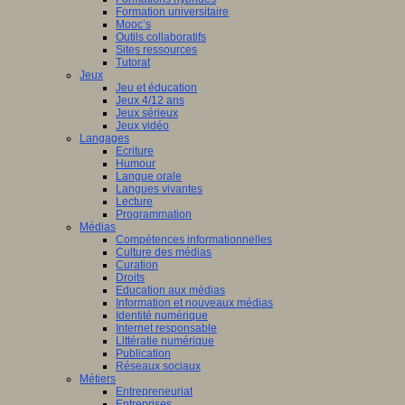
Formation universitaire
Mooc’s
Outils collaboratifs
Sites ressources
Tutorat
Jeux
Jeu et éducation
Jeux 4/12 ans
Jeux sérieux
Jeux vidéo
Langages
Ecriture
Humour
Langue orale
Langues vivantes
Lecture
Programmation
Médias
Compétences informationnelles
Culture des médias
Curation
Droits
Education aux médias
Information et nouveaux médias
Identité numérique
Internet responsable
Littératie numérique
Publication
Réseaux sociaux
Métiers
Entrepreneuriat
Entreprises