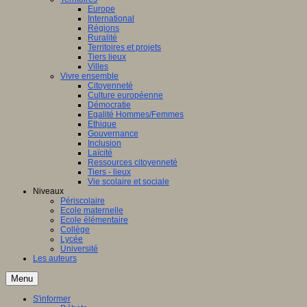
Europe
International
Régions
Ruralité
Territoires et projets
Tiers lieux
Villes
Vivre ensemble
Citoyenneté
Culture européenne
Démocratie
Egalité Hommes/Femmes
Ethique
Gouvernance
Inclusion
Laïcité
Ressources citoyenneté
Tiers - lieux
Vie scolaire et sociale
Niveaux
Périscolaire
Ecole maternelle
Ecole élémentaire
Collège
Lycée
Université
Les auteurs
Menu
S'informer