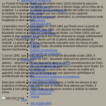
Apprendre et enseigner
Le
Portrait d’Auguste Rodin
par Bourdelle (vers 1910) introduit le parcours.
Apprendre
Rodin sous les traits d’un Moïse, en référence à Michel-Ange, est un Dieu de la
Apprentissages
sculpture. La relation au départ est asymétrique, Rodin fait naître les corps par
Apprentissages collaboratifs
le modelé, il est un artiste complet par ses créations et les supports
Créativité
d’expression. Bourdelle lui écrit sa grande admiration, la correspondance reste
Culture numérique
longtemps à sens unique.
Evaluations
Individualisation
L’exposition réunit l’
Adam
réalisé en 1880-1881 par Rodin pour
La porte de
Initiatives
l’Enfer
et l’
Adam
de Bourdelle, vers 1891. Les œuvres ont des similarités,
Interdisciplinarité
Bourdelle serait un héritier de l’esthétique de Rodin.
Le Poète
(1901) est son
Outils pour la classe
marbre le plus rodinien. La gangue très brute rehausse le visage extrêmement
Arts et Culture
poli avec l’impression que l’œuvre sort de la pierre, entre délicatesse et
Art
rusticité. La pierre brute et sa composante manuelle avec les traces d’outils
Cinéma
sont une spécificité de l’art de Rodin. Bourdelle fortement influencé conçoit des
Culture
œuvres inachevées.
Culture et numérique
Dispositifs de médiation
C’est en 1892, que Rodin découvre le travail de Bourdelle et dès 1893, il
Littérature
devient son praticien, jusqu’en 1907. Bourdelle dégrossit les pierres dans ses
Formation
ème
ateliers – devenus le Musée Bourdelle dans le 15
arrondissement de Paris.
Compétences professionnelles
Ils sont une dizaine voire une vingtaine de praticiens à travailler pour Rodin. En
Dispositifs de formation
recevant les plâtres, Bourdelle est au plus près de l’œuvre du maître et il
E- formation
apprend, mais développe sa technique par une approche synthétique et
Enjeux et évolutions
architecturale des formes.
Enseignement supérieur et numérique
Formations hybrides
Etant plus sollicité pour ses propres réalisations, il confie les œuvres à ses
Formation universitaire
praticiens et élèves, et ne réalise que le modelé final attendu par Rodin. Il
Mooc’s
travaille à son rythme, mais tarde sur plusieurs années à réaliser le marbre
Outils collaboratifs
d’
Eve
.
Sites ressources
Tutorat
Jeux
Jeu et éducation