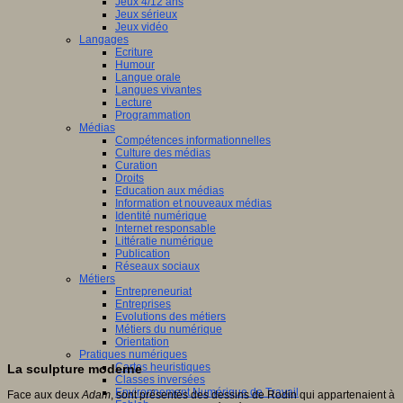
Jeux 4/12 ans
Jeux sérieux
Jeux vidéo
Langages
Ecriture
Humour
Langue orale
Langues vivantes
Lecture
Programmation
Médias
Compétences informationnelles
Culture des médias
Curation
Droits
Education aux médias
Information et nouveaux médias
Identité numérique
Internet responsable
Littératie numérique
Publication
Réseaux sociaux
Métiers
Entrepreneuriat
Entreprises
Evolutions des métiers
Métiers du numérique
Orientation
Pratiques numériques
Cartes heuristiques
La sculpture moderne
Classes inversées
Environnement Numérique de Travail
Face aux deux
Adam
, sont présentés des dessins de Rodin qui appartenaient à