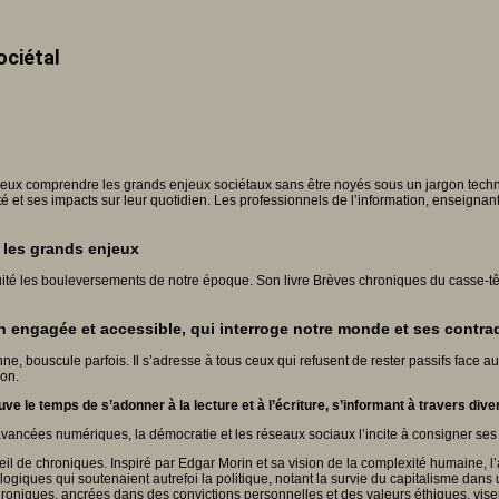
ociétal
ieux comprendre les grands enjeux sociétaux sans être noyés sous un jargon techn
é et ses impacts sur leur quotidien. Les professionnels de l’information, enseignant
 les grands enjeux
uité les bouleversements de notre époque. Son livre Brèves chroniques du casse-tê
ion engagée et accessible, qui interroge notre monde et ses contra
onne, bouscule parfois. Il s’adresse à tous ceux qui refusent de rester passifs face 
ion.
ouve le temps de s’adonner à la lecture et à l’écriture, s’informant à travers di
 avancées numériques, la démocratie et les réseaux sociaux l’incite à consigner ses
eil de chroniques. Inspiré par Edgar Morin et sa vision de la complexité humaine, l’a
ologiques qui soutenaient autrefoi la politique, notant la survie du capitalisme dans
s chroniques, ancrées dans des convictions personnelles et des valeurs éthiques, vis