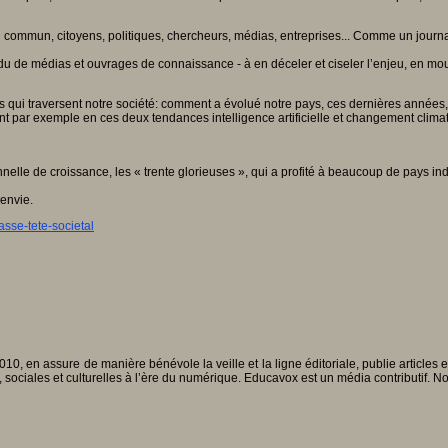
commun, citoyens, politiques, chercheurs, médias, entreprises... Comme un journal 
sidu de médias et ouvrages de connaissance - à en déceler et ciseler l’enjeu, en mou
 qui traversent notre société: comment a évolué notre pays, ces dernières années
 par exemple en ces deux tendances intelligence artificielle et changement climati
lle de croissance, les « trente glorieuses », qui a profité à beaucoup de pays ind
envie.
sse-tete-societal
010, en assure de manière bénévole la veille et la ligne éditoriale, publie articles
, sociales et culturelles à l’ère du numérique. Educavox est un média contributif. N