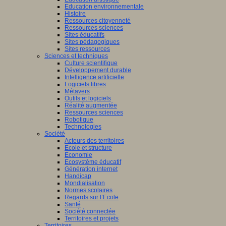
Education environnementale
Histoire
Ressources citoyenneté
Ressources sciences
Sites éducatifs
Sites pédagogiques
Sites ressources
Sciences et techniques
Culture scientifique
Développement durable
Intelligence artificielle
Logiciels libres
Métavers
Outils et logiciels
Réalité augmentée
Ressources sciences
Robotique
Technologies
Société
Acteurs des territoires
Ecole et structure
Economie
Ecosystème éducatif
Génération internet
Handicap
Mondialisation
Normes scolaires
Regards sur l’Ecole
Santé
Société connectée
Territoires et projets
Territoires