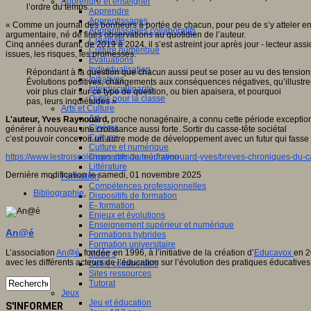
Apprendre et enseigner
l’ordre du temps.
Apprendre
Apprentissages
« Comme un journal des bonheurs à portée de chacun, pour peu de s’y atteler en 
Apprentissages collaboratifs
argumentaire, né de fines observations au quotidien de l’auteur.
Créativité
Cinq années durant, de 2019 à 2024, il s’est astreint jour après jour - lecteur as
Culture numérique
issues, les risques, les promesses.
Evaluations
Individualisation
Répondant à la question que chacun aussi peut se poser au vu des tensions
Initiatives
Évolutions positives, changements aux conséquences négatives, qu’illustrent
Interdisciplinarité
voir plus clair sur ce type de question, ou bien apaisera, et pourquoi
Outils pour la classe
pas, leurs inquiétudes »
Arts et Culture
Art
L'auteur, Yves Raynouard,
proche nonagénaire, a connu cette période exceptionne
Cinéma
générer à nouveau une croissance aussi forte. Sortir du casse-tête sociétal
Culture
c’est pouvoir concevoir un autre mode de développement avec un futur qui fasse 
Culture et numérique
https://www.lestroiscolonnes.com/auteur/raynouard-yves/breves-chroniques-du-ca
Dispositifs de médiation
Littérature
Dernière modification le samedi, 01 novembre 2025
Formation
Compétences professionnelles
Bibliographie
,
Dispositifs de formation
E- formation
Enjeux et évolutions
Enseignement supérieur et numérique
An@é
Formations hybrides
Formation universitaire
L’association
An@é
, fondée en 1996, à l’initiative de la création d’
Educavox
en 2
Mooc’s
avec les différents acteurs de l’éducation sur l’évolution des pratiques éducatives
Outils collaboratifs
Sites ressources
Tutorat
Jeux
Jeu et éducation
S'INFORMER