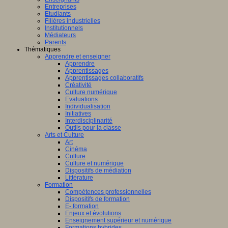
Entreprises
Etudiants
Filières industrielles
Institutionnels
Médiateurs
Parents
Thématiques
Apprendre et enseigner
Apprendre
Apprentissages
Apprentissages collaboratifs
Créativité
Culture numérique
Evaluations
Individualisation
Initiatives
Interdisciplinarité
Outils pour la classe
Arts et Culture
Art
Cinéma
Culture
Culture et numérique
Dispositifs de médiation
Littérature
Formation
Compétences professionnelles
Dispositifs de formation
E- formation
Enjeux et évolutions
Enseignement supérieur et numérique
Formations hybrides