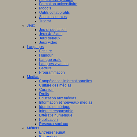
Formation universitaire
Mooc’s
Outils collaboratifs
Sites ressources
Tutorat
Jeux
Jeu et éducation
Jeux 4/12 ans
Jeux sérieux
Jeux vidéo
Langages
Ecriture
Humour
Langue orale
Langues vivantes
Lecture
Programmation
Médias
Compétences informationnelles
Culture des médias
Curation
Droits
Education aux médias
Information et nouveaux médias
Identité numérique
Internet responsable
Littératie numérique
Publication
Réseaux sociaux
Métiers
Entrepreneuriat
Entreprises