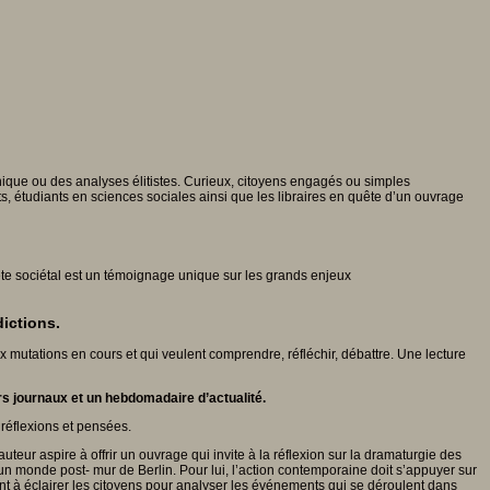
ique ou des analyses élitistes. Curieux, citoyens engagés ou simples
s, étudiants en sciences sociales ainsi que les libraires en quête d’un ouvrage
te sociétal est un témoignage unique sur les grands enjeux
dictions.
aux mutations en cours et qui veulent comprendre, réfléchir, débattre. Une lecture
vers journaux et un hebdomadaire d’actualité.
 réflexions et pensées.
uteur aspire à offrir un ouvrage qui invite à la réflexion sur la dramaturgie des
 un monde post- mur de Berlin. Pour lui, l’action contemporaine doit s’appuyer sur
ent à éclairer les citoyens pour analyser les événements qui se déroulent dans