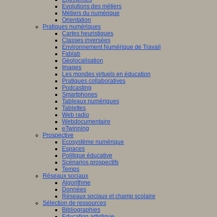
Evolutions des métiers
Métiers du numérique
Orientation
Pratiques numériques
Cartes heuristiques
Classes inversées
Environnement Numérique de Travail
Fablab
Géolocalisation
Images
Les mondes virtuels en éducation
Pratiques collaboratives
Podcasting
Smartphones
Tableaux numériques
Tablettes
Web radio
Webdocumentaire
eTwinning
Prospective
Ecosystème numérique
Espaces
Politique éducative
Scénarios prospectifs
Temps
Réseaux sociaux
Algorithme
Données
Réseaux sociaux et champ scolaire
Sélection de ressources
Bibliographies
Education artistique