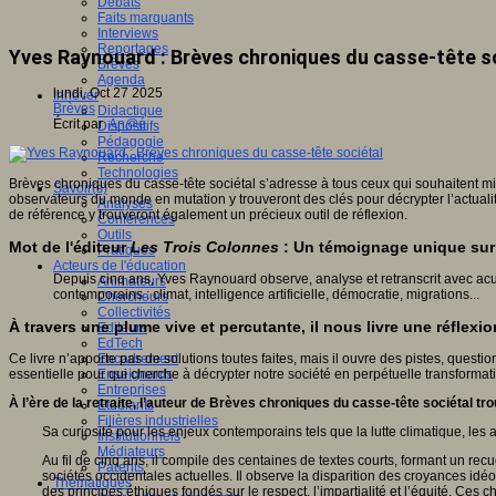
Débats
Faits marquants
Interviews
Reportages
Yves Raynouard : Brèves chroniques du casse-tête s
Brèves
Agenda
lundi, Oct 27 2025
Innover
Brèves
Didactique
Écrit par
An@é
Dispositifs
Pédagogie
Recherche
Technologies
Brèves chroniques du casse-tête sociétal s’adresse à tous ceux qui souhaitent m
Savoir(s)
observateurs du monde en mutation y trouveront des clés pour décrypter l’actualit
Analyses
de référence y trouveront également un précieux outil de réflexion.
Conférences
Outils
Mot de l'éditeur
Les Trois Colonnes
: Un témoignage unique sur
Pratiques
Acteurs de l'éducation
Depuis cinq ans, Yves Raynouard observe, analyse et retranscrit avec ac
Animateurs
contemporains : climat, intelligence artificielle, démocratie, migrations...
Chercheurs
Collectivités
À travers une plume vive et percutante, il nous livre une réflex
Editeurs
EdTech
Ce livre n’apporte pas de solutions toutes faites, mais il ouvre des pistes, questi
Encadrement
essentielle pour qui cherche à décrypter notre société en perpétuelle transformat
Enseignants
Entreprises
À l’ère de la retraite, l’auteur de Brèves chroniques du casse-tête sociétal tr
Etudiants
Filières industrielles
Sa curiosité pour les enjeux contemporains tels que la lutte climatique, les
Institutionnels
Médiateurs
Au fil de cinq ans, il compile des centaines de textes courts, formant un recu
Parents
sociétés occidentales actuelles. Il observe la disparition des croyances idé
Thématiques
des principes éthiques fondés sur le respect, l’impartialité et l’équité. Ce