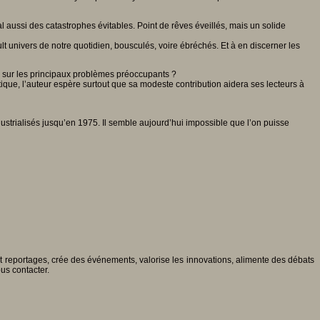
aussi des catastrophes évitables. Point de rêves éveillés, mais un solide
lt univers de notre quotidien, bousculés, voire ébréchés. Et à en discerner les
, sur les principaux problèmes préoccupants ?
que, l’auteur espère surtout que sa modeste contribution aidera ses lecteurs à
ustrialisés jusqu’en 1975. Il semble aujourd’hui impossible que l’on puisse
 et reportages, crée des événements, valorise les innovations, alimente des débats
ous contacter.