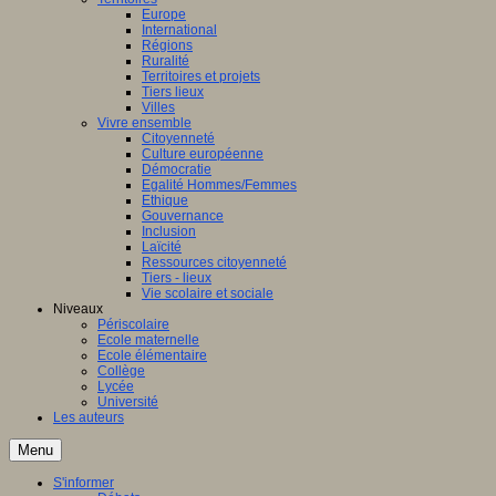
Europe
International
Régions
Ruralité
Territoires et projets
Tiers lieux
Villes
Vivre ensemble
Citoyenneté
Culture européenne
Démocratie
Egalité Hommes/Femmes
Ethique
Gouvernance
Inclusion
Laïcité
Ressources citoyenneté
Tiers - lieux
Vie scolaire et sociale
Niveaux
Périscolaire
Ecole maternelle
Ecole élémentaire
Collège
Lycée
Université
Les auteurs
Menu
S'informer