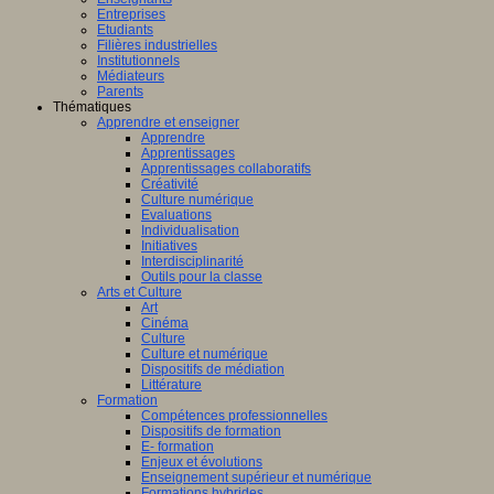
Entreprises
Etudiants
Filières industrielles
Institutionnels
Médiateurs
Parents
Thématiques
Apprendre et enseigner
Apprendre
Apprentissages
Apprentissages collaboratifs
Créativité
Culture numérique
Evaluations
Individualisation
Initiatives
Interdisciplinarité
Outils pour la classe
Arts et Culture
Art
Cinéma
Culture
Culture et numérique
Dispositifs de médiation
Littérature
Formation
Compétences professionnelles
Dispositifs de formation
E- formation
Enjeux et évolutions
Enseignement supérieur et numérique
Formations hybrides