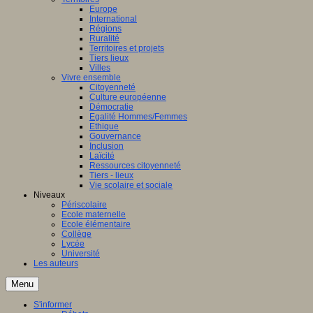
Europe
International
Régions
Ruralité
Territoires et projets
Tiers lieux
Villes
Vivre ensemble
Citoyenneté
Culture européenne
Démocratie
Egalité Hommes/Femmes
Ethique
Gouvernance
Inclusion
Laïcité
Ressources citoyenneté
Tiers - lieux
Vie scolaire et sociale
Niveaux
Périscolaire
Ecole maternelle
Ecole élémentaire
Collège
Lycée
Université
Les auteurs
Menu
S'informer