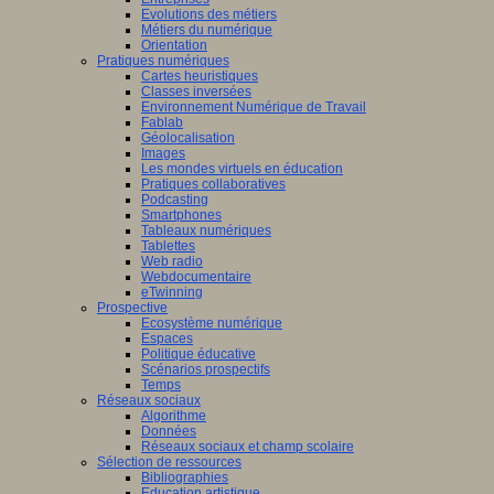
Evolutions des métiers
Métiers du numérique
Orientation
Pratiques numériques
Cartes heuristiques
Classes inversées
Environnement Numérique de Travail
Fablab
Géolocalisation
Images
Les mondes virtuels en éducation
Pratiques collaboratives
Podcasting
Smartphones
Tableaux numériques
Tablettes
Web radio
Webdocumentaire
eTwinning
Prospective
Ecosystème numérique
Espaces
Politique éducative
Scénarios prospectifs
Temps
Réseaux sociaux
Algorithme
Données
Réseaux sociaux et champ scolaire
Sélection de ressources
Bibliographies
Education artistique