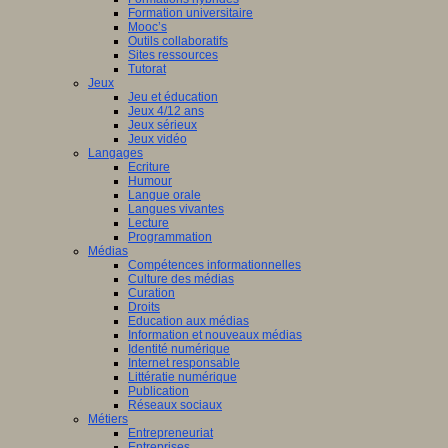
Formation universitaire
Mooc’s
Outils collaboratifs
Sites ressources
Tutorat
Jeux
Jeu et éducation
Jeux 4/12 ans
Jeux sérieux
Jeux vidéo
Langages
Ecriture
Humour
Langue orale
Langues vivantes
Lecture
Programmation
Médias
Compétences informationnelles
Culture des médias
Curation
Droits
Education aux médias
Information et nouveaux médias
Identité numérique
Internet responsable
Littératie numérique
Publication
Réseaux sociaux
Métiers
Entrepreneuriat
Entreprises