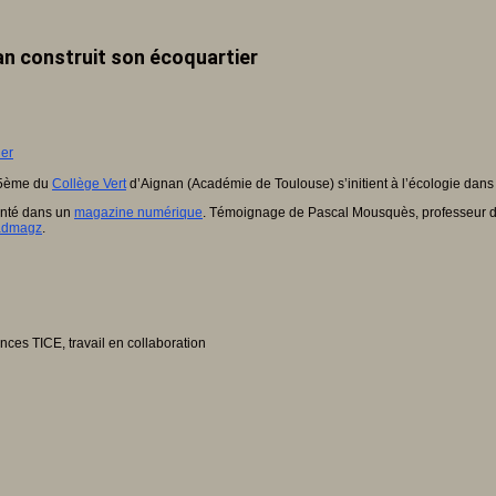
nan construit son écoquartier
e 5ème du
Collège Vert
d’Aignan (Académie de Toulouse) s’initient à l’écologie dans le
senté dans un
magazine numérique
. Témoignage de Pascal Mousquès, professeur d’
dmagz
.
nces TICE, travail en collaboration