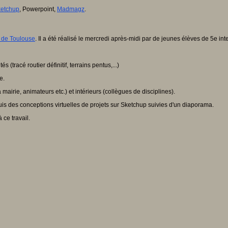
etchup
, Powerpoint,
Madmagz
.
de Toulouse
. Il a été réalisé le mercredi après-midi par de jeunes élèves de 5e int
 (tracé routier définitif, terrains pentus,...)
e.
 mairie, animateurs etc.) et intérieurs (collègues de disciplines).
puis des conceptions virtuelles de projets sur Sketchup suivies d'un diaporama.
 ce travail.