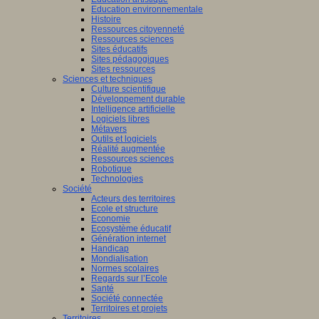
Education environnementale
Histoire
Ressources citoyenneté
Ressources sciences
Sites éducatifs
Sites pédagogiques
Sites ressources
Sciences et techniques
Culture scientifique
Développement durable
Intelligence artificielle
Logiciels libres
Métavers
Outils et logiciels
Réalité augmentée
Ressources sciences
Robotique
Technologies
Société
Acteurs des territoires
Ecole et structure
Economie
Ecosystème éducatif
Génération internet
Handicap
Mondialisation
Normes scolaires
Regards sur l’Ecole
Santé
Société connectée
Territoires et projets
Territoires