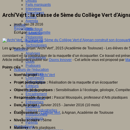
Débats
Faits marquants
Interviews
Reportages
Archi’Vert : la classe de 5ème du Collège Vert d’Aig
Brèves
Agenda
jeudi, Jan 28 2016
Innover
Reportages
Didactique
Écrit par
Laval Camille
Dispositifs
Pédagogie
Recherche
Technologies
Les acteurs du projet “Archi’Vert”, 2015 (Académie de Toulouse) - Les élèves d
Savoir(s)
Analyses
consistant en la construction de la maquette d’un écoquartier. Ce travail est pré
Conférences
Article initialement publié sur
Osons Innover
- Cet article vous est proposé par
Ma
Outils
Pratiques
Points clés
Acteurs de l'éducation
Animateurs
Nom du projet :
Archi’Vert
Chercheurs
Collectivités
Projet pédagogique :
Réalisation de la maquette d’un écoquartier
Editeurs
Objectifs pédagogiques :
Sensibilisation à l’écologie, géologie, Compéte
EdTech
Encadrement
Responsable du projet :
Pascal Mousquès, professeur d’Arts plastiques
Enseignants
Entreprises
Date du projet :
Janvier 2015 - Janvier 2016 (10 mois)
Etudiants
Filières industrielles
Établissement :
Collège Vert
, à Aignan, Académie de Toulouse
Institutionnels
Médiateurs
Niveau scolaire :
5ème
Parents
Thématiques
Matières :
Arts plastiques