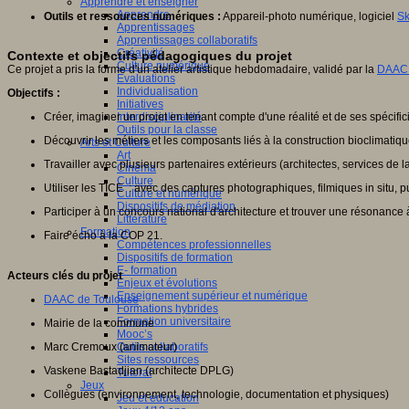
Apprendre et enseigner
Apprendre
Outils et ressources numériques :
Appareil-photo numérique, logiciel
Sk
Apprentissages
Apprentissages collaboratifs
Créativité
Contexte et objectifs pédagogiques du projet
Culture numérique
Ce projet a pris la forme d'un atelier artistique hebdomadaire, validé par la
DAAC 
Evaluations
Individualisation
Objectifs :
Initiatives
Créer, imaginer un projet en tenant compte d'une réalité et de ses spécificités
Interdisciplinarité
Outils pour la classe
Découvrir les métiers et les composants liés à la construction bioclimatiqu
Arts et Culture
Art
Travailler avec plusieurs partenaires extérieurs (architectes, services de la
Cinéma
Culture
Utiliser les TICE : avec des captures photographiques, filmiques in situ, 
Culture et numérique
Dispositifs de médiation
Participer à un concours national d'architecture et trouver une résonance à
Littérature
Formation
Faire écho à la COP 21.
Compétences professionnelles
Dispositifs de formation
E- formation
Acteurs clés du projet
Enjeux et évolutions
Enseignement supérieur et numérique
DAAC de Toulouse
Formations hybrides
Formation universitaire
Mairie de la commune
Mooc’s
Marc Cremoux (animateur)
Outils collaboratifs
Sites ressources
Vaskene Bastadjian (architecte DPLG)
Tutorat
Jeux
Collègues (environnement, technologie, documentation et physiques)
Jeu et éducation