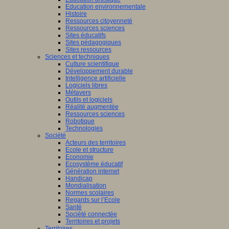
Education environnementale
Histoire
Ressources citoyenneté
Ressources sciences
Sites éducatifs
Sites pédagogiques
Sites ressources
Sciences et techniques
Culture scientifique
Développement durable
Intelligence artificielle
Logiciels libres
Métavers
Outils et logiciels
Réalité augmentée
Ressources sciences
Robotique
Technologies
Société
Acteurs des territoires
Ecole et structure
Economie
Ecosystème éducatif
Génération internet
Handicap
Mondialisation
Normes scolaires
Regards sur l’Ecole
Santé
Société connectée
Territoires et projets
Territoires