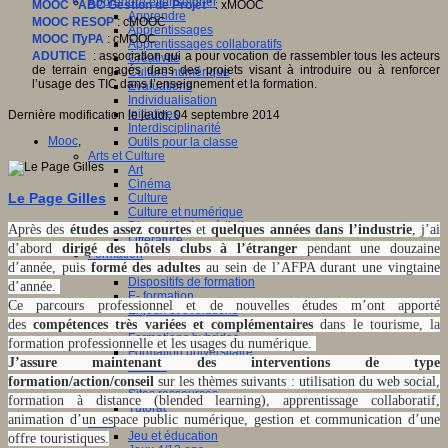
Apprendre et enseigner
MOOC "ABC Gestion de Projet"
: xMOOC
Apprendre
MOOC RESOP
: cMOOC
Apprentissages
MOOC ITyPA
: cMOOC
Apprentissages collaboratifs
ADUTICE
: association qui a pour vocation de rassembler tous les acteurs
Créativité
de terrain engagés dans des projets visant à introduire ou à renforcer
Culture numérique
l’usage des TIC dans l’enseignement et la formation.
Evaluations
Individualisation
Initiatives
Dernière modification le jeudi, 04 septembre 2014
Interdisciplinarité
Mooc
,
Outils pour la classe
Arts et Culture
Art
Cinéma
Le Page Gilles
Culture
Culture et numérique
Dispositifs de médiation
Après des
études assez courtes
et
quelques années dans l’industrie
, j’ai
Littérature
d’abord
dirigé des hôtels clubs à l’étranger
pendant une douzaine
Formation
d’année, puis
formé des adultes
au sein de l’AFPA durant une vingtaine
Compétences professionnelles
Dispositifs de formation
d’année.
E- formation
Ce parcours professionnel et de nouvelles études m’ont apporté
Enjeux et évolutions
des
compétences très variées et complémentaires
dans le tourisme, la
Enseignement supérieur et numérique
Formations hybrides
formation professionnelle et les usages du numérique.
Formation universitaire
J’assure maintenant des interventions de type
Mooc’s
Outils collaboratifs
formation/action/conseil
sur les thèmes suivants : utilisation du web social,
Sites ressources
formation à distance (blended learning), apprentissage collaboratif,
Tutorat
animation d’un espace public numérique, gestion et communication d’une
Jeux
Jeu et éducation
offre touristiques.