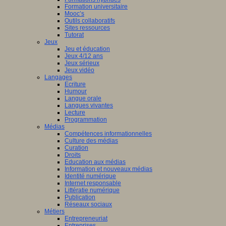
Formation universitaire
Mooc’s
Outils collaboratifs
Sites ressources
Tutorat
Jeux
Jeu et éducation
Jeux 4/12 ans
Jeux sérieux
Jeux vidéo
Langages
Ecriture
Humour
Langue orale
Langues vivantes
Lecture
Programmation
Médias
Compétences informationnelles
Culture des médias
Curation
Droits
Education aux médias
Information et nouveaux médias
Identité numérique
Internet responsable
Littératie numérique
Publication
Réseaux sociaux
Métiers
Entrepreneuriat
Entreprises