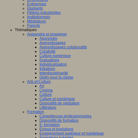
Entreprises
Etudiants
Filières industrielles
Institutionnels
Médiateurs
Parents
Thématiques
Apprendre et enseigner
Apprendre
Apprentissages
Apprentissages collaboratifs
Créativité
Culture numérique
Evaluations
Individualisation
Initiatives
Interdisciplinarité
Outils pour la classe
Arts et Culture
Art
Cinéma
Culture
Culture et numérique
Dispositifs de médiation
Littérature
Formation
Compétences professionnelles
Dispositifs de formation
E- formation
Enjeux et évolutions
Enseignement supérieur et numérique
Formations hybrides