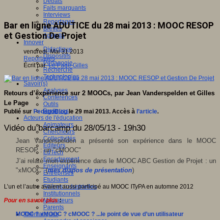
Débats
Faits marquants
Interviews
Reportages
Bar en ligne ADUTICE du 28 mai 2013 : MOOC RESOP
Brèves
et Gestion De Projet
Agenda
Innover
Didactique
vendredi, Mai 31 2013
Dispositifs
Reportages
Pédagogie
Écrit par
Le Page Gilles
Recherche
Technologies
Savoir(s)
Analyses
Retours d’expérience sur 2 MOOCs, par Jean Vanderspelden et Gilles
Conférences
Le Page
Outils
Pratiques
Publié sur
PedagoBlog
le 29 mai 2013. Accès à
l’article
.
Acteurs de l'éducation
Animateurs
Vidéo du barcamp du 28/05/13 - 19h30
Chercheurs
Collectivités
Jean Vanderspelden a présenté son expérience dans le MOOC
Editeurs
RESOP : un "cMOOC"
EdTech
Encadrement
J’ai relaté mon expérience dans le MOOC ABC Gestion de Projet : un
Enseignants
"xMOOC" (
mes diapos de présentation
)
Entreprises
Etudiants
L’un et l’autre avaient aussi participé au MOOC ITyPA en automne 2012
Filières industrielles
Institutionnels
Pour en savoir plus
:
Médiateurs
Parents
MOOC ? xMOOC ? cMOOC ? ...le point de vue d’un utilisateur
Thématiques