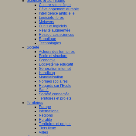
Sciences et techniques
Culture scientifique
Développement durable
Intelligence artificielle
Logiciels libres
Métavers
Outils et logiciels
Réalité augmentée
Ressources sciences
Robotique
Technologies
Société
Acteurs des territoires
Ecole et structure
Economie
Ecosystème éducatif
Génération internet
Handicap
Mondialisation
Normes scolaires
Regards sur l’Ecole
Santé
Société connectée
Territoires et projets
Territoires
Europe
International
Régions
Ruralité
Territoires et projets
Tiers lieux
Villes