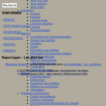
Jeux 4/12 ans
Jeux sérieux
Jeux vidéo
Langages
S'INFORMER
Ecriture
Humour
-
DEBATS
Langue orale
Langues vivantes
-
FAITS MARQUANTS
Lecture
Programmation
-
INTERVIEWS
Médias
Compétences informationnelles
-
REPORTAGES
Culture des médias
Curation
-
BREVES
Droits
Education aux médias
-
AGENDA
Information et nouveaux médias
Identité numérique
Reportages - Les plus lus
Internet responsable
Littératie numérique
Mentions légales
| contact[@]anae.education |
Accessibilité : non conforme
Publication
Réseaux sociaux
© 2023 Educavox, Ecole, pédagogie, enseignement, formation
Métiers
Creation Sylvie CECI - Sites Internet / Référencement SEO
Entrepreneuriat
Entreprises
Evolutions des métiers
Métiers du numérique
Orientation
Pratiques numériques
Cartes heuristiques
Classes inversées
Environnement Numérique de Travail