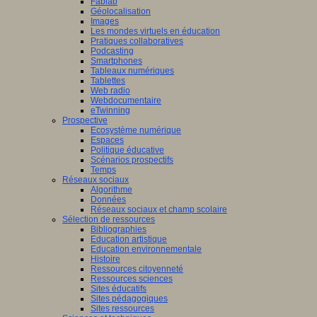
Fablab
Géolocalisation
Images
Les mondes virtuels en éducation
Pratiques collaboratives
Podcasting
Smartphones
Tableaux numériques
Tablettes
Web radio
Webdocumentaire
eTwinning
Prospective
Ecosystème numérique
Espaces
Politique éducative
Scénarios prospectifs
Temps
Réseaux sociaux
Algorithme
Données
Réseaux sociaux et champ scolaire
Sélection de ressources
Bibliographies
Education artistique
Education environnementale
Histoire
Ressources citoyenneté
Ressources sciences
Sites éducatifs
Sites pédagogiques
Sites ressources