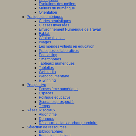
Evolutions des métiers
Métiers du numérique
Orientation
Pratiques numériques
Cartes heuristiques
Classes inversées
Environnement Numérique de Travail
Fablab
Géolocalisation
Images
Les mondes virtuels en éducation
Pratiques collaboratives
Podcasting
Smartphones
Tableaux numériques
Tablettes
Web radio
Webdocumentaire
eTwinning
Prospective
Ecosystème numérique
Espaces
Politique éducative
Scénarios prospectifs
Temps
Réseaux sociaux
Algorithme
Données
Réseaux sociaux et champ scolaire
Sélection de ressources
Bibliographies
Education artistique