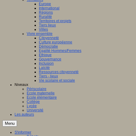
Europe
International
Régions
Ruralité
Territoires et projets
Tiers lieux
Villes
Vivre ensemble
Citoyenneté
Culture européenne
Démocratie
Egalité Hommes/Femmes
Ethique
Gouvernance
Inclusion
Laïcité
Ressources citoyenneté
Tiers - lieux
Vie scolaire et sociale
Niveaux
Périscolaire
Ecole maternelle
Ecole élémentaire
Collège
Lycée
Université
Les auteurs
Menu
S'informer