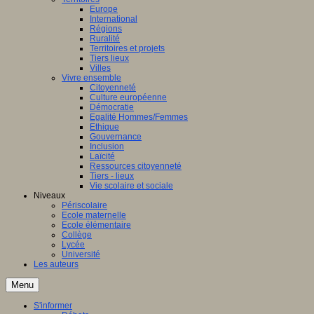
Europe
International
Régions
Ruralité
Territoires et projets
Tiers lieux
Villes
Vivre ensemble
Citoyenneté
Culture européenne
Démocratie
Egalité Hommes/Femmes
Ethique
Gouvernance
Inclusion
Laïcité
Ressources citoyenneté
Tiers - lieux
Vie scolaire et sociale
Niveaux
Périscolaire
Ecole maternelle
Ecole élémentaire
Collège
Lycée
Université
Les auteurs
Menu
S'informer