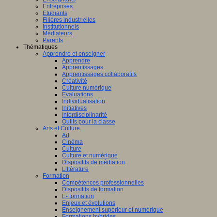
Entreprises
Etudiants
Filières industrielles
Institutionnels
Médiateurs
Parents
Thématiques
Apprendre et enseigner
Apprendre
Apprentissages
Apprentissages collaboratifs
Créativité
Culture numérique
Evaluations
Individualisation
Initiatives
Interdisciplinarité
Outils pour la classe
Arts et Culture
Art
Cinéma
Culture
Culture et numérique
Dispositifs de médiation
Littérature
Formation
Compétences professionnelles
Dispositifs de formation
E- formation
Enjeux et évolutions
Enseignement supérieur et numérique
Formations hybrides