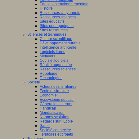
Education environnementale
Histoire
Ressources citoyenneté
Ressources sciences
Sites éducatifs
Sites pédagogiques
Sites ressources
Sciences et techniques
Culture scientifique
Développement durable
Intelligence artificielle
Logiciels libres
Métavers
Outils et logiciels
Réalité augmentée
Ressources sciences
Robotique
Technologies
Société
Acteurs des territoires
Ecole et structure
Economie
Ecosystème éducatif
Génération internet
Handicap
Mondialisation
Normes scolaires
Regards sur l’Ecole
Santé
Société connectée
Territoires et projets
Territoires