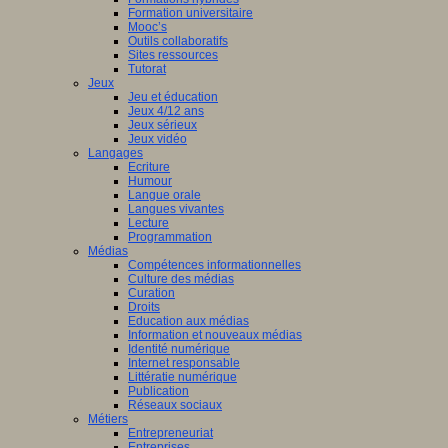
Formation universitaire
Mooc’s
Outils collaboratifs
Sites ressources
Tutorat
Jeux
Jeu et éducation
Jeux 4/12 ans
Jeux sérieux
Jeux vidéo
Langages
Ecriture
Humour
Langue orale
Langues vivantes
Lecture
Programmation
Médias
Compétences informationnelles
Culture des médias
Curation
Droits
Education aux médias
Information et nouveaux médias
Identité numérique
Internet responsable
Littératie numérique
Publication
Réseaux sociaux
Métiers
Entrepreneuriat
Entreprises