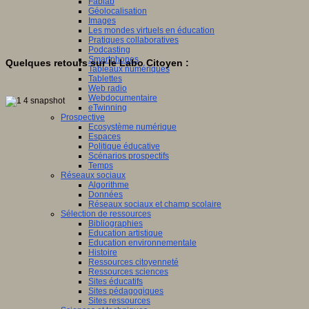
Fablab
Géolocalisation
Images
Les mondes virtuels en éducation
Pratiques collaboratives
Podcasting
Smartphones
Quelques retours sur le Labo Citoyen :
Tableaux numériques
Tablettes
Web radio
Webdocumentaire
eTwinning
Prospective
Ecosystème numérique
Espaces
Politique éducative
Scénarios prospectifs
Temps
Réseaux sociaux
Algorithme
Données
Réseaux sociaux et champ scolaire
Sélection de ressources
Bibliographies
Education artistique
Education environnementale
Histoire
Ressources citoyenneté
Ressources sciences
Sites éducatifs
Sites pédagogiques
Sites ressources