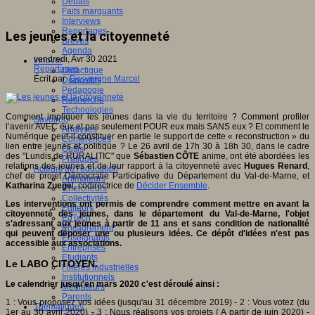
Débats
Faits marquants
Interviews
Reportages
Les jeunes et la citoyenneté
Brèves
Agenda
vendredi, Avr 30 2021
Innover
Reportages
Didactique
Écrit par
Desvergne Marcel
Dispositifs
Pédagogie
Recherche
Technologies
Comment impliquer les jeunes dans la vie du territoire ? Comment profiler
Savoir(s)
l’avenir AVEC eux et pas seulement POUR eux mais SANS eux ? Et comment le
Analyses
Numérique peut-il constituer en partie le support de cette « reconstruction » du
Conférences
lien entre jeunes et politique ? Le 26 avril de 17h 30 à 18h 30, dans le cadre
Outils
des "Lundis de RURALITIC" que
Sébastien CÔTE
anime, ont été abordées les
Pratiques
relations des jeunes et de leur rapport à la citoyenneté avec
Hugues Renard
,
Acteurs de l'éducation
chef de projet Démocratie Participative du Département du Val-de-Marne, et
Animateurs
Katharina Zuege
l, codirectrice de
Décider Ensemble
.
Chercheurs
Collectivités
Les interventions ont permis de comprendre comment mettre en avant la
Editeurs
citoyenneté des jeunes, dans le département du Val-de-Marne, l'objet
EdTech
s'adressant aux jeunes à partir de 11 ans et sans condition de nationalité
Encadrement
qui peuvent déposer une ou plusieurs idées. Ce dépôt d'idées n'est pas
Enseignants
accessible aux associations.
Entreprises
Etudiants
Le LABO CITOYEN.
Filières industrielles
Institutionnels
Le calendrier jusqu'en mars 2020 c'est déroulé ainsi :
Médiateurs
Parents
1 : Vous proposez vos idées (jusqu'au 31 décembre 2019) - 2 : Vous votez (du
Thématiques
1er au 30 avril 2020) - 3 : Nous réalisons vos projets ( A partir de juin 2020) -