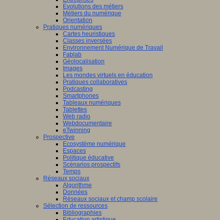
Evolutions des métiers
Métiers du numérique
Orientation
Pratiques numériques
Cartes heuristiques
Classes inversées
Environnement Numérique de Travail
Fablab
Géolocalisation
Images
Les mondes virtuels en éducation
Pratiques collaboratives
Podcasting
Smartphones
Tableaux numériques
Tablettes
Web radio
Webdocumentaire
eTwinning
Prospective
Ecosystème numérique
Espaces
Politique éducative
Scénarios prospectifs
Temps
Réseaux sociaux
Algorithme
Données
Réseaux sociaux et champ scolaire
Sélection de ressources
Bibliographies
Education artistique