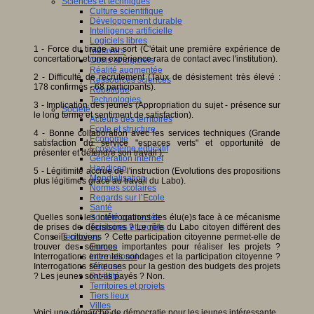
Sciences et techniques
Culture scientifique
Développement durable
Intelligence artificielle
Logiciels libres
1 - Force du tirage au sort (C'était une première expérience de
Métavers
concertation et une expérience rara de contact avec l'institution).
Outils et logiciels
Réalité augmentée
2 - Difficulté de recrutement (Taux de désistement très élevé :
Ressources sciences
178 confirmés - 68 participants).
Robotique
Technologies
3 - Implication des jeunes (Appropriation du sujet - présence sur
Société
le long terme et sentiment de satisfaction).
Acteurs des territoires
Ecole et structure
4 - Bonne collaboration avec les services techniques (Grande
Economie
satisfaction du service "espaces verts" et opportunité de
Ecosystème éducatif
présenter et défendre son travail ).
Génération internet
Handicap
5 - Légitimité accrue de l'instruction (Evolutions des propositions
Mondialisation
plus légitimes grâce au travail du Labo).
Normes scolaires
Regards sur l’Ecole
Santé
Quelles sont les intérrogations des élu(e)s face à ce mécanisme
Société connectée
de prises de décisisons ? Le rôle du Labo citoyen différent des
Territoires et projets
Conseils citoyens ? Cette participation citoyenne permet-elle de
Territoires
trouver des sommes importantes pour réaliser les projets ?
Europe
Interrogations entre les sondages et la participation citoyenne ?
International
Interrogations sérieuses pour la gestion des budgets des projets
Régions
? Les jeunes sont-ils payés ? Non.
Ruralité
Territoires et projets
Tiers lieux
Villes
Voici une démarche de démocratie pour les jeunes intéressante