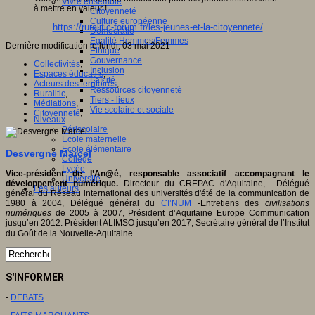
Vivre ensemble
à mettre en valeur !
Citoyenneté
Culture européenne
https://ruralitic-forum.fr/les-jeunes-et-la-citoyennete/
Démocratie
Egalité Hommes/Femmes
Dernière modification le lundi, 03 mai 2021
Ethique
Gouvernance
Collectivités
,
Inclusion
Espaces éducatifs
,
Laïcité
Acteurs des territoires
,
Ressources citoyenneté
Ruralitic
,
Tiers - lieux
Médiations
,
Vie scolaire et sociale
Citoyenneté
,
Niveaux
Périscolaire
Ecole maternelle
Ecole élémentaire
Desvergne Marcel
Collège
Lycée
Vice-président de l’An@é, responsable associatif accompagnant le
Université
développement numérique.
Directeur du CREPAC d'Aquitaine, Délégué
Les auteurs
général du Réseau international des universités d'été de la communication de
1980 à 2004, Délégué général du
CI’NUM
-Entretiens des
civilisations
numériques
de 2005 à 2007, Président d’Aquitaine Europe Communication
jusqu’en 2012. Président ALIMSO jusqu’en 2017, Secrétaire général de l’Institut
du Goût de la Nouvelle-Aquitaine.
S'INFORMER
-
DEBATS