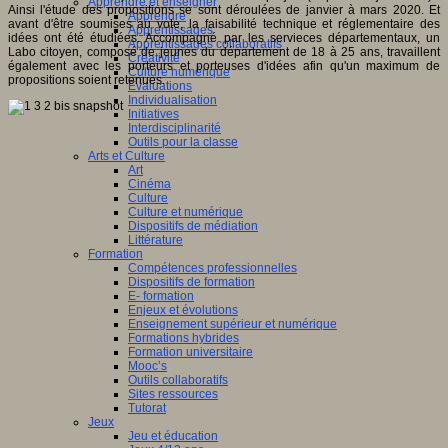
Apprendre et enseigner
Ainsi l'étude des propositions se sont déroulées de janvier à mars 2020. Et
Apprendre
avant d'être soumises au vote, la faisabilité technique et réglementaire des
Apprentissages
idées ont été étudiées. Accompagné par les servieces départementaux, un
Apprentissages collaboratifs
Labo citoyen, composé de jeunes du département de 18 à 25 ans, travaillent
Créativité
également avec les porteurs et porteuses d'idées afin qu'un maximum de
Culture numérique
propositions soient retenues.
Evaluations
Individualisation
Initiatives
Interdisciplinarité
Outils pour la classe
Arts et Culture
Art
Cinéma
Culture
Culture et numérique
Dispositifs de médiation
Littérature
Formation
Compétences professionnelles
Dispositifs de formation
E- formation
Enjeux et évolutions
Enseignement supérieur et numérique
Formations hybrides
Formation universitaire
Mooc’s
Outils collaboratifs
Sites ressources
Tutorat
Jeux
Jeu et éducation