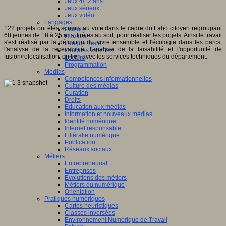
Jeux 4/12 ans
Jeux sérieux
Jeux vidéo
Langages
122 projets ont étés soumis au vote dans le cadre du Labo citoyen regroupant
Ecriture
68 jeunes de 18 à 25 ans, tiré.es au sort, pour réaliser les projets. Ainsi le travail
Humour
s'est réalisé par la définition du vivre ensemble et l'écologie dans les parcs,
Langue orale
l'analyse de la recevabilité, l'analyse de la faisabilité et l'opportunité de
Langues vivantes
fusion/relocalisation, en lien avec les services techniques du département.
Lecture
Programmation
Médias
Compétences informationnelles
Culture des médias
Curation
Droits
Education aux médias
Information et nouveaux médias
Identité numérique
Internet responsable
Littératie numérique
Publication
Réseaux sociaux
Métiers
Entrepreneuriat
Entreprises
Evolutions des métiers
Métiers du numérique
Orientation
Pratiques numériques
Cartes heuristiques
Classes inversées
Environnement Numérique de Travail