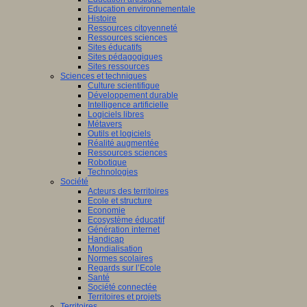
Education environnementale
Histoire
Ressources citoyenneté
Ressources sciences
Sites éducatifs
Sites pédagogiques
Sites ressources
Sciences et techniques
Culture scientifique
Développement durable
Intelligence artificielle
Logiciels libres
Métavers
Outils et logiciels
Réalité augmentée
Ressources sciences
Robotique
Technologies
Société
Acteurs des territoires
Ecole et structure
Economie
Ecosystème éducatif
Génération internet
Handicap
Mondialisation
Normes scolaires
Regards sur l’Ecole
Santé
Société connectée
Territoires et projets
Territoires