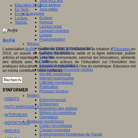
Jeux 4/12 ans
Jeux sérieux
Educatice 2019
,
Jeux vidéo
Ed Tech
,
Langages
Ecriture
,
Ecriture
Lecture
,
Humour
Startup
,
Langue orale
Langues vivantes
Lecture
Programmation
An@é
Médias
Compétences informationnelles
L’association
An@é
, fondée en 1996, à l’initiative de la création d’
Educavox
en
Culture des médias
2010, en assure de manière bénévole la veille et la ligne éditoriale, publie
Curation
articles et reportages, crée des événements, valorise les innovations, alimente
Droits
des débats avec les différents acteurs de l’éducation sur l’évolution des
Education aux médias
pratiques éducatives, sociales et culturelles à l’ère du numérique. Educavox est
Information et nouveaux médias
un média contributif. Nous contacter.
Identité numérique
Internet responsable
Littératie numérique
Publication
S'INFORMER
Réseaux sociaux
Métiers
-
DEBATS
Entrepreneuriat
Entreprises
-
FAITS MARQUANTS
Evolutions des métiers
Métiers du numérique
-
INTERVIEWS
Orientation
Pratiques numériques
-
REPORTAGES
Cartes heuristiques
Classes inversées
-
BREVES
Environnement Numérique de Travail