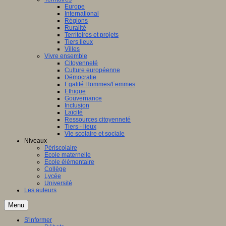
Europe
International
Régions
Ruralité
Territoires et projets
Tiers lieux
Villes
Vivre ensemble
Citoyenneté
Culture européenne
Démocratie
Egalité Hommes/Femmes
Ethique
Gouvernance
Inclusion
Laïcité
Ressources citoyenneté
Tiers - lieux
Vie scolaire et sociale
Niveaux
Périscolaire
Ecole maternelle
Ecole élémentaire
Collège
Lycée
Université
Les auteurs
Menu
S'informer