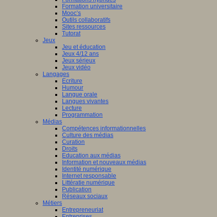
Formation universitaire
Mooc’s
Outils collaboratifs
Sites ressources
Tutorat
Jeux
Jeu et éducation
Jeux 4/12 ans
Jeux sérieux
Jeux vidéo
Langages
Ecriture
Humour
Langue orale
Langues vivantes
Lecture
Programmation
Médias
Compétences informationnelles
Culture des médias
Curation
Droits
Education aux médias
Information et nouveaux médias
Identité numérique
Internet responsable
Littératie numérique
Publication
Réseaux sociaux
Métiers
Entrepreneuriat
Entreprises