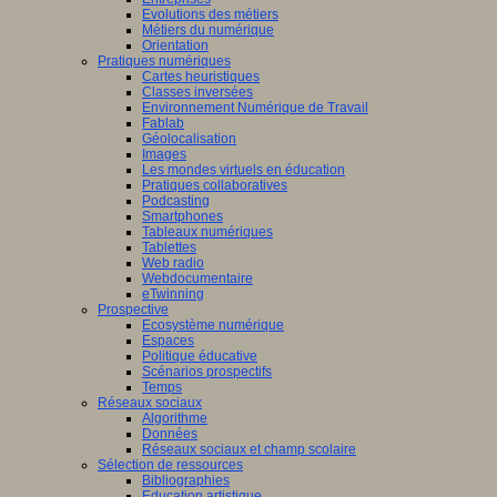
Evolutions des métiers
Métiers du numérique
Orientation
Pratiques numériques
Cartes heuristiques
Classes inversées
Environnement Numérique de Travail
Fablab
Géolocalisation
Images
Les mondes virtuels en éducation
Pratiques collaboratives
Podcasting
Smartphones
Tableaux numériques
Tablettes
Web radio
Webdocumentaire
eTwinning
Prospective
Ecosystème numérique
Espaces
Politique éducative
Scénarios prospectifs
Temps
Réseaux sociaux
Algorithme
Données
Réseaux sociaux et champ scolaire
Sélection de ressources
Bibliographies
Education artistique