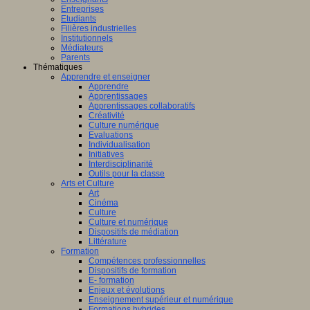
Entreprises
Etudiants
Filières industrielles
Institutionnels
Médiateurs
Parents
Thématiques
Apprendre et enseigner
Apprendre
Apprentissages
Apprentissages collaboratifs
Créativité
Culture numérique
Evaluations
Individualisation
Initiatives
Interdisciplinarité
Outils pour la classe
Arts et Culture
Art
Cinéma
Culture
Culture et numérique
Dispositifs de médiation
Littérature
Formation
Compétences professionnelles
Dispositifs de formation
E- formation
Enjeux et évolutions
Enseignement supérieur et numérique
Formations hybrides