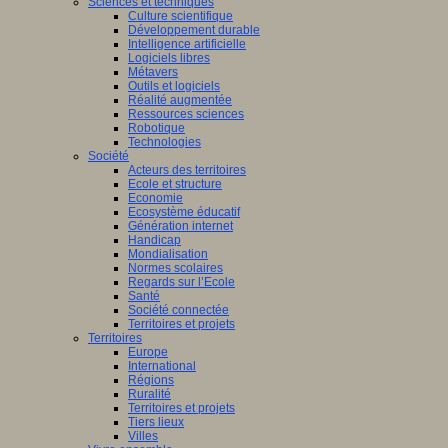
Sciences et techniques
Culture scientifique
Développement durable
Intelligence artificielle
Logiciels libres
Métavers
Outils et logiciels
Réalité augmentée
Ressources sciences
Robotique
Technologies
Société
Acteurs des territoires
Ecole et structure
Economie
Ecosystème éducatif
Génération internet
Handicap
Mondialisation
Normes scolaires
Regards sur l’Ecole
Santé
Société connectée
Territoires et projets
Territoires
Europe
International
Régions
Ruralité
Territoires et projets
Tiers lieux
Villes