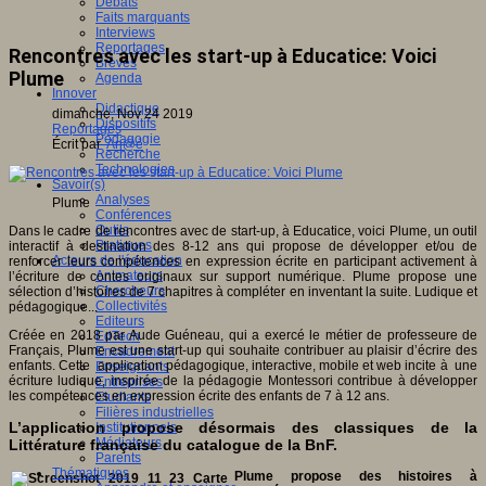
Débats
Faits marquants
Interviews
Reportages
Rencontres avec les start-up à Educatice: Voici
Brèves
Plume
Agenda
Innover
Didactique
dimanche, Nov 24 2019
Dispositifs
Reportages
Pédagogie
Écrit par
An@é
Recherche
Technologies
Savoir(s)
Analyses
Plume
Conférences
Outils
Dans le cadre de rencontres avec de start-up, à Educatice, voici Plume, un outil
Pratiques
interactif à destination des 8-12 ans qui propose de développer et/ou de
Acteurs de l'éducation
renforcer leurs compétences en expression écrite en participant activement à
Animateurs
l’écriture de contes originaux sur support numérique. Plume propose une
Chercheurs
sélection d’histoires de 7 chapitres à compléter en inventant la suite. Ludique et
Collectivités
pédagogique...
Editeurs
Créée en 2018 par Aude Guéneau, qui a exercé le métier de professeure de
EdTech
Français, Plume est une start-up qui souhaite contribuer au plaisir d’écrire des
Encadrement
enfants. Cette application pédagogique, interactive, mobile et web incite à une
Enseignants
écriture ludique, inspirée de la pédagogie Montessori contribue à développer
Entreprises
les compétences en expression écrite des enfants de 7 à 12 ans.
Etudiants
Filières industrielles
L’application propose désormais des classiques de la
Institutionnels
Médiateurs
Littérature française du catalogue de la BnF.
Parents
Thématiques
Plume propose des histoires à