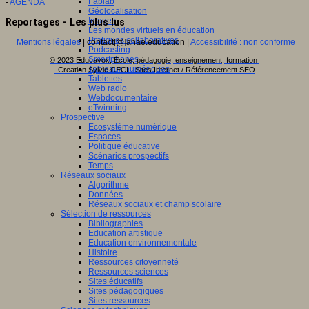
Fablab
-
AGENDA
Géolocalisation
Images
Reportages - Les plus lus
Les mondes virtuels en éducation
Pratiques collaboratives
Mentions légales
| contact[@]anae.education |
Accessibilité : non conforme
Podcasting
Smartphones
© 2023 Educavox, Ecole, pédagogie, enseignement, formation
Tableaux numériques
Creation Sylvie CECI - Sites Internet / Référencement SEO
Tablettes
Web radio
Webdocumentaire
eTwinning
Prospective
Ecosystème numérique
Espaces
Politique éducative
Scénarios prospectifs
Temps
Réseaux sociaux
Algorithme
Données
Réseaux sociaux et champ scolaire
Sélection de ressources
Bibliographies
Education artistique
Education environnementale
Histoire
Ressources citoyenneté
Ressources sciences
Sites éducatifs
Sites pédagogiques
Sites ressources