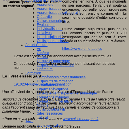
Apprendre et enseigner
compléter en ligne.
A tous les moments
Apprendre
de son parcours, l’enfant est soutenu,
Apprentissages
encouragé, conseillé pour progresser.
Apprentissages collaboratifs
Ses écrits sont ensuite corrigés et il lui
Créativité
sera même possible d’éditer son propre
Culture numérique
livre.
Evaluations
Individualisation
Plume compte aujourd’hui plus de 15
Initiatives
000 enfants inscrits et plus de 1 200
Interdisciplinarité
enseignants qui ont souscrit à l’offre
Outils pour la classe
dédiée et en font bénéficier leurs élèves.
Arts et Culture
https://www.plume-app.co
Art
Cinéma
L’offre est accessible par abonnement avec plusieurs formules.
Culture
Culture et numérique
On peut tester l'application gratuitement en laissant son adresse
Dispositifs de médiation
mel.
Littérature
Formation
Le livret enseignant
Compétences professionnelles
Dispositifs de formation
191023-Plume-LivretEnseignant.pdf
E- formation
Enjeux et évolutions
Une offre vient de se conclure avec Caisse d’Epargne Hauts de France.
Enseignement supérieur et numérique
Formations hybrides
Jusqu’au 31 décembre 2019 la Caisse d’Epargne Hauts de France offre (selon
Formation universitaire
quelques conditions *) à ses clients soucieux d’accompagner leurs enfants
Mooc’s
dans l’apprentissage de l’écriture 1 000 carnets et codes de connexion à la
Outils collaboratifs
plateforme Plume.
Sites ressources
Tutorat
* Pour en savoir plus, rendez-vous sur
www.caisse-epargne.fr
Jeux
Jeu et éducation
Dernière modification le lundi, 26 septembre 2022