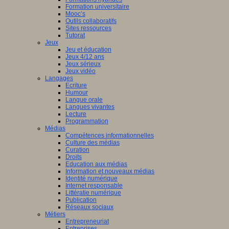
Formation universitaire
Mooc’s
Outils collaboratifs
Sites ressources
Tutorat
Jeux
Jeu et éducation
Jeux 4/12 ans
Jeux sérieux
Jeux vidéo
Langages
Ecriture
Humour
Langue orale
Langues vivantes
Lecture
Programmation
Médias
Compétences informationnelles
Culture des médias
Curation
Droits
Education aux médias
Information et nouveaux médias
Identité numérique
Internet responsable
Littératie numérique
Publication
Réseaux sociaux
Métiers
Entrepreneuriat
Entreprises