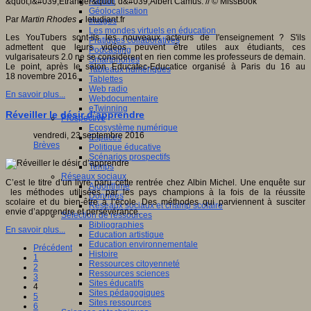
Fablab
Géolocalisation
Par
Martin Rhodes
- letudiant.fr
Images
Les mondes virtuels en éducation
Les YouTubers sont-ils les nouveaux acteurs de l'enseignement ? S'ils
Pratiques collaboratives
admettent que leurs vidéos peuvent être utiles aux étudiants, ces
Podcasting
vulgarisateurs 2.0 ne se considèrent en rien comme les professeurs de demain.
Smartphones
Le point, après le salon Educatec-Educatice organisé à Paris du 16 au
Tableaux numériques
18 novembre 2016.
Tablettes
Web radio
En savoir plus...
Webdocumentaire
eTwinning
Réveiller le désir d’apprendre
Prospective
Ecosystème numérique
vendredi, 23 septembre 2016
Espaces
Brèves
Politique éducative
Scénarios prospectifs
Temps
Réseaux sociaux
C’est le titre d’un livre paru cette rentrée chez Albin Michel. Une enquête sur
Algorithme
les méthodes utilisées par les pays champions à la fois de la réussite
Données
scolaire et du bien-être à l’école. Des méthodes qui parviennent à susciter
Réseaux sociaux et champ scolaire
envie d’apprendre et persévérance.
Sélection de ressources
Bibliographies
En savoir plus...
Education artistique
Education environnementale
Précédent
Histoire
1
Ressources citoyenneté
2
Ressources sciences
3
Sites éducatifs
4
Sites pédagogiques
5
Sites ressources
6