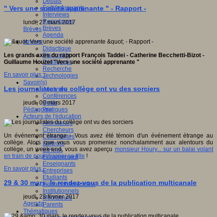
Débats
Faits marquants
" Vers une société apprenante " - Rapport -
Interviews
Reportages
lundi, 27 mars 2017
Brèves
Brèves
Agenda
Innover
Didactique
Dispositifs
Les grands axes du rapport François Taddei - Catherine Becchetti-Bizot -
Pédagogie
Guillaume Houzel "Vers une société apprenante "
Recherche
En savoir plus...
Technologies
Savoir(s)
Les journalistes du collège ont vu des sorciers
Analyses
Conférences
Outils
jeudi, 09 mars 2017
Pratiques
Pédagogie
Acteurs de l'éducation
Animateurs
Chercheurs
Un événement étrange - Vous avez été témoin d'un événement étrange au
Collectivités
collège. Alors que vous vous promeniez nonchalamment aux alentours du
Editeurs
collège, un week-end, vous avez aperçu
monsieur Houry... sur un balai volant
EdTech
en train de pourchasser sa fille
!
Encadrement
Enseignants
En savoir plus...
Entreprises
Etudiants
29 & 30 mars, le rendez-vous de la publication multicanale
Filières industrielles
Institutionnels
jeudi, 23 février 2017
Médiateurs
Agenda
Parents
Thématiques