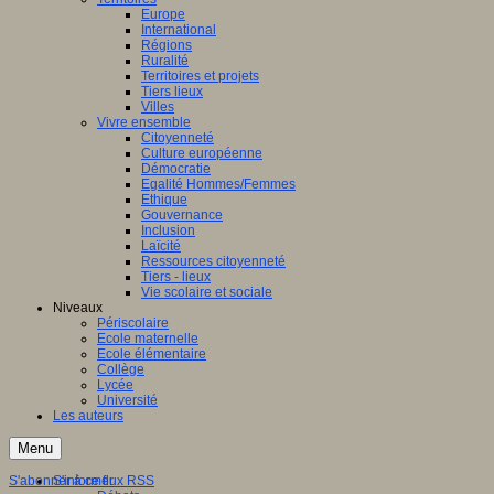
Europe
International
Régions
Ruralité
Territoires et projets
Tiers lieux
Villes
Vivre ensemble
Citoyenneté
Culture européenne
Démocratie
Egalité Hommes/Femmes
Ethique
Gouvernance
Inclusion
Laïcité
Ressources citoyenneté
Tiers - lieux
Vie scolaire et sociale
Niveaux
Périscolaire
Ecole maternelle
Ecole élémentaire
Collège
Lycée
Université
Les auteurs
Menu
S'abonner à ce flux RSS
S'informer