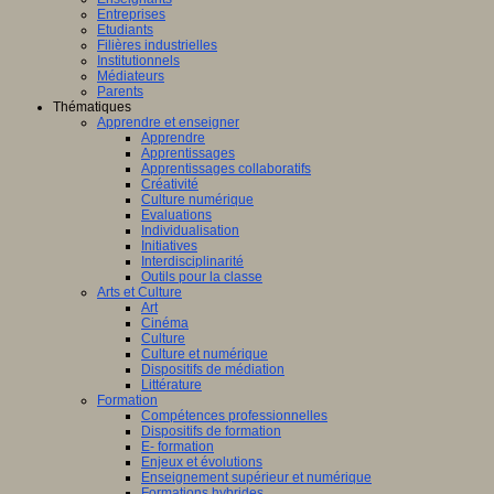
Entreprises
Etudiants
Filières industrielles
Institutionnels
Médiateurs
Parents
Thématiques
Apprendre et enseigner
Apprendre
Apprentissages
Apprentissages collaboratifs
Créativité
Culture numérique
Evaluations
Individualisation
Initiatives
Interdisciplinarité
Outils pour la classe
Arts et Culture
Art
Cinéma
Culture
Culture et numérique
Dispositifs de médiation
Littérature
Formation
Compétences professionnelles
Dispositifs de formation
E- formation
Enjeux et évolutions
Enseignement supérieur et numérique
Formations hybrides