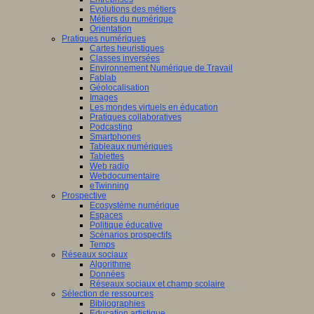
Evolutions des métiers
Métiers du numérique
Orientation
Pratiques numériques
Cartes heuristiques
Classes inversées
Environnement Numérique de Travail
Fablab
Géolocalisation
Images
Les mondes virtuels en éducation
Pratiques collaboratives
Podcasting
Smartphones
Tableaux numériques
Tablettes
Web radio
Webdocumentaire
eTwinning
Prospective
Ecosystème numérique
Espaces
Politique éducative
Scénarios prospectifs
Temps
Réseaux sociaux
Algorithme
Données
Réseaux sociaux et champ scolaire
Sélection de ressources
Bibliographies
Education artistique