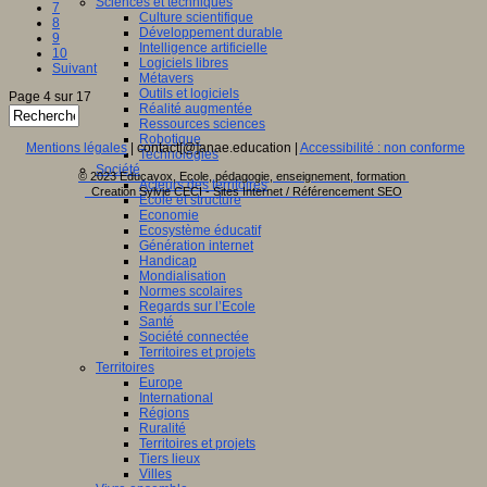
Sciences et techniques
7
Culture scientifique
8
Développement durable
9
Intelligence artificielle
10
Logiciels libres
Suivant
Métavers
Outils et logiciels
Page 4 sur 17
Réalité augmentée
Ressources sciences
Robotique
Mentions légales
| contact[@]anae.education |
Accessibilité : non conforme
Technologies
Société
© 2023 Educavox, Ecole, pédagogie, enseignement, formation
Acteurs des territoires
Creation Sylvie CECI - Sites Internet / Référencement SEO
Ecole et structure
Economie
Ecosystème éducatif
Génération internet
Handicap
Mondialisation
Normes scolaires
Regards sur l’Ecole
Santé
Société connectée
Territoires et projets
Territoires
Europe
International
Régions
Ruralité
Territoires et projets
Tiers lieux
Villes