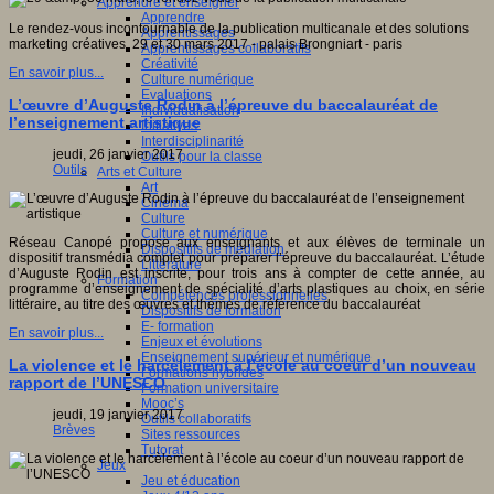
Apprendre et enseigner
Apprendre
Le rendez-vous incontournable de la publication multicanale et des solutions
Apprentissages
marketing créatives. 29 et 30 mars 2017 - palais Brongniart - paris
Apprentissages collaboratifs
Créativité
En savoir plus...
Culture numérique
Evaluations
L’œuvre d’Auguste Rodin à l’épreuve du baccalauréat de
Individualisation
l’enseignement artistique
Initiatives
Interdisciplinarité
jeudi, 26 janvier 2017
Outils pour la classe
Outils
Arts et Culture
Art
Cinéma
Culture
Culture et numérique
Réseau Canopé propose aux enseignants et aux élèves de terminale un
Dispositifs de médiation
dispositif transmédia complet pour préparer l’épreuve du baccalauréat. L’étude
Littérature
d’Auguste Rodin est inscrite, pour trois ans à compter de cette année, au
Formation
programme d’enseignement de spécialité d’arts plastiques au choix, en série
Compétences professionnelles
littéraire, au titre des œuvres et thèmes de référence du baccalauréat
Dispositifs de formation
E- formation
En savoir plus...
Enjeux et évolutions
Enseignement supérieur et numérique
La violence et le harcèlement à l’école au coeur d’un nouveau
Formations hybrides
rapport de l’UNESCO
Formation universitaire
Mooc’s
jeudi, 19 janvier 2017
Outils collaboratifs
Brèves
Sites ressources
Tutorat
Jeux
Jeu et éducation