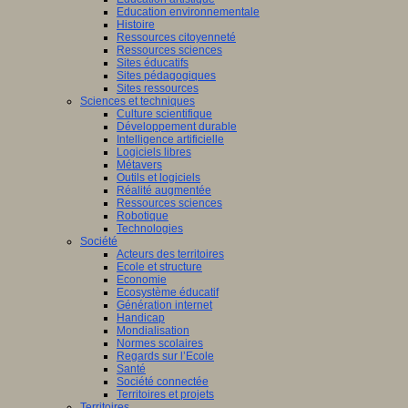
Education environnementale
Histoire
Ressources citoyenneté
Ressources sciences
Sites éducatifs
Sites pédagogiques
Sites ressources
Sciences et techniques
Culture scientifique
Développement durable
Intelligence artificielle
Logiciels libres
Métavers
Outils et logiciels
Réalité augmentée
Ressources sciences
Robotique
Technologies
Société
Acteurs des territoires
Ecole et structure
Economie
Ecosystème éducatif
Génération internet
Handicap
Mondialisation
Normes scolaires
Regards sur l’Ecole
Santé
Société connectée
Territoires et projets
Territoires