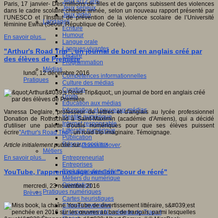
Jeux 4/12 ans
Paris, 17 janvier- Des millions de filles et de garçons subissent des violences
Jeux sérieux
dans le cadre scolaire chaque année, selon un nouveau rapport présenté par
Jeux vidéo
l’UNESCO et l’Institut de prévention de la violence scolaire de l’Université
Langages
féminine Ewha (Séoul, République de Corée).
Ecriture
Humour
En savoir plus...
Langue orale
Langues vivantes
"Arthur's Road Trip", un journal de bord en anglais créé par
Lecture
des élèves de Première
Programmation
Médias
lundi, 12 décembre 2016
Compétences informationnelles
Pratiques
Culture des médias
Curation
Droits
Education aux médias
Information et nouveaux médias
Vanessa Deglaire, professeur de lettres et d'anglais au lycée professionnel
Identité numérique
Donation de Rothschild à Saint-Maximin (académie d'Amiens), qui a décidé
Internet responsable
d'utiliser une palette d'outils numériques pour que ses élèves puissent
Littératie numérique
écrire
"Arthur's Road Trip"
, un road trip imaginaire. Témoignage.
Publication
Réseaux sociaux
Article initialement publié sur
Osons Innover
.
Métiers
Entrepreneuriat
En savoir plus...
Entreprises
Evolutions des métiers
YouTube, l'apprentissage version "cour de récré"
Métiers du numérique
Orientation
mercredi, 23 novembre 2016
Pratiques numériques
Brèves
Cartes heuristiques
Classes inversées
Environnement Numérique de Travail