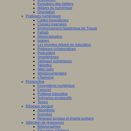
Evolutions des métiers
Métiers du numérique
Orientation
Pratiques numériques
Cartes heuristiques
Classes inversées
Environnement Numérique de Travail
Fablab
Géolocalisation
Images
Les mondes virtuels en éducation
Pratiques collaboratives
Podcasting
Smartphones
Tableaux numériques
Tablettes
Web radio
Webdocumentaire
eTwinning
Prospective
Ecosystème numérique
Espaces
Politique éducative
Scénarios prospectifs
Temps
Réseaux sociaux
Algorithme
Données
Réseaux sociaux et champ scolaire
Sélection de ressources
Bibliographies
Education artistique