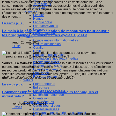
Jeux 4/12 ans
techniques » avec différentes composantes de ce vaste domaine. Là se
Jeux sérieux
concentrent de nombreuses stratégies, des systèmes virtuels à venir, des
Jeux vidéo
avancées sociétales et des risques. Un secteur où le domaine entier de
Langages
l’éducation et de la recherche aura besoin de moyens pour investir à la hauteur
Ecriture
des enjeux…
Humour
Langue orale
En savoir plus...
Langues vivantes
Lecture
La main à la pâte : Une sélection de ressources pour couvrir
Programmation
les programmes de sciences des cycles 1, 2 et 3
Médias
Compétences informationnelles
jeudi, 25 août 2022
Culture des médias
Outils
Curation
Droits
Education aux médias
Information et nouveaux médias
Identité numérique
Source : La Main à la Pâte
: Vous avez besoin de ressources pour vous former
Internet responsable
ou enseigner les sciences en classe ? Retrouvez ci-dessous une sélection de
Littératie numérique
ressources produites par la Fondation pour enseigner chacune des notions
Publication
scientifiques aux programmes scolaires (cycles 1, 2 et 3) du Bulletin Officiel
Réseaux sociaux
(Bulletin officiel spécial n°11 du 26 novembre 2015)
.
Métiers
Entrepreneuriat
En savoir plus...
Entreprises
Evolutions des métiers
Comment empêcher la perte des savoirs techniques et
Métiers du numérique
industriels ?
Orientation
Pratiques numériques
vendredi, 08 juillet 2022
Cartes heuristiques
Brèves
Classes inversées
Environnement Numérique de Travail