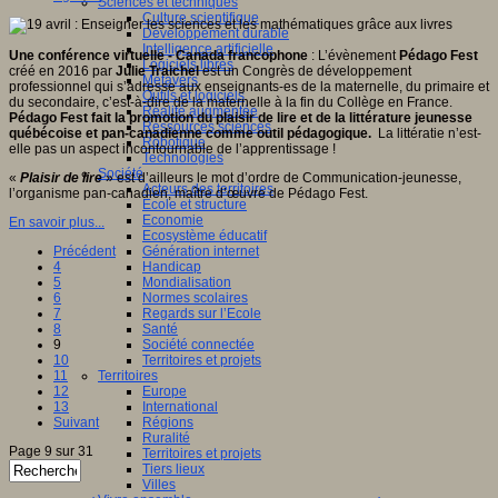
Sciences et techniques
Culture scientifique
Développement durable
Intelligence artificielle
Une conférence virtuelle - Canada francophone
: L’évènement
Pédago Fest
Logiciels libres
créé en 2016 par
Julie Traichel
est un Congrès de développement
Métavers
professionnel qui s’adresse aux enseignants-es de la maternelle, du primaire et
Outils et logiciels
du secondaire, c’est-à-dire de la maternelle à la fin du Collège en France.
Réalité augmentée
Pédago Fest fait la promotion du plaisir de lire et de la littérature jeunesse
Ressources sciences
québécoise et pan-canadienne comme outil pédagogique.
La littératie n’est-
Robotique
elle pas un aspect incontournable de l’apprentissage !
Technologies
Société
«
Plaisir de lire
» est d’ailleurs le mot d’ordre de Communication-jeunesse,
Acteurs des territoires
l’organisme pan-canadien, maître d’œuvre de Pédago Fest.
Ecole et structure
Economie
En savoir plus...
Ecosystème éducatif
Précédent
Génération internet
4
Handicap
5
Mondialisation
6
Normes scolaires
7
Regards sur l’Ecole
8
Santé
9
Société connectée
10
Territoires et projets
11
Territoires
12
Europe
13
International
Suivant
Régions
Ruralité
Page 9 sur 31
Territoires et projets
Tiers lieux
Villes