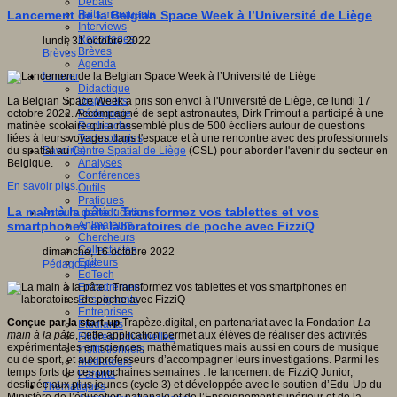
Débats
Faits marquants
Lancement de la Belgian Space Week à l’Université de Liège
Interviews
Reportages
lundi, 31 octobre 2022
Brèves
Brèves
Agenda
Innover
Didactique
Dispositifs
La Belgian Space Week a pris son envol à l'Université de Liège, ce lundi 17
Pédagogie
octobre 2022. Accompagné de sept astronautes, Dirk Frimout a participé à une
Recherche
matinée scolaire qui a rassemblé plus de 500 écoliers autour de questions
Technologies
liées à leurs voyages dans l'espace et à une rencontre avec des professionnels
Savoir(s)
du spatial au
Centre Spatial de Liège
(CSL) pour aborder l'avenir du secteur en
Analyses
Belgique.
Conférences
En savoir plus...
Outils
Pratiques
La main à la pâte : Transformez vos tablettes et vos
Acteurs de l'éducation
Animateurs
smartphones en laboratoires de poche avec FizziQ
Chercheurs
Collectivités
dimanche, 16 octobre 2022
Editeurs
Pédagogie
EdTech
Encadrement
Enseignants
Entreprises
Conçue par la start-up
Trapèze.digital, en partenariat avec la Fondation
La
Etudiants
main à la pâte
, cette application permet aux élèves de réaliser des activités
Filières industrielles
expérimentales en sciences, mathématiques mais aussi en cours de musique
Institutionnels
ou de sport, et aux professeurs d’accompagner leurs investigations. Parmi les
Médiateurs
temps forts de ces prochaines semaines : le lancement de FizziQ Junior,
Parents
destinée aux plus jeunes (cycle 3) et développée avec le soutien d’Edu-Up du
Thématiques