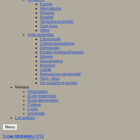
Europe
International
Régions
Ruralité
Territoires et projets
Tiers lieux
Villes
Vivre ensemble
Citoyenneté
Culture européenne
Démocratie
Egalité Hommes/Femmes
Ethique
Gouvernance
Inclusion
Laïcité
Ressources citoyenneté
Tiers - lieux
Vie scolaire et sociale
Niveaux
Périscolaire
Ecole maternelle
Ecole élémentaire
Collège
Lycée
Université
Les auteurs
Menu
S'abonner à ce flux RSS
S'informer