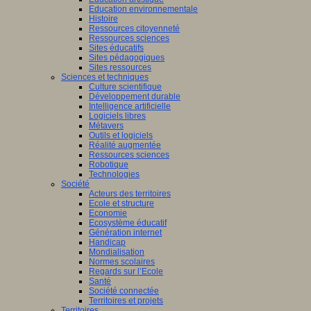
Education environnementale
Histoire
Ressources citoyenneté
Ressources sciences
Sites éducatifs
Sites pédagogiques
Sites ressources
Sciences et techniques
Culture scientifique
Développement durable
Intelligence artificielle
Logiciels libres
Métavers
Outils et logiciels
Réalité augmentée
Ressources sciences
Robotique
Technologies
Société
Acteurs des territoires
Ecole et structure
Economie
Ecosystème éducatif
Génération internet
Handicap
Mondialisation
Normes scolaires
Regards sur l’Ecole
Santé
Société connectée
Territoires et projets
Territoires