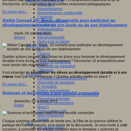
Ministère de l’éducation nationale et de l’Enseignement supérieur et de la
Apprendre et enseigner
Recherche, et la publication de nouvelles ressources pédagogiques.
Apprendre
Apprentissages
En savoir plus...
Apprentissages collaboratifs
Créativité
Atelier Canopé 29 - Brest : 10 conseils pour participer au
Culture numérique
développement durable de son école ou de son établissement
Evaluations
Individualisation
Initiatives
mardi, 04 octobre 2022
Interdisciplinarité
Brèves
Outils pour la classe
Arts et Culture
Art
Cinéma
Quelles actions peuvent être mises en place pour favoriser le développement
Culture
durable d’une école ou d’un établissement ? Découvrez 10 propositions pour
Culture et numérique
vous lancer dès maintenant !
Dispositifs de médiation
Littérature
Il est essentiel de
sensibiliser les élèves au développement durable et à ses
Formation
enjeux
mais par où commencer ? Quelles activités mettre en place ?
Compétences professionnelles
Dispositifs de formation
En savoir plus...
E- formation
Enjeux et évolutions
Sciences et techniques d'une société connectée
Enseignement supérieur et numérique
Formations hybrides
dimanche, 02 octobre 2022
Formation universitaire
Editos
Mooc’s
Outils collaboratifs
Sites ressources
Tutorat
Chaque automne depuis plus de trente ans, la Fête de la science célèbre le
Jeux
partage des connaissances, et le plaisir de la découverte. Je vous invite à cette
Jeu et éducation
occasion, à consulter les articles compilés dans le domaine « sciences et