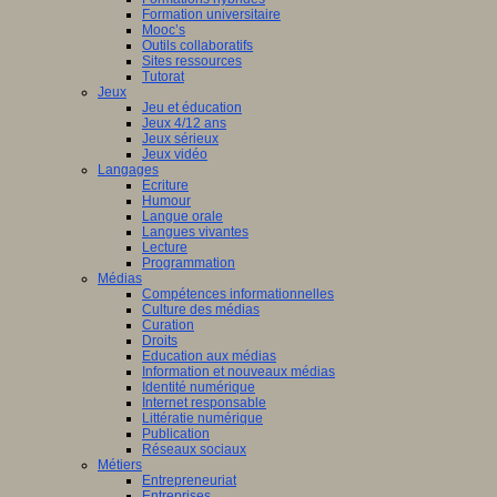
Formation universitaire
Mooc’s
Outils collaboratifs
Sites ressources
Tutorat
Jeux
Jeu et éducation
Jeux 4/12 ans
Jeux sérieux
Jeux vidéo
Langages
Ecriture
Humour
Langue orale
Langues vivantes
Lecture
Programmation
Médias
Compétences informationnelles
Culture des médias
Curation
Droits
Education aux médias
Information et nouveaux médias
Identité numérique
Internet responsable
Littératie numérique
Publication
Réseaux sociaux
Métiers
Entrepreneuriat
Entreprises