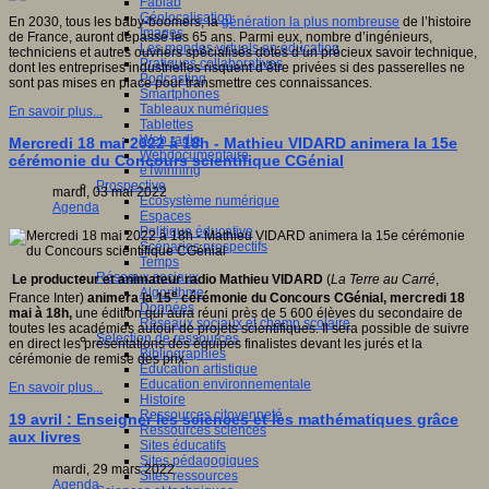
Fablab
Géolocalisation
En 2030, tous les baby-boomers, la
génération la plus nombreuse
de l’histoire
Images
de France, auront dépassé les 65 ans. Parmi eux, nombre d’ingénieurs,
Les mondes virtuels en éducation
techniciens et autres ouvriers spécialisés dotés d’un précieux savoir technique,
Pratiques collaboratives
dont les entreprises industrielles risquent d’être privées si des passerelles ne
Podcasting
sont pas mises en place pour transmettre ces connaissances.
Smartphones
Tableaux numériques
En savoir plus...
Tablettes
Web radio
Mercredi 18 mai 2022 à 18h - Mathieu VIDARD animera la 15e
Webdocumentaire
cérémonie du Concours scientifique CGénial
eTwinning
Prospective
mardi, 03 mai 2022
Ecosystème numérique
Agenda
Espaces
Politique éducative
Scénarios prospectifs
Temps
Réseaux sociaux
Le producteur et animateur radio Mathieu VIDARD
(
La Terre au Carré
,
Algorithme
e
France Inter)
animera la 15
cérémonie du Concours CGénial, mercredi 18
Données
mai à 18h,
une édition qui aura réuni près de 5 600 élèves du secondaire de
Réseaux sociaux et champ scolaire
toutes les académies autour de projets scientifiques. Il sera possible de suivre
Sélection de ressources
en direct les présentations des équipes finalistes devant les jurés et la
Bibliographies
cérémonie de remise des prix.
Education artistique
Education environnementale
En savoir plus...
Histoire
Ressources citoyenneté
19 avril : Enseigner les sciences et les mathématiques grâce
Ressources sciences
aux livres
Sites éducatifs
Sites pédagogiques
mardi, 29 mars 2022
Sites ressources
Agenda