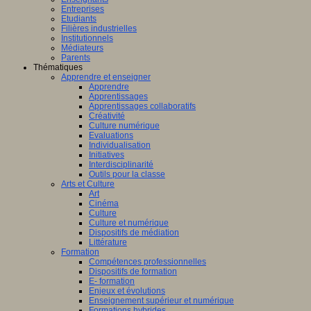
Entreprises
Etudiants
Filières industrielles
Institutionnels
Médiateurs
Parents
Thématiques
Apprendre et enseigner
Apprendre
Apprentissages
Apprentissages collaboratifs
Créativité
Culture numérique
Evaluations
Individualisation
Initiatives
Interdisciplinarité
Outils pour la classe
Arts et Culture
Art
Cinéma
Culture
Culture et numérique
Dispositifs de médiation
Littérature
Formation
Compétences professionnelles
Dispositifs de formation
E- formation
Enjeux et évolutions
Enseignement supérieur et numérique
Formations hybrides