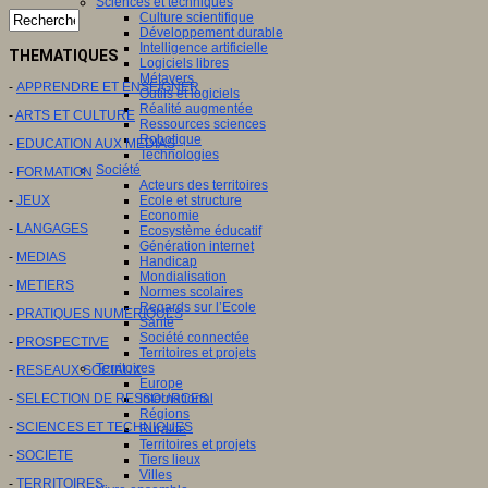
Sciences et techniques
Culture scientifique
Développement durable
Intelligence artificielle
THEMATIQUES
Logiciels libres
Métavers
-
APPRENDRE ET ENSEIGNER
Outils et logiciels
Réalité augmentée
-
ARTS ET CULTURE
Ressources sciences
Robotique
-
EDUCATION AUX MEDIAS
Technologies
Société
-
FORMATION
Acteurs des territoires
Ecole et structure
-
JEUX
Economie
-
LANGAGES
Ecosystème éducatif
Génération internet
-
MEDIAS
Handicap
Mondialisation
-
METIERS
Normes scolaires
Regards sur l’Ecole
-
PRATIQUES NUMERIQUES
Santé
Société connectée
-
PROSPECTIVE
Territoires et projets
Territoires
-
RESEAUX SOCIAUX
Europe
International
-
SELECTION DE RESSOURCES
Régions
-
SCIENCES ET TECHNIQUES
Ruralité
Territoires et projets
-
SOCIETE
Tiers lieux
Villes
-
TERRITOIRES