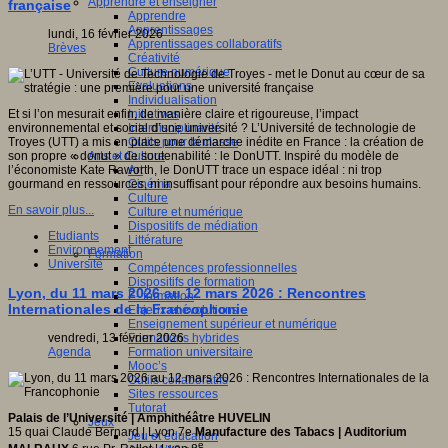
Apprendre et enseigner
française
Apprendre
Apprentissages
lundi, 16 février 2026
Apprentissages collaboratifs
Brèves
Créativité
Culture numérique
Evaluations
Individualisation
Et si l’on mesurait enfin, de manière claire et rigoureuse, l’impact
Initiatives
environnemental et social d’une université ? L’Université de technologie de
Interdisciplinarité
Troyes (UTT) a mis en place une démarche inédite en France : la création de
Outils pour la classe
son propre « donut » de soutenabilité : le DonUTT. Inspiré du modèle de
Arts et Culture
l’économiste Kate Raworth, le DonUTT trace un espace idéal : ni trop
Art
gourmand en ressources, ni insuffisant pour répondre aux besoins humains.
Cinéma
Culture
En savoir plus...
Culture et numérique
Dispositifs de médiation
Etudiants
Littérature
Environnement
Formation
Université
Compétences professionnelles
Dispositifs de formation
Lyon, du 11 mars 2026 au 12 mars 2026 : Rencontres
E- formation
Internationales de la Francophonie
Enjeux et évolutions
Enseignement supérieur et numérique
Formations hybrides
vendredi, 13 février 2026
Formation universitaire
Agenda
Mooc’s
Outils collaboratifs
Sites ressources
Tutorat
Palais de l’Université | Amphithéâtre HUVELIN
Jeux
15 quai Claude Bernard | Lyon 7e
Manufacture des Tabacs | Auditorium
Jeu et éducation
e