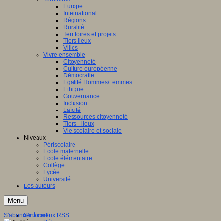
Europe
International
Régions
Ruralité
Territoires et projets
Tiers lieux
Villes
Vivre ensemble
Citoyenneté
Culture européenne
Démocratie
Egalité Hommes/Femmes
Ethique
Gouvernance
Inclusion
Laïcité
Ressources citoyenneté
Tiers - lieux
Vie scolaire et sociale
Niveaux
Périscolaire
Ecole maternelle
Ecole élémentaire
Collège
Lycée
Université
Les auteurs
Menu
S'abonner à ce flux RSS
S'informer