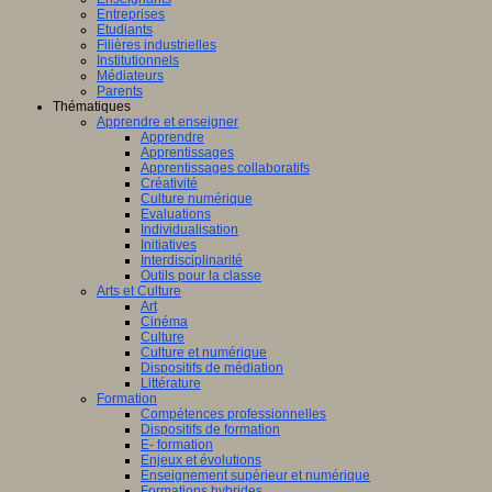
Entreprises
Etudiants
Filières industrielles
Institutionnels
Médiateurs
Parents
Thématiques
Apprendre et enseigner
Apprendre
Apprentissages
Apprentissages collaboratifs
Créativité
Culture numérique
Evaluations
Individualisation
Initiatives
Interdisciplinarité
Outils pour la classe
Arts et Culture
Art
Cinéma
Culture
Culture et numérique
Dispositifs de médiation
Littérature
Formation
Compétences professionnelles
Dispositifs de formation
E- formation
Enjeux et évolutions
Enseignement supérieur et numérique
Formations hybrides