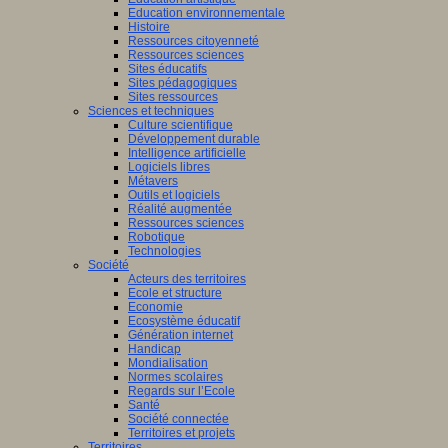
Education environnementale
Histoire
Ressources citoyenneté
Ressources sciences
Sites éducatifs
Sites pédagogiques
Sites ressources
Sciences et techniques
Culture scientifique
Développement durable
Intelligence artificielle
Logiciels libres
Métavers
Outils et logiciels
Réalité augmentée
Ressources sciences
Robotique
Technologies
Société
Acteurs des territoires
Ecole et structure
Economie
Ecosystème éducatif
Génération internet
Handicap
Mondialisation
Normes scolaires
Regards sur l’Ecole
Santé
Société connectée
Territoires et projets
Territoires