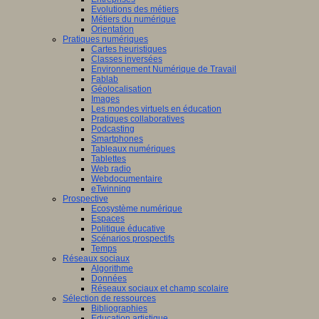
Evolutions des métiers
Métiers du numérique
Orientation
Pratiques numériques
Cartes heuristiques
Classes inversées
Environnement Numérique de Travail
Fablab
Géolocalisation
Images
Les mondes virtuels en éducation
Pratiques collaboratives
Podcasting
Smartphones
Tableaux numériques
Tablettes
Web radio
Webdocumentaire
eTwinning
Prospective
Ecosystème numérique
Espaces
Politique éducative
Scénarios prospectifs
Temps
Réseaux sociaux
Algorithme
Données
Réseaux sociaux et champ scolaire
Sélection de ressources
Bibliographies
Education artistique