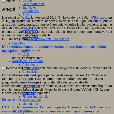
Débats
Faits marquants
Interviews
An@é
Reportages
Brèves
L’association
An@é
, fondée en 1996, à l’initiative de la création d’
Educavox
en
Agenda
2010, en assure de manière bénévole la veille et la ligne éditoriale, publie
Innover
articles et reportages, crée des événements, valorise les innovations, alimente
Didactique
des débats avec les différents acteurs de l’éducation sur l’évolution des
Dispositifs
pratiques éducatives, sociales et culturelles à l’ère du numérique. Educavox est
Pédagogie
un média contributif. Nous contacter.
Recherche
URL du site internet:
http://www.acteurs-ecoles.fr/
Technologies
Savoir(s)
IA conversationnelle et santé mentale des jeunes : un débat
Analyses
européen inédit
Conférences
Outils
Pratiques
mardi, 17 février 2026
Acteurs de l'éducation
Agenda
Animateurs
Chercheurs
Collectivités
Un débat européen inédit porté par la parole des jeunesses. Le 12 février à
Editeurs
Strasbourg, 130 jeunes issus de programmes européens portent leur voix
EdTech
jusqu’au Parlement européen pour débattre de l’impact des IA
Encadrement
conversationnelles sur la santé mentale, la vie privée et l'intimité numérique. Un
Enseignants
premier temps fort du dispositif AI.me, initié par le Groupe VYV et la CNIL, pour
Entreprises
innover en prévention et régulation.
Etudiants
Filières industrielles
En savoir plus...
Institutionnels
Médiateurs
L’UTT - Université de Technologie de Troyes - met le Donut au
Parents
cœur de sa stratégie : une première pour une université
Thématiques