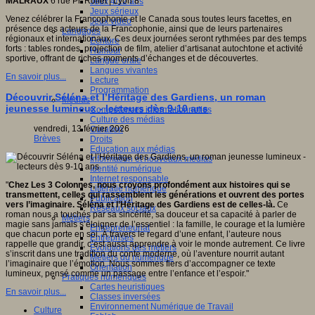
MALRAUX
6 rue Pr. Rollet | Lyon 8
Jeux 4/12 ans
Jeux sérieux
Venez célébrer la Francophonie et le Canada sous toutes leurs facettes, en
Jeux vidéo
présence des acteurs de la Francophonie, ainsi que de leurs partenaires
Langages
régionaux et internationaux. Ces deux journées seront rythmées par des temps
Ecriture
forts : tables rondes, projection de film, atelier d’artisanat autochtone et activité
Humour
sportive, offrant de riches moments d’échanges et de découvertes.
Langue orale
Langues vivantes
En savoir plus...
Lecture
Programmation
Découvrir Séléna et l’Héritage des Gardiens, un roman
Médias
jeunesse lumineux - lecteurs dès 9-10 ans
Compétences informationnelles
Culture des médias
vendredi, 13 février 2026
Curation
Brèves
Droits
Education aux médias
Information et nouveaux médias
Identité numérique
Internet responsable
"
Chez Les 3 Colonnes, nous croyons profondément aux histoires qui se
Littératie numérique
transmettent, celles qui rassemblent les générations et ouvrent des portes
Publication
vers l’imaginaire. Séléna et l’Héritage des Gardiens est de celles-là.
Ce
Réseaux sociaux
roman nous a touchés par sa sincérité, sa douceur et sa capacité à parler de
Métiers
magie sans jamais s’éloigner de l’essentiel : la famille, le courage et la lumière
Entrepreneuriat
que chacun porte en soi. À travers le regard d’une enfant, l’auteure nous
Entreprises
rappelle que grandir, c’est aussi apprendre à voir le monde autrement. Ce livre
Evolutions des métiers
s’inscrit dans une tradition du conte moderne, où l’aventure nourrit autant
Métiers du numérique
l’imaginaire que l’émotion. Nous sommes fiers d’accompagner ce texte
Orientation
lumineux, pensé comme un passage entre l’enfance et l’espoir."
Pratiques numériques
Cartes heuristiques
En savoir plus...
Classes inversées
Environnement Numérique de Travail
Culture