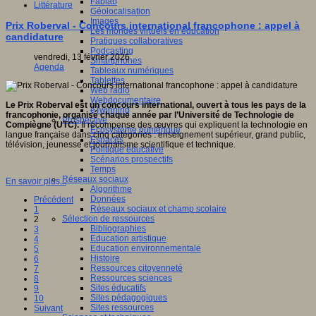
Fablab
Littérature
Géolocalisation
Images
Prix Roberval - Concours international francophone : appel à
Les mondes virtuels en éducation
candidature
Pratiques collaboratives
Podcasting
vendredi, 13 février 2026
Smartphones
Agenda
Tableaux numériques
Tablettes
Web radio
Webdocumentaire
Le Prix Roberval est un concours international, ouvert à tous les pays de la
eTwinning
francophonie, organisé chaque année par l’Université de Technologie de
Prospective
Compiègne (UTC).
Il récompense des œuvres qui expliquent la technologie en
Ecosystème numérique
langue française dans cinq catégories : enseignement supérieur, grand public,
Espaces
télévision, jeunesse et journalisme scientifique et technique.
Politique éducative
Scénarios prospectifs
Temps
Réseaux sociaux
En savoir plus...
Algorithme
Données
Précédent
Réseaux sociaux et champ scolaire
1
Sélection de ressources
2
Bibliographies
3
Education artistique
4
Education environnementale
5
Histoire
6
Ressources citoyenneté
7
Ressources sciences
8
Sites éducatifs
9
Sites pédagogiques
10
Sites ressources
Suivant