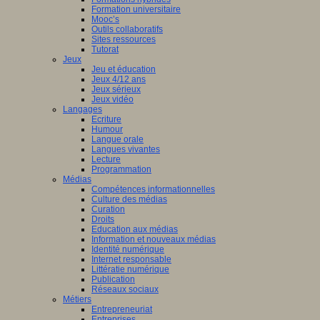
Formation universitaire
Mooc’s
Outils collaboratifs
Sites ressources
Tutorat
Jeux
Jeu et éducation
Jeux 4/12 ans
Jeux sérieux
Jeux vidéo
Langages
Ecriture
Humour
Langue orale
Langues vivantes
Lecture
Programmation
Médias
Compétences informationnelles
Culture des médias
Curation
Droits
Education aux médias
Information et nouveaux médias
Identité numérique
Internet responsable
Littératie numérique
Publication
Réseaux sociaux
Métiers
Entrepreneuriat
Entreprises