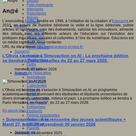
Débats
Faits marquants
Interviews
An@é
Reportages
Brèves
L’association
An@é
, fondée en 1996, à l’initiative de la création d’
Educavox
en
Agenda
2010, en assure de manière bénévole la veille et la ligne éditoriale, publie
Innover
articles et reportages, crée des événements, valorise les innovations, alimente
Didactique
des débats avec les différents acteurs de l’éducation sur l’évolution des
Dispositifs
pratiques éducatives, sociales et culturelles à l’ère du numérique. Educavox est
Pédagogie
un média contributif. Nous contacter.
Recherche
URL du site internet:
http://www.acteurs-ecoles.fr/
Technologies
Savoir(s)
L'Obvia s'associe à Simuvaction on AI : La prochaine édition
Analyses
se tiendra à Paris-Versailles du 22 au 27 mars 2026.
Conférences
Outils
Pratiques
mercredi, 07 janvier 2026
Acteurs de l'éducation
Agenda
Animateurs
Chercheurs
Collectivités
L'Obvia est heureux de s'associer à Simuvaction on AI, un programme
Editeurs
académique intensif réunissant des étudiantes et étudiants universitaires de
EdTech
divers domaines, universités, milieux et pays. La prochaine édition se tiendra à
Encadrement
Paris-Versailles, en France*, du 22 au 27 mars 2026.
Enseignants
Entreprises
En savoir plus...
Etudiants
Filières industrielles
« Science infuse - À la rencontre des jeunes scientifiques »
Institutionnels
Mardi 27, jeudi 29 et vendredi 30 janvier 2026
Médiateurs
Parents
Thématiques
vendredi, 19 décembre 2025