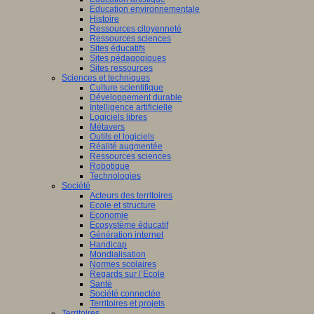
Education environnementale
Histoire
Ressources citoyenneté
Ressources sciences
Sites éducatifs
Sites pédagogiques
Sites ressources
Sciences et techniques
Culture scientifique
Développement durable
Intelligence artificielle
Logiciels libres
Métavers
Outils et logiciels
Réalité augmentée
Ressources sciences
Robotique
Technologies
Société
Acteurs des territoires
Ecole et structure
Economie
Ecosystème éducatif
Génération internet
Handicap
Mondialisation
Normes scolaires
Regards sur l’Ecole
Santé
Société connectée
Territoires et projets
Territoires