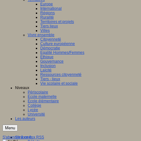
Europe
International
Régions
Ruralité
Territoires et projets
Tiers lieux
Villes
Vivre ensemble
Citoyenneté
Culture européenne
Démocratie
Egalité Hommes/Femmes
Ethique
Gouvernance
Inclusion
Laïcité
Ressources citoyenneté
Tiers - lieux
Vie scolaire et sociale
Niveaux
Périscolaire
Ecole maternelle
Ecole élémentaire
Collège
Lycée
Université
Les auteurs
Menu
S'abonner à ce flux RSS
S'informer