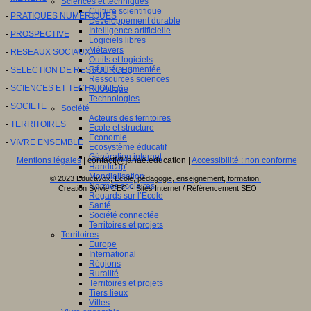
Sciences et techniques
Culture scientifique
-
PRATIQUES NUMERIQUES
Développement durable
Intelligence artificielle
-
PROSPECTIVE
Logiciels libres
Métavers
-
RESEAUX SOCIAUX
Outils et logiciels
Réalité augmentée
-
SELECTION DE RESSOURCES
Ressources sciences
-
SCIENCES ET TECHNIQUES
Robotique
Technologies
-
SOCIETE
Société
Acteurs des territoires
-
TERRITOIRES
Ecole et structure
Economie
-
VIVRE ENSEMBLE
Ecosystème éducatif
Génération internet
Mentions légales
| contact[@]anae.education |
Accessibilité : non conforme
Handicap
Mondialisation
© 2023 Educavox, Ecole, pédagogie, enseignement, formation
Normes scolaires
Creation Sylvie CECI - Sites Internet / Référencement SEO
Regards sur l’Ecole
Santé
Société connectée
Territoires et projets
Territoires
Europe
International
Régions
Ruralité
Territoires et projets
Tiers lieux
Villes