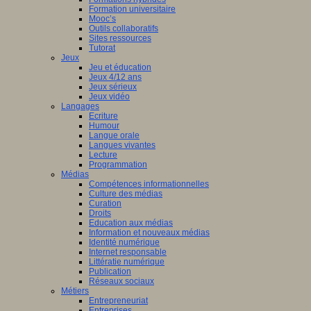
Formation universitaire
Mooc’s
Outils collaboratifs
Sites ressources
Tutorat
Jeux
Jeu et éducation
Jeux 4/12 ans
Jeux sérieux
Jeux vidéo
Langages
Ecriture
Humour
Langue orale
Langues vivantes
Lecture
Programmation
Médias
Compétences informationnelles
Culture des médias
Curation
Droits
Education aux médias
Information et nouveaux médias
Identité numérique
Internet responsable
Littératie numérique
Publication
Réseaux sociaux
Métiers
Entrepreneuriat
Entreprises