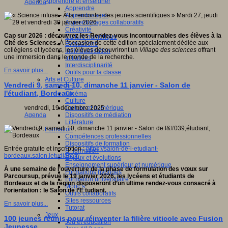
Apprendre et enseigner
Agenda
Apprendre
Apprentissages
Apprentissages collaboratifs
Créativité
Cap sur 2026 : découvrez les Rendez-vous incontournables des élèves à la
Culture numérique
Cité des Sciences.
À l’occasion de cette édition spécialement dédiée aux
Evaluations
collégiens et lycéens, les élèves découvriront un
Village des sciences
offrant
Individualisation
une immersion dans le monde de la recherche.
Initiatives
Interdisciplinarité
En savoir plus...
Outils pour la classe
Arts et Culture
Vendredi 9, samedi 10, dimanche 11 janvier - Salon de
Art
l'étudiant, Bordeaux
Cinéma
Culture
Culture et numérique
vendredi, 19 décembre 2025
Dispositifs de médiation
Agenda
Littérature
Formation
Compétences professionnelles
Dispositifs de formation
Entrée gratuite et inscription :
https://salon-de-l-etudiant-
E- formation
bordeaux.salon.letudiant.fr/
Enjeux et évolutions
Enseignement supérieur et numérique
À une semaine de l’ouverture de la phase de formulation des vœux sur
Formations hybrides
Parcoursup, prévue le 19 janvier 2026, les lycéens et étudiants de
Formation universitaire
Bordeaux et de la région disposeront d’un ultime rendez-vous consacré à
Mooc’s
l’orientation : le Salon de l’E tudiant.
Outils collaboratifs
Sites ressources
En savoir plus...
Tutorat
Jeux
100 jeunes réunis pour réinventer la filière viticole avec Fusion
Jeu et éducation
Jeunesse