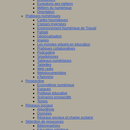
Evolutions des métiers
Métiers du numérique
Orientation
Pratiques numériques
Cartes heuristiques
Classes inversées
Environnement Numérique de Travail
Fablab
Géolocalisation
Images
Les mondes virtuels en éducation
Pratiques collaboratives
Podcasting
Smartphones
Tableaux numériques
Tablettes
Web radio
Webdocumentaire
eTwinning
Prospective
Ecosystème numérique
Espaces
Politique éducative
Scénarios prospectifs
Temps
Réseaux sociaux
Algorithme
Données
Réseaux sociaux et champ scolaire
Sélection de ressources
Bibliographies
Education artistique