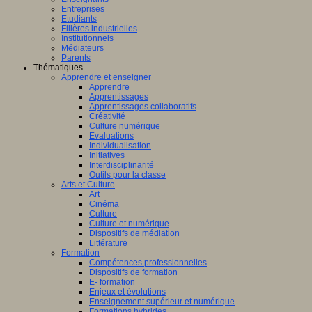
Entreprises
Etudiants
Filières industrielles
Institutionnels
Médiateurs
Parents
Thématiques
Apprendre et enseigner
Apprendre
Apprentissages
Apprentissages collaboratifs
Créativité
Culture numérique
Evaluations
Individualisation
Initiatives
Interdisciplinarité
Outils pour la classe
Arts et Culture
Art
Cinéma
Culture
Culture et numérique
Dispositifs de médiation
Littérature
Formation
Compétences professionnelles
Dispositifs de formation
E- formation
Enjeux et évolutions
Enseignement supérieur et numérique
Formations hybrides