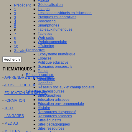
Fablab
Géolocalisation
Précédent
Images
1
Les mondes virtuels en éducation
2
Pratiques collaboratives
3
Podcasting
4
Smartphones
5
Tableaux numériques
6
Tablettes
7
Web radio
8
Webdocumentaire
9
eTwinning
10
Prospective
Suivant
Ecosystème numérique
Espaces
Politique éducative
Scénarios prospectifs
THEMATIQUES
Temps
Réseaux sociaux
-
APPRENDRE ET ENSEIGNER
Algorithme
Données
-
ARTS ET CULTURE
Réseaux sociaux et champ scolaire
Sélection de ressources
-
EDUCATION AUX MEDIAS
Bibliographies
Education artistique
-
FORMATION
Education environnementale
Histoire
-
JEUX
Ressources citoyenneté
-
LANGAGES
Ressources sciences
Sites éducatifs
-
MEDIAS
Sites pédagogiques
Sites ressources
-
METIERS