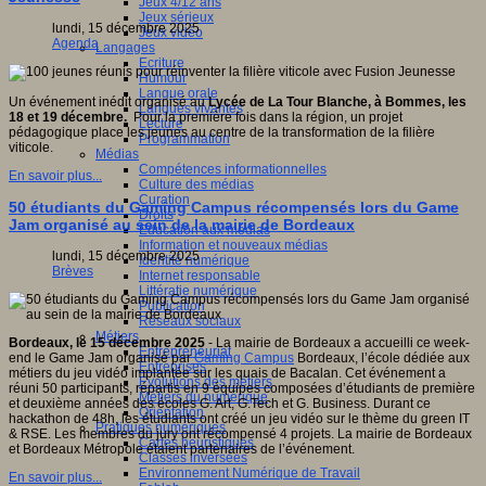
Jeux 4/12 ans
Jeux sérieux
lundi, 15 décembre 2025
Jeux vidéo
Agenda
Langages
Ecriture
Humour
Langue orale
Un événement inédit organisé au
Lycée de La Tour Blanche, à Bommes, les
Langues vivantes
18 et 19 décembre.
Pour la première fois dans la région, un projet
Lecture
pédagogique place les jeunes au centre de la transformation de la filière
Programmation
viticole.
Médias
Compétences informationnelles
En savoir plus...
Culture des médias
Curation
50 étudiants du Gaming Campus récompensés lors du Game
Droits
Jam organisé au sein de la mairie de Bordeaux
Education aux médias
Information et nouveaux médias
lundi, 15 décembre 2025
Identité numérique
Brèves
Internet responsable
Littératie numérique
Publication
Réseaux sociaux
Métiers
Bordeaux, le 15 décembre 2025
- La mairie de Bordeaux a accueilli ce week-
Entrepreneuriat
end le Game Jam organisé par
Gaming Campus
Bordeaux, l’école dédiée aux
Entreprises
métiers du jeu vidéo implantée sur les quais de Bacalan. Cet événement a
Evolutions des métiers
réuni 50 participants, répartis en 9 équipes composées d’étudiants de première
Métiers du numérique
et deuxième années des écoles G. Art, G.Tech et G. Business. Durant ce
Orientation
hackathon de 48h, les étudiants ont créé un jeu vidéo sur le thème du green IT
Pratiques numériques
& RSE. Les membres du jury ont récompensé 4 projets. La mairie de Bordeaux
Cartes heuristiques
et Bordeaux Métropole étaient partenaires de l’événement.
Classes inversées
Environnement Numérique de Travail
En savoir plus...