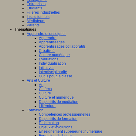
Entreprises
Etudiants
Filières industrielles
Institutionnels
Médiateurs
Parents
Thématiques
Apprendre et enseigner
Apprendre
Apprentissages
Apprentissages collaboratifs
Créativité
Culture numérique
Evaluations
Individualisation
Initiatives
Interdisciplinarité
Outils pour la classe
Arts et Culture
Art
Cinéma
Culture
Culture et numérique
Dispositifs de médiation
Littérature
Formation
Compétences professionnelles
Dispositifs de formation
E- formation
Enjeux et évolutions
Enseignement supérieur et numérique
Formations hybrides