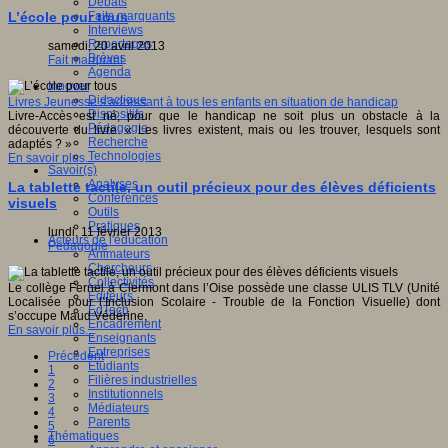
Débats
Faits marquants
L’école pour tous
Interviews
Reportages
samedi, 20 avril 2013
Brèves
Fait marquant
Agenda
Innover
Didactique
Livres Jeunesse s’adressant à tous les enfants en situation de handicap
Dispositifs
Livre-Accès est né, pour que le handicap ne soit plus un obstacle à la
Pédagogie
découverte du livre. « Les livres existent, mais ou les trouver, lesquels sont
Recherche
adaptés ? »
Technologies
En savoir plus...
Savoir(s)
Analyses
La tablette tactile, un outil précieux pour des élèves déficients
Conférences
visuels
Outils
Pratiques
lundi, 11 février 2013
Acteurs de l'éducation
Pédagogie
Animateurs
Chercheurs
Collectivités
Le collège Fernel à Clermont dans l’Oise possède une classe ULIS TLV (Unité
Editeurs
Localisée pour l’Inclusion Scolaire - Trouble de la Fonction Visuelle) dont
EdTech
s’occupe Maud Védérine,
Encadrement
En savoir plus...
Enseignants
Entreprises
Précédent
Etudiants
1
Filières industrielles
2
Institutionnels
3
Médiateurs
4
Parents
5
Thématiques
6