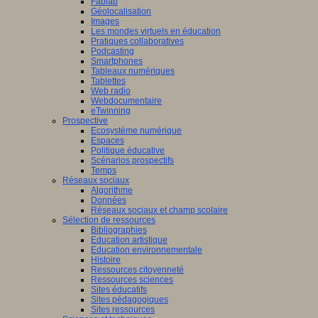
Fablab
Géolocalisation
Images
Les mondes virtuels en éducation
Pratiques collaboratives
Podcasting
Smartphones
Tableaux numériques
Tablettes
Web radio
Webdocumentaire
eTwinning
Prospective
Ecosystème numérique
Espaces
Politique éducative
Scénarios prospectifs
Temps
Réseaux sociaux
Algorithme
Données
Réseaux sociaux et champ scolaire
Sélection de ressources
Bibliographies
Education artistique
Education environnementale
Histoire
Ressources citoyenneté
Ressources sciences
Sites éducatifs
Sites pédagogiques
Sites ressources