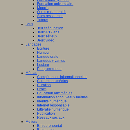
Formation universitaire
Mooc’s
Outils collaboratifs
Sites ressources
Tutorat
Jeux
Jeu et éducation
Jeux 4/12 ans
Jeux sérieux
Jeux vidéo
Langages
Ecriture
Humour
Langue orale
Langues vivantes
Lecture
Programmation
Médias
Compétences informationnelles
Culture des médias
Curation
Droits
Education aux médias
Information et nouveaux médias
Identité numérique
Internet responsable
Littératie numérique
Publication
Réseaux sociaux
Métiers
Entrepreneuriat
Entreprises