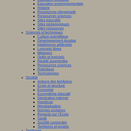
Education environnementale
Histoire
Ressources citoyenneté
Ressources sciences
Sites éducatifs
Sites pédagogiques
Sites ressources
Sciences et techniques
Culture scientifique
Développement durable
Intelligence artificielle
Logiciels libres
Métavers
Outils et logiciels
Réalité augmentée
Ressources sciences
Robotique
Technologies
Société
Acteurs des territoires
Ecole et structure
Economie
Ecosystème éducatif
Génération internet
Handicap
Mondialisation
Normes scolaires
Regards sur l’Ecole
Santé
Société connectée
Territoires et projets
Territoires