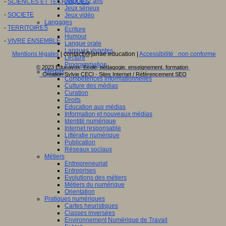
Jeux 4/12 ans
-
SCIENCES ET TECHNIQUES
Jeux sérieux
-
SOCIETE
Jeux vidéo
Langages
-
TERRITOIRES
Ecriture
Humour
-
VIVRE ENSEMBLE
Langue orale
Langues vivantes
Mentions légales
| contact[@]anae.education |
Accessibilité : non conforme
Lecture
Programmation
© 2023 Educavox, Ecole, pédagogie, enseignement, formation
Médias
Creation Sylvie CECI - Sites Internet / Référencement SEO
Compétences informationnelles
Culture des médias
Curation
Droits
Education aux médias
Information et nouveaux médias
Identité numérique
Internet responsable
Littératie numérique
Publication
Réseaux sociaux
Métiers
Entrepreneuriat
Entreprises
Evolutions des métiers
Métiers du numérique
Orientation
Pratiques numériques
Cartes heuristiques
Classes inversées
Environnement Numérique de Travail