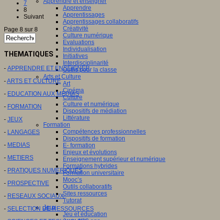
Apprendre et enseigner
7
Apprendre
8
Apprentissages
Suivant
Apprentissages collaboratifs
Créativité
Page 8 sur 8
Culture numérique
Evaluations
Individualisation
THEMATIQUES
Initiatives
Interdisciplinarité
-
APPRENDRE ET ENSEIGNER
Outils pour la classe
Arts et Culture
-
ARTS ET CULTURE
Art
Cinéma
-
EDUCATION AUX MEDIAS
Culture
Culture et numérique
-
FORMATION
Dispositifs de médiation
Littérature
-
JEUX
Formation
Compétences professionnelles
-
LANGAGES
Dispositifs de formation
-
MEDIAS
E- formation
Enjeux et évolutions
-
METIERS
Enseignement supérieur et numérique
Formations hybrides
-
PRATIQUES NUMERIQUES
Formation universitaire
Mooc’s
-
PROSPECTIVE
Outils collaboratifs
Sites ressources
-
RESEAUX SOCIAUX
Tutorat
Jeux
-
SELECTION DE RESSOURCES
Jeu et éducation