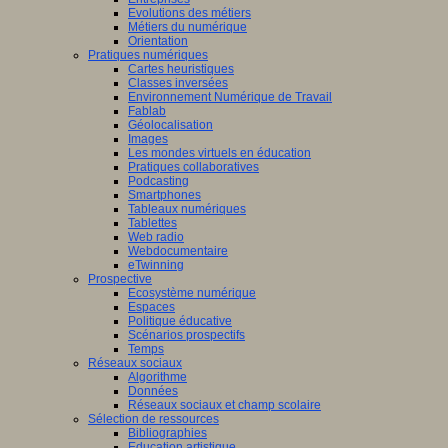
Evolutions des métiers
Métiers du numérique
Orientation
Pratiques numériques
Cartes heuristiques
Classes inversées
Environnement Numérique de Travail
Fablab
Géolocalisation
Images
Les mondes virtuels en éducation
Pratiques collaboratives
Podcasting
Smartphones
Tableaux numériques
Tablettes
Web radio
Webdocumentaire
eTwinning
Prospective
Ecosystème numérique
Espaces
Politique éducative
Scénarios prospectifs
Temps
Réseaux sociaux
Algorithme
Données
Réseaux sociaux et champ scolaire
Sélection de ressources
Bibliographies
Education artistique