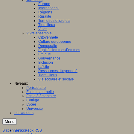
Europe
International
Régions
Ruralité
Territoires et projets
Tiers lieux
Villes
Vivre ensemble
Citoyenneté
Culture européenne
Démocratie
Egalité Hommes/Femmes
Ethique
Gouvernance
Inclusion
Laïcité
Ressources citoyenneté
Tiers - lieux
Vie scolaire et sociale
Niveaux
Périscolaire
Ecole maternelle
Ecole élémentaire
Collège
Lycée
Université
Les auteurs
Menu
S'abonner à ce flux RSS
S'informer