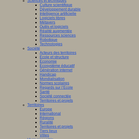
Sciences et techniques
Culture scientifique
Développement durable
Intelligence artificielle
Logiciels libres
Métavers
Outils et logiciels
Réalité augmentée
Ressources sciences
Robotique
Technologies
Société
Acteurs des territoires
Ecole et structure
Economie
Ecosystème éducatif
Génération internet
Handicap
Mondialisation
Normes scolaires
Regards sur l’Ecole
Santé
Société connectée
Territoires et projets
Territoires
Europe
International
Régions
Ruralité
Territoires et projets
Tiers lieux
Villes