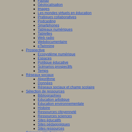
Fablab
Géolocalisation
Images
Les mondes virtuels en éducation
Pratiques collaboratives
Podcasting
Smartphones
Tableaux numériques
Tablettes
Web radio
Webdocumentaire
eTwinning
Prospective
Ecosystème numérique
Espaces
Politique éducative
Scénarios prospectifs
Temps
Réseaux sociaux
Algorithme
Données
Réseaux sociaux et champ scolaire
Sélection de ressources
Bibliographies
Education artistique
Education environnementale
Histoire
Ressources citoyenneté
Ressources sciences
Sites éducatifs
Sites pédagogiques
Sites ressources