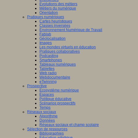
Evolutions des métiers
Métiers du numérique
Orientation
Pratiques numériques
Cartes heuristiques
Classes inversées
Environnement Numérique de Travail
Fablab
Géolocalisation
Images
Les mondes virtuels en éducation
Pratiques collaboratives
Podcasting
Smartphones
Tableaux numériques
Tablettes
Web radio
Webdocumentaire
eTwinning
Prospective
Ecosystème numérique
Espaces
Politique éducative
Scénarios prospectifs
Temps
Réseaux sociaux
Algorithme
Données
Réseaux sociaux et champ scolaire
Sélection de ressources
Bibliographies
Education artistique