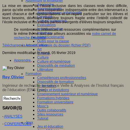
Apprendre et enseigner
Apprendre
La mise en œuvre de l’école inclusive dans les classes reste donc difficile,
Apprentissages
parce qu’elle entraine une coopération indispensable entre des intervenant.e.s
Apprentissages collaboratifs
ayant chacun.e des représentations et un regard particulier sur les élèves et
Créativité
leurs besoins, dévoilant l’équilibre toujours fragile entre l’intérêt collectif de
Culture numérique
l’école inclusive et les intérêts parfois divergents d'élèves toujours singuliers.
Evaluations
Individualisation
De nombreuses références et ressources complémentaires sur
Initiatives
le même thème sont par ailleurs accessibles via
notre carnet de
Interdisciplinarité
recherche
Eduveille
.
Outils pour la classe
Télécharger la version intégrale du dossier (fichier PDF)
Arts et Culture
Art
Dernière modification le mardi, 05 février 2019
Cinéma
Culture
Apprendre
,
Culture et numérique
Dispositifs de médiation
Littérature
Formation
Rey Olivier
Compétences professionnelles
Dispositifs de formation
Ingénieur de recherche au service Veille & Analyses de l’Institut français
E- formation
de l’éducation (ENS Lyon)
Enjeux et évolutions
Enseignement supérieur et numérique
Formations hybrides
Formation universitaire
Mooc’s
SAVOIR(S)
Outils collaboratifs
Sites ressources
-
ANALYSES
Tutorat
Jeux
-
CONFERENCES
Jeu et éducation