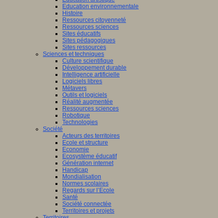
Education environnementale
Histoire
Ressources citoyenneté
Ressources sciences
Sites éducatifs
Sites pédagogiques
Sites ressources
Sciences et techniques
Culture scientifique
Développement durable
Intelligence artificielle
Logiciels libres
Métavers
Outils et logiciels
Réalité augmentée
Ressources sciences
Robotique
Technologies
Société
Acteurs des territoires
Ecole et structure
Economie
Ecosystème éducatif
Génération internet
Handicap
Mondialisation
Normes scolaires
Regards sur l’Ecole
Santé
Société connectée
Territoires et projets
Territoires