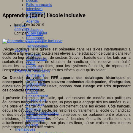
Débats
Faits marquants
Interviews
Reportages
Apprendre (dans) l’école inclusive
Brèves
Agenda
lundi, Fév 04 2019
Innover
Analyses
Didactique
Écrit par
Rey Olivier
Dispositifs
Pédagogie
Recherche
Technologies
L’école inclusive telle qu’elle est présentée dans les textes internationaux a
Savoir(s)
vocation à faire accéder tou.te.s les élèves à une éducation de qualité dans leur
Analyses
école ou leur établissement de secteur. Souvent traduite dans les faits par la
Conférences
scolarisation des élèves en situation de handicap, elle recouvre en réalité
Outils
toutes les manières possibles, pour les systèmes éducatifs, de répondre à
Pratiques
l’ensemble des besoins éducatifs des élèves, quels qu’ils soient.
Acteurs de l'éducation
Animateurs
Ce Dossier de veille de l’IFÉ apporte des éclairages historiques et
Chercheurs
conceptuels sur les termes souvent confondus d’adaptation, d’intégration,
Collectivités
d’inclusion et d’école inclusive, notions dont l’usage est très dépendant
Editeurs
des contextes nationaux.
EdTech
Encadrement
Il présente l’exemple de l’Italie, qui sert souvent de modèle aux politiques
Enseignants
éducatives françaises sur le sujet, un pays qui a engagé dès les années 1970
Entreprises
une prise en charge du handicap directement dans les écoles. Côté français,
Etudiants
depuis le début du XXe siècle, les histoires du traitement à l’école du handicap
Filières industrielles
et des élèves en difficulté sont entremêlées et se partagent entre plusieurs
Institutionnels
ministères, si bien que les élèves à besoins éducatifs particuliers sont
Médiateurs
actuellement pris en charge sur plusieurs lieux, où se croisent des cultures
Parents
professionnelles très différentes.
Thématiques