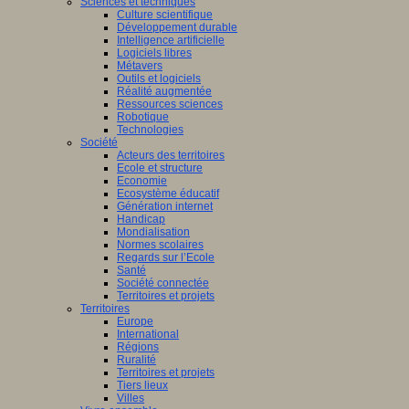
Sciences et techniques
Culture scientifique
Développement durable
Intelligence artificielle
Logiciels libres
Métavers
Outils et logiciels
Réalité augmentée
Ressources sciences
Robotique
Technologies
Société
Acteurs des territoires
Ecole et structure
Economie
Ecosystème éducatif
Génération internet
Handicap
Mondialisation
Normes scolaires
Regards sur l’Ecole
Santé
Société connectée
Territoires et projets
Territoires
Europe
International
Régions
Ruralité
Territoires et projets
Tiers lieux
Villes