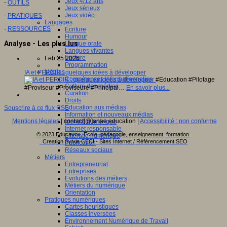
Jeux 4/12 ans
-
OUTILS
Jeux sérieux
Jeux vidéo
-
PRATIQUES
Langages
-
RESSOURCES
Ecriture
Humour
Analyse - Les plus lus
Langue orale
Langues vivantes
Lecture
Feb 25 2026
Programmation
Médias
IA et PERDIR : quelques idées à développer
Compétences informationnelles
#Education #Pilotage
Culture des médias
#Proviseur #Proviseure #Principal…
En savoir plus...
Curation
Droits
Education aux médias
Souscrire à ce flux RSS
Information et nouveaux médias
Mentions légales
| contact[@]anae.education |
Accessibilité : non conforme
Identité numérique
Internet responsable
© 2023 Educavox, Ecole, pédagogie, enseignement, formation
Littératie numérique
Creation Sylvie CECI - Sites Internet / Référencement SEO
Publication
Réseaux sociaux
Métiers
Entrepreneuriat
Entreprises
Evolutions des métiers
Métiers du numérique
Orientation
Pratiques numériques
Cartes heuristiques
Classes inversées
Environnement Numérique de Travail