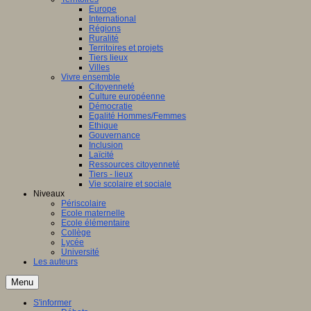
Europe
International
Régions
Ruralité
Territoires et projets
Tiers lieux
Villes
Vivre ensemble
Citoyenneté
Culture européenne
Démocratie
Egalité Hommes/Femmes
Ethique
Gouvernance
Inclusion
Laïcité
Ressources citoyenneté
Tiers - lieux
Vie scolaire et sociale
Niveaux
Périscolaire
Ecole maternelle
Ecole élémentaire
Collège
Lycée
Université
Les auteurs
Menu
S'informer