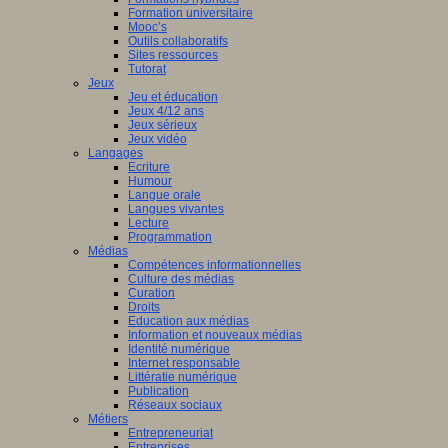
Formation universitaire
Mooc’s
Outils collaboratifs
Sites ressources
Tutorat
Jeux
Jeu et éducation
Jeux 4/12 ans
Jeux sérieux
Jeux vidéo
Langages
Ecriture
Humour
Langue orale
Langues vivantes
Lecture
Programmation
Médias
Compétences informationnelles
Culture des médias
Curation
Droits
Education aux médias
Information et nouveaux médias
Identité numérique
Internet responsable
Littératie numérique
Publication
Réseaux sociaux
Métiers
Entrepreneuriat
Entreprises